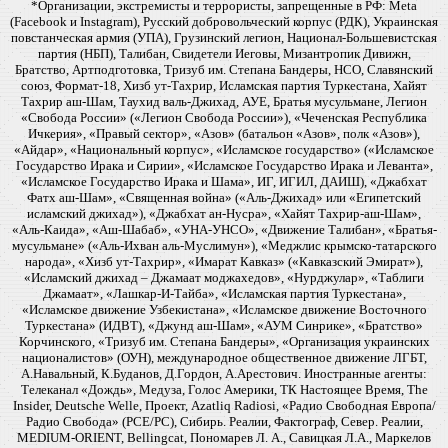
*Организации, экстремисты и террористы, запрещенные в РФ: Meta
(Facebook и Instagram), Русский добровольческий корпус (РДК), Украинская
повстанческая армия (УПА), Грузинский легион, Национал-Большевистская
партия (НБП), Талибан, Свидетели Иеговы, Мизантропик Дивижн,
Братство, Артподготовка, Тризуб им. Степана Бандеры, НСО, Славянский
союз, Формат-18, Хизб ут-Тахрир, Исламская партия Туркестана, Хайят
Тахрир аш-Шам, Таухид валь-Джихад, АУЕ, Братья мусульмане, Легион
«Свобода России» («Легион Свобода России»), «Чеченская Республика
Ичкерия», «Правый сектор», «Азов» (батальон «Азов», полк «Азов»),
«Айдар», «Национальный корпус», «Исламское государство» («Исламское
Государство Ирака и Сирии», «Исламское Государство Ирака и Леванта»,
«Исламское Государство Ирака и Шама», ИГ, ИГИЛ, ДАИШ), «Джабхат
Фатх аш-Шам», «Священная война» («Аль-Джихад» или «Египетский
исламский джихад»), «Джабхат ан-Нусра», «Хайят Тахрир-аш-Шам»,
«Аль-Каида», «Аш-Шабаб», «УНА-УНСО», «Движение Талибан», «Братья-
мусульмане» («Аль-Ихван аль-Муслимун»), «Меджлис крымско-татарского
народа», «Хизб ут-Тахрир», «Имарат Кавказ» («Кавказский Эмират»),
«Исламский джихад – Джамаат моджахедов», «Нурджулар», «Таблиги
Джамаат», «Лашкар-И-Тайба», «Исламская партия Туркестана»,
«Исламское движение Узбекистана», «Исламское движение Восточного
Туркестана» (ИДВТ), «Джунд аш-Шам», «АУМ Синрике», «Братство»
Корчинского, «Тризуб им. Степана Бандеры», «Организация украинских
националистов» (ОУН), международное общественное движение ЛГБТ,
А.Навальный, К.Буданов, Д.Гордон, А.Арестович. Иностранные агенты:
Телеканал «Дождь», Медуза, Голос Америки, ТК Настоящее Время, The
Insider, Deutsche Welle, Проект, Azatliq Radiosi, «Радио Свободная Европа/
Радио Свобода» (PCE/PC), Сибирь. Реалии, Фактограф, Север. Реалии,
MEDIUM-ORIENT, Bellingcat, Пономарев Л. А., Савицкая Л.А., Маркелов