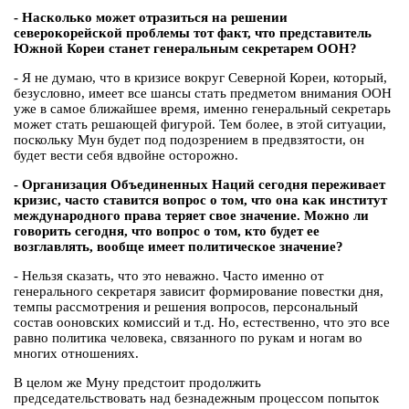
- Насколько может отразиться на решении
северокорейской проблемы тот факт, что представитель
Южной Кореи станет генеральным секретарем ООН?
- Я не думаю, что в кризисе вокруг Северной Кореи, который,
безусловно, имеет все шансы стать предметом внимания ООН
уже в самое ближайшее время, именно генеральный секретарь
может стать решающей фигурой. Тем более, в этой ситуации,
поскольку Мун будет под подозрением в предвзятости, он
будет вести себя вдвойне осторожно.
- Организация Объединенных Наций сегодня переживает
кризис, часто ставится вопрос о том, что она как институт
международного права теряет свое значение. Можно ли
говорить сегодня, что вопрос о том, кто будет ее
возглавлять, вообще имеет политическое значение?
- Нельзя сказать, что это неважно. Часто именно от
генерального секретаря зависит формирование повестки дня,
темпы рассмотрения и решения вопросов, персональный
состав ооновских комиссий и т.д. Но, естественно, что это все
равно политика человека, связанного по рукам и ногам во
многих отношениях.
В целом же Муну предстоит продолжить
председательствовать над безнадежным процессом попыток