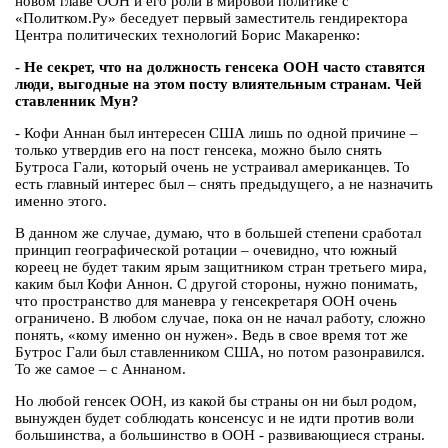
новом главе ООН и его роли в мировой политике с
«Политком.Ру» беседует первый заместитель гендиректора
Центра политических технологий Борис Макаренко:
- Не секрет, что на должность генсека ООН часто ставятся
люди, выгодные на этом посту влиятельным странам. Чей
ставленник Мун?
- Кофи Аннан был интересен США лишь по одной причине –
только утвердив его на пост генсека, можно было снять
Бутроса Гали, который очень не устраивал американцев. То
есть главный интерес был – снять предыдущего, а не назначить
именно этого.
В данном же случае, думаю, что в большей степени сработал
принцип географической ротации – очевидно, что южный
кореец не будет таким ярым защитником стран третьего мира,
каким был Кофи Аннон. С другой стороны, нужно понимать,
что пространство для маневра у генсекретаря ООН очень
ограничено. В любом случае, пока он не начал работу, сложно
понять, «кому именно он нужен». Ведь в свое время тот же
Бутрос Гали был ставленником США, но потом разонравился.
То же самое – с Аннаном.
Но любой генсек ООН, из какой бы страны он ни был родом,
вынужден будет соблюдать консенсус и не идти против воли
большинства, а большинство в ООН - развивающиеся страны.