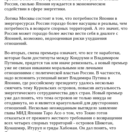
Россия, сколько Япония нуждается в экономическом
содействии в сфере энергетики.
Логика Москвы состоит в том, что потребности Японии в
энергоресурсах России гораздо более насущны и реальны, чем
потребность в возврате спорных территорий. А это значит, что
Россия может гораздо более жестко вести себя в диалоге с
Японией, возможно, недооценивая риски ухудшения
отношений.
Во-вторых, смена премьера означает, что все те наработки,
которые были достигнуты между Коидзуми и Владимиром
Путиным, придется так или иначе ревизовать, а новый премьер
уже не связан никакими моральными или личными
отношениями с политической властью России. В частности,
надо вспомнить успешный визит Владимира Путина в
Японию, где российскому президенту удалось несколько
смягчить тему Курильских островов, повысив актуальность
энергетического сотрудничества двух стран. Новый премьер
уже дал понять, что тема островов не только никуда не
отодвинута, но и является краеугольной для двусторонних
отношений. Несколько неожиданным выглядело заявление
главы МИД Японии Таро Асо о том, что Токио готов
отказаться от прежнего жесткого требования о возвращении
всех четырех спорных территорий - островов Шикотан,
Кунашмир, Итуруп и гряды Хабомаи. Он дал понять, что