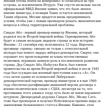
Япония готова пойти на компромисс и согласиться на три
острова, за исключением Итуруп. Уже спустя несколько часов
официальный МИД Японии заявил, что это было личное
мнение министра, и позиция Токио остается неизменной.
Таким образом, Москве придется вновь предпринимать
усилия, чтобы уже с новым премьером решать экономические
вопросы в обход территориальной проблемы.
Синдзо Абэ - первый премьер-министр Японии, который
родился после Второй мировой войны. Одновременно Абэ
будет и самым молодым лидером страны за всю историю
Японии - 21 сентября ему исполнилось 52 года. Впрочем,
прозвище «принц» связано не только с относительной
молодостью нового лидера либерал-демократов. Скорее, оно
отражает его происхождение из клана потомственных
политиков, игравших важную роль в послевоенном развитии
страны. Дед Синдзо Абэ, Нобусукэ Киси, был членом
правительства во время Второй мировой войны и после 1945
года был осужден как военный преступник класса «А». Он
стал затем одним из основателей Либерально-
демократической партии, премьер-министром и в мае 1960
года обеспечил ратификацию нынешней версии договора о
военно-политическом союзе с США, несмотря на то, что
противники этого альянса тогда чуть было не взяли парламент
штурмом. Двоюродный дедушка Синдзо Абэ, Эйсаку Сато,
тоже был премьером и получил Нобелевскую премию мира за
закрепление безъядерного статуса Японии. Наконец, отец