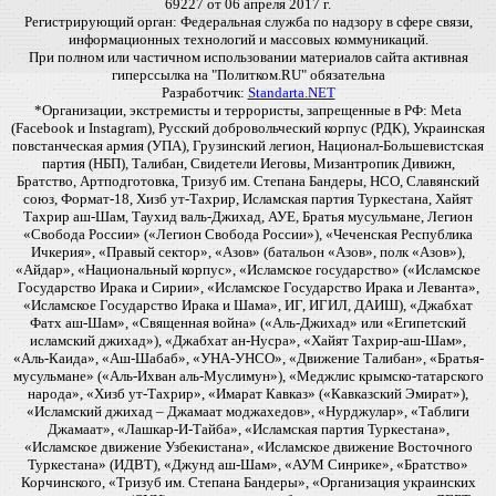
69227 от 06 апреля 2017 г.
Регистрирующий орган: Федеральная служба по надзору в сфере связи,
информационных технологий и массовых коммуникаций.
При полном или частичном использовании материалов сайта активная
гиперссылка на "Политком.RU" обязательна
Разработчик:
Standarta.NET
*Организации, экстремисты и террористы, запрещенные в РФ: Meta
(Facebook и Instagram), Русский добровольческий корпус (РДК), Украинская
повстанческая армия (УПА), Грузинский легион, Национал-Большевистская
партия (НБП), Талибан, Свидетели Иеговы, Мизантропик Дивижн,
Братство, Артподготовка, Тризуб им. Степана Бандеры, НСО, Славянский
союз, Формат-18, Хизб ут-Тахрир, Исламская партия Туркестана, Хайят
Тахрир аш-Шам, Таухид валь-Джихад, АУЕ, Братья мусульмане, Легион
«Свобода России» («Легион Свобода России»), «Чеченская Республика
Ичкерия», «Правый сектор», «Азов» (батальон «Азов», полк «Азов»),
«Айдар», «Национальный корпус», «Исламское государство» («Исламское
Государство Ирака и Сирии», «Исламское Государство Ирака и Леванта»,
«Исламское Государство Ирака и Шама», ИГ, ИГИЛ, ДАИШ), «Джабхат
Фатх аш-Шам», «Священная война» («Аль-Джихад» или «Египетский
исламский джихад»), «Джабхат ан-Нусра», «Хайят Тахрир-аш-Шам»,
«Аль-Каида», «Аш-Шабаб», «УНА-УНСО», «Движение Талибан», «Братья-
мусульмане» («Аль-Ихван аль-Муслимун»), «Меджлис крымско-татарского
народа», «Хизб ут-Тахрир», «Имарат Кавказ» («Кавказский Эмират»),
«Исламский джихад – Джамаат моджахедов», «Нурджулар», «Таблиги
Джамаат», «Лашкар-И-Тайба», «Исламская партия Туркестана»,
«Исламское движение Узбекистана», «Исламское движение Восточного
Туркестана» (ИДВТ), «Джунд аш-Шам», «АУМ Синрике», «Братство»
Корчинского, «Тризуб им. Степана Бандеры», «Организация украинских