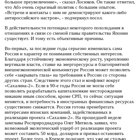
большое преувеличение», - сказал Лосюков. Он также отметил,
что Абэ очень серьезный политик с большим опытом.
«Встречи и контакты с ним не демонстрируют какого-либо
антироссийского настроя», - подчеркнул посол.
В действительности потенциал некоторого похолодания в
отношениях в связи со сменой главы правительства Японии
существует. И тому есть объективные причины.
Во-первых, за последние годы серьезно изменилась сама
Россия и характер ее понимания собственных интересов.
Благодаря устойчивому экономическому росту, укреплению
вертикали власти, ставке на энергоресурсы и благоприятной
внешнеэкономической конъюнктуре Россия может позволить
себе «закрывать глаза» на требования к России со стороны
других стран. Следствием этого стал и конфликт вокруг
«Сахалина-2». Если в 90-е годы Россия не могла себе
позволить разрабатывать капиталоемкие месторождения
никаким иным способом, кроме СРП, то сейчас ситуация
меняется, и потребность в иностранных финансовых ресурсах
существенно снижается. Россия готова пренебрегать
интересами японских компаний, задействованных в
реализации проекта «Сахалин-2». На прошедшей неделе
замглавы Росприроднадзора Олег Митволь заявил, что
возможный экологический ущерб от реализации проекта
может составить 50 млрд. долларов и призвал остановить
проект. Более того, в Кремле полагают, что уже не столько