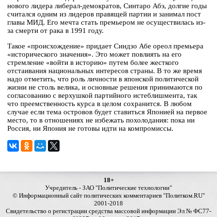
нового лидера либерал-демократов, Синтаро Абэ, долгие годы
считался одним из лидеров правящей партии и занимал пост
главы МИД. Его мечта стать премьером не осуществилась из-
за смерти от рака в 1991 году.
Такое «происхождение» придает Синдзо Абе ореол премьера
«исторического значения». Это может повлиять на его
стремление «войти в историю» путем более жесткого
отстаивания национальных интересов страны. В то же время
надо отметить, что роль личности в японской политической
жизни не столь велика, и основные решения принимаются по
согласованию с верхушкой партийного истеблишмента, так
что преемственность курса в целом сохранится. В любом
случае если тема островов будет ставиться Японией на первое
место, то в отношениях не избежать похолодания: пока ни
Россия, ни Япония не готовы идти на компромиссы.
18+
Учредитель - ЗАО "Политические технологии"
© Информационный сайт политических комментариев "Политком.RU"
2001-2018
Свидетельство о регистрации средства массовой информации Эл № ФС77-