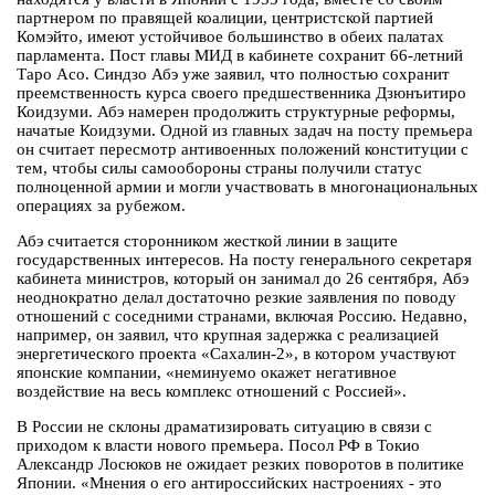
партнером по правящей коалиции, центристской партией
Комэйто, имеют устойчивое большинство в обеих палатах
парламента. Пост главы МИД в кабинете сохранит 66-летний
Таро Асо. Синдзо Абэ уже заявил, что полностью сохранит
преемственность курса своего предшественника Дзюнъитиро
Коидзуми. Абэ намерен продолжить структурные реформы,
начатые Коидзуми. Одной из главных задач на посту премьера
он считает пересмотр антивоенных положений конституции с
тем, чтобы силы самообороны страны получили статус
полноценной армии и могли участвовать в многонациональных
операциях за рубежом.
Абэ считается сторонником жесткой линии в защите
государственных интересов. На посту генерального секретаря
кабинета министров, который он занимал до 26 сентября, Абэ
неоднократно делал достаточно резкие заявления по поводу
отношений с соседними странами, включая Россию. Недавно,
например, он заявил, что крупная задержка с реализацией
энергетического проекта «Сахалин-2», в котором участвуют
японские компании, «неминуемо окажет негативное
воздействие на весь комплекс отношений с Россией».
В России не склоны драматизировать ситуацию в связи с
приходом к власти нового премьера. Посол РФ в Токио
Александр Лосюков не ожидает резких поворотов в политике
Японии. «Мнения о его антироссийских настроениях - это