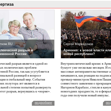
ертиза
тком.RU
Сергей Маркедонов
ленческий разрыв в
Армения: к новой власти или
еменной России
новой республике?
нческий разрыв является одной из
Внутриполитический кризис в Арм
ых политических проблем
бушует уже несколько месяцев. И е
нной России, так как усугубляется
массовые антиправительственные а
пиальной разницей в вопросе
начавшиеся, как реакция на подпис
ации в глобальный мир. События
премьер-министром Николом Паши
них полутора лет являются в
совместного заявления о прекращен
ельной степени попыткой развернуть
Нагорном Карабахе, стихли в канун
этот разрыв, вернувшись к «норме».
новогодних празднеств, то в февра
года они получили новый импульс.
подробнее
по