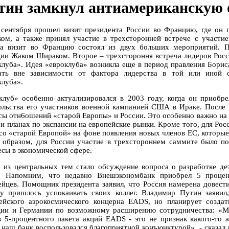
тин замкнул антиамериканскую 
 сентября прошел визит президента России во Францию, где он
ом, а также принял участие в трехсторонней встрече с участ
а визит во Францию состоял из двух больших мероприятий. П
ии Жаком Шираком. Второе – трехстороння встреча лидеров Росс
клуба». Идея «евроклуба» возникла еще в период правления Бориса
ать вне зависимости от фактора лидерства в той или иной с
клуба».
клуб» особенно актуализировался в 2003 году, когда он приобр
ольства его участников военной кампанией США в Ираке. После 
сы отн6ошений «старой Европы» и России. Это особенно важно на 
 и планах по экспансии на европейские рынки. Кроме того, для Ро
 со «старой Европой» на фоне появления новых членов ЕС, которы
 образом, для России участие в трехстороннем саммите было п
есы в экономической сфере.
 из центральных тем стало обсуждение вопроса о разработке де
. Напомним, что недавно Внешэкономбанк приобрел 5 процен
ейцев. Помощник президента заявил, что Россия намерена довес
у пришлось успокаивать своих коллег. Владимир Путин заявил
ейского аэрокосмического концерна EADS, но планирует созда
ии и Германии по возможному расширению сотрудничества: «Мо
в 5-процентного пакета акций EADS - это не признак какого-то 
, наш банк воспользовался благоприятной конъюнктурой», - сказал 