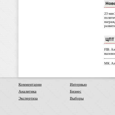
Нов
23 мая
полити
награж
развит
ЦПТ 
FIB. А
вызово
МК. Ал
Комментарии
Интервью
Аналитика
Бизнес
Экспертиза
Выборы