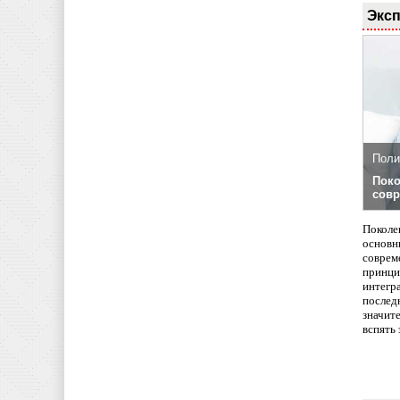
Эксп
Поли
Поко
совр
Поколе
основн
совреме
принци
интегр
послед
значит
вспять 