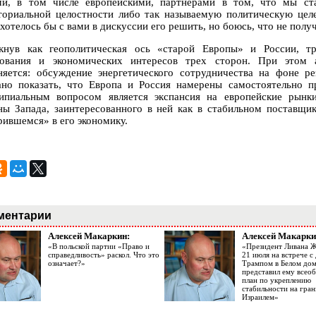
и, в том числе европейскими, партнерами в том, что мы ст
ториальной целостности либо так называемую политическую цел
хотелось бы с вами в дискуссии его решить, но боюсь, что не получ
кнув как геополитическая ось «старой Европы» и России, т
сования и экономических интересов трех сторон. При этом а
няется: обсуждение энергетического сотрудничества на фоне 
ано показать, что Европа и Россия намерены самостоятельно 
ипиальным вопросом является экспансия на европейские рынк
ны Запада, заинтересованного в ней как в стабильном поставщик
рившемся» в его экономику.
ментарии
Алексей Макаркин:
Алексей Макарки
«В польской партии «Право и
«Президент Ливана 
справедливость» раскол. Что это
21 июля на встрече 
означает?»
Трампом в Белом до
представил ему все
план по укреплению
стабильности на гран
Израилем»