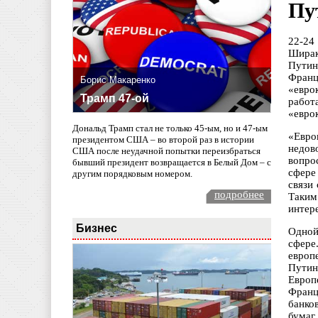
Пу
22-24
Ширак
Путин
Франц
Борис Макаренко
«евро
Трамп 47-ой
работ
«евро
Дональд Трамп стал не только 45-ым, но и 47-ым
«Евро
президентом США – во второй раз в истории
недов
США после неудачной попытки переизбраться
вопро
бывший президент возвращается в Белый Дом – с
сфере
другим порядковым номером.
связи
подробнее
Таким
интер
Бизнес
Одной
сфере
европ
Путин
Европ
Франц
банко
бумаг