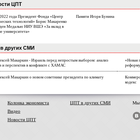
ости ЦПТ
 2022 года Президент Фонда «Центр
Памяти Игоря Бунина
ческих технологий» Борис Макаренко
ден Медалью НИУ ВШЭ «За вклад в
ие университета»
в других СМИ
лексей Макаркин - Израиль перед непростым выбором: анализ
«Новая 
в и перспектив в конфликте с ХАМАС
реформ
ексей Макаркин о новом советнике президента по климату
Коммерс
кодекс
Колонка экономиста
ЦПТ в других СМИ
Мы 
Видео
Новости ЦПТ