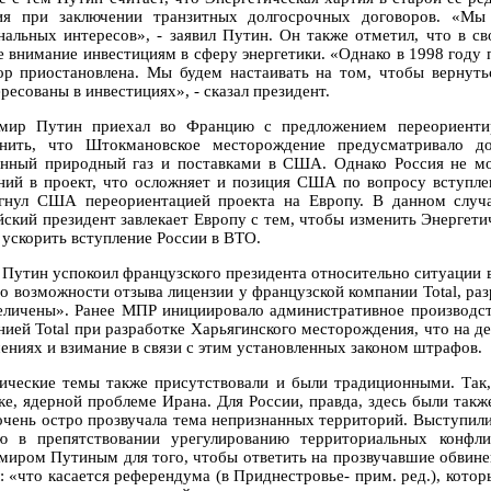
ия при заключении транзитных долгосрочных договоров. «Мы
нальных интересов», - заявил Путин. Он также отметил, что в с
е внимание инвестициям в сферу энергетики. «Однако в 1998 году 
ор приостановлена. Мы будем настаивать на том, чтобы вернуть
ресованы в инвестициях», - сказал президент.
мир Путин приехал во Францию с предложением переориентир
нить, что Штокмановское месторождение предусматривало д
нный природный газ и поставками в США. Однако Россия не мо
ний в проект, что осложняет и позиция США по вопросу вступл
гнул США переориентацией проекта на Европу. В данном случа
йский президент завлекает Европу с тем, чтобы изменить Энергет
 ускорить вступление России в ВТО.
 Путин успокоил французского президента относительно ситуации во
 о возможности отзыва лицензии у французской компании Total, р
еличены». Ранее МПР инициировало административное производст
нией Total при разработке Харьягинского месторождения, что на д
ениях и взимание в связи с этим установленных законом штрафов.
ические темы также присутствовали и были традиционными. Так,
ке, ядерной проблеме Ирана. Для России, правда, здесь были так
чень остро прозвучала тема непризнанных территорий. Выступили
ю в препятствовании урегулированию территориальных конфл
миром Путиным для того, чтобы ответить на прозвучавшие обвине
л: «что касается референдума (в Приднестровье- прим. ред.), кото