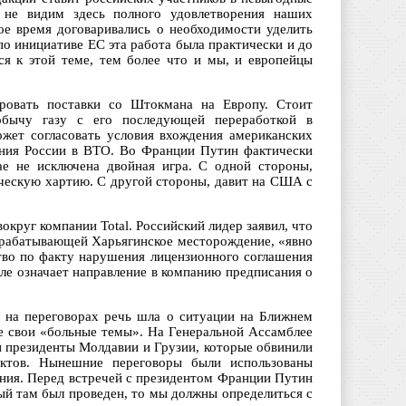
 не видим здесь полного удовлетворения наших
вое время договаривались о необходимости уделить
по инициативе ЕС эта работа была практически и до
ся к этой теме, тем более что и мы, и европейцы
овать поставки со Штокмана на Европу. Стоит
обычу газу с его последующей переработкой в
жет согласовать условия вхождения американских
ения России в ВТО. Во Франции Путин фактически
е не исключена двойная игра. С одной стороны,
ическую хартию. С другой стороны, давит на США с
круг компании Total. Российский лидер заявил, что
азрабатывающей Харьягинское месторождение, «явно
во по факту нарушения лицензионного соглашения
еле означает направление в компанию предписания о
 на переговорах речь шла о ситуации на Ближнем
же свои «больные темы». На Генеральной Ассамблее
 президенты Молдавии и Грузии, которые обвинили
иктов. Нынешние переговоры были использованы
ния. Перед встречей с президентом Франции Путин
рый там был проведен, то мы должны определиться с