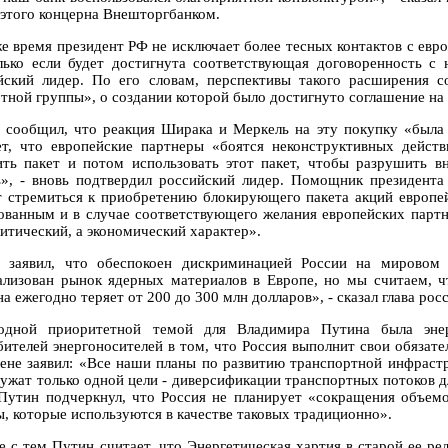
 этого концерна Внешторгбанком.
же время президент РФ не исключает более тесных контактов с евр
лько если будет достигнута соответствующая договоренность с 
йский лидер. По его словам, перспективы такого расширения 
ртной группы», о создании которой было достигнуто соглашение на 
 сообщил, что реакция Ширака и Меркель на эту покупку «был
ет, что европейские партнеры «боятся неконструктивных действ
ить пакет и потом использовать этот пакет, чтобы разрушить 
ь», - вновь подтвердил российский лидер. Помощник президента
т стремиться к приобретению блокирующего пакета акций европей
ованным и в случае соответствующего желания европейских партн
литический, а экономический характер».
 заявил, что обеспокоен дискриминацией России на мировом 
ализован рынок ядерных материалов в Европе, но мы считаем, 
а ежегодно теряет от 200 до 300 млн долларов», - сказал глава рос
дной приоритетной темой для Владимира Путина была энерг
бителей энергоносителей в том, что Россия выполнит свои обязате
ене заявил: «Все наши планы по развитию транспортной инфрастр
лужат только одной цели - диверсификации транспортных потоков 
 Путин подчеркнул, что Россия не планирует «сокращения объемов
ы, которые используются в качестве таковых традиционно».
е с тем Путин считает, что Энергетическая хартия в старой ее ре