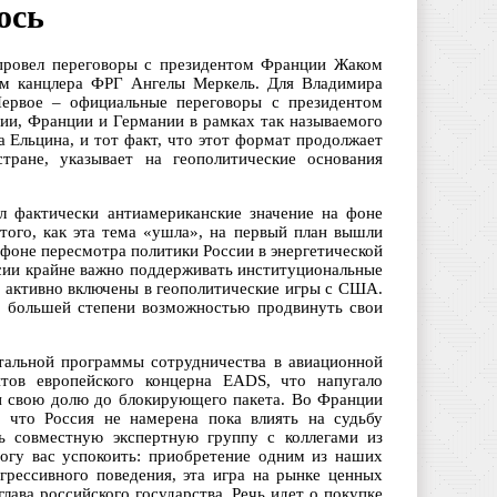
ось
 провел переговоры с президентом Франции Жаком
ием канцлера ФРГ Ангелы Меркель. Для Владимира
ервое – официальные переговоры с президентом
ии, Франции и Германии в рамках так называемого
 Ельцина, и тот факт, что этот формат продолжает
тране, указывает на геополитические основания
ел фактически антиамериканские значение на фоне
того, как эта тема «ушла», на первый план вышли
фоне пересмотра политики России в энергетической
ссии крайне важно поддерживать институциональные
е активно включены в геополитические игры с США.
о большей степени возможностью продвинуть свои
тальной программы сотрудничества в авиационной
тов европейского концерна EADS, что напугало
ти свою долю до блокирующего пакета. Во Франции
, что Россия не намерена пока влиять на судьбу
ть совместную экспертную группу с коллегами из
гу вас успокоить: приобретение одним из наших
агрессивного поведения, эта игра на рынке ценных
глава российского государства. Речь идет о покупке