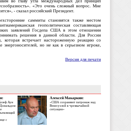
авим во главу угла международных дел принцип
есообразность». «Это очень сложный вопрос. Мне
ится», - сказал российский Президент.
рехсторонние саммиты становятся также местом
нтиамериканская геополитическая составляющая
резких заявлений Госдепа США в этом отношении
принимать решения в данной области. Для России
и, которая встречает настороженную реакцию со
е энергоносителей, но не как в серьезном игроке,
Версия для печати
н:
Алексей Макаркин:
Жозеф Аун
«США сохраняют патронаж над
с Дональдом
Венесуэлой в чрезвычайной
ме
ситуации»
объемлющий
ице с