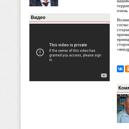
нашим
терри
очень 
Видео
Возни
согла
сохра
призв
принц
сторо
«внед
Ком