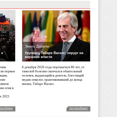
Эмиль Дабагян
 к
Уругваец Табаре Васкес: хирург на
вершине власти
ении
6 декабря 2020 года перешагнув 80 лет, от
сли первые
тяжелой болезни скончался обаятельный
кции,
человек, выдающийся деятель, блестящий
ание
медик онколог, практиковавший до конца
няном
жизни, Табаре Васкес.
ии огня в
ле 2021
дробнее
подробнее