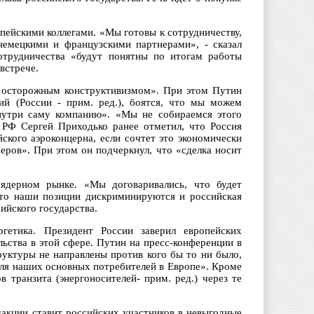
опейскими коллегами. «Мы готовы к сотрудничеству,
немецкими и французскими партнерами», - сказал
сотрудничества «будут понятны по итогам работы
встрече.
а осторожным конструктивизмом». При этом Путин
ий (России - прим. ред.), боятся, что мы можем
внутри саму компанию». «Мы не собираемся этого
 РФ Сергей Приходько ранее отметил, что Россия
ского аэроконцерна, если сочтет это экономически
еров». При этом он подчеркнул, что «сделка носит
ядерном рынке. «Мы договаривались, что будет
что наши позиции дискриминируются и российская
сийского государства.
етика. Президент России заверил европейских
льства в этой сфере. Путин на пресс-конференции в
уктуры не направлены против кого бы то ни было,
для наших основных потребителей в Европе». Кроме
 транзита (энергоносителей- прим. ред.) через те
дакции ставит российских участников в невыгодные