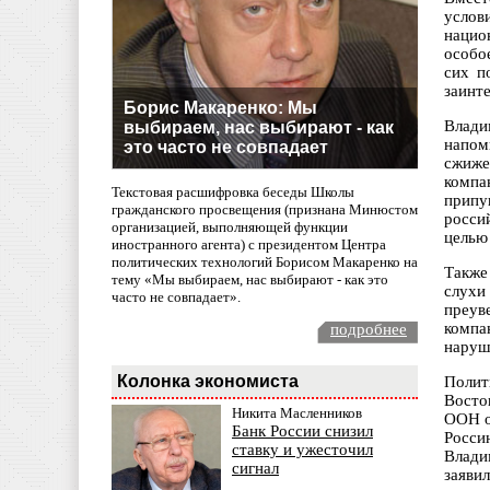
услов
нацио
особо
сих п
заинте
Борис Макаренко: Мы
Влади
выбираем, нас выбирают - как
напом
это часто не совпадает
сжиже
компа
Текстовая расшифровка беседы Школы
припу
гражданского просвещения (признана Минюстом
росси
организацией, выполняющей функции
целью
иностранного агента) с президентом Центра
политических технологий Борисом Макаренко на
Также
тему «Мы выбираем, нас выбирают - как это
слухи
часто не совпадает».
преув
компа
подробнее
наруш
Колонка экономиста
Полит
Восто
Никита Масленников
ООН о
Банк России снизил
Росси
ставку и ужесточил
Влади
сигнал
заяви