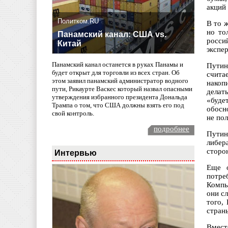
акций
Политком.RU
В то 
но то
Панамский канал: США vs.
росси
Китай
экспе
Панамский канал останется в руках Панамы и
Путин
будет открыт для торговли из всех стран. Об
счита
этом заявил панамский администратор водного
накоп
пути, Рикаурте Васкес который назвал опасными
делат
утверждения избранного президента Дональда
«буде
Трампа о том, что США должны взять его под
обосн
свой контроль.
не по
подробнее
Путин
либер
сторон
Интервью
Еще о
потре
Компь
они с
того,
стран
Вмест