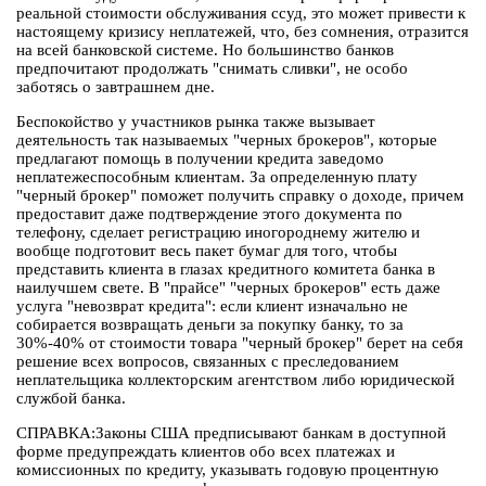
реальной стоимости обслуживания ссуд, это может привести к
настоящему кризису неплатежей, что, без сомнения, отразится
на всей банковской системе. Но большинство банков
предпочитают продолжать "снимать сливки", не особо
заботясь о завтрашнем дне.
Беспокойство у участников рынка также вызывает
деятельность так называемых "черных брокеров", которые
предлагают помощь в получении кредита заведомо
неплатежеспособным клиентам. За определенную плату
"черный брокер" поможет получить справку о доходе, причем
предоставит даже подтверждение этого документа по
телефону, сделает регистрацию иногороднему жителю и
вообще подготовит весь пакет бумаг для того, чтобы
представить клиента в глазах кредитного комитета банка в
наилучшем свете. В "прайсе" "черных брокеров" есть даже
услуга "невозврат кредита": если клиент изначально не
собирается возвращать деньги за покупку банку, то за
30%-40% от стоимости товара "черный брокер" берет на себя
решение всех вопросов, связанных с преследованием
неплательщика коллекторским агентством либо юридической
службой банка.
СПРАВКА:Законы США предписывают банкам в доступной
форме предупреждать клиентов обо всех платежах и
комиссионных по кредиту, указывать годовую процентную