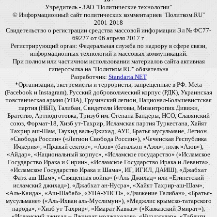
Учредитель - ЗАО "Политические технологии"
© Информационный сайт политических комментариев "Политком.RU"
2001-2018
Свидетельство о регистрации средства массовой информации Эл № ФС77-
69227 от 06 апреля 2017 г.
Регистрирующий орган: Федеральная служба по надзору в сфере связи,
информационных технологий и массовых коммуникаций.
При полном или частичном использовании материалов сайта активная
гиперссылка на "Политком.RU" обязательна
Разработчик:
Standarta.NET
*Организации, экстремисты и террористы, запрещенные в РФ: Meta
(Facebook и Instagram), Русский добровольческий корпус (РДК), Украинская
повстанческая армия (УПА), Грузинский легион, Национал-Большевистская
партия (НБП), Талибан, Свидетели Иеговы, Мизантропик Дивижн,
Братство, Артподготовка, Тризуб им. Степана Бандеры, НСО, Славянский
союз, Формат-18, Хизб ут-Тахрир, Исламская партия Туркестана, Хайят
Тахрир аш-Шам, Таухид валь-Джихад, АУЕ, Братья мусульмане, Легион
«Свобода России» («Легион Свобода России»), «Чеченская Республика
Ичкерия», «Правый сектор», «Азов» (батальон «Азов», полк «Азов»),
«Айдар», «Национальный корпус», «Исламское государство» («Исламское
Государство Ирака и Сирии», «Исламское Государство Ирака и Леванта»,
«Исламское Государство Ирака и Шама», ИГ, ИГИЛ, ДАИШ), «Джабхат
Фатх аш-Шам», «Священная война» («Аль-Джихад» или «Египетский
исламский джихад»), «Джабхат ан-Нусра», «Хайят Тахрир-аш-Шам»,
«Аль-Каида», «Аш-Шабаб», «УНА-УНСО», «Движение Талибан», «Братья-
мусульмане» («Аль-Ихван аль-Муслимун»), «Меджлис крымско-татарского
народа», «Хизб ут-Тахрир», «Имарат Кавказ» («Кавказский Эмират»),
«Исламский джихад – Джамаат моджахедов», «Нурджулар», «Таблиги