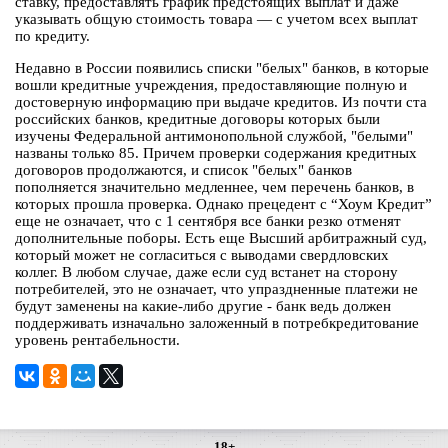
ставку, предоставлять график предстоящих выплат и даже
указывать общую стоимость товара — с учетом всех выплат
по кредиту.
Недавно в России появились списки "белых" банков, в которые
вошли кредитные учреждения, предоставляющие полную и
достоверную информацию при выдаче кредитов. Из почти ста
российских банков, кредитные договоры которых были
изучены Федеральной антимонопольной службой, "белыми"
названы только 85. Причем проверки содержания кредитных
договоров продолжаются, и список "белых" банков
пополняется значительно медленнее, чем перечень банков, в
которых прошла проверка. Однако прецедент с “Хоум Кредит”
еще не означает, что с 1 сентября все банки резко отменят
дополнительные поборы. Есть еще Высший арбитражный суд,
который может не согласиться с выводами свердловских
коллег. В любом случае, даже если суд встанет на сторону
потребителей, это не означает, что упраздненные платежи не
будут заменены на какие-либо другие - банк ведь должен
поддерживать изначально заложенный в потребкредитование
уровень рентабельности.
18+