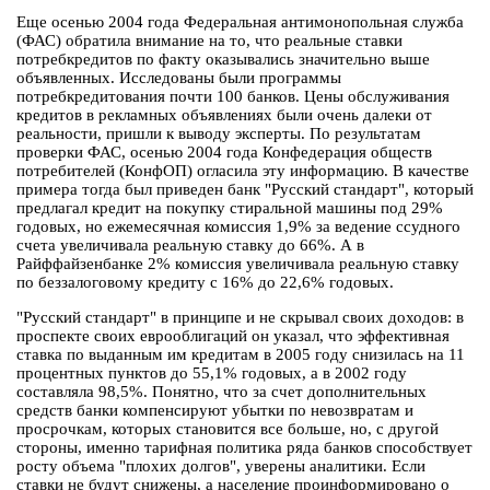
Еще осенью 2004 года Федеральная антимонопольная служба
(ФАС) обратила внимание на то, что реальные ставки
потребкредитов по факту оказывались значительно выше
объявленных. Исследованы были программы
потребкредитования почти 100 банков. Цены обслуживания
кредитов в рекламных объявлениях были очень далеки от
реальности, пришли к выводу эксперты. По результатам
проверки ФАС, осенью 2004 года Конфедерация обществ
потребителей (КонфОП) огласила эту информацию. В качестве
примера тогда был приведен банк "Русский стандарт", который
предлагал кредит на покупку стиральной машины под 29%
годовых, но ежемесячная комиссия 1,9% за ведение ссудного
счета увеличивала реальную ставку до 66%. А в
Райффайзенбанке 2% комиссия увеличивала реальную ставку
по беззалоговому кредиту с 16% до 22,6% годовых.
"Русский стандарт" в принципе и не скрывал своих доходов: в
проспекте своих еврооблигаций он указал, что эффективная
ставка по выданным им кредитам в 2005 году снизилась на 11
процентных пунктов до 55,1% годовых, а в 2002 году
составляла 98,5%. Понятно, что за счет дополнительных
средств банки компенсируют убытки по невозвратам и
просрочкам, которых становится все больше, но, с другой
стороны, именно тарифная политика ряда банков способствует
росту объема "плохих долгов", уверены аналитики. Если
ставки не будут снижены, а население проинформировано о