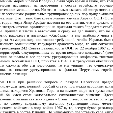
земным морем и рекой Иордан (а были одно время и такие, что тре
ически настаивает на включении в состав еврейского госуд
чительное меньшинство. Но этого нельзя сказать об экстремиста
е палестинские радикальные группировки до сих пор придерживаютс
усалиме. Этот тезис был краеугольным камнем Хартии ООП (Орга
х годов, когда Ясир Арафат настоял на его снятии, что и сдела
е экстремистские организации не признали такого "предательства",
 пришел к власти в автономии и сразу же дал понять, что не н
огию разделяет и ливанская «Хизбалла», а вне арабского мира 
дента Ахмадинежада постоянно требующий, чтобы Израиль был ст
ляющего большинства государств арабского мира, то они согласны 
е резолюции 242 Совета Безопасности ООН от 22 ноября 1967 г., 
 территорий, оккупированных во время недавнего конфликта" (имел
юции основаны и все проекты урегулирования конфликта, включа
альной Ассамблеи ООН, принятая в 1948 г. и требующая обеспечи
сли сложить обе эти резолюции, то мы увидим, что существую
можным никакое урегулирование конфликта: Иерусалим, еврей
тинские беженцы.
ом ООН при решении вопроса о разделе Палестины предост
нному для трех религий, особый статус под международным контр
алима находится Храмовая Гора, и на земном шаре нет куска земли
ый бы имел столь колоссальное символическое значение. Здес
ложены и главная святыня иудеев - Стена плача, остаток второго х
), по своему сакральному значению уступающие лишь мечет
льскими войсками в ходе войны 1967 г., то, следуя букве резолюц
н входить в состав Израиля. Но невозможно представить себе какое