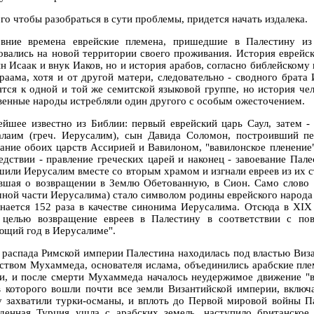
го чтобы разобраться в сути проблемы, придется начать издалека.
вние времена еврейские племена, пришедшие в Палестину из 
овались на новой территории своего проживания. История еврейск
ын Исаак и внук Иаков, но и история арабов, согласно библейскому
раама, хотя и от другой матери, следовательно - сводного брата 
ятся к одной и той же семитской языковой группе, но история чел
венные народы истребляли один другого с особым ожесточением.
ейшее известно из Библии: первый еврейский царь Саул, затем -
лаим (греч. Иерусалим), сын Давида Соломон, построивший пе
вание обоих царств Ассирией и Вавилоном, "вавилонское пленение"
едствии - правление греческих царей и наконец - завоевание Па
шили Иерусалим вместе со вторым храмом и изгнали евреев из их ст
вшая о возвращении в Землю Обетованную, в Сион. Само слово "
чной части Иерусалима) стало символом родины еврейского народа 
нается 152 раза в качестве синонима Иерусалима. Отсюда в ХIХ
 целью возвращение евреев в Палестину в соответствии с по
ющий год в Иерусалиме".
 распада Римской империи Палестина находилась под властью Визан
нством Мухаммеда, основателя ислама, объединились арабские пл
и, и после смерти Мухаммеда началось неудержимое движение "в
в которого вошли почти все земли Византийской империи, включа
у захватили турки-османы, и вплоть до Первой мировой войны П
денная Турция ушла с арабских земель, наступило британское