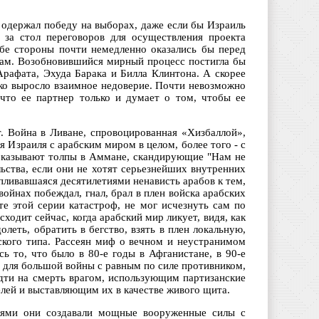
 одержал победу на выборах, даже если бы Израиль
 за стол переговоров для осуществления проекта
обе стороны почти немедленно оказались бы перед
ам. Возобновившийся мирный процесс постигла бы
Арафата, Эхуда Барака и Билла Клинтона. А скорее
лько выросло взаимное недоверие. Почти невозможно
 что ее партнер только и думает о том, чтобы ее
т. Война в Ливане, спровоцированная «Хизбаллой»,
 Израиля с арабским миром в целом, более того - с
оказывают толпы в Аммане, скандирующие "Нам не
льства, если они не хотят серьезнейших внутренних
пливавшаяся десятилетиями ненависть арабов к тем,
войнах побеждал, гнал, брал в плен войска арабских
те этой серии катастроф, не мог исчезнуть сам по
ходит сейчас, когда арабский мир ликует, видя, как
леть, обратить в бегство, взять в плен локальную,
ского типа. Рассеян миф о вечном и неустранимом
ь то, что было в 80-е годы в Афганистане, в 90-е
я для большой войны с равным по силе противником,
идти на смерть врагом, использующим партизанские
ей и выставляющим их в качестве живого щита.
иями они создавали мощные вооруженные силы с