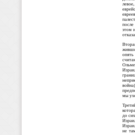
левое
еврей
еврее
палес
после
этом 
отказа
Втора
живши
опять
счита
Ольме
Израи
грани
непри
война
предп
мы ух
Трети
котор
до сих
Израи
Израи
не та