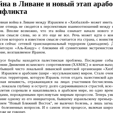
йна в Ливане и новый этап арабо
нфликта
евная война в Ливане между Израилем и «Хизбаллой» может иметь 
ние отнюдь не сводится к перспективам взаимоотношений между 
ом. Вполне возможно, что эта война означает начало нового э
ом смысле слова, но и это еще не все. Речь может идти о ко
стом которого в известном смысле считается эта страна, с воин
тся сейчас сетевой транснациональный терроризм (джихадизм). 
битскую «Аль-Каиду» с близкими ей суннитскими экстремистск
ние, возглавляемое Ираном.
усе борьбы находится палестинская проблема. Последние собы
омии Движения исламского сопротивления (ХАМАС) и кончая выхо
 бывшей чисто локальной ливанской шиитской организации «Хизб
 Израилем и арабским (шире - мусульманским) миром. Стало очевид
нтах территории, которую Израиль готов отдать палестинской ад
ная ненависть, отражающаяся на лицах участников бесчисленн
, показала глубину и остроту долго сдерживавшихся страстей, всю
илетия созревали и накапливались в арабском мире, но одно вре
дами, порожденными пресловутым мирным процессом. Теперь уже 
ание одному из его инициаторов, бывшему израильскому премьер
нием "Новый Ближний Восток", не вылечил болезнь, а лишь загна
 болезненных вопросов. И о самом этом процессе, включая широ
уже не говорит.