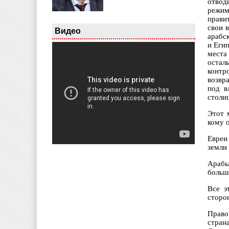
отвод
режим
прави
свои в
Видео
арабс
и Еги
места
остал
контр
возвр
под в
столи
Этот 
кому 
Евреи
земли 
Арабы
больш
Все э
сторо
Право
стран