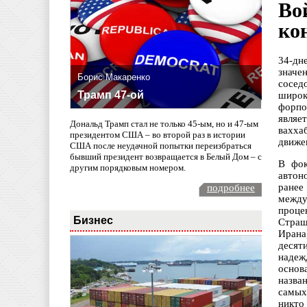
Во
ко
34-дн
значе
Борис Макаренко
сосед
Трамп 47-ой
широк
форпо
являе
Дональд Трамп стал не только 45-ым, но и 47-ым
вахха
президентом США – во второй раз в истории
движе
США после неудачной попытки переизбраться
бывший президент возвращается в Белый Дом – с
В фок
другим порядковым номером.
автон
ранее
подробнее
между
проце
Бизнес
Страш
Ирана
десят
надеж
основ
назва
самых
никто 