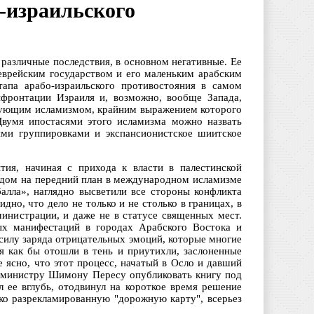
-израильского
различные последствия, в основном негативные. Ее
еврейским государством и его маленьким арабским
тапа арабо-израильского противостояния в самом
нфронтации Израиля и, возможно, вообще Запада,
ствующим исламизмом, крайним выражением которого
Двумя ипостасями этого исламизма можно назвать
ими группировками и экспансионистское шиитское
тия, начиная с прихода к власти в палестинской
дом на передний план в международном исламизме
алла», наглядно высветили все стороны конфликта
но, что дело не только и не столько в границах, в
министрации, и даже не в статусе священных мест.
ых манифестаций в городах Арабского Востока и
 силу заряда отрицательных эмоций, которые многие
мя как бы отошли в тень и приутихли, заслоненные
ясно, что этот процесс, начатый в Осло и давший
-министру Шимону Пересу опубликовать книгу под
л ее вглубь, отодвинул на короткое время решение
ко разрекламированную "дорожную карту", всерьез