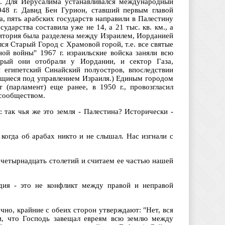
ыс. Для Иерусалима устанавливался международный
948 г. Давид Бен Гурион, ставший первым главой
а, пять арабских государств направили в Палестину
ударства составила уже не 14, а 21 тыс. кв. км., а
ритория была разделена между Израилем, Иорданией
ся Старый Город с Храмовой горой, т.е. все святые
ной войны" 1967 г. израильские войска заняли всю
торый они отобрали у Иордании, и сектор Газа,
 египетский Синайский полуостров, впоследствии
дящиеся под управлением Израиля.) Единым городом
 (парламент) еще ранее, в 1950 г., провозгласил
 сообществом.
 так чья же это земля - Палестина? Исторически -
когда об арабах никто и не слышал. Нас изгнали с
 четырнадцать столетий и считаем ее частью нашей
едия - это не конфликт между правой и неправой
ечно, крайние с обеих сторон утверждают: "Нет, вся
ли, что Господь завещал евреям всю землю между