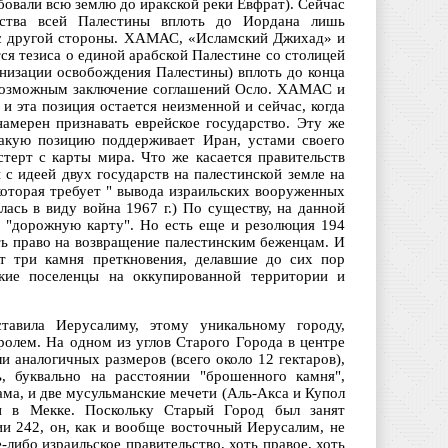
бовали всю землю до иракской реки Евфрат). Сейчас
арства всей Палестины вплоть до Иордана лишь
х с другой стороны. ХАМАС, «Исламский Джихад» и
я тезиса о единой арабской Палестине со столицей
низации освобождения Палестины) вплоть до конца
ло возможным заключение соглашений Осло. ХАМАС и
 и эта позиция остается неизменной и сейчас, когда
амерен признавать еврейское государство. Эту же
такую позицию поддерживает Иран, устами своего
ерт с карты мира. Что же касается правительств
с идеей двух государств на палестинской земле на
которая требует " вывода израильских вооруженных
ась в виду война 1967 г.) По существу, на данной
я "дорожную карту". Но есть еще и резолюция 194
ть право на возвращение палестинским беженцам. И
т три камня преткновения, делавшие до сих пор
ские поселенцы на оккупированной территории и
авила Иерусалиму, этому уникальному городу,
олем. На одном из углов Старого Города в центре
 аналогичных размеров (всего около 12 гектаров),
ь, буквально на расстоянии "брошенного камня",
рама, и две мусульманские мечети (Аль-Акса и Купол
и в Мекке. Поскольку Старый Город был занят
ии 242, он, как и вообще восточный Иерусалим, не
-либо израильское правительство, хоть правое, хоть