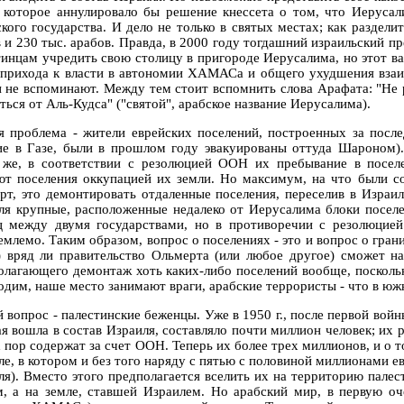
, которое аннулировало бы решение кнессета о том, что Иерусал
ского государства. И дело не только в святых местах; как раздел
в и 230 тыс. арабов. Правда, в 2000 году тогдашний израильский п
тинцам учредить свою столицу в пригороде Иерусалима, но этот ва
 прихода к власти в автономии ХАМАСа и общего ухудшения вза
и не вспоминают. Между тем стоит вспомнить слова Арафата: "Не 
ться от Аль-Кудса" ("святой", арабское название Иерусалима).
я проблема - жители еврейских поселений, построенных за после
е в Газе, были в прошлом году эвакуированы оттуда Шароном). 
 же, в соответствии с резолюцией ООН их пребывание в посел
ют поселения оккупацией их земли. Но максимум, на что были с
рт, это демонтировать отдаленные поселения, переселив в Израил
ля крупные, расположенные недалеко от Иерусалима блоки поселе
ц между двумя государствами, но в противоречии с резолюцие
емлемо. Таким образом, вопрос о поселениях - это и вопрос о гран
) вряд ли правительство Ольмерта (или любое другое) сможет на
олагающего демонтаж хоть каких-либо поселений вообще, поскольк
одим, наше место занимают враги, арабские террористы - что в южн
й вопрос - палестинские беженцы. Уже в 1950 г., после первой вой
ая вошла в состав Израиля, составляло почти миллион человек; их 
 пор содержат за счет ООН. Теперь их более трех миллионов, и о т
ле, в котором и без того наряду с пятью с половиной миллионами е
ля). Вместо этого предполагается вселить их на территорию палес
м, а на земле, ставшей Израилем. Но арабский мир, в первую оч