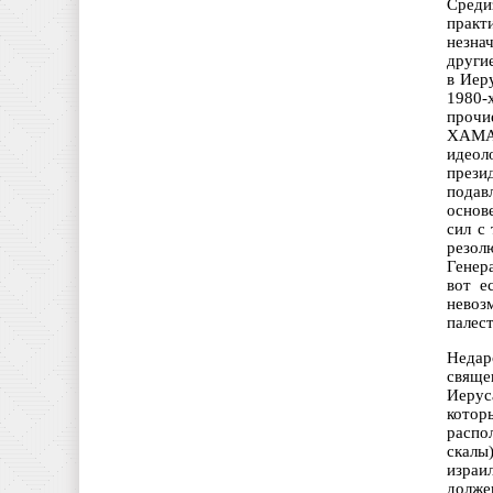
Среди
практ
незна
други
в Иер
1980-
прочи
ХАМАС
идеол
прези
подав
основ
сил с
резол
Генер
вот е
невоз
палес
Недар
свяще
Иерус
котор
распо
скалы
израи
долже