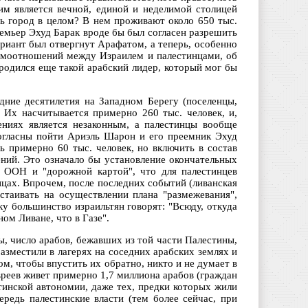
им является вечной, единой и неделимой столицей
ить город в целом? В нем проживают около 650 тыс.
ремьер Эхуд Барак вроде бы был согласен разрешить
риант был отвергнут Арафатом, а теперь, особенно
имоотношений между Израилем и палестинцами, об
родился еще такой арабский лидер, который мог бы
дние десятилетия на Западном Берегу (поселенцы,
Их насчитывается примерно 260 тыс. человек, и,
ениях является незаконным, а палестинцы вообще
огласны пойти Ариэль Шарон и его преемник Эхуд
ь примерно 60 тыс. человек, но включить в состав
ний. Это означало бы установление окончательных
й ООН и "дорожной картой", что для палестинцев
ицах. Впрочем, после последних событий (ливанская
стаивать на осуществлении плана "размежевания",
у большинство израильтян говорят: "Всюду, откуда
ом Ливане, что в Газе".
ны, число арабов, бежавших из той части Палестины,
разместили в лагерях на соседних арабских землях и
ом, чтобы впустить их обратно, никто и не думает в
вреев живет примерно 1,7 миллиона арабов (граждан
тинской автономии, даже тех, предки которых жили
ередь палестинские власти (тем более сейчас, при