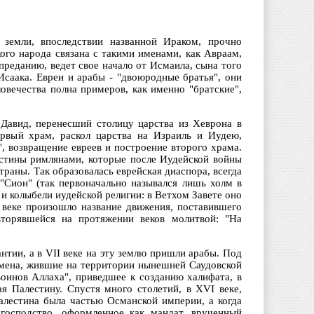
земли, впоследствии названной Ираком, прочно
ого народа связана с такими именами, как Авраам,
 преданию, ведет свое начало от Исмаила, сына того
Исаака. Евреи и арабы - "двоюродные братья", они
овечества полна примеров, как именно "братские",
 Давид, перенесший столицу царства из Хеврона в
рвый храм, раскол царства на Израиль и Иудею,
, возвращение евреев и построение второго храма.
лестины римлянами, которые после Иудейской войны
раны. Так образовалась еврейская диаспора, всегда
Сион" (так первоначально назывался лишь холм в
и колыбели иудейской религии: в Ветхом Завете оно
 веке произошло название движения, поставившего
вторявшейся на протяжении веков молитвой: "На
тии, а в VII веке на эту землю пришли арабы. Под
емена, жившие на территории нынешней Саудовской
оинов Аллаха", приведшее к созданию халифата, в
я Палестину. Спустя много столетий, в ХVI веке,
алестина была частью Османской империи, а когда
 господство, оформленное как мандат, врученный