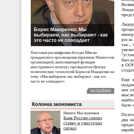
Велик
Лондо
предс
Лидер
Борис Макаренко: Мы
проце
импер
выбираем, нас выбирают - как
росла
это часто не совпадает
тыс.,
увели
Текстовая расшифровка беседы Школы
"уста
гражданского просвещения (признана Минюстом
был да
организацией, выполняющей функции
в ООН
иностранного агента) с президентом Центра
созда
политических технологий Борисом Макаренко на
тему «Мы выбираем, нас выбирают - как это
Еще в
часто не совпадает».
подда
них о
подробнее
мысле
наибо
Колонка экономиста
было 
Никита Масленников
Поэто
Банк России снизил
два н
ставку и ужесточил
преде
сигнал
еврей