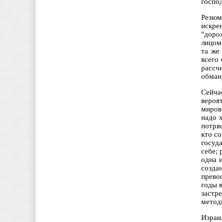
госпо
Резюм
искре
"доро
лицом
та же
всего
рассч
обман
Сейча
вероя
миров
надо 
потря
кто со
госуд
себе; 
одна 
созда
прево
годы 
застр
метод
Израи