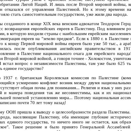
обритании Лигой Наций. И лишь после Второй мировой войны, ко
н отказался от управления Палестиной. Но к этому времени н
тояло стать самостоятельным государством, уже жили два народа.
ы созданного в конце ХIХ века венским адвокатом Теодором Герц
сс возвращения европейских евреев в Палестину. Под влиянием р
ии, в которую входили страны с наибольшим еврейским населением 
 эмиграция евреев на "землю предков". Если к 1880 г. в Палестине
 то к концу Первой мировой войны евреев было уже 50 тыс., а ара
чилась после опубликования английским правительством в 191
новление в Палестине национального очага для еврейского народ
н Второй мировой войной, а говоря точнее - Холокостом, уничтожен
 встал вопрос о независимости Палестины, там уже было 625 ты
ть единое государство?
 1937 г. британская Королевская комиссия по Палестине (ком
ющийся усмирению конфликт возник между двумя национальными
тсутствует общая почва для понимания... Религия и язык у них раз
й и манера поведения так же несовместимы, как и их национа
льшей помехой установлению мира... Поэтому национальная асси
написано почти 70 лет тому назад!
му ООН пришла к выводу о целесообразности раздела Палестины. 
арода, населяющие Палестину, оба имеющие глубокие историческ
лах единого государства, то ничего иного не остается, как образ
ское". Такое решение и было принято Генеральной Ассамблее