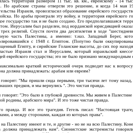
илась территория размером 11 тыс. кв. км., еврейскому - 14 т
. Но арабские страны отвергли это решение, и когда 14 мая 1
тельства Израиля, провозгласил образование еврейского государств
ойска. Но арабы проиграли эту войну, и территория еврейского гос
кое государство так и не было создано. Его предполагавшаяся тер
птом. Иерусалим был разделен, под иорданской юрисдикцией оказал
 трех религий. Спустя почти два десятилетия в ходе "шестиднев
ьную часть Палестины, а именно: т.наз. Западный Берег, ко
олировавшийся с 1948 г. Египтом. (Попутно были оккупированы
ащенный Египту, и сирийские Голанские высоты, до сих пор нахо
ластью Израиля стал и Иерусалим, который израильский кнессет
цей еврейского государства; это не было признано международным
максимально краткий исторический очерк подводит нас к вопросу:
она должна принадлежать: арабам или евреям?
 говорят: "Мы пришли сюда первыми, три тысячи лет тому назад, 
наших предков, и мы вернулись ". Это чистая правда.
 говорят: "Это было в глубокой древности. Мы живем в Палестине
ой родины, арабского мира". И это тоже чистая правда.
то правда. И все это трагедия. Гегель писал: "Настоящая траг
нами, а между сторонами, каждая из которых права".
 на Палестину имеют и те, и другие - но не на всю Палестину. Кон
а должна принадлежать нам". Сионистские экстремисты говори