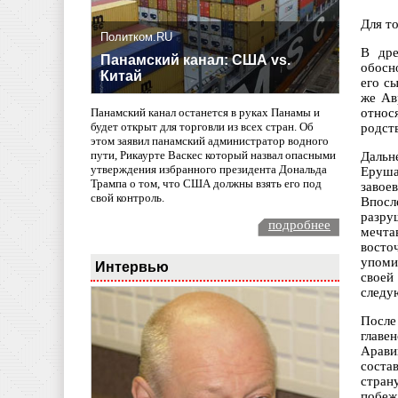
Для то
Политком.RU
В дре
Панамский канал: США vs.
обосн
Китай
его с
же Ав
относ
Панамский канал останется в руках Панамы и
будет открыт для торговли из всех стран. Об
родст
этом заявил панамский администратор водного
пути, Рикаурте Васкес который назвал опасными
Дальн
утверждения избранного президента Дональда
Еруша
Трампа о том, что США должны взять его под
завое
свой контроль.
Впосл
разру
подробнее
мечта
восто
упоми
Интервью
своей
следу
После
главе
Арави
соста
стран
побеж