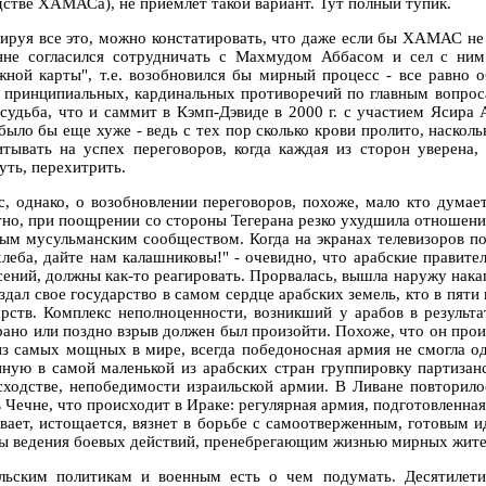
дстве ХАМАСа), не приемлет такой вариант. Тут полный тупик.
ируя все это, можно констатировать, что даже если бы ХАМАС не
нне согласился сотрудничать с Махмудом Аббасом и сел с ним
жной карты", т.е. возобновился бы мирный процесс - все равно 
 принципиальных, кардинальных противоречий по главным вопрос
 судьба, что и саммит в Кэмп-Дэвиде в 2000 г. с участием Ясира 
 было бы еще хуже - ведь с тех пор сколько крови пролито, наско
итывать на успех переговоров, когда каждая из сторон уверена,
уть, перехитрить.
с, однако, о возобновлении переговоров, похоже, мало кто думае
тно, при поощрении со стороны Тегерана резко ухудшила отношения
ым мусульманским сообществом. Когда на экранах телевизоров п
хлеба, дайте нам калашниковы!" - очевидно, что арабские правите
сений, должны как-то реагировать. Прорвалась, вышла наружу нака
здал свое государство в самом сердце арабских земель, кто в пяти 
арств. Комплекс неполноценности, возникший у арабов в результа
рано или поздно взрыв должен был произойти. Похоже, что он проис
из самых мощных в мире, всегда победоносная армия не смогла одо
нную в самой маленькой из арабских стран группировку партизан
сходстве, непобедимости израильской армии. В Ливане повторилос
в Чечне, что происходит в Ираке: регулярная армия, подготовленна
евает, истощается, вязнет в борьбе с самоотверженным, готовым 
ы ведения боевых действий, пренебрегающим жизнью мирных жител
льским политикам и военным есть о чем подумать. Десятилет