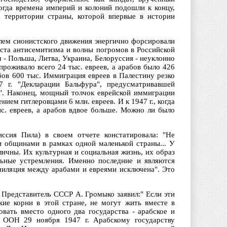
гда времена империй и колоний подошли к концу,
а территории страны, которой впервые в истории
лем сионистского движения энергично форсировали
оста антисемитизма и волны погромов в Российской
- Польша, Литва, Украина, Белоруссия - неуклонно
 проживало всего 24 тыс. евреев, а арабов было 426
бов 600 тыс. Иммиграция евреев в Палестину резко
7 г. "Декларации Бальфура", предусматривавшей
а". Наконец, мощный толчок еврейской иммиграции
ием гитлеровцами 6 млн. евреев. И к 1947 г., когда
с. евреев, а арабов вдвое больше. Можно ли было
иссия Пила) в своем отчете констатировала: "Не
 общинами в рамках одной маленькой страны... У
личны. Их культурная и социальная жизнь, их образ
льные устремления. Именно последние и являются
миляция между арабами и евреями исключена". Это
Представитель СССР А. Громыко заявил:" Если эти
ие корни в этой стране, не могут жить вместе в
овать вместо одного два государства - арабское и
й ООН 29 ноября 1947 г. Арабскому государству