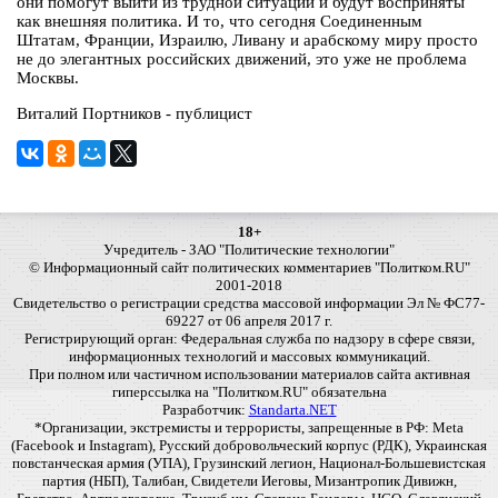
они помогут выйти из трудной ситуации и будут восприняты
как внешняя политика. И то, что сегодня Соединенным
Штатам, Франции, Израилю, Ливану и арабскому миру просто
не до элегантных российских движений, это уже не проблема
Москвы.
Виталий Портников - публицист
18+
Учредитель - ЗАО "Политические технологии"
© Информационный сайт политических комментариев "Политком.RU"
2001-2018
Свидетельство о регистрации средства массовой информации Эл № ФС77-
69227 от 06 апреля 2017 г.
Регистрирующий орган: Федеральная служба по надзору в сфере связи,
информационных технологий и массовых коммуникаций.
При полном или частичном использовании материалов сайта активная
гиперссылка на "Политком.RU" обязательна
Разработчик:
Standarta.NET
*Организации, экстремисты и террористы, запрещенные в РФ: Meta
(Facebook и Instagram), Русский добровольческий корпус (РДК), Украинская
повстанческая армия (УПА), Грузинский легион, Национал-Большевистская
партия (НБП), Талибан, Свидетели Иеговы, Мизантропик Дивижн,