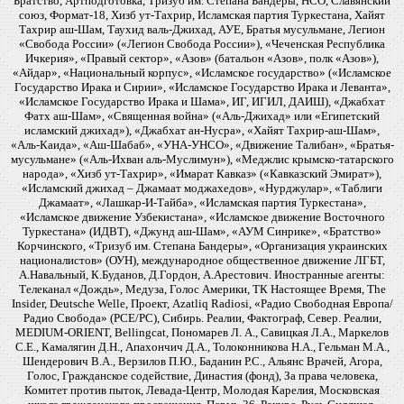
Братство, Артподготовка, Тризуб им. Степана Бандеры, НСО, Славянский
союз, Формат-18, Хизб ут-Тахрир, Исламская партия Туркестана, Хайят
Тахрир аш-Шам, Таухид валь-Джихад, АУЕ, Братья мусульмане, Легион
«Свобода России» («Легион Свобода России»), «Чеченская Республика
Ичкерия», «Правый сектор», «Азов» (батальон «Азов», полк «Азов»),
«Айдар», «Национальный корпус», «Исламское государство» («Исламское
Государство Ирака и Сирии», «Исламское Государство Ирака и Леванта»,
«Исламское Государство Ирака и Шама», ИГ, ИГИЛ, ДАИШ), «Джабхат
Фатх аш-Шам», «Священная война» («Аль-Джихад» или «Египетский
исламский джихад»), «Джабхат ан-Нусра», «Хайят Тахрир-аш-Шам»,
«Аль-Каида», «Аш-Шабаб», «УНА-УНСО», «Движение Талибан», «Братья-
мусульмане» («Аль-Ихван аль-Муслимун»), «Меджлис крымско-татарского
народа», «Хизб ут-Тахрир», «Имарат Кавказ» («Кавказский Эмират»),
«Исламский джихад – Джамаат моджахедов», «Нурджулар», «Таблиги
Джамаат», «Лашкар-И-Тайба», «Исламская партия Туркестана»,
«Исламское движение Узбекистана», «Исламское движение Восточного
Туркестана» (ИДВТ), «Джунд аш-Шам», «АУМ Синрике», «Братство»
Корчинского, «Тризуб им. Степана Бандеры», «Организация украинских
националистов» (ОУН), международное общественное движение ЛГБТ,
А.Навальный, К.Буданов, Д.Гордон, А.Арестович. Иностранные агенты:
Телеканал «Дождь», Медуза, Голос Америки, ТК Настоящее Время, The
Insider, Deutsche Welle, Проект, Azatliq Radiosi, «Радио Свободная Европа/
Радио Свобода» (PCE/PC), Сибирь. Реалии, Фактограф, Север. Реалии,
MEDIUM-ORIENT, Bellingcat, Пономарев Л. А., Савицкая Л.А., Маркелов
С.Е., Камалягин Д.Н., Апахончич Д.А., Толоконникова Н.А., Гельман М.А.,
Шендерович В.А., Верзилов П.Ю., Баданин Р.С., Альянс Врачей, Агора,
Голос, Гражданское содействие, Династия (фонд), За права человека,
Комитет против пыток, Левада-Центр, Молодая Карелия, Московская