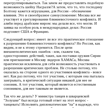
перегруппировываться. Так зачем же предоставлять подобную
возможность шейху Насралле?А затем, что то, что господину
Болтону кажется игрушками, для России - обозначение
влияния. Это и своеобразное самоуспокоение: Москва все же
участвует в урегулировании ближневосточного конфликта. И
алиби перед арабским миром: мы делали все, что могли. И
заявка на особую роль в международных делах: Россия
подгоняет США и Францию.
Следующий вопрос: имеет ли все это практическое отношение
к разрешению ближневосточного конфликта? Но Россия, как
видим, и не к этому стремится. После цепи
внешнеполитических ошибок - или, скажем так,
односторонних действий, таких, как поставки оружия Сирии
или приглашение в Москву лидеров ХАМАСа, Москва
практически исключила для себя возможность участвовать в
разрешении критических проблем. Не столько потому, что
оказалась на стороне одного из участников конфликта - вовсе
нет. Как раз потому, что тот участник, с которым она пыталась
заигрывать, в критической ситуации никакой для нее не
союзник. А тот участник, который является естественным
союзником, для нее таковым не является.
Так что же делать? У министра танцев в шварцевской
"Золушке" был всегда готовый ответ на этот вопрос -
танцевать! Исполнять дипломатические "па" в надежде, что