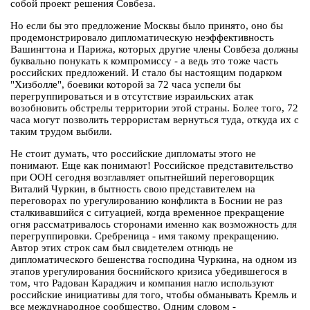
собой проект решения Совбеза.
Но если бы это предложение Москвы было принято, оно бы
продемонстрировало дипломатическую неэффективность
Вашингтона и Парижа, которых другие члены Совбеза должны
буквально понукать к компромиссу - а ведь это тоже часть
российских предложений. И стало бы настоящим подарком
"Хизболле", боевики которой за 72 часа успели бы
перегруппироваться и в отсутствие израильских атак
возобновить обстрелы территории этой страны. Более того, 72
часа могут позволить террористам вернуться туда, откуда их с
таким трудом выбили.
Не стоит думать, что российские дипломаты этого не
понимают. Еще как понимают! Российское представительство
при ООН сегодня возглавляет опытнейший переговорщик
Виталий Чуркин, в бытность свою представителем на
переговорах по урегулированию конфликта в Боснии не раз
сталкивавшийся с ситуацией, когда временное прекращение
огня рассматривалось сторонами именно как возможность для
перегруппировки. Сребреница - имя такому прекращению.
Автор этих строк сам был свидетелем отнюдь не
дипломатического бешенства господина Чуркина, на одном из
этапов урегулирования боснийского кризиса убедившегося в
том, что Радован Караджич и компания нагло используют
российские инициативы для того, чтобы обманывать Кремль и
все международное сообщество. Одним словом -