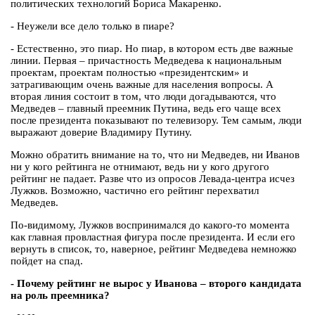
политических технологий Бориса Макаренко.
- Неужели все дело только в пиаре?
- Естественно, это пиар. Но пиар, в котором есть две важные
линии. Первая – причастность Медведева к национальным
проектам, проектам полностью «президентским» и
затрагивающим очень важные для населения вопросы. А
вторая линия состоит в том, что люди догадываются, что
Медведев – главный преемник Путина, ведь его чаще всех
после президента показывают по телевизору. Тем самым, люди
выражают доверие Владимиру Путину.
Можно обратить внимание на то, что ни Медведев, ни Иванов
ни у кого рейтинга не отнимают, ведь ни у кого другого
рейтинг не падает. Разве что из опросов Левада-центра исчез
Лужков. Возможно, частично его рейтинг перехватил
Медведев.
По-видимому, Лужков воспринимался до какого-то момента
как главная провластная фигура после президента. И если его
вернуть в список, то, наверное, рейтинг Медведева немножко
пойдет на спад.
- Почему рейтинг не вырос у Иванова – второго кандидата
на роль преемника?