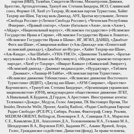
партия (НБП), Талибан, Свидетели Иеговы, Мизантропик Дивижн,
Братство, Артподготовка, Тризуб им. Степана Бандеры, НСО, Славянский
союз, Формат-18, Хизб ут-Тахрир, Исламская партия Туркестана, Хайят
Тахрир аш-Шам, Таухид валь-Джихад, АУЕ, Братья мусульмане, Легион
«Свобода России» («Легион Свобода России»), «Чеченская Республика
Ичкерия», «Правый сектор», «Азов» (батальон «Азов», полк «Азов»),
«Айдар», «Национальный корпус», «Исламское государство» («Исламское
Государство Ирака и Сирии», «Исламское Государство Ирака и Леванта»,
«Исламское Государство Ирака и Шама», ИГ, ИГИЛ, ДАИШ), «Джабхат
Фатх аш-Шам», «Священная война» («Аль-Джихад» или «Египетский
исламский джихад»), «Джабхат ан-Нусра», «Хайят Тахрир-аш-Шам»,
«Аль-Каида», «Аш-Шабаб», «УНА-УНСО», «Движение Талибан», «Братья-
мусульмане» («Аль-Ихван аль-Муслимун»), «Меджлис крымско-татарского
народа», «Хизб ут-Тахрир», «Имарат Кавказ» («Кавказский Эмират»),
«Исламский джихад – Джамаат моджахедов», «Нурджулар», «Таблиги
Джамаат», «Лашкар-И-Тайба», «Исламская партия Туркестана»,
«Исламское движение Узбекистана», «Исламское движение Восточного
Туркестана» (ИДВТ), «Джунд аш-Шам», «АУМ Синрике», «Братство»
Корчинского, «Тризуб им. Степана Бандеры», «Организация украинских
националистов» (ОУН), международное общественное движение ЛГБТ,
А.Навальный, К.Буданов, Д.Гордон, А.Арестович. Иностранные агенты:
Телеканал «Дождь», Медуза, Голос Америки, ТК Настоящее Время, The
Insider, Deutsche Welle, Проект, Azatliq Radiosi, «Радио Свободная Европа/
Радио Свобода» (PCE/PC), Сибирь. Реалии, Фактограф, Север. Реалии,
MEDIUM-ORIENT, Bellingcat, Пономарев Л. А., Савицкая Л.А., Маркелов
С.Е., Камалягин Д.Н., Апахончич Д.А., Толоконникова Н.А., Гельман М.А.,
Шендерович В.А., Верзилов П.Ю., Баданин Р.С., Альянс Врачей, Агора,
Голос, Гражданское содействие, Династия (фонд), За права человека,