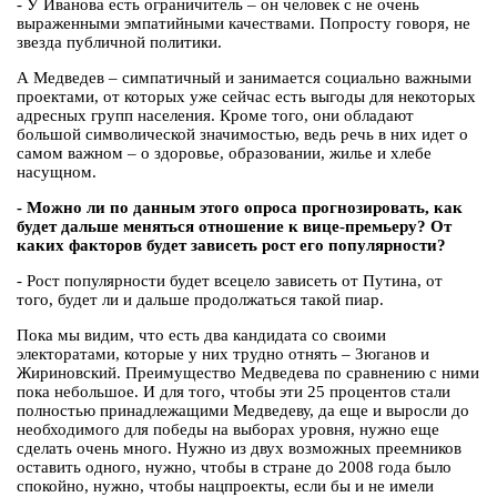
- У Иванова есть ограничитель – он человек с не очень
выраженными эмпатийными качествами. Попросту говоря, не
звезда публичной политики.
А Медведев – симпатичный и занимается социально важными
проектами, от которых уже сейчас есть выгоды для некоторых
адресных групп населения. Кроме того, они обладают
большой символической значимостью, ведь речь в них идет о
самом важном – о здоровье, образовании, жилье и хлебе
насущном.
- Можно ли по данным этого опроса прогнозировать, как
будет дальше меняться отношение к вице-премьеру? От
каких факторов будет зависеть рост его популярности?
- Рост популярности будет всецело зависеть от Путина, от
того, будет ли и дальше продолжаться такой пиар.
Пока мы видим, что есть два кандидата со своими
электоратами, которые у них трудно отнять – Зюганов и
Жириновский. Преимущество Медведева по сравнению с ними
пока небольшое. И для того, чтобы эти 25 процентов стали
полностью принадлежащими Медведеву, да еще и выросли до
необходимого для победы на выборах уровня, нужно еще
сделать очень много. Нужно из двух возможных преемников
оставить одного, нужно, чтобы в стране до 2008 года было
спокойно, нужно, чтобы нацпроекты, если бы и не имели