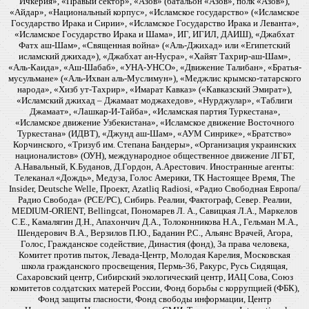
Ичкерия», «Правый сектор», «Азов» (батальон «Азов», полк «Азов»),
«Айдар», «Национальный корпус», «Исламское государство» («Исламское
Государство Ирака и Сирии», «Исламское Государство Ирака и Леванта»,
«Исламское Государство Ирака и Шама», ИГ, ИГИЛ, ДАИШ), «Джабхат
Фатх аш-Шам», «Священная война» («Аль-Джихад» или «Египетский
исламский джихад»), «Джабхат ан-Нусра», «Хайят Тахрир-аш-Шам»,
«Аль-Каида», «Аш-Шабаб», «УНА-УНСО», «Движение Талибан», «Братья-
мусульмане» («Аль-Ихван аль-Муслимун»), «Меджлис крымско-татарского
народа», «Хизб ут-Тахрир», «Имарат Кавказ» («Кавказский Эмират»),
«Исламский джихад – Джамаат моджахедов», «Нурджулар», «Таблиги
Джамаат», «Лашкар-И-Тайба», «Исламская партия Туркестана»,
«Исламское движение Узбекистана», «Исламское движение Восточного
Туркестана» (ИДВТ), «Джунд аш-Шам», «АУМ Синрике», «Братство»
Корчинского, «Тризуб им. Степана Бандеры», «Организация украинских
националистов» (ОУН), международное общественное движение ЛГБТ,
А.Навальный, К.Буданов, Д.Гордон, А.Арестович. Иностранные агенты:
Телеканал «Дождь», Медуза, Голос Америки, ТК Настоящее Время, The
Insider, Deutsche Welle, Проект, Azatliq Radiosi, «Радио Свободная Европа/
Радио Свобода» (PCE/PC), Сибирь. Реалии, Фактограф, Север. Реалии,
MEDIUM-ORIENT, Bellingcat, Пономарев Л. А., Савицкая Л.А., Маркелов
С.Е., Камалягин Д.Н., Апахончич Д.А., Толоконникова Н.А., Гельман М.А.,
Шендерович В.А., Верзилов П.Ю., Баданин Р.С., Альянс Врачей, Агора,
Голос, Гражданское содействие, Династия (фонд), За права человека,
Комитет против пыток, Левада-Центр, Молодая Карелия, Московская
школа гражданского просвещения, Пермь-36, Ракурс, Русь Сидящая,
Сахаровский центр, Сибирский экологический центр, ИАЦ Сова, Союз
комитетов солдатских матерей России, Фонд борьбы с коррупцией (ФБК),
Фонд защиты гласности, Фонд свободы информации, Центр