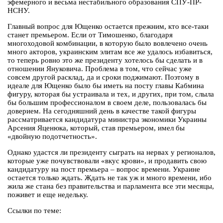
эфемерного и весьма нестабильного образования СПУ-ПР-
НСНУ.
Главный вопрос для Ющенко остается прежним, кто все-таки
станет премьером. Если от Тимошенко, благодаря
многоходовой комбинации, в которую было вовлечено очень
много акторов, украинским элитам все же удалось избавиться,
то теперь ровно это же президенту хотелось бы сделать и в
отношении Януковича. Проблема в том, что сейчас уже
совсем другой расклад, да и сроки поджимают. Поэтому в
идеале для Ющенко было бы иметь на посту главы Кабмина
фигуру, которая бы устраивала и тех, и других, при том, слыла
бы большим профессионалом в своем деле, пользовалась бы
доверием. На сегодняшний день в качестве такой фигуры
рассматривается кандидатура министра экономики Украины
Арсения Яценюка, который, став премьером, имел бы
«двойную подотчетность».
Однако удастся ли президенту сыграть на нервах у регионалов,
которые уже почувствовали «вкус крови», и продавить свою
кандидатуру на пост премьера – вопрос времени. Украине
остается только ждать. Ждать не так уж и много времени, ибо
жила же стана без правительства и парламента все эти месяцы,
поживет и еще недельку.
Ссылки по теме: