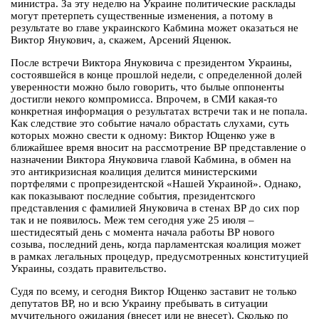
министра. За эту неделю на Украине политические расклады
могут претерпеть существенные изменения, а потому в
результате во главе украинского Кабмина может оказаться не
Виктор Янукович, а, скажем, Арсений Яценюк.
После встречи Виктора Януковича с президентом Украины,
состоявшейся в конце прошлой недели, с определенной долей
уверенности можно было говорить, что былые оппоненты
достигли некого компромисса. Впрочем, в СМИ какая-то
конкретная информация о результатах встречи так и не попала.
Как следствие это событие начало обрастать слухами, суть
которых можно свести к одному: Виктор Ющенко уже в
ближайшее время вносит на рассмотрение ВР представление о
назначении Виктора Януковича главой Кабмина, в обмен на
это антикризисная коалиция делится министерскими
портфелями с пропрезидентской «Нашей Украиной». Однако,
как показывают последние события, президентского
представления с фамилией Януковича в стенах ВР до сих пор
так и не появилось. Меж тем сегодня уже 25 июля –
шестидесятый день с момента начала работы ВР нового
созыва, последний день, когда парламентская коалиция может
в рамках легальных процедур, предусмотренных конституцией
Украины, создать правительство.
Судя по всему, и сегодня Виктор Ющенко заставит не только
депутатов ВР, но и всю Украину пребывать в ситуации
мучительного ожидания (внесет или не внесет). Сколько по