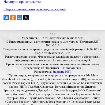
Накануне правительства
Ющенко теряет контроль над ситуацией
18+
Учредитель - ЗАО "Политические технологии"
© Информационный сайт политических комментариев "Политком.RU"
2001-2018
Свидетельство о регистрации средства массовой информации Эл № ФС77-
69227 от 06 апреля 2017 г.
Регистрирующий орган: Федеральная служба по надзору в сфере связи,
информационных технологий и массовых коммуникаций.
При полном или частичном использовании материалов сайта активная
гиперссылка на "Политком.RU" обязательна
Разработчик:
Standarta.NET
*Организации, экстремисты и террористы, запрещенные в РФ: Meta
(Facebook и Instagram), Русский добровольческий корпус (РДК), Украинская
повстанческая армия (УПА), Грузинский легион, Национал-Большевистская
партия (НБП), Талибан, Свидетели Иеговы, Мизантропик Дивижн,
Братство, Артподготовка, Тризуб им. Степана Бандеры, НСО, Славянский
союз, Формат-18, Хизб ут-Тахрир, Исламская партия Туркестана, Хайят
Тахрир аш-Шам, Таухид валь-Джихад, АУЕ, Братья мусульмане, Легион
«Свобода России» («Легион Свобода России»), «Чеченская Республика