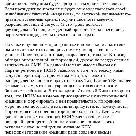
времени эта ситуация будет продолжаться, не знает никто.
Если президент по-прежнему будет руководствоваться своей
излюбленной тактикой «недеяния», то затяжной парламентско-
правительственный кризис получит свое хоть какое-то
разрешение лишь 2 августа (в этот день истекает
двухнедельный срок, отведенный президенту на внесение в
парламент кандидатуры премьер-министра).
Пока же в публичном пространстве и политики, и аналитики
пытаются ответить на вопрос, почему же президент так
медлит. Понятно, что вторые, скорее всего, гадают. Вторые,
обладая определенной информацией, далеко не всегда спешат
выложить ее СМИ. На данный момент ньюсмейкеры от
Партии регионов и НСНУ заявляют о том, что между ними
ведутся переговоры, предметом которых является
распределение постов в правительстве. Так, Евгений Кушнарев
заявляет о том, что нашеукраинцы выставляют слишком
большие требования. В то же время Анатолий Кинах говорит о
том, что НСНУ не намерен присоединяться к антикризисной
коалиции и формировать с ней правительство, по крайней
мере, до тех пор, пока в коалиции присутствуют коммунисты.
Впрочем, все это прения сторон, не более того. Уже всем
давно понятно, что позиция НСНУ меняется вместе с
позицией президента. А он не может не понимать, что
регионалы уже не пойдут на изгнание КПУ,
переформатирование коалиции ради создания весьма