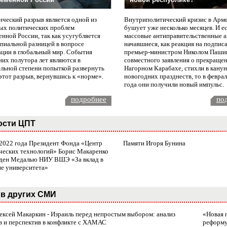
нческий разрыв является одной из
Внутриполитический кризис в Арм
ых политических проблем
бушует уже несколько месяцев. И е
нной России, так как усугубляется
массовые антиправительственные а
пиальной разницей в вопросе
начавшиеся, как реакция на подпис
ации в глобальный мир. События
премьер-министром Николом Паши
них полутора лет являются в
совместного заявления о прекращен
ельной степени попыткой развернуть
Нагорном Карабахе, стихли в канун
этот разрыв, вернувшись к «норме».
новогодних празднеств, то в февра
года они получили новый импульс.
подробнее
по
ости ЦПТ
 2022 года Президент Фонда «Центр
Памяти Игоря Бунина
ческих технологий» Борис Макаренко
ден Медалью НИУ ВШЭ «За вклад в
ие университета»
в других СМИ
лексей Макаркин - Израиль перед непростым выбором: анализ
«Новая 
в и перспектив в конфликте с ХАМАС
реформ