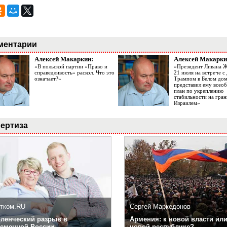
ментарии
Алексей Макаркин:
Алексей Макарки
«В польской партии «Право и
«Президент Ливана 
справедливость» раскол. Что это
21 июля на встрече 
означает?»
Трампом в Белом до
представил ему все
план по укреплению
стабильности на гран
Израилем»
ертиза
тком.RU
Сергей Маркедонов
ленческий разрыв в
Армения: к новой власти или
еменной России
новой республике?