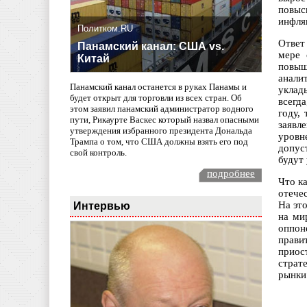
повыс
инфля
Политком.RU
Ответ
Панамский канал: США vs.
мере 
Китай
повыш
анали
Панамский канал останется в руках Панамы и
уклад
будет открыт для торговли из всех стран. Об
всегд
этом заявил панамский администратор водного
году,
пути, Рикаурте Васкес который назвал опасными
заявл
утверждения избранного президента Дональда
уровн
Трампа о том, что США должны взять его под
допус
свой контроль.
будут
подробнее
Что к
отече
Интервью
На эт
на ми
оппон
прави
приос
страт
рынки