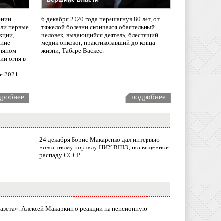
ении
6 декабря 2020 года перешагнув 80 лет, от
сли первые
тяжелой болезни скончался обаятельный
кции,
человек, выдающийся деятель, блестящий
ание
медик онколог, практиковавший до конца
няном
жизни, Табаре Васкес.
ии огня в
ле 2021
дробнее
подробнее
24 декабря Борис Макаренко дал интервью
новостному порталу НИУ ВШЭ, посвященное
распаду СССР
газета». Алексей Макаркин о реакции на пенсионную
у