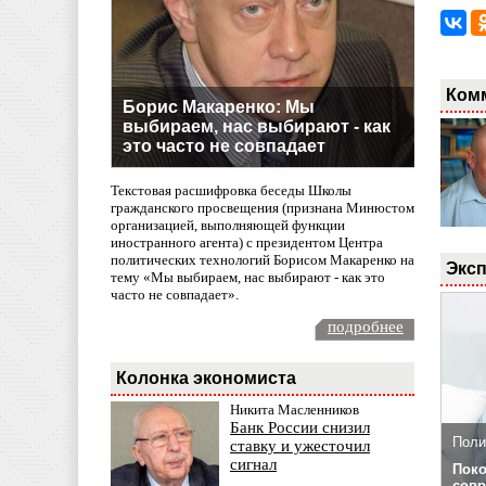
Ком
Борис Макаренко: Мы
выбираем, нас выбирают - как
это часто не совпадает
Текстовая расшифровка беседы Школы
гражданского просвещения (признана Минюстом
организацией, выполняющей функции
иностранного агента) с президентом Центра
политических технологий Борисом Макаренко на
Эксп
тему «Мы выбираем, нас выбирают - как это
часто не совпадает».
подробнее
Колонка экономиста
Никита Масленников
Банк России снизил
Поли
ставку и ужесточил
сигнал
Поко
совр