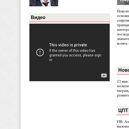
Поколе
основн
Видео
совреме
принци
интегр
послед
значит
вспять 
Нов
23 мая
полити
награж
развит
ЦПТ 
FIB. А
вызово