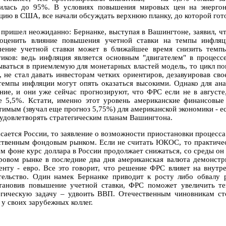
илась до 95%. В условиях повышения мировых цен на энергон
цию в США, все начали обсуждать верхнюю планку, до которой гот
 пришел неожиданно: Бернанке, выступая в Вашингтоне, заявил, чт
оценить влияние повышения учетной ставки на темпы инфляц
ение учетной ставки может в ближайшее время снизить темпы
тиков: ведь инфляция является основным "двигателем" в процесс
ываться в приемлемую для монетарных властей модель, то цикл пов
а, не стал давать инвесторам четких ориентиров, дезавуировав св
 темпы инфляции могут опять оказаться высокими. Однако для ан
ение, и они уже сейчас прогнозируют, что ФРС если не в августе,
е 5,5%. Кстати, именно этот уровень американские финансовы
тимым (звучал еще прогноз 5,75%) для американской экономики - ес
 удовлетворять стратегическим планам Вашингтона.
асается России, то заявление о возможности приостановки процесс
ственным фондовым рынком. Если не считать ЮКОС, то практичес
ом фоне курс доллара в России продолжает снижаться, со среды он
ровом рынке в последние два дня американская валюта демонст
енту - евро. Все это говорит, что решение ФРС влияет на внутр
тельство. Один намек Бернанке приводит к росту либо обвалу 
тановив повышение учетной ставки, ФРС поможет увеличить те
егическую задачу – удвоить ВВП. Отечественным чиновникам с
 у своих зарубежных коллег.