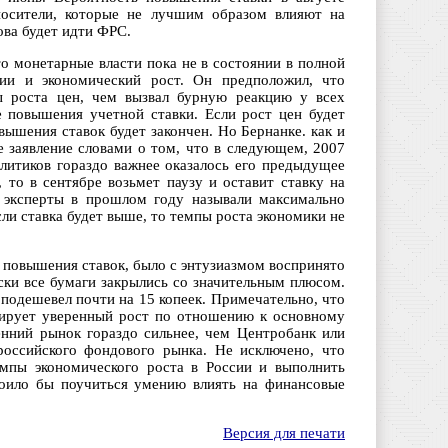
осители, которые не лучшим образом влияют на
ова будет идти ФРС.
о монетарные власти пока не в состоянии в полной
ии и экономический рост. Он предположил, что
 роста цен, чем вызвал бурную реакцию у всех
е повышения учетной ставки. Если рост цен будет
ышения ставок будет закончен. Но Бернанке. как и
ое заявление словами о том, что в следующем, 2007
алитиков гораздо важнее оказалось его предыдущее
 то в сентябре возьмет паузу и оставит ставку на
е эксперты в прошлом году называли максимально
ли ставка будет выше, то темпы роста экономики не
а повышения ставок, было с энтузиазмом воспринято
ки все бумаги закрылись со значительным плюсом.
 подешевел почти на 15 копеек. Примечательно, что
рирует уверенный рост по отношению к основному
енний рынок гораздо сильнее, чем Центробанк или
российского фондового рынка. Не исключено, что
мпы экономического роста в России и выполнить
тоило бы поучиться умению влиять на финансовые
Версия для печати