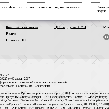
ексей Макаркин о новом советнике президента по климату
Коммерс
кодекс
Колонка экономиста
ЦПТ в других СМИ
Мы 
Видео
Новости ЦПТ
01-2026
9227 от 06 апреля 2017 г.
информационных технологий и массовых коммуникаций.
перссылка на "Политком.RU" обязательна
ook и Instagram), Русский добровольческий корпус (РДК), Украинская повстанческая а
ка, Тризуб им. Степана Бандеры, НСО, Славянский союз, Формат-18, Хизб ут-Тахрир, 
обода России»), «Чеченская Республика Ичкерия», «Правый сектор», «Азов» (батальон
сударство Ирака и Леванта», «Исламское Государство Ирака и Шама», ИГ, ИГИЛ, ДАИШ
-аш-Шам», «Аль-Каида», «Аш-Шабаб», «УНА-УНСО», «Движение Талибан», «Братья-мус