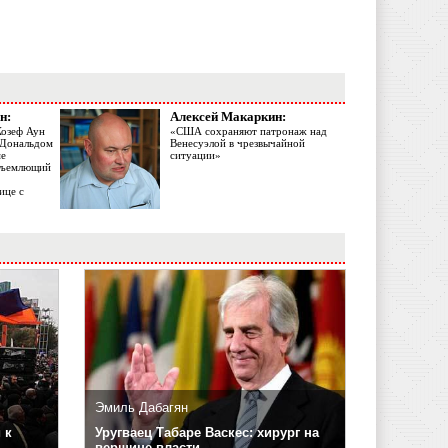
н:
Алексей Макаркин:
Жозеф Аун
«США сохраняют патронаж над
с Дональдом
Венесуэлой в чрезвычайной
ме
ситуации»
объемлющий
ице с
Эмиль Дабагян
 к
Уругваец Табаре Васкес: хирург на
вершине власти