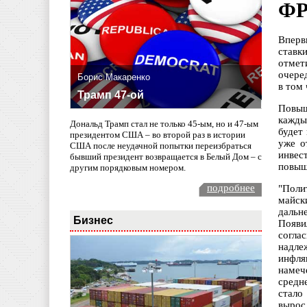
ФР
Вперв
ставк
отмет
очере
Борис Макаренко
в том 
Трамп 47-ой
Повыш
кажды
Дональд Трамп стал не только 45-ым, но и 47-ым
будет
президентом США – во второй раз в истории
уже о
США после неудачной попытки переизбраться
инвес
бывший президент возвращается в Белый Дом – с
повыше
другим порядковым номером.
подробнее
"Поли
майск
дальн
Бизнес
Появи
согла
надле
инфля
намеч
средн
стало
вырос