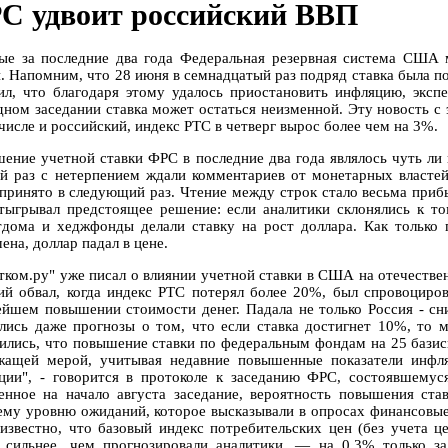
С удвоит российский ВВП
ые за последние два года Федеральная резервная система США 
и. Напомним, что 28 июня в семнадцатый раз подряд ставка была 
ил, что благодаря этому удалось приостановить инфляцию, экспе
дном заседании ставка может остаться неизменной. Эту новость с
числе и российский, индекс РТС в четверг вырос более чем на 3%.
ение учетной ставки ФРС в последние два года являлось чуть ли
й раз с нетерпением ждали комментариев от монетарных властей
 принято в следующий раз. Чтение между строк стало весьма при
тыгрывал предстоящее решение: если аналитики склонялись к то
тдома и хеджфонды делали ставку на рост доллара. Как только п
на, доллар падал в цене.
тком.ру" уже писал о влиянии учетной ставки в США на отечеств
ий обвал, когда индекс РТС потерял более 20%, был спровоци
ейшем повышении стоимости денег. Падала не только Россия - сн
лись даже прогнозы о том, что если ставка достигнет 10%, то 
сились, что повышение ставки по федеральным фондам на 25 базисн
жащей мерой, учитывая недавние повышенные показатели инфл
ции", - говорится в протоколе к заседанию ФРС, состоявшемус
енное на начало августа заседание, вероятность повышения ста
ему уровню ожиданий, которое высказывали в опросах финансовые 
 известно, что базовый индекс потребительских цен (без учета 
 сильнее, чем прогнозировали аналитики, — на 0,3% только з