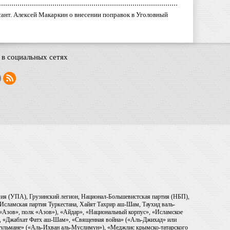
ант. Алексей Макаркин о внесении поправок в Уголовный
в социальных сетях
рмия (УПА), Грузинский легион, Национал-Большевистская партия (НБП),
Исламская партия Туркестана, Хайят Тахрир аш-Шам, Таухид валь-
 «Азов», полк «Азов»), «Айдар», «Национальный корпус», «Исламское
), «Джабхат Фатх аш-Шам», «Священная война» («Аль-Джихад» или
ульмане» («Аль-Ихван аль-Муслимун»), «Меджлис крымско-татарского