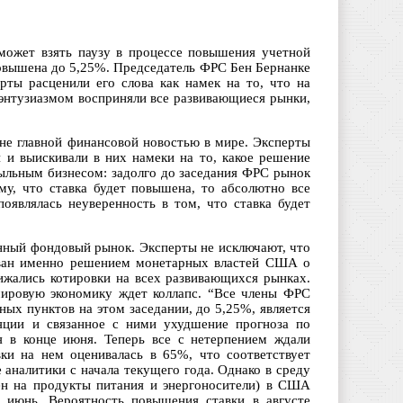
может взять паузу в процессе повышения учетной
повышена до 5,25%. Председатель ФРС Бен Бернанке
рты расценили его слова как намек на то, что на
 энтузиазмом восприняли все развивающиеся рынки,
 не главной финансовой новостью в мире. Эксперты
 и выискивали в них намеки на то, какое решение
быльным бизнесом: задолго до заседания ФРС рынок
му, что ставка будет повышена, то абсолютно все
оявлялась неуверенность в том, что ставка будет
енный фондовый рынок. Эксперты не исключают, что
рован именно решением монетарных властей США о
ижались котировки на всех развивающихся рынках.
мировую экономику ждет коллапс. “Все члены ФРС
ых пунктов на этом заседании, до 5,25%, является
яции и связанное с ними ухудшение прогноза по
я в конце июня. Теперь все с нетерпением ждали
вки на нем оценивалась в 65%, что соответствует
аналитики с начала текущего года. Однако в среду
цен на продукты питания и энергоносители) в США
а июнь. Вероятность повышения ставки в августе