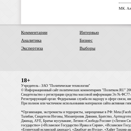
МК. Ал
Комментарии
Интервью
Аналитика
Бизнес
Экспертиза
Выборы
18+
Учредитель - ЗАО "Политические технологии"
© Информационный сайт политических комментариев "Политком.RU" 20
Свидетельство о регистрации средства массовой информации Эл № ФС77-6
Регистрирующий орган: Федеральная служба по надзору в сфере связи, 
При полном или частичном использовании материалов сайта активная ги
*Организации, экстремисты и террористы, запрещенные в РФ: Meta (Faceb
Талибан, Свидетели Иеговы, Мизантропик Дивижн, Братство, Артподготов
Джихад, АУЕ, Братья мусульмане, Легион «Свобода России» («Легион Св
государство» («Исламское Государство Ирака и Сирии», «Исламское Го
«Египетский исламский джихад»), «Джабхат ан-Нусра», «Хайят Тахрир