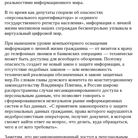
реальностями информационного мира.
В то время как депутаты спорили об опасностях
«персонального идентификатора» и «единого
государственного регистра населения», информация о личной
жизни миллионов наших сограждан бесконтрольно уплывала в
виртуальный цифровой мир.
При нынешнем уровне компьютерного оснащения
информация о личной жизни гражданина — от визитов к врачу
до телефонных звонков и банковских операциях — технически
может быть доступна для всеобщего обозрения. Поэтому
опасность создает не новый закон о защите информации, а
отсутствие подобных законов — или невозможность
технической реализации обозначенных в законе защитных
мер.По словам главы думского комитета по конституционному
законодательству Владимира Плигина, в России широко
распространены случаи несанкционированного доступа к
персональным данным, что позволяет говорить о
сформировавшемся нелегальном рынке информационных
систем и баз данных. «С принятием законопроекта о защите
персональных данных гражданин, права которого нарушаются
недобросовестным оператором, получит документ, в котором
сможет найти ответ на вопрос, что делать, куда обращаться,
чего и от кого требовать».
Заметим, что несанкционированный доступ к персональным