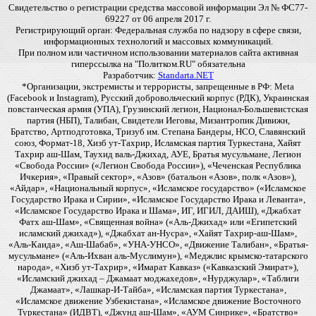
Свидетельство о регистрации средства массовой информации Эл № ФС77-
69227 от 06 апреля 2017 г.
Регистрирующий орган: Федеральная служба по надзору в сфере связи,
информационных технологий и массовых коммуникаций.
При полном или частичном использовании материалов сайта активная
гиперссылка на "Политком.RU" обязательна
Разработчик:
Standarta.NET
*Организации, экстремисты и террористы, запрещенные в РФ: Meta
(Facebook и Instagram), Русский добровольческий корпус (РДК), Украинская
повстанческая армия (УПА), Грузинский легион, Национал-Большевистская
партия (НБП), Талибан, Свидетели Иеговы, Мизантропик Дивижн,
Братство, Артподготовка, Тризуб им. Степана Бандеры, НСО, Славянский
союз, Формат-18, Хизб ут-Тахрир, Исламская партия Туркестана, Хайят
Тахрир аш-Шам, Таухид валь-Джихад, АУЕ, Братья мусульмане, Легион
«Свобода России» («Легион Свобода России»), «Чеченская Республика
Ичкерия», «Правый сектор», «Азов» (батальон «Азов», полк «Азов»),
«Айдар», «Национальный корпус», «Исламское государство» («Исламское
Государство Ирака и Сирии», «Исламское Государство Ирака и Леванта»,
«Исламское Государство Ирака и Шама», ИГ, ИГИЛ, ДАИШ), «Джабхат
Фатх аш-Шам», «Священная война» («Аль-Джихад» или «Египетский
исламский джихад»), «Джабхат ан-Нусра», «Хайят Тахрир-аш-Шам»,
«Аль-Каида», «Аш-Шабаб», «УНА-УНСО», «Движение Талибан», «Братья-
мусульмане» («Аль-Ихван аль-Муслимун»), «Меджлис крымско-татарского
народа», «Хизб ут-Тахрир», «Имарат Кавказ» («Кавказский Эмират»),
«Исламский джихад – Джамаат моджахедов», «Нурджулар», «Таблиги
Джамаат», «Лашкар-И-Тайба», «Исламская партия Туркестана»,
«Исламское движение Узбекистана», «Исламское движение Восточного
Туркестана» (ИДВТ), «Джунд аш-Шам», «АУМ Синрике», «Братство»