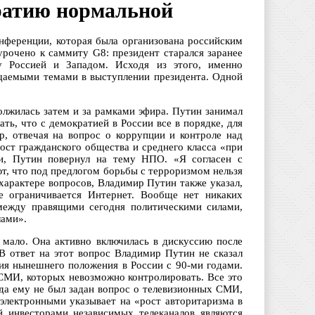
ратию нормальной
нференции, которая была организована российским
рочено к саммиту G8: президент старался заранее
у Россией и Западом. Исходя из этого, именно
щаемыми темами в выступлении президента. Одной
олжилась затем и за рамками эфира. Путин занимал
ь, что с демократией в России все в порядке, для
р, отвечая на вопрос о коррупции и контроле над
ост гражданского общества и среднего класса «при
ии, Путин повернул на тему НПО. «Я согласен с
т, что под предлогом борьбы с терроризмом нельзя
характере вопросов, Владимир Путин также указал,
е ограничивается Интернет. Вообще нет никаких
 между правящими сегодня политическими силами,
лами».
мало. Она активно включилась в дискуссию после
 В ответ на этот вопрос Владимир Путин не сказал
ния нынешнего положения в России с 90-ми годами.
 СМИ, которых невозможно контролировать. Все это
да ему не был задан вопрос о телевизионных СМИ,
 электронными указывает на «рост авторитаризма в
й инвесторами независимых телеканалов являются