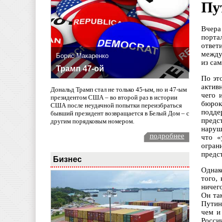
Пу
Вчера
порта
ответ
между
Борис Макаренко
из са
Трамп 47-ой
По эт
актив
Дональд Трамп стал не только 45-ым, но и 47-ым
чего 
президентом США – во второй раз в истории
бюрок
США после неудачной попытки переизбраться
подде
бывший президент возвращается в Белый Дом – с
предс
другим порядковым номером.
наруш
подробнее
что «
огран
предс
Бизнес
Однак
того,
ничег
Он та
Путин
чем и
Росси