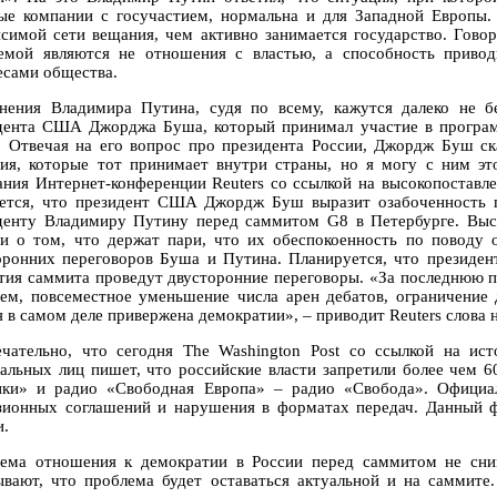
ые компании с госучастием, нормальна и для Западной Европы. 
исимой сети вещания, чем активно занимается государство. Говор
емой являются не отношения с властью, а способность привод
есами общества.
нения Владимира Путина, судя по всему, кажутся далеко не б
дента США Джорджа Буша, который принимал участие в програм
. Отвечая на его вопрос про президента России, Джордж Буш ск
ия, которые тот принимает внутри страны, но я могу с ним это
ания Интернет-конференции Reuters со ссылкой на высокопоставл
ется, что президент США Джордж Буш выразит озабоченность п
денту Владимиру Путину перед саммитом G8 в Петербурге. Выс
ли о том, что держат пари, что их обеспокоенность по поводу 
оронних переговоров Буша и Путина. Планируется, что президен
тия саммита проведут двусторонние переговоры. «За последнюю па
ем, повсеместное уменьшение числа арен дебатов, ограничение 
я в самом деле привержена демократии», – приводит Reuters слова 
чательно, что сегодня The Washington Post со ссылкой на ис
альных лиц пишет, что российские власти запретили более чем 6
ки» и радио «Свободная Европа» – радио «Свобода». Официал
зионных соглашений и нарушения в форматах передач. Данный фа
и.
ема отношения к демократии в России перед саммитом не сни
ывают, что проблема будет оставаться актуальной и на саммите