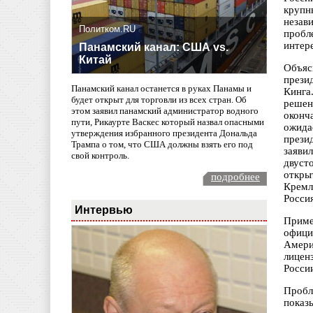
крупн
незав
Политком.RU
пробл
интер
Панамский канал: США vs.
Китай
Объяс
прези
Панамский канал останется в руках Панамы и
Кинга
будет открыт для торговли из всех стран. Об
решен
этом заявил панамский администратор водного
оконч
пути, Рикаурте Васкес который назвал опасными
ожида
утверждения избранного президента Дональда
прези
Трампа о том, что США должны взять его под
заяви
свой контроль.
двуст
откры
подробнее
Кремл
Росси
Интервью
Приме
офици
Амери
лицен
Росси
Пробл
показ