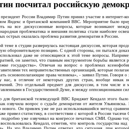
тин посчитал российскую демок
 президент России Владимир Путин принял участие в интернет-ко
лом Яндекс и британской компанией BBC. Мероприятие было приу
ить на все дискуссионные вопросы, которые возникают межд
народная проблематика и внешняя политика стали наиболее осве
мых острых оказалась проблема развития демократии в России.
ой теме в студии развернулась настоящая дискуссия, которая прод
ную оборонительную позицию. С одной стороны, он пытался доказат
использовал даже не относящиеся к этой теме вопросы. Наприме
ратией, он заметил, что главным инструментом борьбы является р
ржке государства». Отвечая на вопрос о проблемах ксенофоб
тавителями тех неправительственных организаций, которые полагаю
ать основополагающие права человека», - заявил Путин. Говоря о 
у нас, в отличие от некоторых других стран, вообще никак н
ичений. Это отдельный предмет для дискуссии, в том числе и
тавленными в Государственной Думе, и между оппозиционными си
о для британской телеведущей BBC Бриджит Кендалл этого было 
 как озвучила вопрос о судьбе демократии от жителя Ульяновска.
о нового. Он привлек уже не раз использовавшийся метод сравне
кже привел статистику, в соответствии с которой в России тысячи
 подробно уже озвучивал на конгрессе печатных СМИ. Однако тог
 воспользовалась Кендалл, отметив, что контроль государства над
и». На это Владимир Путин ответил, что ситуация, при которо