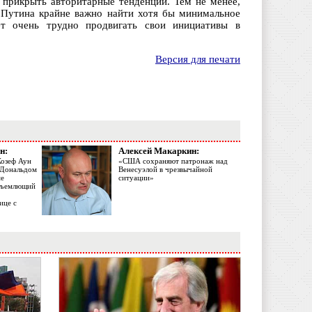
 прикрыть авторитарные тенденции. Тем не менее,
 Путина крайне важно найти хотя бы минимальное
т очень трудно продвигать свои инициативы в
Версия для печати
н:
Алексей Макаркин:
Жозеф Аун
«США сохраняют патронаж над
с Дональдом
Венесуэлой в чрезвычайной
ме
ситуации»
объемлющий
ице с