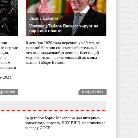
Эмиль Дабагян
 к
Уругваец Табаре Васкес: хирург на
вершине власти
ении
6 декабря 2020 года перешагнув 80 лет, от
сли первые
тяжелой болезни скончался обаятельный
кции,
человек, выдающийся деятель, блестящий
ание
медик онколог, практиковавший до конца
няном
жизни, Табаре Васкес.
ии огня в
ле 2021
дробнее
подробнее
24 декабря Борис Макаренко дал интервью
новостному порталу НИУ ВШЭ, посвященное
распаду СССР