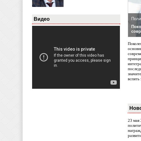
Видео
Поли
Поко
совр
Поколе
основн
совреме
принци
интегр
послед
значит
вспять 
Нов
23 мая
полити
награж
развит