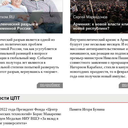
тком.RU
Сергей Маркедонов
ленческий разрыв в
Армения: к новой власти или
еменной России
новой республике?
нческий разрыв является одной из
Внутриполитический кризис в Арм
ых политических проблем
бушует уже несколько месяцев. И е
нной России, так как усугубляется
массовые антиправительственные а
пиальной разницей в вопросе
начавшиеся, как реакция на подпис
ации в глобальный мир. События
премьер-министром Николом Паши
них полутора лет являются в
совместного заявления о прекращен
ельной степени попыткой развернуть
Нагорном Карабахе, стихли в канун
этот разрыв, вернувшись к «норме».
новогодних празднеств, то в февра
года они получили новый импульс.
подробнее
по
ости ЦПТ
 2022 года Президент Фонда «Центр
Памяти Игоря Бунина
ческих технологий» Борис Макаренко
ден Медалью НИУ ВШЭ «За вклад в
ие университета»