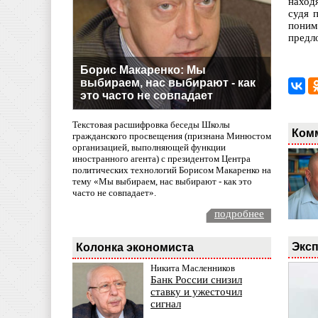
наход
судя 
поним
предл
Борис Макаренко: Мы
выбираем, нас выбирают - как
это часто не совпадает
Текстовая расшифровка беседы Школы
Ком
гражданского просвещения (признана Минюстом
организацией, выполняющей функции
иностранного агента) с президентом Центра
политических технологий Борисом Макаренко на
тему «Мы выбираем, нас выбирают - как это
часто не совпадает».
подробнее
Эксп
Колонка экономиста
Никита Масленников
Банк России снизил
ставку и ужесточил
сигнал