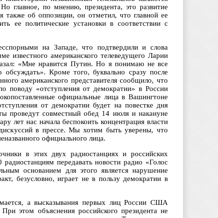
Но главное, по мнению, президента, это развитие
я также об оппозиции, он отметил, что главной ее
ить ее политические установки в соответствии с
есспорными на Западе, что подтвердили и слова
ме известного американского телеведущего Ларии
азал: «Мне нравится Путин. Но я понимаю не все
 обсуждать». Кроме того, буквально сразу после
енного американского представителя сообщило, что
о поводу «отступления от демократии» в России
окопоставленные официальные лица в Вашингтоне
отступления от демократии будет на повестке дня
ты проведут совместный обед 14 июля и накануне
ру лет нас начала беспокоить концентрация власти
дискуссий в прессе. Мы хотим быть уверены, что
неназванного официального лица.
точники в этих двух радиостанциях и российских
0 радиостанциям передавать новости радио «Голос
ьным основанием для этого является нарушение
кт, безусловно, играет не в пользу демократии в
мается, а высказывания первых лиц России США
. При этом объяснения российского президента не