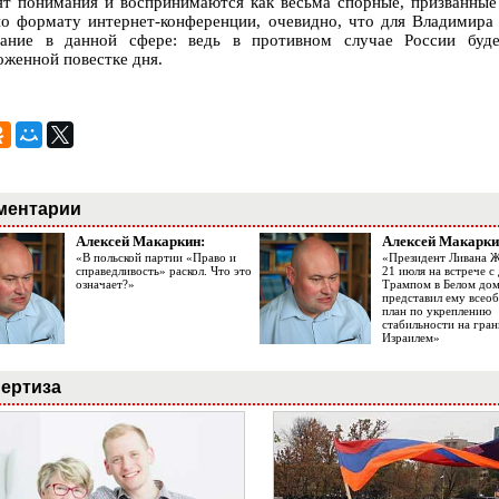
ят понимания и воспринимаются как весьма спорные, призванные
по формату интернет-конференции, очевидно, что для Владимира
ание в данной сфере: ведь в противном случае России буде
оженной повестке дня.
ментарии
Алексей Макаркин:
Алексей Макарки
«В польской партии «Право и
«Президент Ливана 
справедливость» раскол. Что это
21 июля на встрече 
означает?»
Трампом в Белом до
представил ему все
план по укреплению
стабильности на гран
Израилем»
ертиза