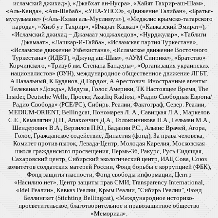
исламский джихад»), «Джабхат ан-Нусра», «Хайят Тахрир-аш-Шам»,
«Аль-Каида», «Аш-Шабаб», «УНА-УНСО», «Движение Талибан», «Братья-
мусульмане» («Аль-Ихван аль-Муслимун»), «Меджлис крымско-татарского
народа», «Хизб ут-Тахрир», «Имарат Кавказ» («Кавказский Эмират»),
«Исламский джихад – Джамаат моджахедов», «Нурджулар», «Таблиги
Джамаат», «Лашкар-И-Тайба», «Исламская партия Туркестана»,
«Исламское движение Узбекистана», «Исламское движение Восточного
Туркестана» (ИДВТ), «Джунд аш-Шам», «АУМ Синрике», «Братство»
Корчинского, «Тризуб им. Степана Бандеры», «Организация украинских
националистов» (ОУН), международное общественное движение ЛГБТ,
А.Навальный, К.Буданов, Д.Гордон, А.Арестович. Иностранные агенты:
Телеканал «Дождь», Медуза, Голос Америки, ТК Настоящее Время, The
Insider, Deutsche Welle, Проект, Azatliq Radiosi, «Радио Свободная Европа/
Радио Свобода» (PCE/PC), Сибирь. Реалии, Фактограф, Север. Реалии,
MEDIUM-ORIENT, Bellingcat, Пономарев Л. А., Савицкая Л.А., Маркелов
С.Е., Камалягин Д.Н., Апахончич Д.А., Толоконникова Н.А., Гельман М.А.,
Шендерович В.А., Верзилов П.Ю., Баданин Р.С., Альянс Врачей, Агора,
Голос, Гражданское содействие, Династия (фонд), За права человека,
Комитет против пыток, Левада-Центр, Молодая Карелия, Московская
школа гражданского просвещения, Пермь-36, Ракурс, Русь Сидящая,
Сахаровский центр, Сибирский экологический центр, ИАЦ Сова, Союз
комитетов солдатских матерей России, Фонд борьбы с коррупцией (ФБК),
Фонд защиты гласности, Фонд свободы информации, Центр
«Насилию.нет», Центр защиты прав СМИ, Transparency International,
«Idel.Реалии», Кавказ.Реалии, Крым.Реалии, "Сибирь.Реалии", Фонд
Беллингкет (Stichting Bellingcat), «Международное историко-
просветительское, благотворительное и правозащитное общество
«Мемориал».