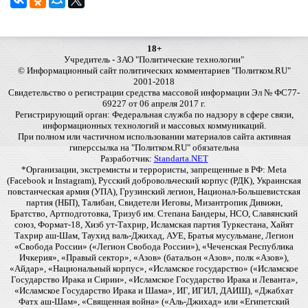
18+
Учредитель - ЗАО "Политические технологии"
© Информационный сайт политических комментариев "Политком.RU"
2001-2018
Свидетельство о регистрации средства массовой информации Эл № ФС77-
69227 от 06 апреля 2017 г.
Регистрирующий орган: Федеральная служба по надзору в сфере связи,
информационных технологий и массовых коммуникаций.
При полном или частичном использовании материалов сайта активная
гиперссылка на "Политком.RU" обязательна
Разработчик:
Standarta.NET
*Организации, экстремисты и террористы, запрещенные в РФ: Meta
(Facebook и Instagram), Русский добровольческий корпус (РДК), Украинская
повстанческая армия (УПА), Грузинский легион, Национал-Большевистская
партия (НБП), Талибан, Свидетели Иеговы, Мизантропик Дивижн,
Братство, Артподготовка, Тризуб им. Степана Бандеры, НСО, Славянский
союз, Формат-18, Хизб ут-Тахрир, Исламская партия Туркестана, Хайят
Тахрир аш-Шам, Таухид валь-Джихад, АУЕ, Братья мусульмане, Легион
«Свобода России» («Легион Свобода России»), «Чеченская Республика
Ичкерия», «Правый сектор», «Азов» (батальон «Азов», полк «Азов»),
«Айдар», «Национальный корпус», «Исламское государство» («Исламское
Государство Ирака и Сирии», «Исламское Государство Ирака и Леванта»,
«Исламское Государство Ирака и Шама», ИГ, ИГИЛ, ДАИШ), «Джабхат
Фатх аш-Шам», «Священная война» («Аль-Джихад» или «Египетский