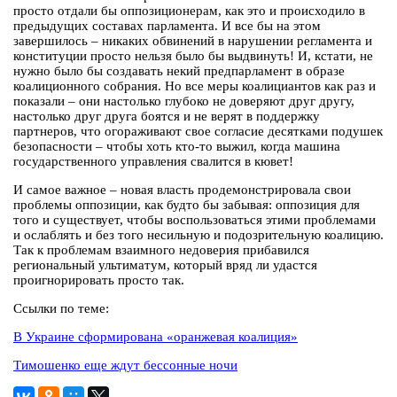
просто отдали бы оппозиционерам, как это и происходило в
предыдущих составах парламента. И все бы на этом
завершилось – никаких обвинений в нарушении регламента и
конституции просто нельзя было бы выдвинуть! И, кстати, не
нужно было бы создавать некий предпарламент в образе
коалиционного собрания. Но все меры коалициантов как раз и
показали – они настолько глубоко не доверяют друг другу,
настолько друг друга боятся и не верят в поддержку
партнеров, что огораживают свое согласие десятками подушек
безопасности – чтобы хоть кто-то выжил, когда машина
государственного управления свалится в кювет!
И самое важное – новая власть продемонстрировала свои
проблемы оппозиции, как будто бы забывая: оппозиция для
того и существует, чтобы воспользоваться этими проблемами
и ослаблять и без того несильную и подозрительную коалицию.
Так к проблемам взаимного недоверия прибавился
региональный ультиматум, который вряд ли удастся
проигнорировать просто так.
Ссылки по теме:
В Украине сформирована «оранжевая коалиция»
Тимошенко еще ждут бессонные ночи