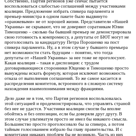
Собственно, Партия регионов уже сейчас пытается
воспользоваться слабостью соглашений между участниками
коалиции. Предложение избрать спикера парламента и
премьер-министра в одном пакете было выдвинуто
«оранжевыми» не от хорошей жизни. Представители «Нашей
Украины» не скрывают, что не доверяют соратникам Юлии
Тимошенко – сколько бы бывший премьер не демонстрировала
свою готовность к компромиссу, а депутаты от БЮТ могут не
проголосовать за кандидатуру Петра Порошенко на пост
спикера парламента. Ну, а в этом случае у бывшего премьера
нет возможности стать будущим – понятно, что тогда
депутаты от «Нашей Украины» за нее тоже не проголосуют.
Какая коалиция – такая и диспозиция: с трудом
договаривающиеся сторонники Ющенко и Тимошенко просто
вынуждены искать формулу, которая исключит возможность
отказа от выполнения соглашений. То же самое касается и
распределения комитетов, встроенного в сложную систему
нахождения взаимопонимания между фракциями.
Дело даже не в том, что Партия регионов воспользовалась
этой ситуацией и продемонстрировала, что управлять страной
без нее не удастся. Участники коалиции смогли бы вполне
обойтись и без оппозиции, если бы доверяли друг другу. В
этом случае ультиматум просто не имел бы никакого смысла.
Большинство просто проголосовало бы за спикера, а потом
тайным голосованием избрало бы главу правительства. И с
комитетами никаких проблем бы не возникло. Часть из них