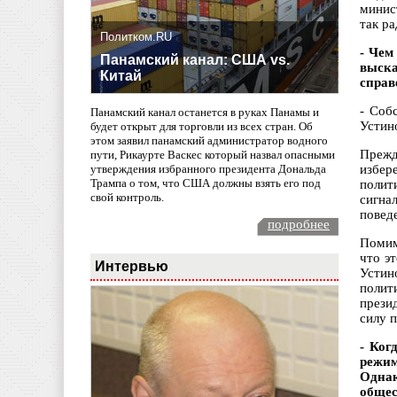
минис
так ра
Политком.RU
- Чем
Панамский канал: США vs.
выск
Китай
справ
- Соб
Панамский канал останется в руках Панамы и
Устин
будет открыт для торговли из всех стран. Об
этом заявил панамский администратор водного
Прежд
пути, Рикаурте Васкес который назвал опасными
избер
утверждения избранного президента Дональда
Трампа о том, что США должны взять его под
полит
свой контроль.
сигна
поведе
подробнее
Помим
что э
Интервью
Устин
полит
прези
силу п
- Ког
режим
Однак
общес