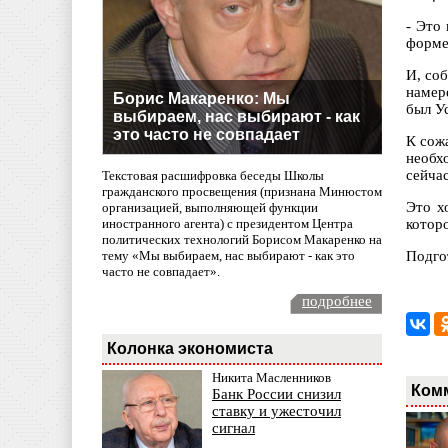
- Это
форме,
И, со
намер
Борис Макаренко: Мы
был У
выбираем, нас выбирают - как
это часто не совпадает
К сож
необх
сейча
Текстовая расшифровка беседы Школы
гражданского просвещения (признана Минюстом
Это х
организацией, выполняющей функции
иностранного агента) с президентом Центра
котор
политических технологий Борисом Макаренко на
тему «Мы выбираем, нас выбирают - как это
Подго
часто не совпадает».
подробнее
Колонка экономиста
Никита Масленников
Ком
Банк России снизил
ставку и ужесточил
сигнал