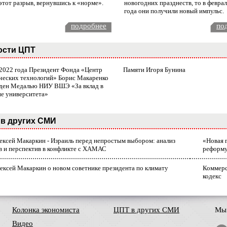
этот разрыв, вернувшись к «норме».
новогодних празднеств, то в февра
года они получили новый импульс.
подробнее
по
ости ЦПТ
 2022 года Президент Фонда «Центр
Памяти Игоря Бунина
ческих технологий» Борис Макаренко
ден Медалью НИУ ВШЭ «За вклад в
ие университета»
в других СМИ
лексей Макаркин - Израиль перед непростым выбором: анализ
«Новая 
в и перспектив в конфликте с ХАМАС
реформ
ексей Макаркин о новом советнике президента по климату
Коммерс
кодекс
Колонка экономиста
ЦПТ в других СМИ
Мы 
Видео