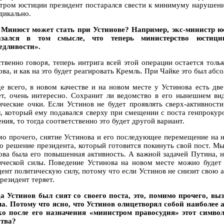
тром юстиции президент постарался свести к минимуму нарушение
дикально.
 Минюст может стать при Устинове? Например, экс-министр 
азался в том смысле, что теперь министерство юстици
едливости».
ственно говоря, теперь интрига всей этой операции остается толь
ова, и как на это будет реагировать Кремль. При Чайке это был аб
е всего, в новом качестве и на новом месте у Устинова есть дв
ет, очень интересно. Сохранит ли ведомство в его нынешнем вид
ические очки. Если Устинов не будет проявлять сверх-активности
л, который ему подавался сверху при смещении с поста генпрокур
ния, то тогда соответственно это будет другой вариант.
о прочего, снятие Устинова и его последующее перемещение на но
то решение президента, который готовится покинуть свой пост. М
ова была его повышенная активность. А важной задачей Путина, не
ической силы. Поведение Устинова на новом месте можно будет р
дент политическую силу, потому что если Устинов не снизит свою а
резидент теряет.
да Устинов был снят со своего поста, это, помимо прочего, 
а. Потому что ясно, что Устинов олицетворял собой наиболее
о после его назначения «министром правосудия» этот символ
тва?