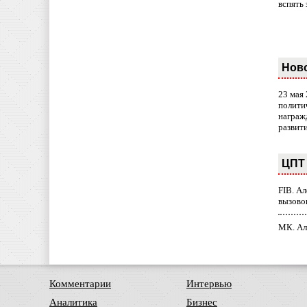
вспять 
Нов
23 мая
полити
награж
развит
ЦПТ 
FIB. А
вызово
МК. Ал
Комментарии
Интервью
Аналитика
Бизнес