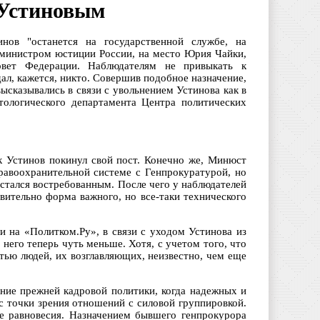
 Устиновым
ов "останется на государственной службе, на
н министром юстиции России, на место Юрия Чайки,
овет Федерации. Наблюдателям не привыкать к
л, кажется, никто. Совершив подобное назначение,
ысказывались в связи с увольнением Устинова как в
тологического департамента Центра политических
ак Устинов покинул свой пост. Конечно же, Минюст
равоохранительной системе с Генпрокуратурой, но
остался востребованным. После чего у наблюдателей
твительно форма важного, но все-таки технического
и на «Политком.Ру», в связи с уходом Устинова из
него теперь чуть меньше. Хотя, с учетом того, что
стью людей, их возглавляющих, неизвестно, чем еще
ение прежней кадровой политики, когда надежных и
с точки зрения отношений с силовой группировкой.
е равновесия. Назначением бывшего генпрокурора