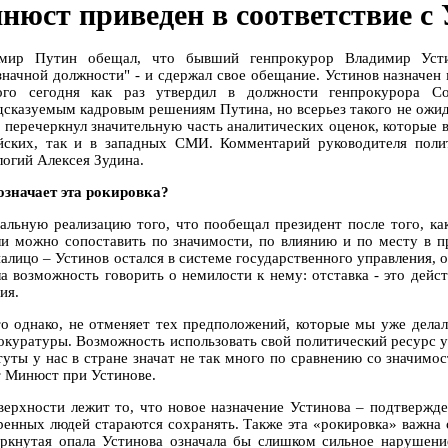
нюст приведен в соответствие с
мир Путин обещал, что бывший генпрокурор Владимир Устин
значной должности" - и сдержал свое обещание. Устинов назначе
ого сегодня как раз утвердил в должности генпрокурора С
дсказуемым кадровым решениям Путина, но всерьез такого не ожида
 перечеркнул значительную часть аналитических оценок, которые в
йских, так и в западных СМИ. Комментарий руководителя поли
логий Алексея Зудина.
 означает эта рокировка?
вальную реализацию того, что пообещал президент после того, к
ли можно сопоставить по значимости, по влиянию и по месту в п
налицо – Устинов остался в системе государственного управления, 
ла возможность говорить о немилости к нему: отставка - это дейс
ия.
то однако, не отменяет тех предположений, которые мы уже делал
окуратуры. Возможность использовать свой политический ресурс у 
туты у нас в стране значат не так много по сравнению со значимо
т Минюст при Устинове.
верхности лежит то, что новое назначение Устинова – подтвержд
ренных людей стараются сохранять. Также эта «рокировка» важна 
ркнутая опала Устинова означала бы слишком сильное нарушени