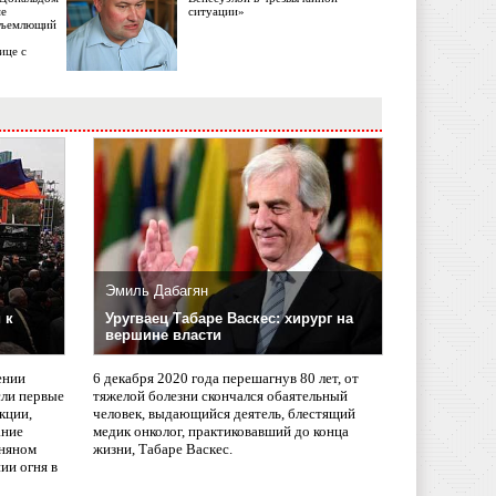
ме
ситуации»
объемлющий
ице с
Эмиль Дабагян
 к
Уругваец Табаре Васкес: хирург на
вершине власти
ении
6 декабря 2020 года перешагнув 80 лет, от
сли первые
тяжелой болезни скончался обаятельный
кции,
человек, выдающийся деятель, блестящий
ание
медик онколог, практиковавший до конца
няном
жизни, Табаре Васкес.
ии огня в