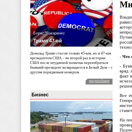
Ми
Влади
равно
котор
непре
Борис Макаренко
Путин
Трамп 47-ой
росси
техно
Дональд Трамп стал не только 45-ым, но и 47-ым
- Что
президентом США – во второй раз в истории
США после неудачной попытки переизбраться
- Бук
бывший президент возвращается в Белый Дом – с
вряд 
другим порядковым номером.
факт 
подробнее
исчез
решен
Бизнес
Все э
Генпр
инсти
стане
На по
прове
Подче