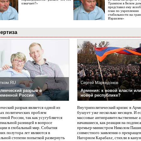
означает?»
Трампом в Белом до
представил ему все
план по укреплению
стабильности на гран
Израилем»
ертиза
тком.RU
Сергей Маркедонов
ленческий разрыв в
Армения: к новой власти или
еменной России
новой республике?
нческий разрыв является одной из
Внутриполитический кризис в Арм
ых политических проблем
бушует уже несколько месяцев. И е
нной России, так как усугубляется
массовые антиправительственные а
пиальной разницей в вопросе
начавшиеся, как реакция на подпис
ации в глобальный мир. События
премьер-министром Николом Паши
них полутора лет являются в
совместного заявления о прекращен
ельной степени попыткой развернуть
Нагорном Карабахе, стихли в канун