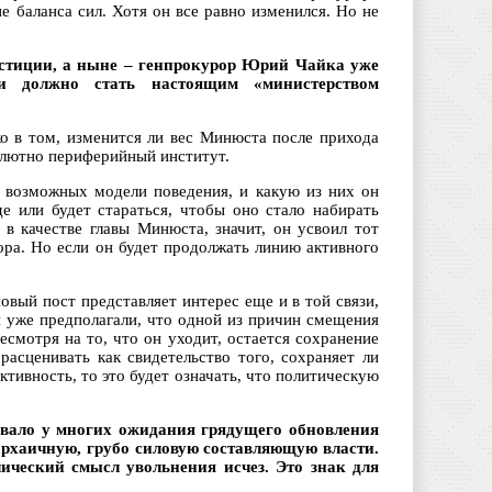
 баланса сил. Хотя он все равно изменился. Но не
юстиции, а ныне – генпрокурор Юрий Чайка уже
и должно стать настоящим «министерством
ко в том, изменится ли вес Минюста после прихода
солютно периферийный институт.
е возможных модели поведения, и какую из них он
е или будет стараться, чтобы оно стало набирать
 в качестве главы Минюста, значит, он усвоил тот
ора. Но если он будет продолжать линию активного
вый пост представляет интерес еще и в той связи,
ы уже предполагали, что одной из причин смещения
смотря на то, что он уходит, остается сохранение
асценивать как свидетельство того, сохраняет ли
ктивность, то это будет означать, что политическую
вызвало у многих ожидания грядущего обновления
 архаичную, грубо силовую составляющую власти.
ический смысл увольнения исчез. Это знак для