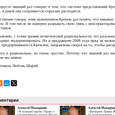
 просто лишний раз говорит о том, что система представлений Кре
 в какой она сохраняется) серьезно расходятся.
бственно говоря, этим назначением Кремль дал понять, что никаких
ен. В том числе не намерен разрывать свою связь с консерватора
стинов.
алению, с точки зрения политической рациональности, это разумный
одимо модернизировать. Но в преддверии 2008 года вряд ли можно
с предпринимаются Кремлем, направлены скорее на то, чтобы дисци
оть и рационально, но очень грустно. Потому что лишний раз на
ом мы живем.
товила Любовь Шарий
ментарии
Алексей Макаркин:
Алексей Макарки
«В польской партии «Право и
«Президент Ливана 
справедливость» раскол. Что это
21 июля на встрече 