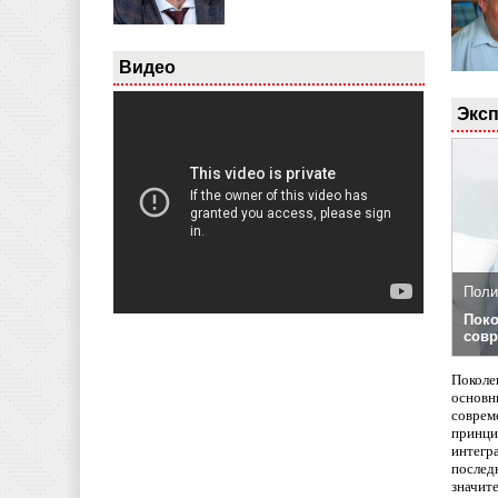
Видео
Эксп
Поли
Поко
совр
Поколе
основн
совреме
принци
интегр
послед
значит