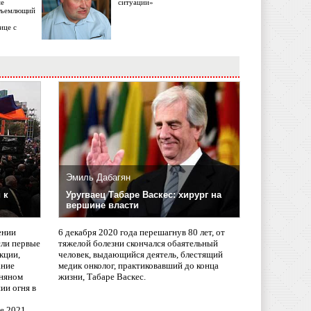
ме
ситуации»
объемлющий
ице с
Эмиль Дабагян
 к
Уругваец Табаре Васкес: хирург на
вершине власти
ении
6 декабря 2020 года перешагнув 80 лет, от
сли первые
тяжелой болезни скончался обаятельный
кции,
человек, выдающийся деятель, блестящий
ание
медик онколог, практиковавший до конца
няном
жизни, Табаре Васкес.
ии огня в
ле 2021