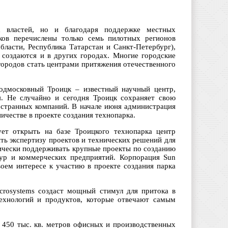
х властей, но и благодаря поддержке местных
ков перечислены только семь пилотных регионов
бласти, Республика Татарстан и Санкт-Петербург),
создаются и в других городах. Многие городские
городов стать центрами притяжения отечественного
подмосковный Троицк – известный научный центр,
я. Не случайно и сегодня Троицк сохраняет свою
ностранных компаний. В начале июня администрация
ичестве в проекте создания технопарка.
ует открыть на базе Троицкого технопарка центр
ть экспертизу проектов и технических решений для
тически поддерживать крупные проекты по созданию
ур и коммерческих предприятий. Корпорация Sun
оем интересе к участию в проекте создания парка
crosystems создаст мощный стимул для притока в
технологий и продуктов, которые отвечают самым
о 450 тыс. кв. метров офисных и производственных