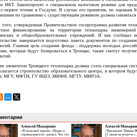
ре ИКТ. Законопроект о специальном налоговом режиме для пре
л первое чтение в Госдуме. В случае его принятия, по оценкам 
мпании по сравнению с существующим режимом должна снизиться в
 того, утвержденная Правительством госпрограмма развития техн
тное финансирование на территории технопарка инженерной
инских и общеобразовательных учреждений. И как сообщил н
тельстве завершается подготовка пакета документов по создан
логий. Главная цель создания фонда - поддержка молодых росси
нии, которые будут базироваться в Троицке, также смогут получ
логий.
м элементом Троицкого технопарка должна стать специальная сист
олагается строительство образовательного центра, в котором бу
и: МГУ, МФТИ, ГУ ВШЭ, МИФИ, МГТУ, МИРЭА.
ментарии
Алексей Макаркин:
Алексей Макарки
«В польской партии «Право и
«Президент Ливана 
справедливость» раскол. Что это
21 июля на встрече 