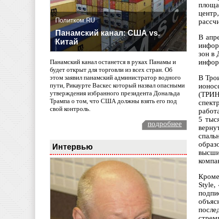
площа
центр
Политком.RU
рассчи
Панамский канал: США vs.
В апр
Китай
инфор
зон в
инфор
Панамский канал останется в руках Панамы и
будет открыт для торговли из всех стран. Об
В Тро
этом заявил панамский администратор водного
пути, Рикаурте Васкес который назвал опасными
ионос
утверждения избранного президента Дональда
(ТРИН
Трампа о том, что США должны взять его под
спект
свой контроль.
работ
5 тыс
подробнее
верну
спаль
образ
Интервью
высши
компа
Кроме
Style
подпи
объяс
после
стрем