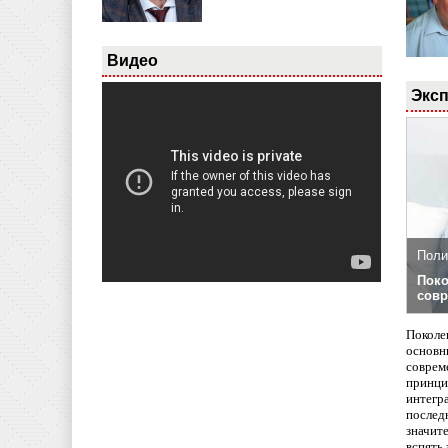
Видео
Эксп
Поли
Поко
совр
Поколе
основн
совреме
принци
интегр
послед
значит
вспять 