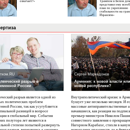
означает?»
Трампом в Белом до
представил ему все
план по укреплению
стабильности на гран
Израилем»
ертиза
тком.RU
Сергей Маркедонов
ленческий разрыв в
Армения: к новой власти или
еменной России
новой республике?
нческий разрыв является одной из
Внутриполитический кризис в Арм
ых политических проблем
бушует уже несколько месяцев. И е
нной России, так как усугубляется
массовые антиправительственные а
пиальной разницей в вопросе
начавшиеся, как реакция на подпис
ации в глобальный мир. События
премьер-министром Николом Паши
них полутора лет являются в
совместного заявления о прекращен
ельной степени попыткой развернуть
Нагорном Карабахе, стихли в канун
этот разрыв, вернувшись к «норме».
новогодних празднеств, то в февра