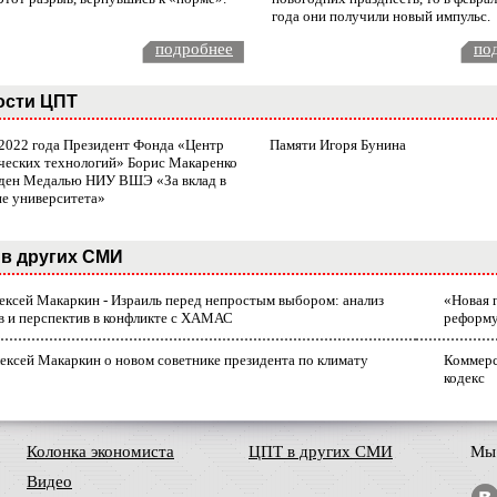
года они получили новый импульс.
подробнее
по
ости ЦПТ
 2022 года Президент Фонда «Центр
Памяти Игоря Бунина
ческих технологий» Борис Макаренко
ден Медалью НИУ ВШЭ «За вклад в
ие университета»
в других СМИ
лексей Макаркин - Израиль перед непростым выбором: анализ
«Новая 
в и перспектив в конфликте с ХАМАС
реформ
ексей Макаркин о новом советнике президента по климату
Коммерс
кодекс
Колонка экономиста
ЦПТ в других СМИ
Мы 
Видео