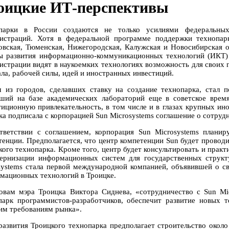
оицкие ИТ-перспективы
парки в России создаются не только усилиями федеральны
истраций. Хотя в федеральной программе поддержки технопар
овская, Тюменская, Нижегородская, Калужская и Новосибирская о
ы развития информационно-коммуникационных технологий (ИКТ) 
истрации видят в наукоемких технологиях возможность для своих 
ала, рабочей силы, идей и иностранных инвестиций.
 из городов, сделавших ставку на создание технопарка, стал 
ший на базе академических лабораторий еще в советское врем
тиционную привлекательность, в том числе и в глазах крупных и
ка подписала с корпорацией Sun Microsystems соглашение о сотрудн
тветствии с соглашением, корпорация Sun Microsystems планир
тенции. Предполагается, что центр компетенции Sun будет проводи
кого технопарка. Кроме того, центр будет консультировать и прак
ернизации информационных систем для государственных структ
systems стала первой международной компанией, объявившей о св
мационных технологий в Троицке.
овам мэра Троицка Виктора Сиднева, «сотрудничество с Sun Mi
парк программистов-разработчиков, обеспечит развитие новых 
им требованиям рынка».
развития Троицкого технопарка предполагает строительство окол