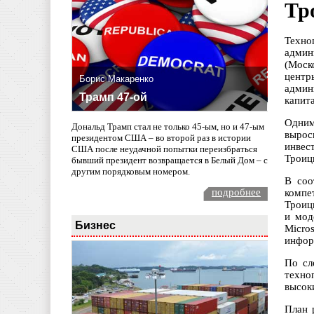
Тр
Техно
админ
(Моск
центр
Борис Макаренко
админ
Трамп 47-ой
капит
Одним
Дональд Трамп стал не только 45-ым, но и 47-ым
вырос
президентом США – во второй раз в истории
инвес
США после неудачной попытки переизбраться
Троиц
бывший президент возвращается в Белый Дом – с
другим порядковым номером.
В соо
подробнее
компе
Троиц
и мод
Бизнес
Micro
инфор
По сл
техно
высок
План 