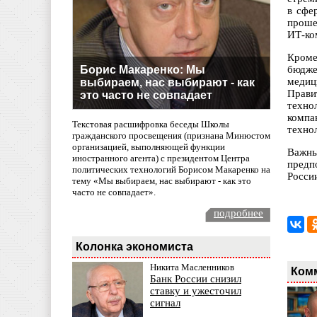
в сфе
проше
ИТ-ко
Кроме
Борис Макаренко: Мы
бюдже
медиц
выбираем, нас выбирают - как
Прави
это часто не совпадает
техно
компа
Текстовая расшифровка беседы Школы
техно
гражданского просвещения (признана Минюстом
организацией, выполняющей функции
Важны
иностранного агента) с президентом Центра
предп
политических технологий Борисом Макаренко на
Росси
тему «Мы выбираем, нас выбирают - как это
часто не совпадает».
подробнее
Колонка экономиста
Никита Масленников
Ком
Банк России снизил
ставку и ужесточил
сигнал