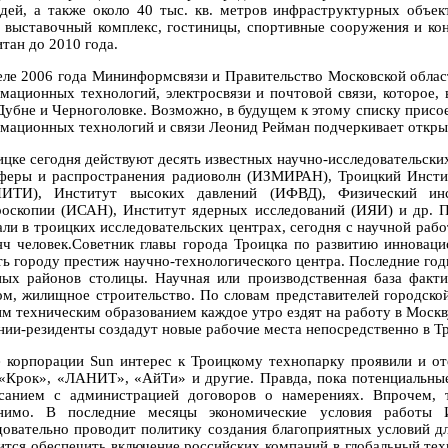
дей, а также около 40 тыс. кв. метров инфраструктурных объек
, выставочный комплекс, гостиницы, спортивные сооружения и кон
тан до 2010 года.
еле 2006 года Мининформсвязи и Правительство Московской облас
мационных технологий, электросвязи и почтовой связи, которое, 
 Дубне и Черноголовке. Возможно, в будущем к этому списку присо
мационных технологий и связи Леонид Рейман подчеркивает открыт
ицке сегодня действуют десять известных научно-исследовательских
феры и распространения радиоволн (ИЗМИРАН), Троицкий Инсти
ИТИ), Институт высоких давлений (ИФВД), Физический ин
роскопии (ИСАН), Институт ядерных исследований (ИЯИ) и др. П
али в троицких исследовательских центрах, сегодня с научной раб
яч человек.Советник главы города Троицка по развитию инноваци
ть городу престиж научно-технологического центра. Последние го
ных районов столицы. Научная или производственная база факти
ом, жилищное строительство. По словам представителей городско
м техническим образованием каждое утро ездят на работу в Москву
нии-резиденты создадут новые рабочие места непосредственно в Т
 корпорации Sun интерес к Троицкому технопарку проявили и оте
, «Крок», «ЛАНИТ», «АйТи» и другие. Правда, пока потенциальны
санием с администрацией договоров о намерениях. Впрочем, 
нимо. В последние месяцы экономические условия работы И
довательно проводит политику создания благоприятных условий д
ится обеспечить включение российских компаний в глобальный тех