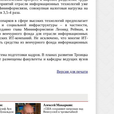
дприятий отрасли информационных технологий уже
Мининформсвязи, совокупная налоговая нагрузка на
 3,5-4 раза.
опарков в сфере высоких технологий предполагает
 и социальной инфраструктуры – в частности,
едавно глава Мининформсвязи Леонид Рейман, в
ию венчурного фонда для отрасли информационных
йских ИТ-компаний. Не исключено, что многие ИТ-
ить средства из венчурного фонда информационных
ема подготовки кадров. В планах развития Троицка
дут размещены факультеты и кафедры ведущих вузов
Версия для печати
н:
Алексей Макаркин:
Жозеф Аун
«США сохраняют патронаж над
с Дональдом
Венесуэлой в чрезвычайной