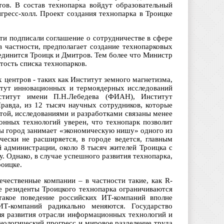
тов. В состав технопарка войдут образовательный
гресс-холл. Проект создания технопарка в Троицке
ти подписали соглашение о сотрудничестве в сфере
в частности, предполагает создание технопарковых
единится Троицк и Дмитров. Тем более что Министр
ость списка технопарков.
 центров - таких как Институт земного магнетизма,
тут инновационных и термоядерных исследований
ститут имени П.Н.Лебедева (ФИАН), Институт
равда, из 12 тысяч научных сотрудников, которые
отой, исследованиями и разработками связаны менее
онных технологий уверен, что технопарк позволит
ды город занимает «экономическую нишу» одного из
чески не расширяется, в городе ведется, главным
й администрации, около 8 тысяч жителей Троицка с
. Однако, в случае успешного развития технопарка,
роицке.
чественные компании – в частности такие, как R-
е резиденты Троицкого технопарка ограничиваются
такое поведение российских ИТ-компаний вполне
Т-компаний радикально меняются. Государство
ля развития отрасли информационных технологий и
нологический прогресс и мировое разделение труда