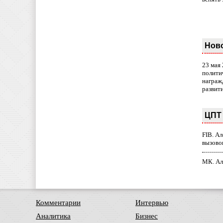
Нов
23 мая
полити
награж
развит
ЦПТ 
FIB. А
вызово
МК. Ал
Комментарии
Интервью
Аналитика
Бизнес