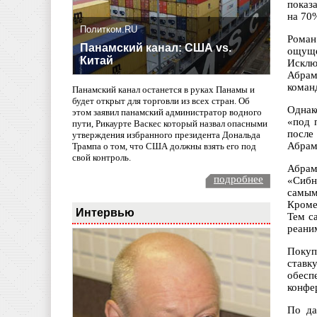
показ
на 70
Политком.RU
Роман
Панамский канал: США vs.
ощуще
Китай
Исклю
Абрам
коман
Панамский канал останется в руках Панамы и
будет открыт для торговли из всех стран. Об
Однак
этом заявил панамский администратор водного
«под 
пути, Рикаурте Васкес который назвал опасными
после
утверждения избранного президента Дональда
Абрам
Трампа о том, что США должны взять его под
свой контроль.
Абрам
подробнее
«Сибн
самым
Кроме
Интервью
Тем с
реани
Покуп
ставк
обесп
конфе
По да