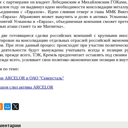
е с партнерами он владеет Лебединским и Михайловским ГОКами,
шлом году он выдвинул идею необходимости консолидации металлур
ъединении с «Евразом». Идею слияния отверг и глава ММК Викто
 «Евраза» Абрамович может выкупить и долю в активах Усманова 
риятий Усманова и «Евраза», объединенная компания сможет прете
ью атаки станет та же Магнитка».
 две готовящиеся сделки российских компаний с крупными ино
тирован на консолидацию отдельных отраслей российской экономи
ов. При этом данный процесс происходит при участии политическ
 деятельности будут вынуждены учитывать всегда и позиции р
ли, прежде всего, ТЭК, Кремль предпочитает оставлять под своими
ежде всего, усиливает свои политико-экономические позиции и внут
и по теме:
ие ARCELOR и ОАО "Северсталь"
шов слил активы ARCELOR
ментарии