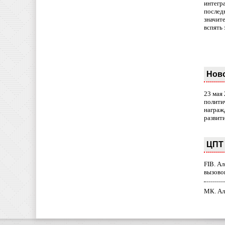
интегр
послед
значит
вспять 
Нов
23 мая
полити
награж
развит
ЦПТ 
FIB. А
вызово
МК. Ал