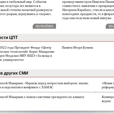
ации в глобальный мир. События
премьер-министром Николом Паши
них полутора лет являются в
совместного заявления о прекращен
ельной степени попыткой развернуть
Нагорном Карабахе, стихли в канун
этот разрыв, вернувшись к «норме».
новогодних празднеств, то в февра
года они получили новый импульс.
подробнее
по
ости ЦПТ
 2022 года Президент Фонда «Центр
Памяти Игоря Бунина
ческих технологий» Борис Макаренко
ден Медалью НИУ ВШЭ «За вклад в
ие университета»
в других СМИ
лексей Макаркин - Израиль перед непростым выбором: анализ
«Новая 
в и перспектив в конфликте с ХАМАС
реформ
ексей Макаркин о новом советнике президента по климату
Коммерс
кодекс