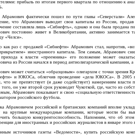
ателями: прибыль по итогам первого квартала по отношению к ан
%.
 Абрамович фактически пошел по пути главы «Северстали» Але
ние, что Абрамович выводит свои капиталы из России, продав 
чение составляла лишь «Сибнефть», однако и она была продана п
ович постоянно живет в Великобритании, активно занимается 
ду «Челси».
о как раз с продажей «Сибнефти» Абрамович стал, напротив, «в
прикрытием» иностранного капитала. Тем самым, Абрамович сниж
 прихода к власти «преемника» его положение может оказать
овича из России начался в период антиолигархической кампании, а 
ович может считаться «образцовым» олигархом с точки зрения Кре
ефти» и ЮКОСа, облегчив проведение «дела ЮКОСа». В 2005 г
, что не препятствует (и даже содействует) намерениям власти 
 того, он уже второй срок руководит Чукоткой, где, часто из собс
амым, Абрамович показывает и свою «социальную ответственност
матором российского футбола.
ка Абрамовичем российской и британских компаний вполне уклад
у на крупные международные компании, которые могли бы выв
ечить большую конкурентоспособность. Напомним, что об этом г
ренции для иностранных и российских журналистов в январе этого 
нным источников газеты «Ведомости», купить российскую ком