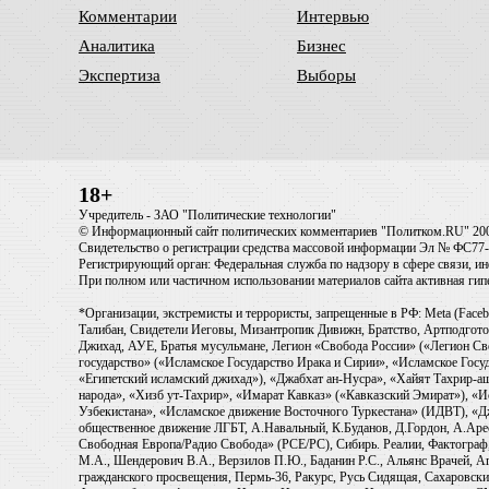
Комментарии
Интервью
Аналитика
Бизнес
Экспертиза
Выборы
18+
Учредитель - ЗАО "Политические технологии"
© Информационный сайт политических комментариев "Политком.RU" 20
Свидетельство о регистрации средства массовой информации Эл № ФС77-6
Регистрирующий орган: Федеральная служба по надзору в сфере связи, 
При полном или частичном использовании материалов сайта активная ги
*Организации, экстремисты и террористы, запрещенные в РФ: Meta (Faceb
Талибан, Свидетели Иеговы, Мизантропик Дивижн, Братство, Артподготов
Джихад, АУЕ, Братья мусульмане, Легион «Свобода России» («Легион Св
государство» («Исламское Государство Ирака и Сирии», «Исламское Го
«Египетский исламский джихад»), «Джабхат ан-Нусра», «Хайят Тахрир
народа», «Хизб ут-Тахрир», «Имарат Кавказ» («Кавказский Эмират»), «
Узбекистана», «Исламское движение Восточного Туркестана» (ИДВТ), «
общественное движение ЛГБТ, А.Навальный, К.Буданов, Д.Гордон, А.Арест
Свободная Европа/Радио Свобода» (PCE/PC), Сибирь. Реалии, Фактограф,
М.А., Шендерович В.А., Верзилов П.Ю., Баданин Р.С., Альянс Врачей, Аг
гражданского просвещения, Пермь-36, Ракурс, Русь Сидящая, Сахаровски