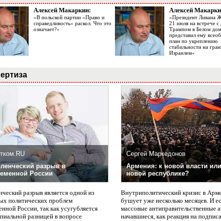
Алексей Макаркин:
Алексей Макарки
«В польской партии «Право и
«Президент Ливана 
справедливость» раскол. Что это
21 июля на встрече 
означает?»
Трампом в Белом до
представил ему все
план по укреплению
стабильности на гран
Израилем»
ертиза
тком.RU
Сергей Маркедонов
ленческий разрыв в
Армения: к новой власти или
еменной России
новой республике?
нческий разрыв является одной из
Внутриполитический кризис в Арм
ых политических проблем
бушует уже несколько месяцев. И е
нной России, так как усугубляется
массовые антиправительственные а
пиальной разницей в вопросе
начавшиеся, как реакция на подпис