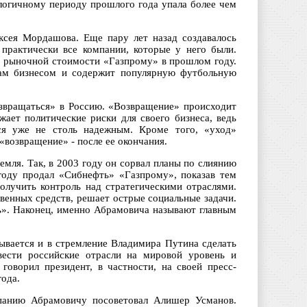
алогичному периоду прошлого года упала более чем
ксея Мордашова. Еще пару лет назад создавалось
практически все компании, которые у него были.
о рыночной стоимости «Газпрому» в прошлом году.
там бизнесом и содержит популярную футбольную
озвращаться» в Россию. «Возвращение» происходит
ает политические риски для своего бизнеса, ведь
ся уже не столь надежным. Кроме того, «уход»
«возвращение» - после ее окончания.
мля. Так, в 2003 году он сорвал планы по слиянию
оду продал «Сибнефть» «Газпрому», показав тем
получить контроль над стратегическими отраслями.
твенных средств, решает острые социальные задачи.
ь». Наконец, именно Абрамовича называют главным
ывается и в стремление Владимира Путина сделать
ести российские отрасли на мировой уровень и
оворил президент, в частности, на своей пресс-
года.
панию Абрамовичу посоветовал Алишер Усманов.