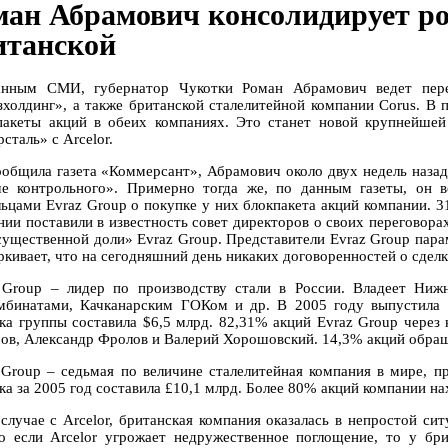
ман Абрамович консолидирует р
итанской
нным СМИ, губернатор Чукотки Роман Абрамович ведет пере
зхолдинг», а также британской сталелитейной компании Corus. В
пакеты акций в обеих компаниях. Это станет новой крупнейшей
сталь» с Arcelor.
ообщила газета «Коммерсант», Абрамович около двух недель назад 
е контрольного». Примерно тогда же, по данным газеты, он в
льцами Evraz Group о покупке у них блокпакета акций компании. 3
нии поставили в известность совет директоров о своих переговора
существенной доли» Evraz Group. Представители Evraz Group пара
ркивает, что на сегодняшний день никаких договоренностей о сделк
 Group – лидер по производству стали в России. Владеет Ниж
мбинатами, Качканарским ГОКом и др. В 2005 году выпустила п
ка группы составила $6,5 млрд. 82,31% акций Evraz Group через
ов, Александр Фролов и Валерий Хорошовский. 14,3% акций обращ
 Group – седьмая по величине сталелитейная компания в мире, пр
ка за 2005 год составила £10,1 млрд. Более 80% акций компании н
 случае с Arcelor, британская компания оказалась в непростой си
о если Arcelor угрожает недружественное поглощение, то у б