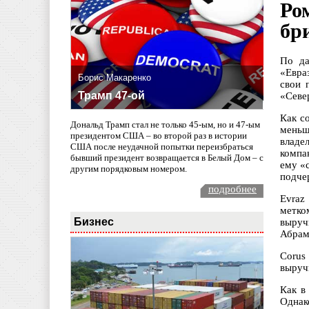
Ро
бр
По да
«Евра
Борис Макаренко
свои 
Трамп 47-ой
«Север
Как с
Дональд Трамп стал не только 45-ым, но и 47-ым
меньш
президентом США – во второй раз в истории
владе
США после неудачной попытки переизбраться
компа
бывший президент возвращается в Белый Дом – с
ему «
другим порядковым номером.
подче
подробнее
Evraz
метко
Бизнес
выруч
Абрам
Corus
выруч
Как в
Однак