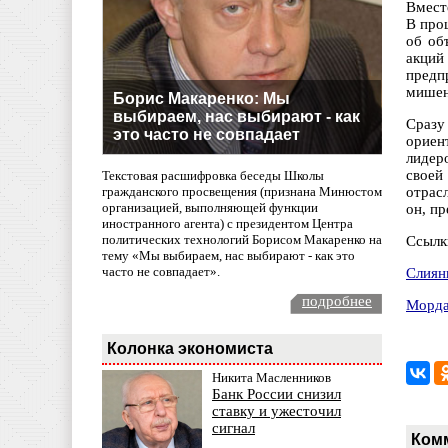
Вмест
В про
об об
акций
предп
мишен
Борис Макаренко: Мы
выбираем, нас выбирают - как
Сразу
это часто не совпадает
ориен
лидер
своей
Текстовая расшифровка беседы Школы
гражданского просвещения (признана Минюстом
отрас
организацией, выполняющей функции
он, пр
иностранного агента) с президентом Центра
политических технологий Борисом Макаренко на
Ссылк
тему «Мы выбираем, нас выбирают - как это
часто не совпадает».
Слиян
подробнее
Морда
Колонка экономиста
Никита Масленников
Банк России снизил
ставку и ужесточил
сигнал
Ком