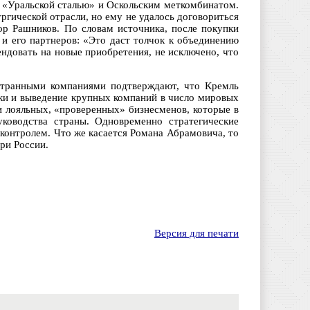
 «Уральской сталью» и Оскольским меткомбинатом.
гической отрасли, но ему не удалось договориться
р Рашников. По словам источника, после покупки
и его партнеров: «Это даст толчок к объединению
ндовать на новые приобретения, не исключено, что
странными компаниями подтверждают, что Кремль
ки и выведение крупных компаний в число мировых
и лояльных, «проверенных» бизнесменов, которые в
уководства страны. Одновременно стратегические
 контролем. Что же касается Романа Абрамовича, то
ри России.
Версия для печати