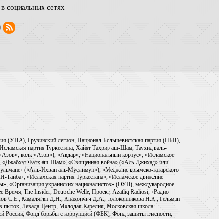
в социальных сетях
рмия (УПА), Грузинский легион, Национал-Большевистская партия (НБП),
Исламская партия Туркестана, Хайят Тахрир аш-Шам, Таухид валь-
 «Азов», полк «Азов»), «Айдар», «Национальный корпус», «Исламское
), «Джабхат Фатх аш-Шам», «Священная война» («Аль-Джихад» или
ульмане» («Аль-Ихван аль-Муслимун»), «Меджлис крымско-татарского
И-Тайба», «Исламская партия Туркестана», «Исламское движение
ры», «Организация украинских националистов» (ОУН), международное
емя, The Insider, Deutsche Welle, Проект, Azatliq Radiosi, «Радио
в С.Е., Камалягин Д.Н., Апахончич Д.А., Толоконникова Н.А., Гельман
тив пыток, Левада-Центр, Молодая Карелия, Московская школа
ей России, Фонд борьбы с коррупцией (ФБК), Фонд защиты гласности,