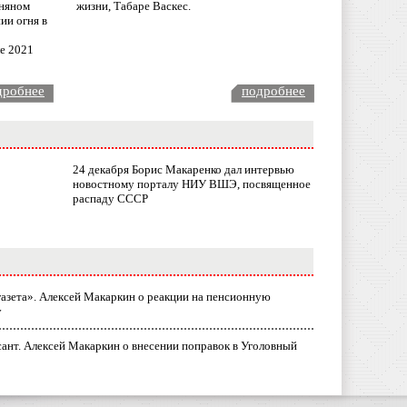
няном
жизни, Табаре Васкес.
ии огня в
ле 2021
дробнее
подробнее
24 декабря Борис Макаренко дал интервью
новостному порталу НИУ ВШЭ, посвященное
распаду СССР
газета». Алексей Макаркин о реакции на пенсионную
у
ант. Алексей Макаркин о внесении поправок в Уголовный