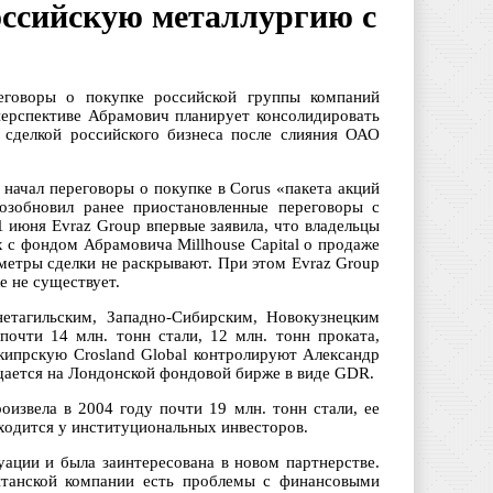
оссийскую металлургию с
говоры о покупке российской группы компаний
 перспективе Абрамович планирует консолидировать
 сделкой российского бизнеса после слияния ОАО
начал переговоры о покупке в Corus «пакета акций
озобновил ранее приостановленные переговоры с
1 июня Evraz Group впервые заявила, что владельцы
х с фондом Абрамовича Millhouse Capital о продаже
метры сделки не раскрывают. При этом Evraz Group
е не существует.
нетагильским, Западно-Сибирским, Новокузнецким
очти 14 млн. тонн стали, 12 млн. тонн проката,
 кипрскую Crosland Global контролируют Александр
ается на Лондонской фондовой бирже в виде GDR.
оизвела в 2004 году почти 19 млн. тонн стали, ее
аходится у институциональных инвесторов.
туации и была заинтересована в новом партнерстве.
ританской компании есть проблемы с финансовыми