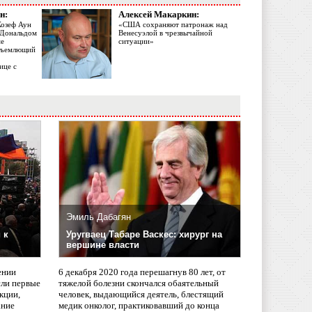
н:
Алексей Макаркин:
Жозеф Аун
«США сохраняют патронаж над
с Дональдом
Венесуэлой в чрезвычайной
ме
ситуации»
объемлющий
ице с
Эмиль Дабагян
 к
Уругваец Табаре Васкес: хирург на
вершине власти
ении
6 декабря 2020 года перешагнув 80 лет, от
сли первые
тяжелой болезни скончался обаятельный
кции,
человек, выдающийся деятель, блестящий
ание
медик онколог, практиковавший до конца