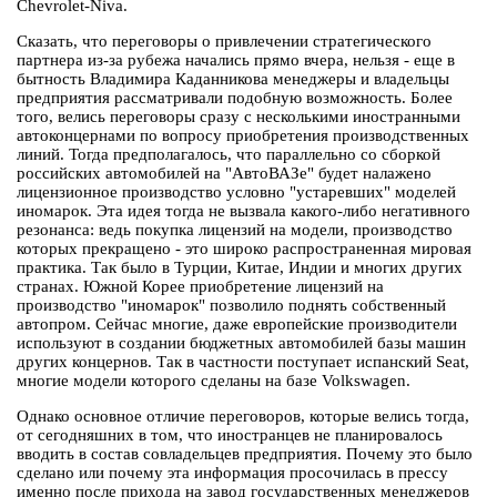
Chevrolet-Niva.
Сказать, что переговоры о привлечении стратегического
партнера из-за рубежа начались прямо вчера, нельзя - еще в
бытность Владимира Каданникова менеджеры и владельцы
предприятия рассматривали подобную возможность. Более
того, велись переговоры сразу с несколькими иностранными
автоконцернами по вопросу приобретения производственных
линий. Тогда предполагалось, что параллельно со сборкой
российских автомобилей на "АвтоВАЗе" будет налажено
лицензионное производство условно "устаревших" моделей
иномарок. Эта идея тогда не вызвала какого-либо негативного
резонанса: ведь покупка лицензий на модели, производство
которых прекращено - это широко распространенная мировая
практика. Так было в Турции, Китае, Индии и многих других
странах. Южной Корее приобретение лицензий на
производство "иномарок" позволило поднять собственный
автопром. Сейчас многие, даже европейские производители
используют в создании бюджетных автомобилей базы машин
других концернов. Так в частности поступает испанский Seat,
многие модели которого сделаны на базе Volkswagen.
Однако основное отличие переговоров, которые велись тогда,
от сегодняшних в том, что иностранцев не планировалось
вводить в состав совладельцев предприятия. Почему это было
сделано или почему эта информация просочилась в прессу
именно после прихода на завод государственных менеджеров