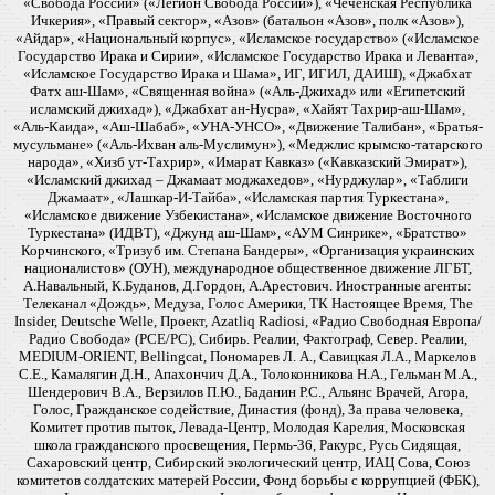
«Свобода России» («Легион Свобода России»), «Чеченская Республика
Ичкерия», «Правый сектор», «Азов» (батальон «Азов», полк «Азов»),
«Айдар», «Национальный корпус», «Исламское государство» («Исламское
Государство Ирака и Сирии», «Исламское Государство Ирака и Леванта»,
«Исламское Государство Ирака и Шама», ИГ, ИГИЛ, ДАИШ), «Джабхат
Фатх аш-Шам», «Священная война» («Аль-Джихад» или «Египетский
исламский джихад»), «Джабхат ан-Нусра», «Хайят Тахрир-аш-Шам»,
«Аль-Каида», «Аш-Шабаб», «УНА-УНСО», «Движение Талибан», «Братья-
мусульмане» («Аль-Ихван аль-Муслимун»), «Меджлис крымско-татарского
народа», «Хизб ут-Тахрир», «Имарат Кавказ» («Кавказский Эмират»),
«Исламский джихад – Джамаат моджахедов», «Нурджулар», «Таблиги
Джамаат», «Лашкар-И-Тайба», «Исламская партия Туркестана»,
«Исламское движение Узбекистана», «Исламское движение Восточного
Туркестана» (ИДВТ), «Джунд аш-Шам», «АУМ Синрике», «Братство»
Корчинского, «Тризуб им. Степана Бандеры», «Организация украинских
националистов» (ОУН), международное общественное движение ЛГБТ,
А.Навальный, К.Буданов, Д.Гордон, А.Арестович. Иностранные агенты:
Телеканал «Дождь», Медуза, Голос Америки, ТК Настоящее Время, The
Insider, Deutsche Welle, Проект, Azatliq Radiosi, «Радио Свободная Европа/
Радио Свобода» (PCE/PC), Сибирь. Реалии, Фактограф, Север. Реалии,
MEDIUM-ORIENT, Bellingcat, Пономарев Л. А., Савицкая Л.А., Маркелов
С.Е., Камалягин Д.Н., Апахончич Д.А., Толоконникова Н.А., Гельман М.А.,
Шендерович В.А., Верзилов П.Ю., Баданин Р.С., Альянс Врачей, Агора,
Голос, Гражданское содействие, Династия (фонд), За права человека,
Комитет против пыток, Левада-Центр, Молодая Карелия, Московская
школа гражданского просвещения, Пермь-36, Ракурс, Русь Сидящая,
Сахаровский центр, Сибирский экологический центр, ИАЦ Сова, Союз
комитетов солдатских матерей России, Фонд борьбы с коррупцией (ФБК),