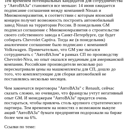
Тем временем потенциальных кандидатов для сотрудничества
у "АвтоВАЗа" становится все меньше: 14 июня ожидается
подписание соглашения между компанией Nissan и
Минэкономразвития, в соответствии с которым японский
концерн получит возможность построить автомобильный
завод Nissan на территории России. В понедельник GM
подписал соглашение с Минэкономразвития о строительстве
своего собственного завода в Санкт-Петербурге, где будет
собирать Chevrolet Captiva. Тогда же (в понедельник)
аналогичное соглашение было подписано с компанией
Volkswagen. Примечательно, что GM уже пытался
сотрудничать с "АвтоВАЗом" в рамках СП по производству
Chevrolet-Niva, но опыт оказался неудачным для американской
компании. Российские производители несколько раз
пересматривали цены на машкомплекты для СП, дошло до
того, что комплектующие для сборки автомобилей не
поставлялись несколько месяцев.
Чем закончатся переговоры "АвтоВАЗа" с Renault, сейчас
сказать сложно, но очевидно, что французы учтут негативный
опыт GM. И менеджерам "АвтоВАЗа" придется очень
постараться, чтобы привлечь столь крупного стратегического
партнера. Тем временем на новостях о возможном выкупе
акций "АвтоВАЗа" бумаги предприятия подорожали на бирже
более чем на 6%.
Ссылки по теме: