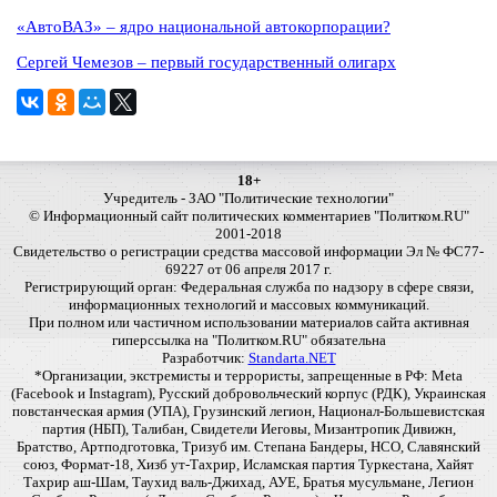
«АвтоВАЗ» – ядро национальной автокорпорации?
Сергей Чемезов – первый государственный олигарх
18+
Учредитель - ЗАО "Политические технологии"
© Информационный сайт политических комментариев "Политком.RU"
2001-2018
Свидетельство о регистрации средства массовой информации Эл № ФС77-
69227 от 06 апреля 2017 г.
Регистрирующий орган: Федеральная служба по надзору в сфере связи,
информационных технологий и массовых коммуникаций.
При полном или частичном использовании материалов сайта активная
гиперссылка на "Политком.RU" обязательна
Разработчик:
Standarta.NET
*Организации, экстремисты и террористы, запрещенные в РФ: Meta
(Facebook и Instagram), Русский добровольческий корпус (РДК), Украинская
повстанческая армия (УПА), Грузинский легион, Национал-Большевистская
партия (НБП), Талибан, Свидетели Иеговы, Мизантропик Дивижн,
Братство, Артподготовка, Тризуб им. Степана Бандеры, НСО, Славянский
союз, Формат-18, Хизб ут-Тахрир, Исламская партия Туркестана, Хайят
Тахрир аш-Шам, Таухид валь-Джихад, АУЕ, Братья мусульмане, Легион