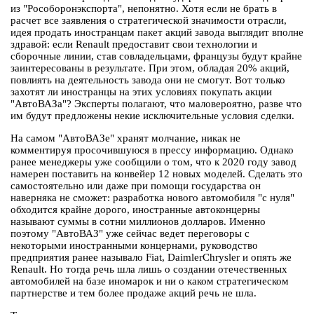
из "Рособоронэкспорта", непонятно. Хотя если не брать в
расчет все заявления о стратегической значимости отрасли,
идея продать иностранцам пакет акций завода выглядит вполне
здравой: если Renault предоставит свои технологии и
сборочные линии, став совладельцами, французы будут крайне
заинтересованы в результате. При этом, обладая 20% акций,
повлиять на деятельность завода они не смогут. Вот только
захотят ли иностранцы на этих условиях покупать акции
"АвтоВАЗа"? Эксперты полагают, что маловероятно, разве что
им будут предложены некие исключительные условия сделки.
На самом "АвтоВАЗе" хранят молчание, никак не
комментируя просочившуюся в прессу информацию. Однако
ранее менеджеры уже сообщили о том, что к 2020 году завод
намерен поставить на конвейер 12 новых моделей. Сделать это
самостоятельно или даже при помощи государства он
наверняка не сможет: разработка нового автомобиля "с нуля"
обходится крайне дорого, иностранные автоконцерны
называют суммы в сотни миллионов долларов. Именно
поэтому "АвтоВАЗ" уже сейчас ведет переговоры с
некоторыми иностранными концернами, руководство
предприятия ранее называло Fiat, DaimlerChrysler и опять же
Renault. Но тогда речь шла лишь о создании отечественных
автомобилей на базе иномарок и ни о каком стратегическом
партнерстве и тем более продаже акций речь не шла.