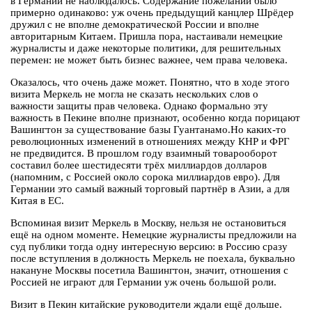
в Германии не наблюдалось. Содержание пожеланий было
примерно одинаково: уж очень предыдущий канцлер Шрёдер
дружил с не вполне демократической России и вполне
авторитарным Китаем. Пришла пора, настаивали немецкие
журналисты и даже некоторые политики, для решительных
перемен: не может быть бизнес важнее, чем права человека.
Оказалось, что очень даже может. Понятно, что в ходе этого
визита Меркель не могла не сказать нескольких слов о
важности защиты прав человека. Однако формально эту
важность в Пекине вполне признают, особенно когда порицают
Вашингтон за существование базы Гуантанамо.Но каких-то
революционных изменений в отношениях между КНР и ФРГ
не предвидится. В прошлом году взаимный товарооборот
составил более шестидесяти трёх миллиардов долларов
(напомним, с Россией около сорока миллиардов евро). Для
Германии это самый важный торговый партнёр в Азии, а для
Китая в ЕС.
Вспоминая визит Меркель в Москву, нельзя не остановиться
ещё на одном моменте. Немецкие журналисты предложили на
суд публики тогда одну интересную версию: в Россию сразу
после вступления в должность Меркель не поехала, буквально
накануне Москвы посетила Вашингтон, значит, отношения с
Россией не играют для Германии уж очень большой роли.
Визит в Пекин китайские руководители ждали ещё дольше.