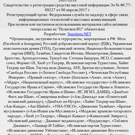
2001-2018
Свидетельство о регистрации средства массовой информации Эл № ФС77-
69227 от 06 апреля 2017 г.
Регистрирующий орган: Федеральная служба по надзору в сфере связи,
информационных технологий и массовых коммуникаций.
При полном или частичном использовании материалов сайта активная
гиперссылка на "Политком.RU" обязательна
Разработчик:
Standarta.NET
*Организации, экстремисты и террористы, запрещенные в РФ: Meta
(Facebook и Instagram), Русский добровольческий корпус (РДК), Украинская
повстанческая армия (УПА), Грузинский легион, Национал-Большевистская
партия (НБП), Талибан, Свидетели Иеговы, Мизантропик Дивижн,
Братство, Артподготовка, Тризуб им. Степана Бандеры, НСО, Славянский
союз, Формат-18, Хизб ут-Тахрир, Исламская партия Туркестана, Хайят
Тахрир аш-Шам, Таухид валь-Джихад, АУЕ, Братья мусульмане, Легион
«Свобода России» («Легион Свобода России»), «Чеченская Республика
Ичкерия», «Правый сектор», «Азов» (батальон «Азов», полк «Азов»),
«Айдар», «Национальный корпус», «Исламское государство» («Исламское
Государство Ирака и Сирии», «Исламское Государство Ирака и Леванта»,
«Исламское Государство Ирака и Шама», ИГ, ИГИЛ, ДАИШ), «Джабхат
Фатх аш-Шам», «Священная война» («Аль-Джихад» или «Египетский
исламский джихад»), «Джабхат ан-Нусра», «Хайят Тахрир-аш-Шам»,
«Аль-Каида», «Аш-Шабаб», «УНА-УНСО», «Движение Талибан», «Братья-
мусульмане» («Аль-Ихван аль-Муслимун»), «Меджлис крымско-татарского
народа», «Хизб ут-Тахрир», «Имарат Кавказ» («Кавказский Эмират»),
«Исламский джихад – Джамаат моджахедов», «Нурджулар», «Таблиги
Джамаат», «Лашкар-И-Тайба», «Исламская партия Туркестана»,
«Исламское движение Узбекистана», «Исламское движение Восточного