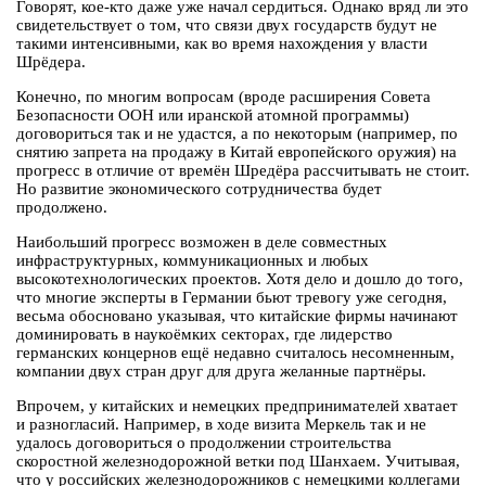
Говорят, кое-кто даже уже начал сердиться. Однако вряд ли это
свидетельствует о том, что связи двух государств будут не
такими интенсивными, как во время нахождения у власти
Шрёдера.
Конечно, по многим вопросам (вроде расширения Совета
Безопасности ООН или иранской атомной программы)
договориться так и не удастся, а по некоторым (например, по
снятию запрета на продажу в Китай европейского оружия) на
прогресс в отличие от времён Шредёра рассчитывать не стоит.
Но развитие экономического сотрудничества будет
продолжено.
Наибольший прогресс возможен в деле совместных
инфраструктурных, коммуникационных и любых
высокотехнологических проектов. Хотя дело и дошло до того,
что многие эксперты в Германии бьют тревогу уже сегодня,
весьма обосновано указывая, что китайские фирмы начинают
доминировать в наукоёмких секторах, где лидерство
германских концернов ещё недавно считалось несомненным,
компании двух стран друг для друга желанные партнёры.
Впрочем, у китайских и немецких предпринимателей хватает
и разногласий. Например, в ходе визита Меркель так и не
удалось договориться о продолжении строительства
скоростной железнодорожной ветки под Шанхаем. Учитывая,
что у российских железнодорожников с немецкими коллегами