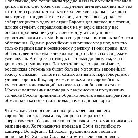
Собственно, это соглашение трудно назвать большой победой
дипломатии. Оно облегчает получение шенгенских виз для тех
категорий граждан, которым европейские страны и так шли
навстречу – ни для кого не секрет, что если вы журналист,
собирающийся в одну из стран Европы для написания статьи,
или же студент, отправляющийся на учебу, с визой у вас
особых проблем не будет. Совсем другая ситуация с
туристическими визами. Как раз туристы и остались за бортом
облегчения. Однако российские чиновники уверяют, что это
только первый шаг к безвизовому режиму. И они правы: для
обладателей дипломатических паспортов безвизовый режим
уже введен. А ведь это отнюдь не только дипломаты, это и
депутаты, и министры. Так что теперь, по крайней мере,
российская сторона не будет больше морочить европейцам
голову с визами – аппетиты самых активных переговорщиков
удовлетворены. Как, впрочем, и пожелания европейских
участников консультаций, многие годы добивавшихся от
Москвы подписания договора о реадмиссии и получивших
согласие России принимать обратно нелегальных мигрантов в
обмен на отказ от виз для обладателей диппаспортов.
Что же касается основного вопроса, беспокоившего
европейцев в ходе саммита, вопроса о гарантиях
энергетической безопасности, то он так и не получил никакого
разрешения. Хотя накануне приезда в Сочи австрийского
канцлера Вольфганга Шюсселя, руководителя внешней
политики ЕС Хавьера Соланы и других переговорщиков