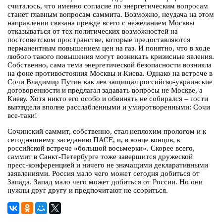
считалось, что именно согласие по энергетическим вопросам
станет главным вопросам саммита. Возможно, неудача на этом
направлении связана прежде всего с нежеланием Москвы
отказываться от тех политических возможностей на
постсоветском пространстве, которые предоставляются
перманентным повышением цен на газ. И понятно, что в ходе
любого такого повышения могут возникать кризисные явления.
Собственно, сама тема энергетической безопасности возникла
на фоне противостояния Москвы и Киева. Однако на встрече в
Сочи Владимир Путин как лев защищал российско-украинские
договоренности и предлагал задавать вопросы не Москве, а
Киеву. Хотя никто его особо и обвинять не собирался – гости
выглядели вполне расслабленными и умиротворенными: Сочи
все-таки!
Сочинский саммит, собственно, стал неплохим прологом и к
сегодняшнему заседанию ПАСЕ, и, в конце концов, к
российской встрече «большой восьмерки». Скорее всего,
саммит в Санкт-Петербурге тоже завершится дружеской
пресс-конференцией и ничего не значащими декларативными
заявлениями. Россия мало чего может сегодня добиться от
Запада. Запад мало чего может добиться от России. Но они
нужны друг другу и предпочитают не ссориться.