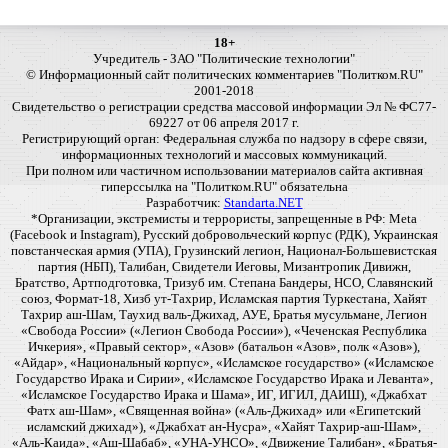
18+
Учредитель - ЗАО "Политические технологии"
© Информационный сайт политических комментариев "Политком.RU"
2001-2018
Свидетельство о регистрации средства массовой информации Эл № ФС77-
69227 от 06 апреля 2017 г.
Регистрирующий орган: Федеральная служба по надзору в сфере связи,
информационных технологий и массовых коммуникаций.
При полном или частичном использовании материалов сайта активная
гиперссылка на "Политком.RU" обязательна
Разработчик:
Standarta.NET
*Организации, экстремисты и террористы, запрещенные в РФ: Meta
(Facebook и Instagram), Русский добровольческий корпус (РДК), Украинская
повстанческая армия (УПА), Грузинский легион, Национал-Большевистская
партия (НБП), Талибан, Свидетели Иеговы, Мизантропик Дивижн,
Братство, Артподготовка, Тризуб им. Степана Бандеры, НСО, Славянский
союз, Формат-18, Хизб ут-Тахрир, Исламская партия Туркестана, Хайят
Тахрир аш-Шам, Таухид валь-Джихад, АУЕ, Братья мусульмане, Легион
«Свобода России» («Легион Свобода России»), «Чеченская Республика
Ичкерия», «Правый сектор», «Азов» (батальон «Азов», полк «Азов»),
«Айдар», «Национальный корпус», «Исламское государство» («Исламское
Государство Ирака и Сирии», «Исламское Государство Ирака и Леванта»,
«Исламское Государство Ирака и Шама», ИГ, ИГИЛ, ДАИШ), «Джабхат
Фатх аш-Шам», «Священная война» («Аль-Джихад» или «Египетский
исламский джихад»), «Джабхат ан-Нусра», «Хайят Тахрир-аш-Шам»,
«Аль-Каида», «Аш-Шабаб», «УНА-УНСО», «Движение Талибан», «Братья-