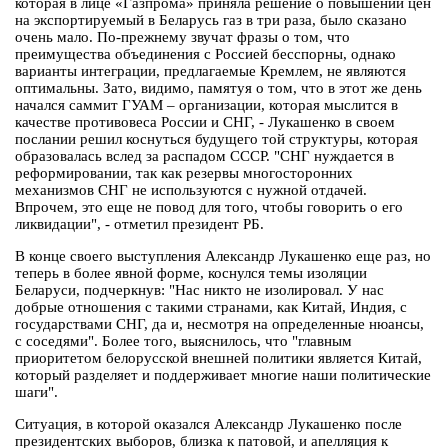
которая в лице «Газпрома» приняла решение о повышении цен
на экспортируемый в Беларусь газ в три раза, было сказано
очень мало. По-прежнему звучат фразы о том, что
преимущества объединения с Россией бесспорны, однако
варианты интеграции, предлагаемые Кремлем, не являются
оптимальны. Зато, видимо, памятуя о том, что в этот же день
начался саммит ГУАМ – организации, которая мыслится в
качестве противовеса России и СНГ, - Лукашенко в своем
послании решил коснуться будущего той структуры, которая
образовалась вслед за распадом СССР. "СНГ нуждается в
реформировании, так как резервы многосторонних
механизмов СНГ не используются с нужной отдачей.
Впрочем, это еще не повод для того, чтобы говорить о его
ликвидации", - отметил президент РБ.
В конце своего выступления Александр Лукашенко еще раз, но
теперь в более явной форме, коснулся темы изоляции
Беларуси, подчеркнув: "Нас никто не изолировал. У нас
добрые отношения с такими странами, как Китай, Индия, с
государствами СНГ, да и, несмотря на определенные нюансы,
с соседями". Более того, выяснилось, что "главным
приоритетом белорусской внешней политики является Китай,
который разделяет и поддерживает многие наши политические
шаги".
Ситуация, в которой оказался Александр Лукашенко после
президентских выборов, близка к патовой, и апелляция к