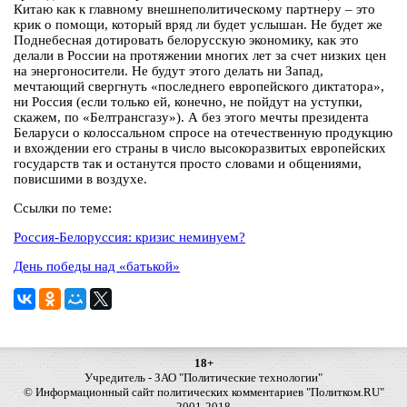
Китаю как к главному внешнеполитическому партнеру – это
крик о помощи, который вряд ли будет услышан. Не будет же
Поднебесная дотировать белорусскую экономику, как это
делали в России на протяжении многих лет за счет низких цен
на энергоносители. Не будут этого делать ни Запад,
мечтающий свергнуть «последнего европейского диктатора»,
ни Россия (если только ей, конечно, не пойдут на уступки,
скажем, по «Белтрансгазу»). А без этого мечты президента
Беларуси о колоссальном спросе на отечественную продукцию
и вхождении его страны в число высокоразвитых европейских
государств так и останутся просто словами и общениями,
повисшими в воздухе.
Ссылки по теме:
Россия-Белоруссия: кризис неминуем?
День победы над «батькой»
18+
Учредитель - ЗАО "Политические технологии"
© Информационный сайт политических комментариев "Политком.RU"
2001-2018