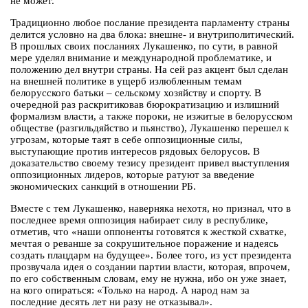
не может.
Традиционно любое послание президента парламенту страны
делится условно на два блока: внешне- и внутриполитический.
В прошлых своих посланиях Лукашенко, по сути, в равной
мере уделял внимание и международной проблематике, и
положению дел внутри страны. На сей раз акцент был сделан
на внешней политике в ущерб излюбленным темам
белорусского батьки – сельскому хозяйству и спорту. В
очередной раз раскритиковав бюрократизацию и излишний
формализм власти, а также пороки, не изжитые в белорусском
обществе (разгильдяйство и пьянство), Лукашенко перешел к
угрозам, которые таят в себе оппозиционные силы,
выступающие против интересов рядовых белорусов. В
доказательство своему тезису президент привел выступления
оппозиционных лидеров, которые ратуют за введение
экономических санкций в отношении РБ.
Вместе с тем Лукашенко, наверняка нехотя, но признал, что в
последнее время оппозиция набирает силу в республике,
отметив, что «наши оппоненты готовятся к жесткой схватке,
мечтая о реванше за сокрушительное поражение и надеясь
создать плацдарм на будущее». Более того, из уст президента
прозвучала идея о создании партии власти, которая, впрочем,
по его собственным словам, ему не нужна, ибо он уже знает,
на кого опираться: «Только на народ. А народ нам за
последние десять лет ни разу не отказывал».