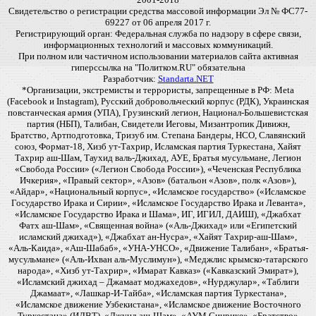
Свидетельство о регистрации средства массовой информации Эл № ФС77-
69227 от 06 апреля 2017 г.
Регистрирующий орган: Федеральная служба по надзору в сфере связи,
информационных технологий и массовых коммуникаций.
При полном или частичном использовании материалов сайта активная
гиперссылка на "Политком.RU" обязательна
Разработчик:
Standarta.NET
*Организации, экстремисты и террористы, запрещенные в РФ: Meta
(Facebook и Instagram), Русский добровольческий корпус (РДК), Украинская
повстанческая армия (УПА), Грузинский легион, Национал-Большевистская
партия (НБП), Талибан, Свидетели Иеговы, Мизантропик Дивижн,
Братство, Артподготовка, Тризуб им. Степана Бандеры, НСО, Славянский
союз, Формат-18, Хизб ут-Тахрир, Исламская партия Туркестана, Хайят
Тахрир аш-Шам, Таухид валь-Джихад, АУЕ, Братья мусульмане, Легион
«Свобода России» («Легион Свобода России»), «Чеченская Республика
Ичкерия», «Правый сектор», «Азов» (батальон «Азов», полк «Азов»),
«Айдар», «Национальный корпус», «Исламское государство» («Исламское
Государство Ирака и Сирии», «Исламское Государство Ирака и Леванта»,
«Исламское Государство Ирака и Шама», ИГ, ИГИЛ, ДАИШ), «Джабхат
Фатх аш-Шам», «Священная война» («Аль-Джихад» или «Египетский
исламский джихад»), «Джабхат ан-Нусра», «Хайят Тахрир-аш-Шам»,
«Аль-Каида», «Аш-Шабаб», «УНА-УНСО», «Движение Талибан», «Братья-
мусульмане» («Аль-Ихван аль-Муслимун»), «Меджлис крымско-татарского
народа», «Хизб ут-Тахрир», «Имарат Кавказ» («Кавказский Эмират»),
«Исламский джихад – Джамаат моджахедов», «Нурджулар», «Таблиги
Джамаат», «Лашкар-И-Тайба», «Исламская партия Туркестана»,
«Исламское движение Узбекистана», «Исламское движение Восточного
Туркестана» (ИДВТ), «Джунд аш-Шам», «АУМ Синрике», «Братство»