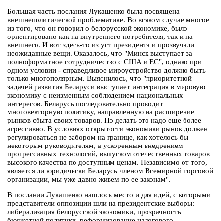
Большая часть послания Лукашенко была посвящена
внешнеполитической проблематике. Во всяком случае многое
из того, что он говорил о белорусской экономике, было
ориентировано как на внутреннего потребителя, так и на
внешнего. И вот здесь-то из уст президента и прозвучали
неожиданные вещи. Оказалось, что "Минск выступает за
полноформатное сотрудничество с США и ЕС", однако при
одном условии - справедливое мироустройство должно быть
только многополярным. Выяснилось, что "приоритетной
задачей развития Беларуси выступает интеграция в мировую
экономику с неизменным соблюдением национальных
интересов. Беларусь последовательно проводит
многовекторную политику, направленную на расширение
рынков сбыта своих товаров. Но делать это надо еще более
агрессивно. В условиях открытости экономики рынок должен
регулироваться не забором на границе, как хотелось бы
некоторым руководителям, а ускоренным внедрением
прогрессивных технологий, выпуском отечественных товаров
высокого качества по доступным ценам. Независимо от того,
является ли юридически Беларусь членом Всемирной торговой
организации, мы уже давно живем по ее законам".
В послании Лукашенко нашлось место и для идей, с которыми
представители оппозиции шли на президентские выборы:
либерализация белорусской экономики, прозрачность
бюджетной политики, реформирование налогового