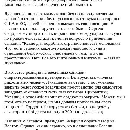
законодательства, обеспечение стабильности.
Лукашенко, долго отмалчивавшийся по поводу введения
санкций в отношении белорусского политикума со стороны
США и ЕС, на сей раз решил высказать свою позицию. В
частности, он дал поручение главе кабмина Сергею
Сидорскому подготовить обращения в международные суды
по правам человека для изучения вопроса о применении
санкций. "Какие для подобных ограничений есть основания?
Что, есть решения какого-то международного суда в
отношении белорусских чиновников о том, что они
преступники? Нет! Все это шито белыми нитками!" – заявил
Лукашенко.
В качестве реакции на введенные санкции,
охарактеризованные президентом Беларуси как «полная
дикость этих людей», Лукашенко выступил с поручением
закрыть белорусское воздушное пространство для самолетов
западных компаний: "Пусть летают через Прибалтику,
Украину, а основной маршрут следует перекрыть. Может, мы в
этом что-то потеряем, но мы должны показать им свою
гордость". Гордость белорусского батьки, по подсчету
авиаторов, обойдется народу в 200 тыс. долл. в год.
Закончив с Западом, президент Беларуси обратил взор на
Восток. Однако, как ни странно, но в отношении России,