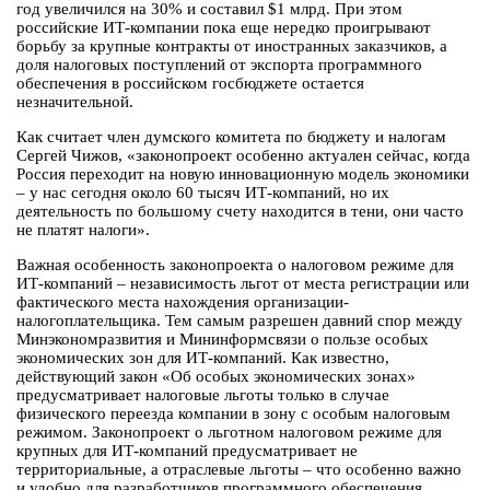
год увеличился на 30% и составил $1 млрд. При этом
российские ИТ-компании пока еще нередко проигрывают
борьбу за крупные контракты от иностранных заказчиков, а
доля налоговых поступлений от экспорта программного
обеспечения в российском госбюджете остается
незначительной.
Как считает член думского комитета по бюджету и налогам
Сергей Чижов, «законопроект особенно актуален сейчас, когда
Россия переходит на новую инновационную модель экономики
– у нас сегодня около 60 тысяч ИТ-компаний, но их
деятельность по большому счету находится в тени, они часто
не платят налоги».
Важная особенность законопроекта о налоговом режиме для
ИТ-компаний – независимость льгот от места регистрации или
фактического места нахождения организации-
налогоплательщика. Тем самым разрешен давний спор между
Минэкономразвития и Мининформсвязи о пользе особых
экономических зон для ИТ-компаний. Как известно,
действующий закон «Об особых экономических зонах»
предусматривает налоговые льготы только в случае
физического переезда компании в зону с особым налоговым
режимом. Законопроект о льготном налоговом режиме для
крупных для ИТ-компаний предусматривает не
территориальные, а отраслевые льготы – что особенно важно
и удобно для разработчиков программного обеспечения.