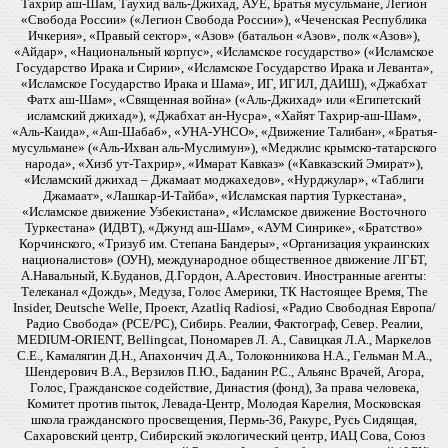
Тахрир аш-Шам, Таухид валь-Джихад, АУЕ, Братья мусульмане, Легион
«Свобода России» («Легион Свобода России»), «Чеченская Республика
Ичкерия», «Правый сектор», «Азов» (батальон «Азов», полк «Азов»),
«Айдар», «Национальный корпус», «Исламское государство» («Исламское
Государство Ирака и Сирии», «Исламское Государство Ирака и Леванта»,
«Исламское Государство Ирака и Шама», ИГ, ИГИЛ, ДАИШ), «Джабхат
Фатх аш-Шам», «Священная война» («Аль-Джихад» или «Египетский
исламский джихад»), «Джабхат ан-Нусра», «Хайят Тахрир-аш-Шам»,
«Аль-Каида», «Аш-Шабаб», «УНА-УНСО», «Движение Талибан», «Братья-
мусульмане» («Аль-Ихван аль-Муслимун»), «Меджлис крымско-татарского
народа», «Хизб ут-Тахрир», «Имарат Кавказ» («Кавказский Эмират»),
«Исламский джихад – Джамаат моджахедов», «Нурджулар», «Таблиги
Джамаат», «Лашкар-И-Тайба», «Исламская партия Туркестана»,
«Исламское движение Узбекистана», «Исламское движение Восточного
Туркестана» (ИДВТ), «Джунд аш-Шам», «АУМ Синрике», «Братство»
Корчинского, «Тризуб им. Степана Бандеры», «Организация украинских
националистов» (ОУН), международное общественное движение ЛГБТ,
А.Навальный, К.Буданов, Д.Гордон, А.Арестович. Иностранные агенты:
Телеканал «Дождь», Медуза, Голос Америки, ТК Настоящее Время, The
Insider, Deutsche Welle, Проект, Azatliq Radiosi, «Радио Свободная Европа/
Радио Свобода» (PCE/PC), Сибирь. Реалии, Фактограф, Север. Реалии,
MEDIUM-ORIENT, Bellingcat, Пономарев Л. А., Савицкая Л.А., Маркелов
С.Е., Камалягин Д.Н., Апахончич Д.А., Толоконникова Н.А., Гельман М.А.,
Шендерович В.А., Верзилов П.Ю., Баданин Р.С., Альянс Врачей, Агора,
Голос, Гражданское содействие, Династия (фонд), За права человека,
Комитет против пыток, Левада-Центр, Молодая Карелия, Московская
школа гражданского просвещения, Пермь-36, Ракурс, Русь Сидящая,
Сахаровский центр, Сибирский экологический центр, ИАЦ Сова, Союз