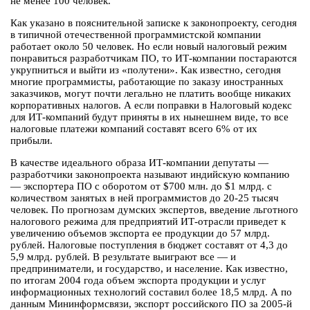
не менее 100 человек.
Как указано в пояснительной записке к законопроекту, сегодня
в типичной отечественной программистской компании
работает около 50 человек. Но если новый налоговый режим
понравиться разработчикам ПО, то ИТ-компании постараются
укрупниться и выйти из «полутени». Как известно, сегодня
многие программисты, работающие по заказу иностранных
заказчиков, могут почти легально не платить вообще никаких
корпоративных налогов. А если поправки в Налоговый кодекс
для ИТ-компаний будут приняты в их нынешнем виде, то все
налоговые платежи компаний составят всего 6% от их
прибыли.
В качестве идеального образа ИТ-компании депутаты —
разработчики законопроекта называют индийскую компанию
— экспортера ПО с оборотом от $700 млн. до $1 млрд. с
количеством занятых в ней программистов до 20-25 тысяч
человек. По прогнозам думских экспертов, введение льготного
налогового режима для предприятий ИТ-отрасли приведет к
увеличению объемов экспорта ее продукции до 57 млрд.
рублей. Налоговые поступления в бюджет составят от 4,3 до
5,9 млрд. рублей. В результате выиграют все — и
предприниматели, и государство, и население. Как известно,
по итогам 2004 года объем экспорта продукции и услуг
информационных технологий составил более 18,5 млрд. А по
данным Мининформсвязи, экспорт российского ПО за 2005-й