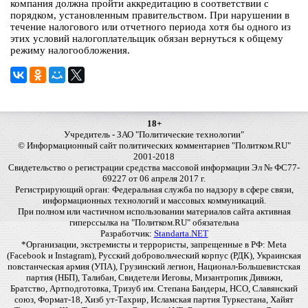
компания должна пройти аккредитацию в соответствии с
порядком, установленным правительством. При нарушении в
течение налогового или отчетного периода хотя бы одного из
этих условий налогоплательщик обязан вернуться к общему
режиму налогообложения.
18+
Учредитель - ЗАО "Политические технологии"
© Информационный сайт политических комментариев "Политком.RU"
2001-2018
Свидетельство о регистрации средства массовой информации Эл № ФС77-
69227 от 06 апреля 2017 г.
Регистрирующий орган: Федеральная служба по надзору в сфере связи,
информационных технологий и массовых коммуникаций.
При полном или частичном использовании материалов сайта активная
гиперссылка на "Политком.RU" обязательна
Разработчик:
Standarta.NET
*Организации, экстремисты и террористы, запрещенные в РФ: Meta
(Facebook и Instagram), Русский добровольческий корпус (РДК), Украинская
повстанческая армия (УПА), Грузинский легион, Национал-Большевистская
партия (НБП), Талибан, Свидетели Иеговы, Мизантропик Дивижн,
Братство, Артподготовка, Тризуб им. Степана Бандеры, НСО, Славянский
союз, Формат-18, Хизб ут-Тахрир, Исламская партия Туркестана, Хайят