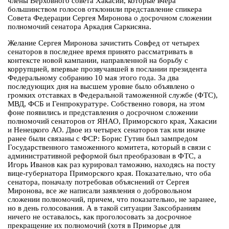
члены Верховного совета Хакасии, которые вчера
большинством голосов отклонили представление спикера
Совета Федерации Сергея Миронова о досрочном сложении
полномочий сенатора Аркадия Саркисяна.
Желание Сергея Миронова зачистить Совфед от четырех
сенаторов в последнее время принято рассматривать в
контексте новой кампании, направленной на борьбу с
коррупцией, впервые прозвучавшей в послании президента
Федеральному собранию 10 мая этого года. За два
последующих дня на высшем уровне было объявлено о
громких отставках в Федеральной таможенной службе (ФТС),
МВД, ФСБ и Генпрокуратуре. Собственно говоря, на этом
фоне появились и представления о досрочном сложении
полномочий сенаторов от ЯНАО, Приморского края, Хакасии
и Ненецкого АО. Двое из четырех сенаторов так или иначе
ранее были связаны с ФСР: Борис Гутин был зампредом
Государственного таможенного комитета, который в связи с
административной реформой был преобразован в ФТС, а
Игорь Иванов как раз курировал таможню, находясь на посту
вице-губернатора Приморского края. Показательно, что оба
сенатора, поначалу потребовав объяснений от Сергея
Миронова, все же написали заявления о добровольном
сложении полномочий, причем, что показательно, не заранее,
но в день голосования. А в такой ситуации Заксобраниям
ничего не оставалось, как проголосовать за досрочное
прекращение их полномочий (хотя в Приморье для