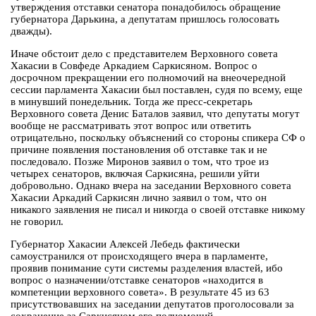
утверждения отставки сенатора понадобилось обращение
губернатора Дарькина, а депутатам пришлось голосовать
дважды).
Иначе обстоит дело с представителем Верховного совета
Хакасии в Совфеде Аркадием Саркисяном. Вопрос о
досрочном прекращении его полномочий на внеочередной
сессии парламента Хакасии был поставлен, судя по всему, еще
в минувший понедельник. Тогда же пресс-секретарь
Верховного совета Денис Баталов заявил, что депутаты могут
вообще не рассматривать этот вопрос или ответить
отрицательно, поскольку объяснений со стороны спикера СФ о
причине появления постановления об отставке так и не
последовало. Позже Миронов заявил о том, что трое из
четырех сенаторов, включая Саркисяна, решили уйти
добровольно. Однако вчера на заседании Верховного совета
Хакасии Аркадий Саркисян лично заявил о том, что он
никакого заявления не писал и никогда о своей отставке никому
не говорил.
Губернатор Хакасии Алексей Лебедь фактически
самоустранился от происходящего вчера в парламенте,
проявив понимание сути системы разделения властей, ибо
вопрос о назначении/отставке сенаторов «находится в
компетенции верховного совета». В результате 45 из 63
присутствовавших на заседании депутатов проголосовали за