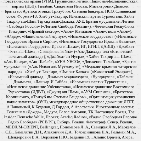
повстанческая армия (УПА), Грузинский легион, Национал-Большевистская
партия (НБП), Талибан, Свидетели Иеговы, Мизантропик Дивижн,
Братство, Артподготовка, Тризуб им. Степана Бандеры, НСО, Славянский
союз, Формат-18, Хизб ут-Тахрир, Исламская партия Туркестана, Хайят
Тахрир аш-Шам, Таухид валь-Джихад, АУЕ, Братья мусульмане, Легион
«Свобода России» («Легион Свобода России»), «Чеченская Республика
Ичкерия», «Правый сектор», «Азов» (батальон «Азов», полк «Азов»),
«Айдар», «Национальный корпус», «Исламское государство» («Исламское
Государство Ирака и Сирии», «Исламское Государство Ирака и Леванта»,
«Исламское Государство Ирака и Шама», ИГ, ИГИЛ, ДАИШ), «Джабхат
Фатх аш-Шам», «Священная война» («Аль-Джихад» или «Египетский
исламский джихад»), «Джабхат ан-Нусра», «Хайят Тахрир-аш-Шам»,
«Аль-Каида», «Аш-Шабаб», «УНА-УНСО», «Движение Талибан», «Братья-
мусульмане» («Аль-Ихван аль-Муслимун»), «Меджлис крымско-татарского
народа», «Хизб ут-Тахрир», «Имарат Кавказ» («Кавказский Эмират»),
«Исламский джихад – Джамаат моджахедов», «Нурджулар», «Таблиги
Джамаат», «Лашкар-И-Тайба», «Исламская партия Туркестана»,
«Исламское движение Узбекистана», «Исламское движение Восточного
Туркестана» (ИДВТ), «Джунд аш-Шам», «АУМ Синрике», «Братство»
Корчинского, «Тризуб им. Степана Бандеры», «Организация украинских
националистов» (ОУН), международное общественное движение ЛГБТ,
А.Навальный, К.Буданов, Д.Гордон, А.Арестович. Иностранные агенты:
Телеканал «Дождь», Медуза, Голос Америки, ТК Настоящее Время, The
Insider, Deutsche Welle, Проект, Azatliq Radiosi, «Радио Свободная Европа/
Радио Свобода» (PCE/PC), Сибирь. Реалии, Фактограф, Север. Реалии,
MEDIUM-ORIENT, Bellingcat, Пономарев Л. А., Савицкая Л.А., Маркелов
С.Е., Камалягин Д.Н., Апахончич Д.А., Толоконникова Н.А., Гельман М.А.,
Шендерович В.А., Верзилов П.Ю., Баданин Р.С., Альянс Врачей, Агора,