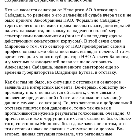
сохранение за Саркисяном его полномочий.
Что же касается сенатора от Ненецкого АО Александра
Сабадаша, то решение о его дальнейшей судьбе вчера так и не
было принято Заксобранием НАО. Формально Сабадашу
терять нечего: он не имеет права посещать заседания верхней
палаты парламента, поскольку не наделен в полной мере
сенаторскими полномочиями (они не были подтверждены
действующим сенаторским корпусом). В этой связи слова
Миронова о том, что сенатор от НАО пренебрегает своими
профессиональными обязанностями, выглядят нелепо. В то же
время теперь и у нового губернатора НАО Алексея Баринова,
и у местных законодателей появился шанс отправить
Александрна Сабадаша, назначенного сенатором еще во
времена губернаторства Владимира Бутова, в отставку.
Как бы там ни было, но ситуация с отставками сенаторов
выявила два интересных момента. Во-первых, обществу по-
прежнему никто не пытается объяснить, с чем связано
появление представлений об отставке должностных лиц (в
данном случае – сенаторов). То, что заявления о добровольной
отставке пишутся под давлением, точно так же как и
проталкиваются нужные результаты голосования, очевидно. О
причастности же к коррупции этих лиц сказано не было. Более
того, со стороны Миронова было даже заявление о том, что
эти отставки никак не связаны с «таможенным делом». Во-
вторых, данная ситуация показала, что региональные