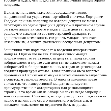
Россия» и ЛДПР, чьи представители выступили инициаторами
поправок.
Принятие поправок является продолжением линии,
направленной на укрепление партийной системы. Еще ранее
Госдума приняла поправку, по которой депутат не может
переходить из одной фракции в другую – в противном случае
он также лишается своего мандата. Если депутат все же
решил, что выходит из соответствующей фракции, то
единственная возможность сохранить мандат – это стать
независимым, а значит, фактически бесправным депутатом.
Защитники этих норм говорят о введении императивного
мандата. Однако это не так. Императивный мандат
подразумевает ответственность депутата перед своими
избирателями: в случае если депутат не выполняет наказы
избирателей либо проводит линию, которая их разочаровала,
вводятся процедуры отзыва. Такая практика была впервые
применена в Парижской коммуне и затем оказалась закреплена
в советском законодательстве. В конституционном праве
считается, что императивный мандат используется
преимущественно в авторитарных или развивающихся
странах, в то время как на Западе он почти везде запрещен
конституционно. Считается, что депутат должен представлять
нацию в целом, а не своего конкретного избирателя, и
никакими «наказами» он ограничен быть не должен.