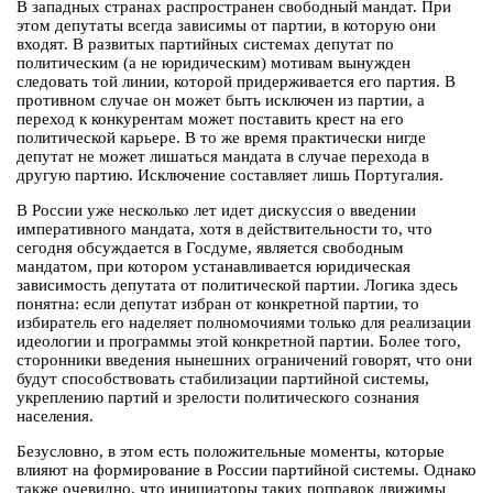
В западных странах распространен свободный мандат. При
этом депутаты всегда зависимы от партии, в которую они
входят. В развитых партийных системах депутат по
политическим (а не юридическим) мотивам вынужден
следовать той линии, которой придерживается его партия. В
противном случае он может быть исключен из партии, а
переход к конкурентам может поставить крест на его
политической карьере. В то же время практически нигде
депутат не может лишаться мандата в случае перехода в
другую партию. Исключение составляет лишь Португалия.
В России уже несколько лет идет дискуссия о введении
императивного мандата, хотя в действительности то, что
сегодня обсуждается в Госдуме, является свободным
мандатом, при котором устанавливается юридическая
зависимость депутата от политической партии. Логика здесь
понятна: если депутат избран от конкретной партии, то
избиратель его наделяет полномочиями только для реализации
идеологии и программы этой конкретной партии. Более того,
сторонники введения нынешних ограничений говорят, что они
будут способствовать стабилизации партийной системы,
укреплению партий и зрелости политического сознания
населения.
Безусловно, в этом есть положительные моменты, которые
влияют на формирование в России партийной системы. Однако
также очевидно, что инициаторы таких поправок движимы