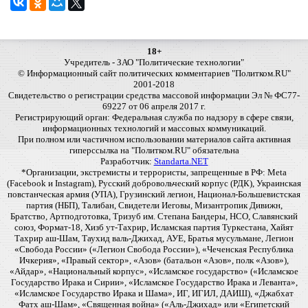
18+
Учредитель - ЗАО "Политические технологии"
© Информационный сайт политических комментариев "Политком.RU"
2001-2018
Свидетельство о регистрации средства массовой информации Эл № ФС77-
69227 от 06 апреля 2017 г.
Регистрирующий орган: Федеральная служба по надзору в сфере связи,
информационных технологий и массовых коммуникаций.
При полном или частичном использовании материалов сайта активная
гиперссылка на "Политком.RU" обязательна
Разработчик:
Standarta.NET
*Организации, экстремисты и террористы, запрещенные в РФ: Meta
(Facebook и Instagram), Русский добровольческий корпус (РДК), Украинская
повстанческая армия (УПА), Грузинский легион, Национал-Большевистская
партия (НБП), Талибан, Свидетели Иеговы, Мизантропик Дивижн,
Братство, Артподготовка, Тризуб им. Степана Бандеры, НСО, Славянский
союз, Формат-18, Хизб ут-Тахрир, Исламская партия Туркестана, Хайят
Тахрир аш-Шам, Таухид валь-Джихад, АУЕ, Братья мусульмане, Легион
«Свобода России» («Легион Свобода России»), «Чеченская Республика
Ичкерия», «Правый сектор», «Азов» (батальон «Азов», полк «Азов»),
«Айдар», «Национальный корпус», «Исламское государство» («Исламское
Государство Ирака и Сирии», «Исламское Государство Ирака и Леванта»,
«Исламское Государство Ирака и Шама», ИГ, ИГИЛ, ДАИШ), «Джабхат
Фатх аш-Шам», «Священная война» («Аль-Джихад» или «Египетский