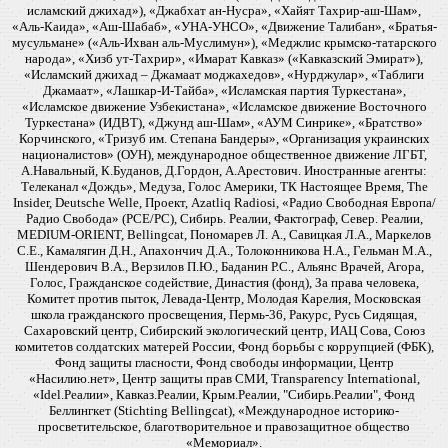
исламский джихад»), «Джабхат ан-Нусра», «Хайят Тахрир-аш-Шам»,
«Аль-Каида», «Аш-Шабаб», «УНА-УНСО», «Движение Талибан», «Братья-
мусульмане» («Аль-Ихван аль-Муслимун»), «Меджлис крымско-татарского
народа», «Хизб ут-Тахрир», «Имарат Кавказ» («Кавказский Эмират»),
«Исламский джихад – Джамаат моджахедов», «Нурджулар», «Таблиги
Джамаат», «Лашкар-И-Тайба», «Исламская партия Туркестана»,
«Исламское движение Узбекистана», «Исламское движение Восточного
Туркестана» (ИДВТ), «Джунд аш-Шам», «АУМ Синрике», «Братство»
Корчинского, «Тризуб им. Степана Бандеры», «Организация украинских
националистов» (ОУН), международное общественное движение ЛГБТ,
А.Навальный, К.Буданов, Д.Гордон, А.Арестович. Иностранные агенты:
Телеканал «Дождь», Медуза, Голос Америки, ТК Настоящее Время, The
Insider, Deutsche Welle, Проект, Azatliq Radiosi, «Радио Свободная Европа/
Радио Свобода» (PCE/PC), Сибирь. Реалии, Фактограф, Север. Реалии,
MEDIUM-ORIENT, Bellingcat, Пономарев Л. А., Савицкая Л.А., Маркелов
С.Е., Камалягин Д.Н., Апахончич Д.А., Толоконникова Н.А., Гельман М.А.,
Шендерович В.А., Верзилов П.Ю., Баданин Р.С., Альянс Врачей, Агора,
Голос, Гражданское содействие, Династия (фонд), За права человека,
Комитет против пыток, Левада-Центр, Молодая Карелия, Московская
школа гражданского просвещения, Пермь-36, Ракурс, Русь Сидящая,
Сахаровский центр, Сибирский экологический центр, ИАЦ Сова, Союз
комитетов солдатских матерей России, Фонд борьбы с коррупцией (ФБК),
Фонд защиты гласности, Фонд свободы информации, Центр
«Насилию.нет», Центр защиты прав СМИ, Transparency International,
«Idel.Реалии», Кавказ.Реалии, Крым.Реалии, "Сибирь.Реалии", Фонд
Беллингкет (Stichting Bellingcat), «Международное историко-
просветительское, благотворительное и правозащитное общество
«Мемориал».