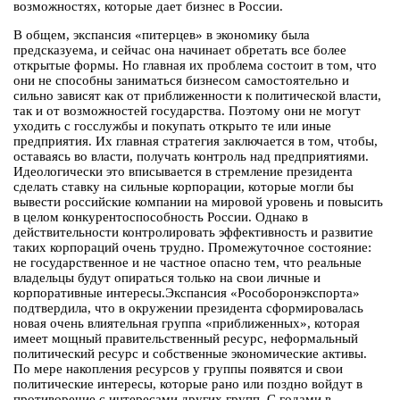
возможностях, которые дает бизнес в России.
В общем, экспансия «питерцев» в экономику была
предсказуема, и сейчас она начинает обретать все более
открытые формы. Но главная их проблема состоит в том, что
они не способны заниматься бизнесом самостоятельно и
сильно зависят как от приближенности к политической власти,
так и от возможностей государства. Поэтому они не могут
уходить с госслужбы и покупать открыто те или иные
предприятия. Их главная стратегия заключается в том, чтобы,
оставаясь во власти, получать контроль над предприятиями.
Идеологически это вписывается в стремление президента
сделать ставку на сильные корпорации, которые могли бы
вывести российские компании на мировой уровень и повысить
в целом конкурентоспособность России. Однако в
действительности контролировать эффективность и развитие
таких корпораций очень трудно. Промежуточное состояние:
не государственное и не частное опасно тем, что реальные
владельцы будут опираться только на свои личные и
корпоративные интересы.Экспансия «Рособоронэкспорта»
подтвердила, что в окружении президента сформировалась
новая очень влиятельная группа «приближенных», которая
имеет мощный правительственный ресурс, неформальный
политический ресурс и собственные экономические активы.
По мере накопления ресурсов у группы появятся и свои
политические интересы, которые рано или поздно войдут в
противоречие с интересами других групп. С годами в