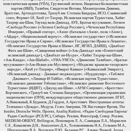
повстанческая армия (УПА), Грузинский легион, Национал-Большевистская
партия (НБП), Талибан, Свидетели Иеговы, Мизантропик Дивижн,
Братство, Артподготовка, Тризуб им. Степана Бандеры, НСО, Славянский
союз, Формат-18, Хизб ут-Тахрир, Исламская партия Туркестана, Хайят
Тахрир аш-Шам, Таухид валь-Джихад, АУЕ, Братья мусульмане, Легион
«Свобода России» («Легион Свобода России»), «Чеченская Республика
Ичкерия», «Правый сектор», «Азов» (батальон «Азов», полк «Азов»),
«Айдар», «Национальный корпус», «Исламское государство» («Исламское
Государство Ирака и Сирии», «Исламское Государство Ирака и Леванта»,
«Исламское Государство Ирака и Шама», ИГ, ИГИЛ, ДАИШ), «Джабхат
Фатх аш-Шам», «Священная война» («Аль-Джихад» или «Египетский
исламский джихад»), «Джабхат ан-Нусра», «Хайят Тахрир-аш-Шам»,
«Аль-Каида», «Аш-Шабаб», «УНА-УНСО», «Движение Талибан», «Братья-
мусульмане» («Аль-Ихван аль-Муслимун»), «Меджлис крымско-татарского
народа», «Хизб ут-Тахрир», «Имарат Кавказ» («Кавказский Эмират»),
«Исламский джихад – Джамаат моджахедов», «Нурджулар», «Таблиги
Джамаат», «Лашкар-И-Тайба», «Исламская партия Туркестана»,
«Исламское движение Узбекистана», «Исламское движение Восточного
Туркестана» (ИДВТ), «Джунд аш-Шам», «АУМ Синрике», «Братство»
Корчинского, «Тризуб им. Степана Бандеры», «Организация украинских
националистов» (ОУН), международное общественное движение ЛГБТ,
А.Навальный, К.Буданов, Д.Гордон, А.Арестович. Иностранные агенты:
Телеканал «Дождь», Медуза, Голос Америки, ТК Настоящее Время, The
Insider, Deutsche Welle, Проект, Azatliq Radiosi, «Радио Свободная Европа/
Радио Свобода» (PCE/PC), Сибирь. Реалии, Фактограф, Север. Реалии,
MEDIUM-ORIENT, Bellingcat, Пономарев Л. А., Савицкая Л.А., Маркелов
С.Е., Камалягин Д.Н., Апахончич Д.А., Толоконникова Н.А., Гельман М.А.,
Шендерович В.А., Верзилов П.Ю., Баданин Р.С., Альянс Врачей, Агора,