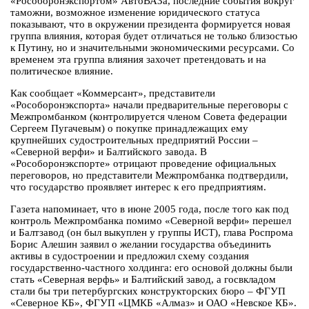
«Рособоронэкспортом» АвтоВАЗа, последние события вокруг
таможни, возможное изменение юридического статуса
показывают, что в окружении президента формируется новая
группа влияния, которая будет отличаться не только близостью
к Путину, но и значительными экономическими ресурсами. Со
временем эта группа влияния захочет претендовать и на
политическое влияние.
Как сообщает «Коммерсант», представители
«Рособоронэкспорта» начали предварительные переговоры c
Межпромбанком (контролируется членом Совета федерации
Сергеем Пугачевым) о покупке принадлежащих ему
крупнейших судостроительных предприятий России –
«Северной верфи» и Балтийского завода. В
«Рособоронэкспорте» отрицают проведение официальных
переговоров, но представители Межпромбанка подтвердили,
что государство проявляет интерес к его предприятиям.
Газета напоминает, что в июне 2005 года, после того как под
контроль Межпромбанка помимо «Северной верфи» перешел
и Балтзавод (он был выкуплен у группы ИСТ), глава Роспрома
Борис Алешин заявил о желании государства объединить
активы в судостроении и предложил схему создания
государственно-частного холдинга: его основой должны были
стать «Северная верфь» и Балтийский завод, а госвкладом
стали бы три петербургских конструкторских бюро – ФГУП
«Северное КБ», ФГУП «ЦМКБ «Алмаз» и ОАО «Невское КБ».