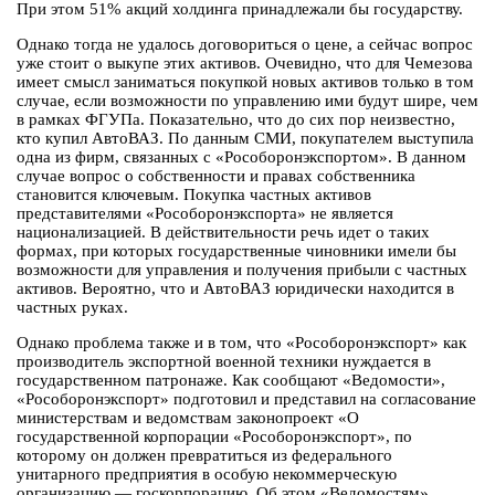
При этом 51% акций холдинга принадлежали бы государству.
Однако тогда не удалось договориться о цене, а сейчас вопрос
уже стоит о выкупе этих активов. Очевидно, что для Чемезова
имеет смысл заниматься покупкой новых активов только в том
случае, если возможности по управлению ими будут шире, чем
в рамках ФГУПа. Показательно, что до сих пор неизвестно,
кто купил АвтоВАЗ. По данным СМИ, покупателем выступила
одна из фирм, связанных с «Рособоронэкспортом». В данном
случае вопрос о собственности и правах собственника
становится ключевым. Покупка частных активов
представителями «Рособоронэкспорта» не является
национализацией. В действительности речь идет о таких
формах, при которых государственные чиновники имели бы
возможности для управления и получения прибыли с частных
активов. Вероятно, что и АвтоВАЗ юридически находится в
частных руках.
Однако проблема также и в том, что «Рособоронэкспорт» как
производитель экспортной военной техники нуждается в
государственном патронаже. Как сообщают «Ведомости»,
«Рособоронэкспорт» подготовил и представил на согласование
министерствам и ведомствам законопроект «О
государственной корпорации «Рособоронэкспорт», по
которому он должен превратиться из федерального
унитарного предприятия в особую некоммерческую
организацию — госкорпорацию. Об этом «Ведомостям»