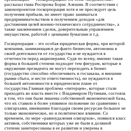
рассказал глава Роспрома Борис Алешин. В соответствии с
законопроектом госкорпорация хотя и не преследует цель
получения прибыли, но имеет право заниматься
предпринимательством и получением доходов «для
достижения целей военно-технического сотрудничества», а
также заключением сделок, доверительным управлением
имуществом, работой с ценными бумагами и т.д.
Госкорпорация – это особая юридическая форма, при которой
компания, занимающаяся де-факто бизнесом, автономна в
своей деятельности от государства и не нуждается в
отчетности перед акционерами. Судя по всему, именно такая
форма в большей степени подходит тем фигурам, которые в
окружении президента не могут переходить в бизнес
(государство способно обеспечивать и госзаказы, и внешние
рынки сбыта, и нести ответственность), но нуждаются в
большей автономности в юридическом плане от
государства.Главная проблема «питерцев», которые стали
приходить во власть вместе с Владимиром Путиным, состояла
в том, что они были лишены собственной экономической базы,
что их ставило в более уязвимое положение по сравнению с
олигархами, имевшими благодаря своим ресурсам большое не
только экономическое, но и политическое влияние. Со
временем, по мере «равноудаления олигархов», появился класс
активов, собственники которых уже не были в должной
степени заинтересованы в ее развитии и уверены в