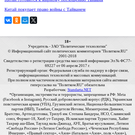
Китай покупает право войны с Тайванем
18+
Учредитель - ЗАО "Политические технологии"
© Информационный сайт политических комментариев "Политком.RU"
2001-2018
Свидетельство о регистрации средства массовой информации Эл № ФС77-
69227 от 06 апреля 2017 г.
Регистрирующий орган: Федеральная служба по надзору в сфере связи,
информационных технологий и массовых коммуникаций.
При полном или частичном использовании материалов сайта активная
гиперссылка на "Политком.RU" обязательна
Разработчик:
Standarta.NET
*Организации, экстремисты и террористы, запрещенные в РФ: Meta
(Facebook и Instagram), Русский добровольческий корпус (РДК), Украинская
повстанческая армия (УПА), Грузинский легион, Национал-Большевистская
партия (НБП), Талибан, Свидетели Иеговы, Мизантропик Дивижн,
Братство, Артподготовка, Тризуб им. Степана Бандеры, НСО, Славянский
союз, Формат-18, Хизб ут-Тахрир, Исламская партия Туркестана, Хайят
Тахрир аш-Шам, Таухид валь-Джихад, АУЕ, Братья мусульмане, Легион
«Свобода России» («Легион Свобода России»), «Чеченская Республика
Ичкерия», «Правый сектор», «Азов» (батальон «Азов», полк «Азов»),