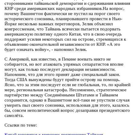
сторонниками тайваньской демократии и сдерживания влияния
КНР среди американских народных избранников.На вопрос,
почему Вашингтон фактически не пустил на порог своего
исторического союзника, планировавшего провести в Нью-
Йорке несколько важных переговоров, Зелик объяснил
конгрессменам, что Тайвань всячески пытается подорвать
американскую политику одного Китая, что в свою очередь
поддержит усилия некоторых сил на острове, стремящихся к
объявлению окончательной независимости от КНР. «А это
будет означать войну», - напомнил Зелик.
С Америкой, как известно, в Пекине воевать никто не
собирается, но вот атаковать упрямых сепаратистов вполне
могут, как только последует декларация независимости.
Напомним, что для этого принят даже специальный закон.
Тогда США вынуждены будут прийти острову на помощь.
Ясно, что за этим последует если не глобальная, то, по крайней
мере, региональная катастрофа. Несомненно, стратегическое
партнёрство между Соединёнными Штатами и Тайванем
сохранится, однако в Вашингтоне всё-таки не упустили случая
умерить пыл своего союзника, использовав для этого, казалось
бы, совсем неполитический вопрос дозаправки президентского
самолёта.
Ссылки по теме:
Китай готовится к мирному поглощению Тайваня