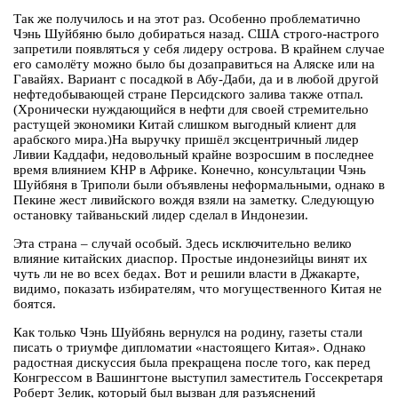
Так же получилось и на этот раз. Особенно проблематично
Чэнь Шуйбяню было добираться назад. США строго-настрого
запретили появляться у себя лидеру острова. В крайнем случае
его самолёту можно было бы дозаправиться на Аляске или на
Гавайях. Вариант с посадкой в Абу-Даби, да и в любой другой
нефтедобывающей стране Персидского залива также отпал.
(Хронически нуждающийся в нефти для своей стремительно
растущей экономики Китай слишком выгодный клиент для
арабского мира.)На выручку пришёл эксцентричный лидер
Ливии Каддафи, недовольный крайне возросшим в последнее
время влиянием КНР в Африке. Конечно, консультации Чэнь
Шуйбяня в Триполи были объявлены неформальными, однако в
Пекине жест ливийского вождя взяли на заметку. Следующую
остановку тайваньский лидер сделал в Индонезии.
Эта страна – случай особый. Здесь исключительно велико
влияние китайских диаспор. Простые индонезийцы винят их
чуть ли не во всех бедах. Вот и решили власти в Джакарте,
видимо, показать избирателям, что могущественного Китая не
боятся.
Как только Чэнь Шуйбянь вернулся на родину, газеты стали
писать о триумфе дипломатии «настоящего Китая». Однако
радостная дискуссия была прекращена после того, как перед
Конгрессом в Вашингтоне выступил заместитель Госсекретаря
Роберт Зелик, который был вызван для разъяснений