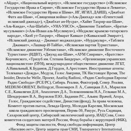
«Айдар», «Национальный корпус», «Исламское государство» («Исламское
Государство Ирака и Сирии», «Исламское Государство Ирака и Леванта»,
«Исламское Государство Ирака и Шама», ИГ, ИГИЛ, ДАИШ), «Джабхат
Фатх аш-Шам», «Священная война» («Аль-Джихад» или «Египетский
исламский джихад»), «Джабхат ан-Нусра», «Хайят Тахрир-аш-Шам»,
«Аль-Каида», «Аш-Шабаб», «УНА-УНСО», «Движение Талибан», «Братья-
мусульмане» («Аль-Ихван аль-Муслимун»), «Меджлис крымско-татарского
народа», «Хизб ут-Тахрир», «Имарат Кавказ» («Кавказский Эмират»),
«Исламский джихад – Джамаат моджахедов», «Нурджулар», «Таблиги
Джамаат», «Лашкар-И-Тайба», «Исламская партия Туркестана»,
«Исламское движение Узбекистана», «Исламское движение Восточного
Туркестана» (ИДВТ), «Джунд аш-Шам», «АУМ Синрике», «Братство»
Корчинского, «Тризуб им. Степана Бандеры», «Организация украинских
националистов» (ОУН), международное общественное движение ЛГБТ,
А.Навальный, К.Буданов, Д.Гордон, А.Арестович. Иностранные агенты:
Телеканал «Дождь», Медуза, Голос Америки, ТК Настоящее Время, The
Insider, Deutsche Welle, Проект, Azatliq Radiosi, «Радио Свободная Европа/
Радио Свобода» (PCE/PC), Сибирь. Реалии, Фактограф, Север. Реалии,
MEDIUM-ORIENT, Bellingcat, Пономарев Л. А., Савицкая Л.А., Маркелов
С.Е., Камалягин Д.Н., Апахончич Д.А., Толоконникова Н.А., Гельман М.А.,
Шендерович В.А., Верзилов П.Ю., Баданин Р.С., Альянс Врачей, Агора,
Голос, Гражданское содействие, Династия (фонд), За права человека,
Комитет против пыток, Левада-Центр, Молодая Карелия, Московская
школа гражданского просвещения, Пермь-36, Ракурс, Русь Сидящая,
Сахаровский центр, Сибирский экологический центр, ИАЦ Сова, Союз
комитетов солдатских матерей России, Фонд борьбы с коррупцией (ФБК),
Фонд защиты гласности, Фонд свободы информации, Центр
«Насилию.нет», Центр защиты прав СМИ, Transparency International,