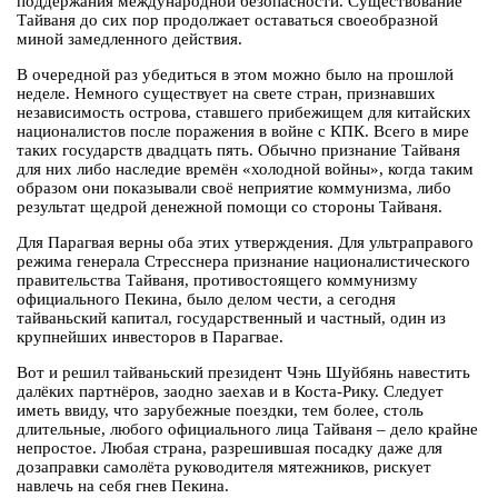
поддержания международной безопасности. Существование
Тайваня до сих пор продолжает оставаться своеобразной
миной замедленного действия.
В очередной раз убедиться в этом можно было на прошлой
неделе. Немного существует на свете стран, признавших
независимость острова, ставшего прибежищем для китайских
националистов после поражения в войне с КПК. Всего в мире
таких государств двадцать пять. Обычно признание Тайваня
для них либо наследие времён «холодной войны», когда таким
образом они показывали своё неприятие коммунизма, либо
результат щедрой денежной помощи со стороны Тайваня.
Для Парагвая верны оба этих утверждения. Для ультраправого
режима генерала Стресснера признание националистического
правительства Тайваня, противостоящего коммунизму
официального Пекина, было делом чести, а сегодня
тайваньский капитал, государственный и частный, один из
крупнейших инвесторов в Парагвае.
Вот и решил тайваньский президент Чэнь Шуйбянь навестить
далёких партнёров, заодно заехав и в Коста-Рику. Следует
иметь ввиду, что зарубежные поездки, тем более, столь
длительные, любого официального лица Тайваня – дело крайне
непростое. Любая страна, разрешившая посадку даже для
дозаправки самолёта руководителя мятежников, рискует
навлечь на себя гнев Пекина.