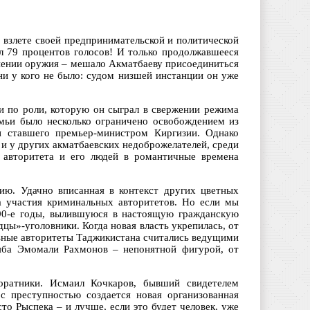
взлете своей предпринимательской и политической
л 79 процентов голосов! И только продолжавшееся
анении оружия – мешало Акматбаеву присоединиться
ни у кого не было: судом низшей инстанции он уже
 и по роли, которую он сыграл в свержении режима
емьи было несколько ограничено освобождением из
и ставшего премьер-министром Киргизии. Однако
 и у других акматбаевских недоброжелателей, среди
и авторитета и его людей в романтичные времена
ию. Удачно вписанная в контекст других цветных
ла участия криминальных авторитетов. Но если мы
 90-е годы, вылившуюся в настоящую гражданскую
дцы»-уголовники. Когда новая власть укрепилась, от
льные авторитеты Таджикистана считались ведущими
ляба Эмомали Рахмонов – непонятной фигурой, от
соратники. Исмаил Кочкаров, бывший свидетелем
с преступностью создается новая организованная
то Рыспека – и лучше, если это будет человек, уже