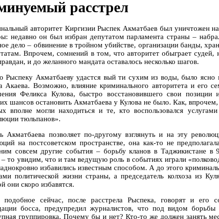
минуемый расстрел
нальный авторитет Киргизии Рыспек Акматбаев был уничтожен на 
ры: недавно он был избран депутатом парламента страны – набра
ное дело – обвинение в тройном убийстве, организации банды, хр
утатам. Впрочем, сомнений в том, что авторитет обыграет судей, 
правдан, и до желанного мандата оставалось несколько шагов.
то Рыспеку Акматбаеву удастся вый ти сухим из воды, было ясно
а Акаева. Возможно, влияние криминального авторитета и его с
чения Феликса Кулова, быстро восстановившего свои позиции 
их шансов остановить Акматбаева у Кулова не было. Как, впрочем,
ых вполне могли находиться и те, кто воспользовался услугам
люции тюльпанов».
ь Акматбаева позволяет по-другому взглянуть и на эту революц
юций на постсоветском пространстве, она как-то не предполага
ним совсем другие события – борьбу кланов в Таджикистане в
, – то увидим, что и там ведущую роль в событиях играли «полково
ладнокровно избавились известным способом. А до этого кримина
ами политической жизни страны, а председатель колхоза из Ку
й они скоро избавятся.
 подобное сейчас, после расстрела Рыспека, говорят и его 
дации босса, предупредил журналистов, что под видом борьбы 
упная группировка. Почему бы и нет? Кто-то же должен занять мес