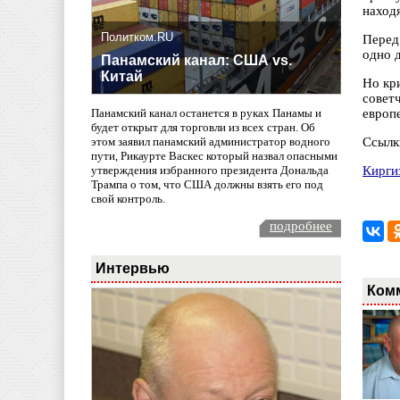
наход
Политком.RU
Перед
одно 
Панамский канал: США vs.
Китай
Но кр
совет
европ
Панамский канал останется в руках Панамы и
будет открыт для торговли из всех стран. Об
Ссылк
этом заявил панамский администратор водного
пути, Рикаурте Васкес который назвал опасными
Кирги
утверждения избранного президента Дональда
Трампа о том, что США должны взять его под
свой контроль.
подробнее
Интервью
Ком