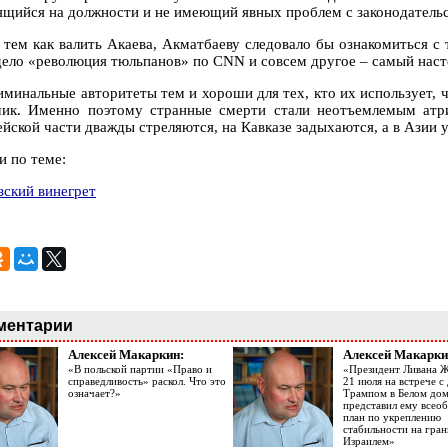
ящийся на должности и не имеющий явных проблем с законодатель
 тем как валить Акаева, Акматбаеву следовало бы ознакомиться с
дело «революция тюльпанов» по CNN и совсем другое – самый наст
иминальные авторитеты тем и хороши для тех, кто их использует, 
чик. Именно поэтому странные смерти стали неотъемлемым атри
ейской части дважды стреляются, на Кавказе задыхаются, а в Азии 
и по теме:
зский винегрет
ментарии
Алексей Макаркин:
Алексей Макарки
«В польской партии «Право и
«Президент Ливана 
справедливость» раскол. Что это
21 июля на встрече 
означает?»
Трампом в Белом до
представил ему все
план по укреплению
стабильности на гран
Израилем»