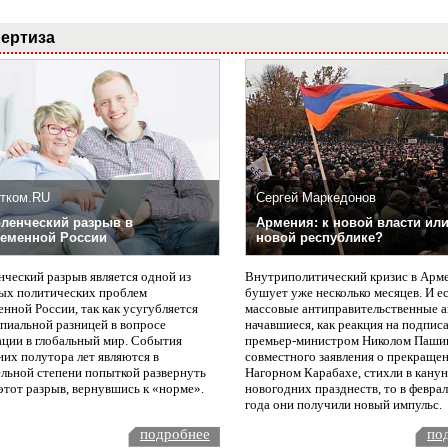
ертиза
тком.RU
Сергей Маркедонов
ленческий разрыв в
Армения: к новой власти или
еменной России
новой республике?
нческий разрыв является одной из
Внутриполитический кризис в Арм
ых политических проблем
бушует уже несколько месяцев. И е
нной России, так как усугубляется
массовые антиправительственные а
пиальной разницей в вопросе
начавшиеся, как реакция на подпис
ации в глобальный мир. События
премьер-министром Николом Паши
них полутора лет являются в
совместного заявления о прекращен
ельной степени попыткой развернуть
Нагорном Карабахе, стихли в канун
этот разрыв, вернувшись к «норме».
новогодних празднеств, то в февра
года они получили новый импульс.
подробнее
по