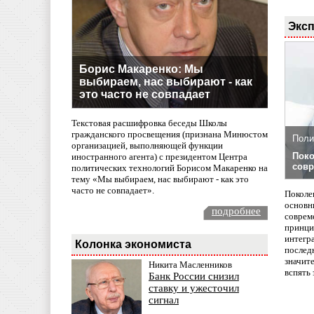
Эксп
Борис Макаренко: Мы
выбираем, нас выбирают - как
это часто не совпадает
Текстовая расшифровка беседы Школы
гражданского просвещения (признана Минюстом
Поли
организацией, выполняющей функции
Поко
иностранного агента) с президентом Центра
совр
политических технологий Борисом Макаренко на
тему «Мы выбираем, нас выбирают - как это
часто не совпадает».
Поколе
основн
подробнее
совреме
принци
интегр
Колонка экономиста
послед
значит
Никита Масленников
вспять 
Банк России снизил
ставку и ужесточил
сигнал