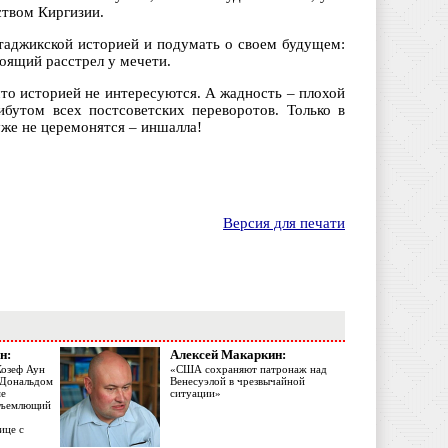
ством Киргизии.
 таджикской историей и подумать о своем будущем:
оящий расстрел у мечети.
что историей не интересуются. А жадность – плохой
бутом всех постсоветских переворотов. Только в
уже не церемонятся – иншалла!
Версия для печати
н:
Алексей Макаркин:
Жозеф Аун
«США сохраняют патронаж над
с Дональдом
Венесуэлой в чрезвычайной
ме
ситуации»
объемлющий
ице с