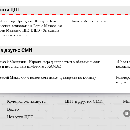
ости ЦПТ
 2022 года Президент Фонда «Центр
Памяти Игоря Бунина
ческих технологий» Борис Макаренко
ден Медалью НИУ ВШЭ «За вклад в
ие университета»
в других СМИ
лексей Макаркин - Израиль перед непростым выбором: анализ
«Новая 
в и перспектив в конфликте с ХАМАС
реформ
ексей Макаркин о новом советнике президента по климату
Коммерс
кодекс
Колонка экономиста
ЦПТ в других СМИ
Мы 
Видео
Новости ЦПТ