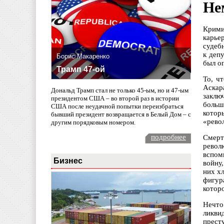
Не
Крими
карье
судеб
к деп
Борис Макаренко
был о
Трамп 47-ой
То, ч
Аскар
Дональд Трамп стал не только 45-ым, но и 47-ым
заклю
президентом США – во второй раз в истории
больш
США после неудачной попытки переизбраться
котор
бывший президент возвращается в Белый Дом – с
«рево
другим порядковым номером.
подробнее
Смерт
револ
вспом
Бизнес
войну
них х
фигур
которо
Нечто
ликви
прест