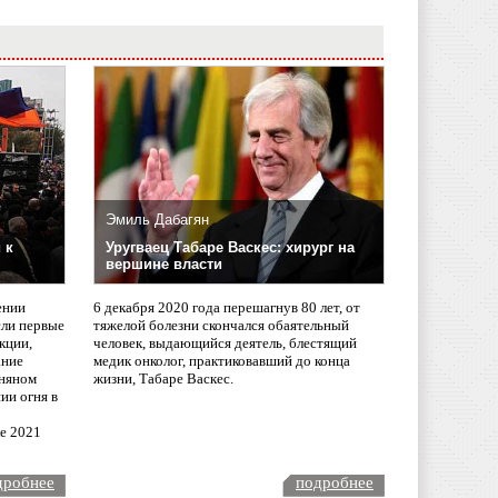
Эмиль Дабагян
 к
Уругваец Табаре Васкес: хирург на
вершине власти
ении
6 декабря 2020 года перешагнув 80 лет, от
сли первые
тяжелой болезни скончался обаятельный
кции,
человек, выдающийся деятель, блестящий
ание
медик онколог, практиковавший до конца
няном
жизни, Табаре Васкес.
ии огня в
ле 2021
дробнее
подробнее