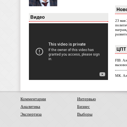
Нов
Видео
23 мая
полити
награж
развит
ЦПТ 
FIB. А
вызово
МК. Ал
Комментарии
Интервью
Аналитика
Бизнес
Экспертиза
Выборы