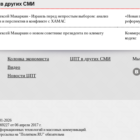
в других СМИ
лексей Макаркин - Израиль перед непростым выбором: анализ
«Новая 
в и перспектив в конфликте с ХАМАС
реформ
ексей Макаркин о новом советнике президента по климату
Коммерс
кодекс
Колонка экономиста
ЦПТ в других СМИ
Мы 
Видео
Новости ЦПТ
01-2026
9227 от 06 апреля 2017 г.
информационных технологий и массовых коммуникаций.
перссылка на "Политком.RU" обязательна