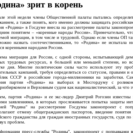
одина» зрит в корень
але этой недели члены Общественной палаты пытались определит
жанием, а также понять, кого именно должны защищать российски
ия «Родина» в Госдуме внесла на рассмотрение палаты законопрое
дним понятием – «коренные народы России». Примечательно, что 
емой миграции, в том числе и трудовой. Однако если члены ОП так 
можно назвать соотечественниками, то «Родина» не испытала н
тся коренными народами России.
ема миграции для России, с одной стороны, испытывающей дем
ых трудовых ресурсах, в большей или меньшей степени, но в
тке дня. Многие политические силы часто используют эту про
ательных кампаний, требуя определиться со статусом, правами и
блик СССР в российские города-миллионники на заработки. Са
ания партии «Родина» на выборах в Мосгордуму с роликом
ризбиркомом и Верховным судом как националистический, за что эт
ем, партия «Родина» и ее экс-лидер Дмитрий Рогозин известны 
ими заявлениями, в которых прослеживается попытка защиты инт
ией "Родина" на рассмотрение Госдумы законопроект с попр
олагают отмену общегражданских паспортов, введение понятия
йского гражданства для граждан иностранных государств, судя по
двух проблем.
формации пресс-службы "Родины", законопроект с поправками в