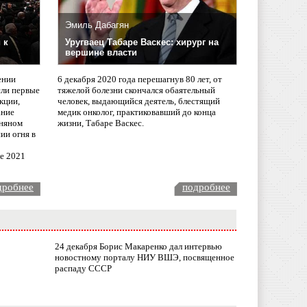
Эмиль Дабагян
 к
Уругваец Табаре Васкес: хирург на
вершине власти
ении
6 декабря 2020 года перешагнув 80 лет, от
сли первые
тяжелой болезни скончался обаятельный
кции,
человек, выдающийся деятель, блестящий
ание
медик онколог, практиковавший до конца
няном
жизни, Табаре Васкес.
ии огня в
ле 2021
дробнее
подробнее
24 декабря Борис Макаренко дал интервью
новостному порталу НИУ ВШЭ, посвященное
распаду СССР