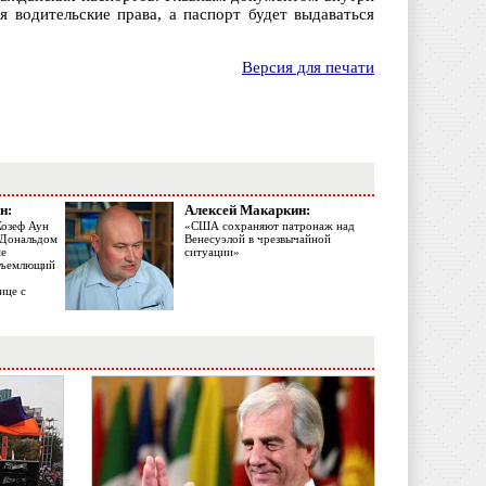
я водительские права, а паспорт будет выдаваться
Версия для печати
н:
Алексей Макаркин:
Жозеф Аун
«США сохраняют патронаж над
с Дональдом
Венесуэлой в чрезвычайной
ме
ситуации»
объемлющий
ице с