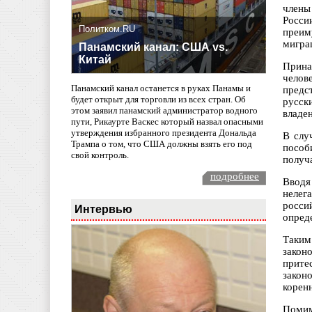
члены
Росси
Политком.RU
преим
мигра
Панамский канал: США vs.
Китай
Прина
челов
Панамский канал останется в руках Панамы и
предс
будет открыт для торговли из всех стран. Об
русск
этом заявил панамский администратор водного
владе
пути, Рикаурте Васкес который назвал опасными
утверждения избранного президента Дональда
В слу
Трампа о том, что США должны взять его под
пособ
свой контроль.
получ
подробнее
Вводя
нелег
росси
Интервью
опред
Таким
закон
прите
закон
корен
Помим