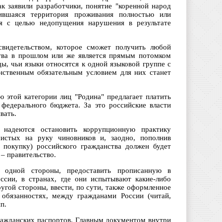
к заявили разработчики, понятие "коренной народ
ившаяся территория проживания полностью или
ся с целью недопущения нарушения в результате
свидетельством, которое сможет получить любой
ства в прошлом или же является прямым потомком
ы, чьи языки относятся к одной языковой группе с
нственным обязательным условием для них станет
ю этой категории лиц "Родина" предлагает платить
федерального бюджета. За это российские власти
вать.
 надеются остановить коррупционную практику
истых на руку чиновников и, заодно, пополнив
 покупку) российского гражданства должен будет
– правительство.
С одной стороны, предоставить прописанную в
ссии, в странах, где они испытывают какие-либо
ругой стороны, ввести, по сути, также оформленное
 обязанностях, между гражданами России (читай,
п.
ражданских паспортов. Главным документом внутри