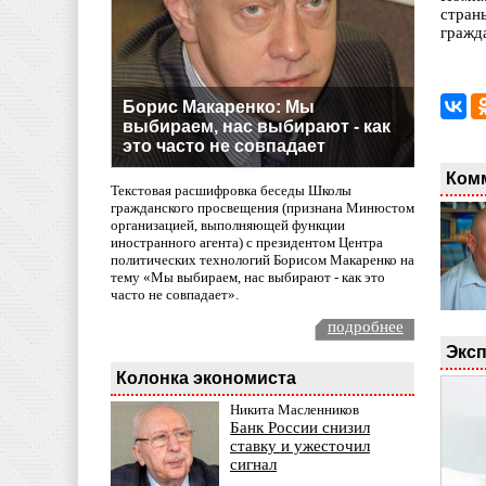
стран
гражд
Борис Макаренко: Мы
выбираем, нас выбирают - как
это часто не совпадает
Ком
Текстовая расшифровка беседы Школы
гражданского просвещения (признана Минюстом
организацией, выполняющей функции
иностранного агента) с президентом Центра
политических технологий Борисом Макаренко на
тему «Мы выбираем, нас выбирают - как это
часто не совпадает».
подробнее
Эксп
Колонка экономиста
Никита Масленников
Банк России снизил
ставку и ужесточил
сигнал