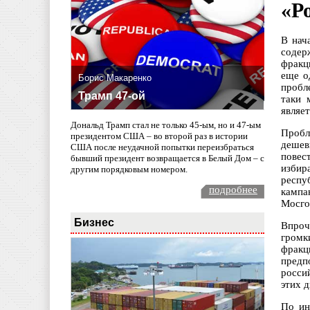
«Р
В нач
содер
фракц
еще о
Борис Макаренко
пробл
Трамп 47-ой
таки 
являе
Дональд Трамп стал не только 45-ым, но и 47-ым
Пробл
президентом США – во второй раз в истории
дешев
США после неудачной попытки переизбраться
повес
бывший президент возвращается в Белый Дом – с
избир
другим порядковым номером.
респу
подробнее
камп
Мосго
Бизнес
Впроч
громк
фракц
предп
росси
этих 
По ин