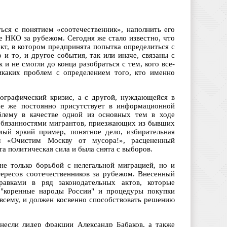
ься с понятием «соотечественник», наполнить его
е НКО за рубежом. Сегодня же стало известно, что
кт, в котором предпринята попытка определиться с
и то, и другое события, так или иначе, связаны с
и не смогли до конца разобраться с тем, кого все-
икаких проблем с определением того, кто именно
ографический кризис, а с другой, нуждающейся в
се же постоянно присутствует в информационной
блему в качестве одной из основных тем в ходе
 обязанностями мигрантов, приезжающих из бывших
мый яркий пример, понятное дело, избирательная
 «Очистим Москву от мусора!», расцененный
а политическая сила и была снята с выборов.
не только борьбой с нелегальной миграцией, но и
ересов соотечественников за рубежом. Внесенный
авками в ряд законодательных актов, которые
 "коренные народы России" и процедуры покупки
 всему, и должен косвенно способствовать решению
несли лидер фракции Александр Бабаков, а также