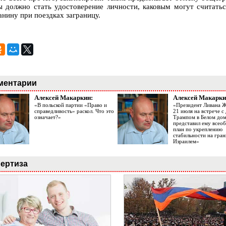
ы должно стать удостоверение личности, каковым могут считатьс
анину при поездках заграницу.
ментарии
Алексей Макаркин:
Алексей Макарки
«В польской партии «Право и
«Президент Ливана 
справедливость» раскол. Что это
21 июля на встрече 
означает?»
Трампом в Белом до
представил ему все
план по укреплению
стабильности на гран
Израилем»
ертиза