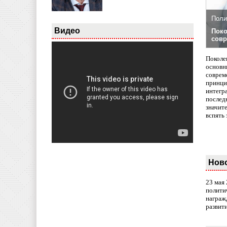
Поли
Видео
Поко
совр
Поколе
основн
совреме
принци
интегр
послед
значит
вспять 
Нов
23 мая
полити
награж
развит