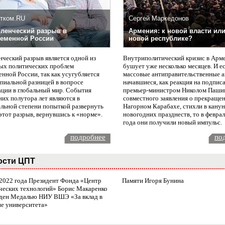
тком.RU
Сергей Маркедонов
ленческий разрыв в
Армения: к новой власти или
еменной России
новой республике?
нческий разрыв является одной из
Внутриполитический кризис в Арм
ых политических проблем
бушует уже несколько месяцев. И е
нной России, так как усугубляется
массовые антиправительственные а
пиальной разницей в вопросе
начавшиеся, как реакция на подпис
ации в глобальный мир. События
премьер-министром Николом Паши
них полутора лет являются в
совместного заявления о прекращен
ельной степени попыткой развернуть
Нагорном Карабахе, стихли в канун
этот разрыв, вернувшись к «норме».
новогодних празднеств, то в февра
года они получили новый импульс.
подробнее
по
ости ЦПТ
 2022 года Президент Фонда «Центр
Памяти Игоря Бунина
ческих технологий» Борис Макаренко
ден Медалью НИУ ВШЭ «За вклад в
ие университета»