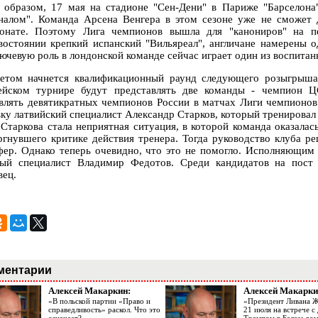
 образом, 17 мая на стадионе "Сен-Дени" в Париже "Барселона
налом". Команда Арсена Венгера в этом сезоне уже не сможет 
онате. Поэтому Лига чемпионов вышла для "канониров" на п
востоянии крепкий испанский "Вильяреал", англичане намерены о
лючевую роль в лондонской команде сейчас играет один из воспитан
етом начнется квалификационный раунд следующего розыгрыша
ейском турнире будут представлять две команды - чемпион Ц
авлять девятикратных чемпионов России в матчах Лиги чемпионов
вку латвийский специалист Александр Старков, который тренировал 
 Старкова стала неприятная ситуация, в которой команда оказала
ргнувшего критике действия тренера. Тогда руководство клуба ре
фер. Однако теперь очевидно, что это не помогло. Исполняющим 
ый специалист Владимир Федотов. Среди кандидатов на пост 
ец.
ментарии
Алексей Макаркин:
Алексей Макарки
«В польской партии «Право и
«Президент Ливана 
справедливость» раскол. Что это
21 июля на встрече 