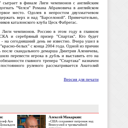
" сыграет в финале Лиги чемпионов с английским
догнать "Челси" Романа Абрамовича в английском
ервое место. Одолев в непростом двухматчевом
держать верх и над "Барселоной". Примечательно,
ников каталонского клуба Цеск Фабрегас.
 Лиги чемпионов. Россию в этом году в главном
СКА и серебряный призер "Спартак". Кто будет
 - на сегодняшний день не известно. Вчера ушел в
"красно-белых" с конца 2004 года. Одной из причин
сь после скандального демарша Дмитрия Аленичева,
шило перевести игрока в дубль и выставить его на
обязанности главного тренера "Спартака" назначен
постоянного рулевого рассматривается Анатолий
Версия для печати
н:
Алексей Макаркин:
Жозеф Аун
«США сохраняют патронаж над
с Дональдом
Венесуэлой в чрезвычайной