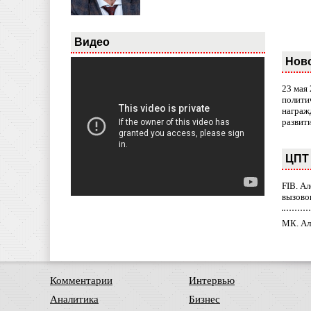
Видео
Нов
23 мая
полити
награж
развит
ЦПТ 
FIB. А
вызово
МК. Ал
Комментарии
Интервью
Аналитика
Бизнес