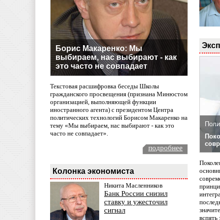
Эксп
Борис Макаренко: Мы
выбираем, нас выбирают - как
это часто не совпадает
Текстовая расшифровка беседы Школы
гражданского просвещения (признана Минюстом
организацией, выполняющей функции
иностранного агента) с президентом Центра
политических технологий Борисом Макаренко на
Поли
тему «Мы выбираем, нас выбирают - как это
часто не совпадает».
Поко
совр
подробнее
Поколе
Колонка экономиста
основн
совреме
Никита Масленников
принци
Банк России снизил
интегр
ставку и ужесточил
послед
значит
сигнал
вспять 