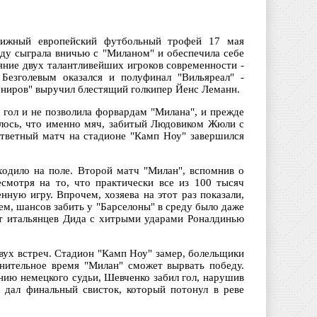
тижный европейский футбольный трофей 17 мая
еду сыграла вничью с "Миланом" и обеспечила себе
ояние двух талантливейших игроков современности -
Безголевым оказался и полуфинал "Вильяреал" -
нониров" выручил блестящий голкипер Йенс Леманн.
 гол и не позволила форвардам "Милана", и прежде
илось, что именно мяч, забитый Людовиком Жюли с
Ответный матч на стадионе "Камп Ноу" завершился
ходило на поле. Второй матч "Милан", вспомнив о
смотря на то, что практически все из 100 тысяч
ную игру. Впрочем, хозяева на этот раз показали,
чем, шансов забить у "Барселоны" в среду было даже
от итальянцев Дида с хитрыми ударами Роналдинью
вух встреч. Стадион "Камп Ноу" замер, болельщики
олнительное время "Милан" сможет вырвать победу.
нию немецкого судьи, Шевченко забил гол, нарушив
 дал финальный свисток, который потонул в реве