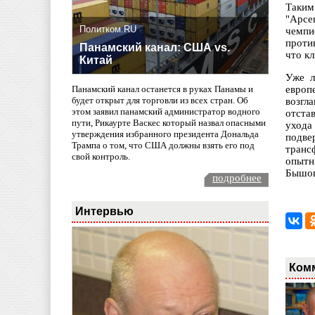
Таким
"Арсе
Политком.RU
чемпи
проти
Панамский канал: США vs.
что к
Китай
Уже л
европ
Панамский канал останется в руках Панамы и
будет открыт для торговли из всех стран. Об
возгл
этом заявил панамский администратор водного
отста
пути, Рикаурте Васкес который назвал опасными
ухода
утверждения избранного президента Дональда
подве
Трампа о том, что США должны взять его под
транс
свой контроль.
опытн
Бышов
подробнее
Интервью
Ком