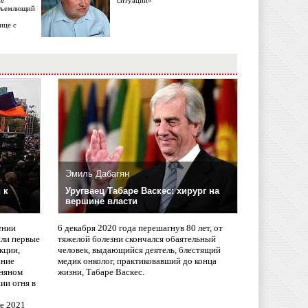
ме
ситуации»
объемлющий
ице с
Эмиль Дабагян
 к
Уругваец Табаре Васкес: хирург на
вершине власти
ении
6 декабря 2020 года перешагнув 80 лет, от
сли первые
тяжелой болезни скончался обаятельный
кции,
человек, выдающийся деятель, блестящий
ание
медик онколог, практиковавший до конца
няном
жизни, Табаре Васкес.
ии огня в
ле 2021