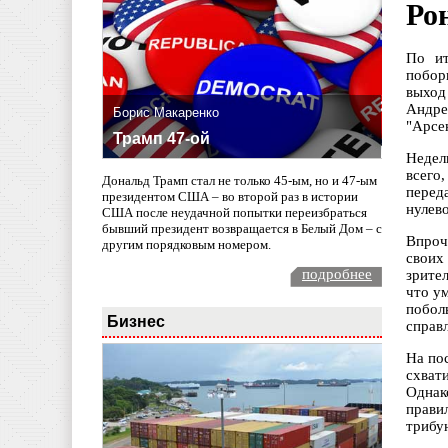
Ро
По ит
побор
выход
Андре
Борис Макаренко
"Арсе
Трамп 47-ой
Недел
всего
Дональд Трамп стал не только 45-ым, но и 47-ым
перед
президентом США – во второй раз в истории
нулев
США после неудачной попытки переизбраться
бывший президент возвращается в Белый Дом – с
Впроч
другим порядковым номером.
своих
подробнее
зрите
что у
побол
Бизнес
справл
На по
схват
Однак
прави
трибу