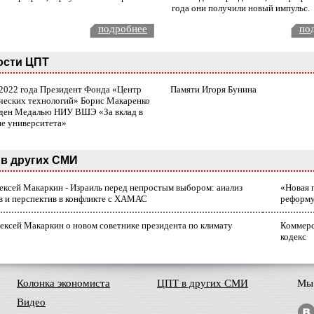
года они получили новый импульс.
подробнее
по
ости ЦПТ
 2022 года Президент Фонда «Центр
Памяти Игоря Бунина
ческих технологий» Борис Макаренко
ден Медалью НИУ ВШЭ «За вклад в
ие университета»
в других СМИ
лексей Макаркин - Израиль перед непростым выбором: анализ
«Новая 
в и перспектив в конфликте с ХАМАС
реформ
ексей Макаркин о новом советнике президента по климату
Коммерс
кодекс
Колонка экономиста
ЦПТ в других СМИ
Мы 
Видео