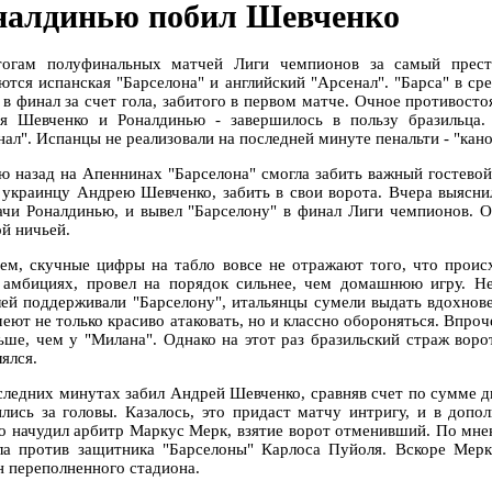
налдинью побил Шевченко
огам полуфинальных матчей Лиги чемпионов за самый прес
ются испанская "Барселона" и английский "Арсенал". "Барса" в ср
 в финал за счет гола, забитого в первом матче. Очное противост
я Шевченко и Роналдинью - завершилось в пользу бразильца. 
нал". Испанцы не реализовали на последней минуте пенальти - "ка
ю назад на Апеннинах "Барселона" смогла забить важный гостевой
, украинцу Андрею Шевченко, забить в свои ворота. Вчера выясн
ачи Роналдинью, и вывел "Барселону" в финал Лиги чемпионов. 
ой ничьей.
ем, скучные цифры на табло вовсе не отражают того, что проис
 амбициях, провел на порядок сильнее, чем домашнюю игру. Не
лей поддерживали "Барселону", итальянцы сумели выдать вдохновен
меют не только красиво атаковать, но и классно обороняться. Впро
ьше, чем у "Милана". Однако на этот раз бразильский страж вор
ялся.
следних минутах забил Андрей Шевченко, сравняв счет по сумме д
ились за головы. Казалось, это придаст матчу интригу, и в доп
о начудил арбитр Маркус Мерк, взятие ворот отменивший. По мне
ла против защитника "Барселоны" Карлоса Пуйоля. Вскоре Мерк
н переполненного стадиона.