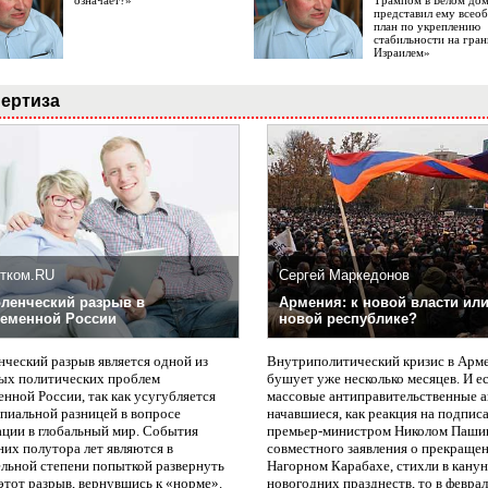
означает?»
Трампом в Белом до
представил ему все
план по укреплению
стабильности на гран
Израилем»
ертиза
тком.RU
Сергей Маркедонов
ленческий разрыв в
Армения: к новой власти или
еменной России
новой республике?
нческий разрыв является одной из
Внутриполитический кризис в Арм
ых политических проблем
бушует уже несколько месяцев. И е
нной России, так как усугубляется
массовые антиправительственные а
пиальной разницей в вопросе
начавшиеся, как реакция на подпис
ации в глобальный мир. События
премьер-министром Николом Паши
них полутора лет являются в
совместного заявления о прекращен
ельной степени попыткой развернуть
Нагорном Карабахе, стихли в канун
этот разрыв, вернувшись к «норме».
новогодних празднеств, то в февра