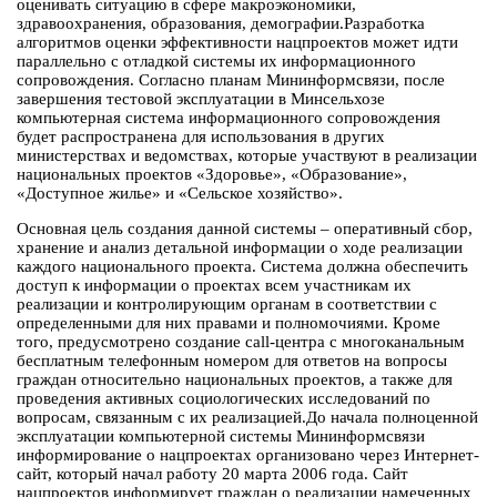
оценивать ситуацию в сфере макроэкономики,
здравоохранения, образования, демографии.Разработка
алгоритмов оценки эффективности нацпроектов может идти
параллельно с отладкой системы их информационного
сопровождения. Согласно планам Мининформсвязи, после
завершения тестовой эксплуатации в Минсельхозе
компьютерная система информационного сопровождения
будет распространена для использования в других
министерствах и ведомствах, которые участвуют в реализации
национальных проектов «Здоровье», «Образование»,
«Доступное жилье» и «Сельское хозяйство».
Основная цель создания данной системы – оперативный сбор,
хранение и анализ детальной информации о ходе реализации
каждого национального проекта. Система должна обеспечить
доступ к информации о проектах всем участникам их
реализации и контролирующим органам в соответствии с
определенными для них правами и полномочиями. Кроме
того, предусмотрено создание call-центра с многоканальным
бесплатным телефонным номером для ответов на вопросы
граждан относительно национальных проектов, а также для
проведения активных социологических исследований по
вопросам, связанным с их реализацией.До начала полноценной
эксплуатации компьютерной системы Мининформсвязи
информирование о нацпроектах организовано через Интернет-
сайт, который начал работу 20 марта 2006 года. Сайт
нацпроектов информирует граждан о реализации намеченных