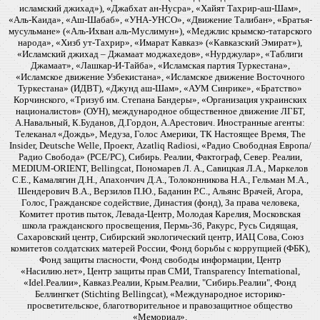
исламский джихад»), «Джабхат ан-Нусра», «Хайят Тахрир-аш-Шам»,
«Аль-Каида», «Аш-Шабаб», «УНА-УНСО», «Движение Талибан», «Братья-
мусульмане» («Аль-Ихван аль-Муслимун»), «Меджлис крымско-татарского
народа», «Хизб ут-Тахрир», «Имарат Кавказ» («Кавказский Эмират»),
«Исламский джихад – Джамаат моджахедов», «Нурджулар», «Таблиги
Джамаат», «Лашкар-И-Тайба», «Исламская партия Туркестана»,
«Исламское движение Узбекистана», «Исламское движение Восточного
Туркестана» (ИДВТ), «Джунд аш-Шам», «АУМ Синрике», «Братство»
Корчинского, «Тризуб им. Степана Бандеры», «Организация украинских
националистов» (ОУН), международное общественное движение ЛГБТ,
А.Навальный, К.Буданов, Д.Гордон, А.Арестович. Иностранные агенты:
Телеканал «Дождь», Медуза, Голос Америки, ТК Настоящее Время, The
Insider, Deutsche Welle, Проект, Azatliq Radiosi, «Радио Свободная Европа/
Радио Свобода» (PCE/PC), Сибирь. Реалии, Фактограф, Север. Реалии,
MEDIUM-ORIENT, Bellingcat, Пономарев Л. А., Савицкая Л.А., Маркелов
С.Е., Камалягин Д.Н., Апахончич Д.А., Толоконникова Н.А., Гельман М.А.,
Шендерович В.А., Верзилов П.Ю., Баданин Р.С., Альянс Врачей, Агора,
Голос, Гражданское содействие, Династия (фонд), За права человека,
Комитет против пыток, Левада-Центр, Молодая Карелия, Московская
школа гражданского просвещения, Пермь-36, Ракурс, Русь Сидящая,
Сахаровский центр, Сибирский экологический центр, ИАЦ Сова, Союз
комитетов солдатских матерей России, Фонд борьбы с коррупцией (ФБК),
Фонд защиты гласности, Фонд свободы информации, Центр
«Насилию.нет», Центр защиты прав СМИ, Transparency International,
«Idel.Реалии», Кавказ.Реалии, Крым.Реалии, "Сибирь.Реалии", Фонд
Беллингкет (Stichting Bellingcat), «Международное историко-
просветительское, благотворительное и правозащитное общество
«Мемориал».