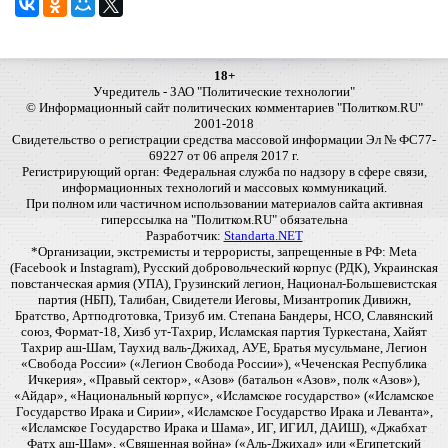
18+
Учредитель - ЗАО "Политические технологии"
© Информационный сайт политических комментариев "Политком.RU"
2001-2018
Свидетельство о регистрации средства массовой информации Эл № ФС77-
69227 от 06 апреля 2017 г.
Регистрирующий орган: Федеральная служба по надзору в сфере связи,
информационных технологий и массовых коммуникаций.
При полном или частичном использовании материалов сайта активная
гиперссылка на "Политком.RU" обязательна
Разработчик:
Standarta.NET
*Организации, экстремисты и террористы, запрещенные в РФ: Meta
(Facebook и Instagram), Русский добровольческий корпус (РДК), Украинская
повстанческая армия (УПА), Грузинский легион, Национал-Большевистская
партия (НБП), Талибан, Свидетели Иеговы, Мизантропик Дивижн,
Братство, Артподготовка, Тризуб им. Степана Бандеры, НСО, Славянский
союз, Формат-18, Хизб ут-Тахрир, Исламская партия Туркестана, Хайят
Тахрир аш-Шам, Таухид валь-Джихад, АУЕ, Братья мусульмане, Легион
«Свобода России» («Легион Свобода России»), «Чеченская Республика
Ичкерия», «Правый сектор», «Азов» (батальон «Азов», полк «Азов»),
«Айдар», «Национальный корпус», «Исламское государство» («Исламское
Государство Ирака и Сирии», «Исламское Государство Ирака и Леванта»,
«Исламское Государство Ирака и Шама», ИГ, ИГИЛ, ДАИШ), «Джабхат
Фатх аш-Шам», «Священная война» («Аль-Джихад» или «Египетский