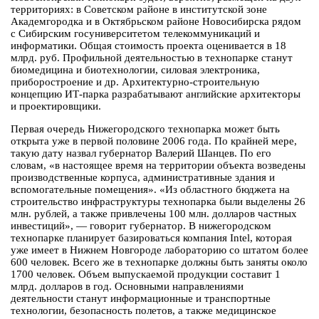
территориях: в Советском районе в институтской зоне
Академгородка и в Октябрьском районе Новосибирска рядом
с Сибирским госуниверситетом телекоммуникаций и
информатики. Общая стоимость проекта оценивается в 18
млрд. руб. Профильной деятельностью в технопарке станут
биомедицина и биотехнологии, силовая электроника,
приборостроение и др. Архитектурно-строительную
концепцию ИТ-парка разрабатывают английские архитекторы
и проектировщики.
Первая очередь Нижегородского технопарка может быть
открыта уже в первой половине 2006 года. По крайней мере,
такую дату назвал губернатор Валерий Шанцев. По его
словам, «в настоящее время на территории объекта возведены
производственные корпуса, административные здания и
вспомогательные помещения». «Из областного бюджета на
строительство инфраструктуры технопарка были выделены 26
млн. рублей, а также привлечены 100 млн. долларов частных
инвестиций», — говорит губернатор. В нижегородском
технопарке планирует базироваться компания Intel, которая
уже имеет в Нижнем Новгороде лабораторию со штатом более
600 человек. Всего же в технопарке должны быть заняты около
1700 человек. Объем выпускаемой продукции составит 1
млрд. долларов в год. Основными направлениями
деятельности станут информационные и транспортные
технологии, безопасность полетов, а также медицинское