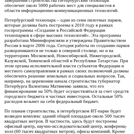
завершения строительства Петербургский технопарк
обеспечит около 5000 рабочих мест для специалистов в
области информационно-коммуникационных технологий.
Петербургский технопарк – один из семи пилотных парков,
которые должны быть построены к 2010 году в рамках
госпрограммы «Создание в Российской Федерации
технопарков в сфере высоких технологий». Эта программа
разработана Мининформсвязи и утверждена Правительством
России в марте 2006 года. Сегодня работы по созданию парков
разворачиваются не только в северной столице, но и на
территориях Московской, Новосибирской, Нижегородской,
Калужской, Тюменской областей и Республики Татарстан. При
этом органы исполнительной власти субъектов Федерации и
местного самоуправления в рамках своих полномочий должны
обеспечить решение земельных и социальных вопросов. Так,
например, на церемонии начала строительства губернатор
Петербурга Валентина Матвиенко заявила, что его
финансирование на 50% будет осуществляться за счет средств
городского бюджета и частных инвесторов. Остальные 50%
расходов возьмет на себя федеральный бюджет.
По планам строительства, в петербургском ИТ-парке будет
возведен комплекс зданий общей площадью около 500 тысяч
квадратных метров. В частности, здесь будут построены
офисный центр, научно-исследовательский центр, конференц-
холл (60 тысяч квадратных метров), офисы компаний. Кроме