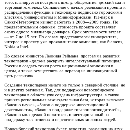
того, планируется построить школу, общежитие, детский сад и
торговый комплекс. Соглашение о начале реализации проекта и
распределении функций в технопарке подписано городскими
властями, университетом и Мининформсвязи. ИТ-парк в
Санкт-Петербурге начнет работать в 2008—2009 годах. По
предварительным оценкам, стоимость проекта составляет
около одного миллиарда долларов. Срок окупаемости затрат
— от 7 до 15 лет. По словам представителей университета,
интерес к проекту уже проявили такие компании, как Siemens,
Nokia и Intel.
По словам министра Леонида Реймана, программа развития
технопарков «должна раскрыть интеллектуальный потенциал
России и создать точки роста национальной экономики в
целом, а также осуществить ее перевод на инновационный
путь развития».
Создание технопарков начато не только в северной столице, но
и в других регионах. Так, для поддержки новосибирского
технопарка в области уже создана инфраструктура, а также
принята региональная законодательная база, которая включает
«Закон о науке», «Закон о поддержке инвестиционной
деятельности», «Закон о поддержке товаропроизводителей»,
«Закон о молодежной политике», ориентированный на
поддержку талантливых и перспективных молодых людей.
Новосибирский технопарк будет, вероятно, размещен на двух