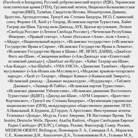
(Facebook и Instagram), Русский добровольческий корпус (РДК), Украинская
повстанческая армия (УПА), Грузинский легион, Национал-Большевистская
партия (НБП), Талибан, Свидетели Иеговы, Мизантропик Дивижн,
Братство, Артподготовка, Тризуб им. Степана Бандеры, НСО, Славянский
союз, Формат-18, Хизб ут-Тахрир, Исламская партия Туркестана, Хайят
Тахрир аш-Шам, Таухид валь-Джихад, АУЕ, Братья мусульмане, Легион
«Свобода России» («Легион Свобода России»), «Чеченская Республика
Ичкерия», «Правый сектор», «Азов» (батальон «Азов», полк «Азов»),
«Айдар», «Национальный корпус», «Исламское государство» («Исламское
Государство Ирака и Сирии», «Исламское Государство Ирака и Леванта»,
«Исламское Государство Ирака и Шама», ИГ, ИГИЛ, ДАИШ), «Джабхат
Фатх аш-Шам», «Священная война» («Аль-Джихад» или «Египетский
исламский джихад»), «Джабхат ан-Нусра», «Хайят Тахрир-аш-Шам»,
«Аль-Каида», «Аш-Шабаб», «УНА-УНСО», «Движение Талибан», «Братья-
мусульмане» («Аль-Ихван аль-Муслимун»), «Меджлис крымско-татарского
народа», «Хизб ут-Тахрир», «Имарат Кавказ» («Кавказский Эмират»),
«Исламский джихад – Джамаат моджахедов», «Нурджулар», «Таблиги
Джамаат», «Лашкар-И-Тайба», «Исламская партия Туркестана»,
«Исламское движение Узбекистана», «Исламское движение Восточного
Туркестана» (ИДВТ), «Джунд аш-Шам», «АУМ Синрике», «Братство»
Корчинского, «Тризуб им. Степана Бандеры», «Организация украинских
националистов» (ОУН), международное общественное движение ЛГБТ,
А.Навальный, К.Буданов, Д.Гордон, А.Арестович. Иностранные агенты:
Телеканал «Дождь», Медуза, Голос Америки, ТК Настоящее Время, The
Insider, Deutsche Welle, Проект, Azatliq Radiosi, «Радио Свободная Европа/
Радио Свобода» (PCE/PC), Сибирь. Реалии, Фактограф, Север. Реалии,
MEDIUM-ORIENT, Bellingcat, Пономарев Л. А., Савицкая Л.А., Маркелов
С.Е., Камалягин Д.Н., Апахончич Д.А., Толоконникова Н.А., Гельман М.А.,