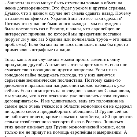
- Запреты на ввоз могут быть отменены только в обмен на
некие договоренности. Это будет уроком и другим странам.
Думаю, что в данном случае нет смыла сдавать назад. Почему
в газовом конфликте с Украиной мы это все-таки сделали?
Потому что у нас не было иного выхода – мы вынуждены
были поставлять газ в Европу, и знали, что европейцев не
интересует причина, по которой мы прекратили поставки
(ворует ли у нас газ Украина или поломалась труба – это наши
проблемы). Если бы мы их не восстановили, к нам бы просто
применялись штрафные санкции.
Тогда как в этом случае мы можем просто заменить одну
продукцию другой. А отменить этот запрет можем, если они
смягчат свою позицию по другим вопросам. Если их на
голодном пайке подержать полгода, то у них начнутся
серьезные экономические последствия. Поэтому какие-то
движения в правильном направлении можно наблюдать уже
сейчас. Если посмотреть на последние заявления Саакашвили,
мы увидим, что в его лексиконе уже появились слова «нужно
договариваться». И не удивительно, ведь его положение на
самом деле очень тяжелое: в области экономики он не сдержал
ни одного своего предвыборного обещания. В Грузии сейчас
не работает ничего, кроме сельского хозяйства, а 80 процентов
сельскохозяйственного экспорта было в Россию. Лишиться
этих денег означает для Грузии экономический кризис, если
только им не придут на помощь европейцы и американцы. А