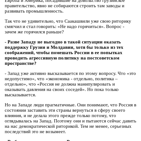
Европа и Америка, посадившие на довольство грузинское
правительство, явно не собираются строить там заводы и
развивать промышленность.
Так что не удивительно, что Саакашвили уже свою риторику
смягчил и стал говорить: «Не надо горячиться». Вопрос -
зачем же горячился раньше?
- Разве Западу не выгодно в такой ситуации оказать
поддержку Грузии и Молдавии, хотя бы только из тех
соображений, чтобы помешать России в ее попытках
проводить агрессивную политику на постсоветском
пространстве?
- Запад уже активно высказывается по этому вопросу. Что «это
недопустимо», что «экономика - отдельно, политика –
отдельно», что «Россия не должна манипулировать и
оказывать давления на своих соседей». Но пока только
высказывается.
Но на Западе люди прагматичные. Они понимают, что Россия в
состоянии заставить эти страны вернуться в сферу своего
влияния, и не делала этого прежде только потому, что
оглядывалась на Запад. Поэтому они и пытаются сейчас давить
на нас демократической риторикой. Тем не менее, серьезных
последствий это не возымеет.