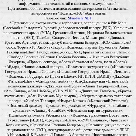
информационных технологий и массовых коммуникаций.
При полном или частичном использовании материалов сайта активная
гиперссылка на "Политком.RU" обязательна
Разработчик:
Standarta.NET
*Организации, экстремисты и террористы, запрещенные в РФ: Meta
(Facebook и Instagram), Русский добровольческий корпус (РДК), Украинская
повстанческая армия (УПА), Грузинский легион, Национал-Большевистская
партия (НБП), Талибан, Свидетели Иеговы, Мизантропик Дивижн,
Братство, Артподготовка, Тризуб им. Степана Бандеры, НСО, Славянский
союз, Формат-18, Хизб ут-Тахрир, Исламская партия Туркестана, Хайят
Тахрир аш-Шам, Таухид валь-Джихад, АУЕ, Братья мусульмане, Легион
«Свобода России» («Легион Свобода России»), «Чеченская Республика
Ичкерия», «Правый сектор», «Азов» (батальон «Азов», полк «Азов»),
«Айдар», «Национальный корпус», «Исламское государство» («Исламское
Государство Ирака и Сирии», «Исламское Государство Ирака и Леванта»,
«Исламское Государство Ирака и Шама», ИГ, ИГИЛ, ДАИШ), «Джабхат
Фатх аш-Шам», «Священная война» («Аль-Джихад» или «Египетский
исламский джихад»), «Джабхат ан-Нусра», «Хайят Тахрир-аш-Шам»,
«Аль-Каида», «Аш-Шабаб», «УНА-УНСО», «Движение Талибан», «Братья-
мусульмане» («Аль-Ихван аль-Муслимун»), «Меджлис крымско-татарского
народа», «Хизб ут-Тахрир», «Имарат Кавказ» («Кавказский Эмират»),
«Исламский джихад – Джамаат моджахедов», «Нурджулар», «Таблиги
Джамаат», «Лашкар-И-Тайба», «Исламская партия Туркестана»,
«Исламское движение Узбекистана», «Исламское движение Восточного
Туркестана» (ИДВТ), «Джунд аш-Шам», «АУМ Синрике», «Братство»
Корчинского, «Тризуб им. Степана Бандеры», «Организация украинских
националистов» (ОУН), международное общественное движение ЛГБТ,
А.Навальный, К.Буданов, Д.Гордон, А.Арестович. Иностранные агенты: