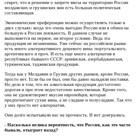
секрет, что в решении о запрете ввоза на территорию России
молдавских и грузинских вин есть большая политическая
составляющая.
Экономические преференции можно осуществлять только в
двух случаях: когда это очень выгодно России или в обмен на
большую к России лояльность. В данном случае не
выполняется ни первое, ни второе условие. Ведь эта
продукция не незаменима. Уже сейчас на российском рынке
есть много альтернативного дешевого вина: португальского,
аргентинского и проч. И есть еще много альтернатив в
республиках бывшего СССР: армянская, азербайджанская,
туркменская, таджикская продукция.
Тогда как у Молдавии и Грузии других рынков, кроме России,
просто нет. Если бы он был, они бы давно наладили поставки.
Но дело в том, что их алкогольная продукция достаточно
дорогая и при этом недостаточно качественная. Кроме того,
она не удовлетворяет вкусам европейцев, которые
предпочитают сухие вина, а не сладкие и полусладкие. Так что
у них просто нет альтернатив.
Они долго испытывали нас на прочность. И вот доигрались.
- Насколько велика вероятность, что Россия, как это часто
бывало, отыграет назад?