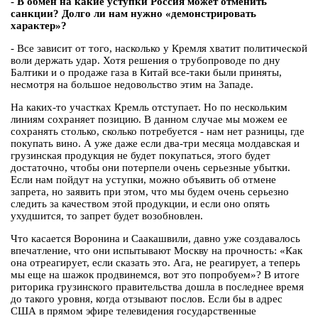
- В обмен на какие уступки Россия может отменить
санкции? Долго ли нам нужно «демонстрировать
характер»?
- Все зависит от того, насколько у Кремля хватит политической
воли держать удар. Хотя решения о трубопроводе по дну
Балтики и о продаже газа в Китай все-таки были приняты,
несмотря на большое недовольство этим на Западе.
На каких-то участках Кремль отступает. Но по нескольким
линиям сохраняет позицию. В данном случае мы можем ее
сохранять столько, сколько потребуется - нам нет разницы, где
покупать вино. А уже даже если два-три месяца молдавская и
грузинская продукция не будет покупаться, этого будет
достаточно, чтобы они потерпели очень серьезные убытки.
Если нам пойдут на уступки, можно объявить об отмене
запрета, но заявить при этом, что мы будем очень серьезно
следить за качеством этой продукции, и если оно опять
ухудшится, то запрет будет возобновлен.
Что касается Воронина и Саакашвили, давно уже создавалось
впечатление, что они испытывают Москву на прочность: «Как
она отреагирует, если сказать это. Ага, не реагирует, а теперь
мы еще на шажок продвинемся, вот это попробуем»? В итоге
риторика грузинского правительства дошла в последнее время
до такого уровня, когда отзывают послов. Если бы в адрес
США в прямом эфире телевидения государственные