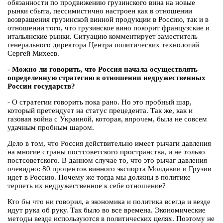
обязанности по продвижению грузинского вина на новые
рынки сбыта, пессимистично настроен как в отношении
возвращения грузинской винной продукции в Россию, так и в
отношении того, что грузинское вино покорит французские и
итальянские рынки. Ситуацию комментирует заместитель
генерального директора Центра политических технологий
Сергей Михеев.
- Можно ли говорить, что Россия начала осуществлять
определенную стратегию в отношении недружественных
России государств?
- О стратегии говорить пока рано. Но это пробный шар,
который претендует на статус прецедента. Так же, как и
газовая война с Украиной, которая, впрочем, была не совсем
удачным пробным шаром.
Дело в том, что Россия действительно имеет рычаги давления
на многие страны постсоветского пространства, и не только
постсоветского. В данном случае то, что это рычаг давления –
очевидно: 80 процентов винного экспорта Молдавии и Грузии
идет в Россию. Почему же тогда мы должны в политике
терпеть их недружественное к себе отношение?
Кто бы что ни говорил, а экономика и политика всегда и везде
идут рука об руку. Так было во все времена. Экономические
методы везде используются в политических целях. Поэтому не