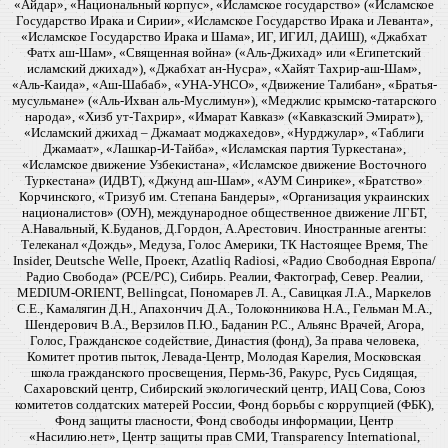
«Айдар», «Национальный корпус», «Исламское государство» («Исламское
Государство Ирака и Сирии», «Исламское Государство Ирака и Леванта»,
«Исламское Государство Ирака и Шама», ИГ, ИГИЛ, ДАИШ), «Джабхат
Фатх аш-Шам», «Священная война» («Аль-Джихад» или «Египетский
исламский джихад»), «Джабхат ан-Нусра», «Хайят Тахрир-аш-Шам»,
«Аль-Каида», «Аш-Шабаб», «УНА-УНСО», «Движение Талибан», «Братья-
мусульмане» («Аль-Ихван аль-Муслимун»), «Меджлис крымско-татарского
народа», «Хизб ут-Тахрир», «Имарат Кавказ» («Кавказский Эмират»),
«Исламский джихад – Джамаат моджахедов», «Нурджулар», «Таблиги
Джамаат», «Лашкар-И-Тайба», «Исламская партия Туркестана»,
«Исламское движение Узбекистана», «Исламское движение Восточного
Туркестана» (ИДВТ), «Джунд аш-Шам», «АУМ Синрике», «Братство»
Корчинского, «Тризуб им. Степана Бандеры», «Организация украинских
националистов» (ОУН), международное общественное движение ЛГБТ,
А.Навальный, К.Буданов, Д.Гордон, А.Арестович. Иностранные агенты:
Телеканал «Дождь», Медуза, Голос Америки, ТК Настоящее Время, The
Insider, Deutsche Welle, Проект, Azatliq Radiosi, «Радио Свободная Европа/
Радио Свобода» (PCE/PC), Сибирь. Реалии, Фактограф, Север. Реалии,
MEDIUM-ORIENT, Bellingcat, Пономарев Л. А., Савицкая Л.А., Маркелов
С.Е., Камалягин Д.Н., Апахончич Д.А., Толоконникова Н.А., Гельман М.А.,
Шендерович В.А., Верзилов П.Ю., Баданин Р.С., Альянс Врачей, Агора,
Голос, Гражданское содействие, Династия (фонд), За права человека,
Комитет против пыток, Левада-Центр, Молодая Карелия, Московская
школа гражданского просвещения, Пермь-36, Ракурс, Русь Сидящая,
Сахаровский центр, Сибирский экологический центр, ИАЦ Сова, Союз
комитетов солдатских матерей России, Фонд борьбы с коррупцией (ФБК),
Фонд защиты гласности, Фонд свободы информации, Центр
«Насилию.нет», Центр защиты прав СМИ, Transparency International,