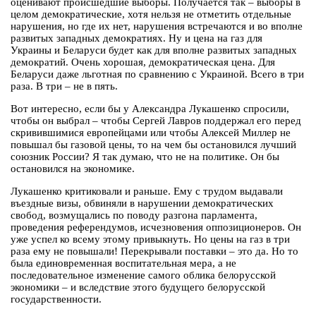
оценивают происшедшие выборы. Получается так – выборы в
целом демократические, хотя нельзя не отметить отдельные
нарушения, но где их нет, нарушения встречаются и во вполне
развитых западных демократиях. Ну и цена на газ для
Украины и Беларуси будет как для вполне развитых западных
демократий. Очень хорошая, демократическая цена. Для
Беларуси даже льготная по сравнению с Украиной. Всего в три
раза. В три – не в пять.
Вот интересно, если бы у Александра Лукашенко спросили,
чтобы он выбрал – чтобы Сергей Лавров поддержал его перед
скривившимися европейцами или чтобы Алексей Миллер не
повышал бы газовой цены, то на чем бы остановился лучший
союзник России? Я так думаю, что не на политике. Он бы
остановился на экономике.
Лукашенко критиковали и раньше. Ему с трудом выдавали
въездные визы, обвиняли в нарушении демократических
свобод, возмущались по поводу разгона парламента,
проведения референдумов, исчезновения оппозиционеров. Он
уже успел ко всему этому привыкнуть. Но цены на газ в три
раза ему не повышали! Перекрывали поставки – это да. Но то
была единовременная воспитательная мера, а не
последовательное изменение самого облика белорусской
экономики – и вследствие этого будущего белорусской
государственности.