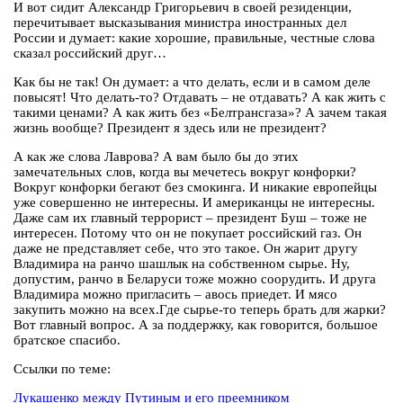
И вот сидит Александр Григорьевич в своей резиденции,
перечитывает высказывания министра иностранных дел
России и думает: какие хорошие, правильные, честные слова
сказал российский друг…
Как бы не так! Он думает: а что делать, если и в самом деле
повысят! Что делать-то? Отдавать – не отдавать? А как жить с
такими ценами? А как жить без «Белтрансгаза»? А зачем такая
жизнь вообще? Президент я здесь или не президент?
А как же слова Лаврова? А вам было бы до этих
замечательных слов, когда вы мечетесь вокруг конфорки?
Вокруг конфорки бегают без смокинга. И никакие европейцы
уже совершенно не интересны. И американцы не интересны.
Даже сам их главный террорист – президент Буш – тоже не
интересен. Потому что он не покупает российский газ. Он
даже не представляет себе, что это такое. Он жарит другу
Владимира на ранчо шашлык на собственном сырье. Ну,
допустим, ранчо в Беларуси тоже можно соорудить. И друга
Владимира можно пригласить – авось приедет. И мясо
закупить можно на всех.Где сырье-то теперь брать для жарки?
Вот главный вопрос. А за поддержку, как говорится, большое
братское спасибо.
Ссылки по теме:
Лукашенко между Путиным и его преемником