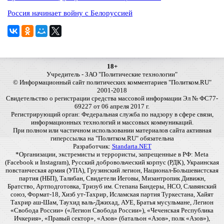
Россия начинает войну с Белоруссией
18+
Учредитель - ЗАО "Политические технологии"
© Информационный сайт политических комментариев "Политком.RU"
2001-2018
Свидетельство о регистрации средства массовой информации Эл № ФС77-
69227 от 06 апреля 2017 г.
Регистрирующий орган: Федеральная служба по надзору в сфере связи,
информационных технологий и массовых коммуникаций.
При полном или частичном использовании материалов сайта активная
гиперссылка на "Политком.RU" обязательна
Разработчик:
Standarta.NET
*Организации, экстремисты и террористы, запрещенные в РФ: Meta
(Facebook и Instagram), Русский добровольческий корпус (РДК), Украинская
повстанческая армия (УПА), Грузинский легион, Национал-Большевистская
партия (НБП), Талибан, Свидетели Иеговы, Мизантропик Дивижн,
Братство, Артподготовка, Тризуб им. Степана Бандеры, НСО, Славянский
союз, Формат-18, Хизб ут-Тахрир, Исламская партия Туркестана, Хайят
Тахрир аш-Шам, Таухид валь-Джихад, АУЕ, Братья мусульмане, Легион
«Свобода России» («Легион Свобода России»), «Чеченская Республика
Ичкерия», «Правый сектор», «Азов» (батальон «Азов», полк «Азов»),