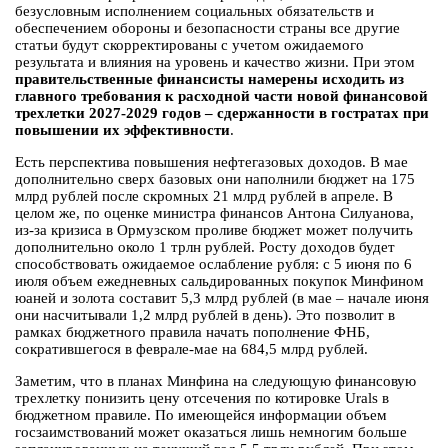
безусловным исполнением социальных обязательств и
обеспечением обороны и безопасности страны все другие
статьи будут скорректированы с учетом ожидаемого
результата и влияния на уровень и качество жизни. При этом
правительственные финансисты намерены исходить из
главного требования к расходной части новой финансовой
трехлетки 2027-2029 годов – сдержанности в гостратах при
повышении их эффективности
.
Есть перспектива повышения нефтегазовых доходов. В мае
дополнительно сверх базовых они наполнили бюджет на 175
млрд рублей после скромных 21 млрд рублей в апреле. В
целом же, по оценке министра финансов Антона Силуанова,
из-за кризиса в Ормузском проливе бюджет может получить
дополнительно около 1 трлн рублей. Росту доходов будет
способствовать ожидаемое ослабление рубля: с 5 июня по 6
июля объем ежедневных сальдированных покупок Минфином
юаней и золота составит 5,3 млрд рублей (в мае – начале июня
они насчитывали 1,2 млрд рублей в день). Это позволит в
рамках бюджетного правила начать пополнение ФНБ,
сократившегося в феврале-мае на 684,5 млрд рублей.
Заметим, что в планах Минфина на следующую финансовую
трехлетку понизить цену отсечения по котировке Urals в
бюджетном правиле. По имеющейся информации объем
госзаимствований может оказаться лишь немногим больше