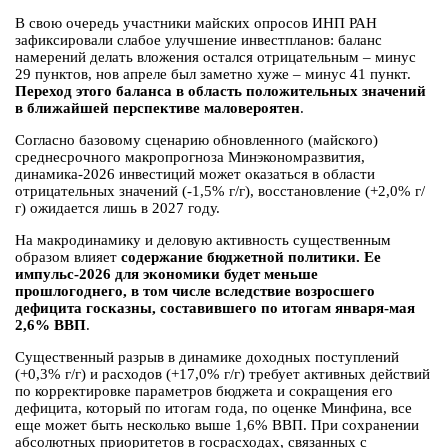
В свою очередь участники майских опросов ИНП РАН
зафиксировали слабое улучшение инвестпланов: баланс
намерений делать вложения остался отрицательным – минус
29 пунктов, нов апреле был заметно хуже – минус 41 пункт.
Переход этого баланса в область положительных значений
в ближайшей перспективе маловероятен
.
Согласно базовому сценарию обновленного (майского)
среднесрочного макропрогноза Минэкономразвития,
динамика-2026 инвестиций может оказаться в области
отрицательных значений (-1,5% г/г), восстановление (+2,0% г/
г) ожидается лишь в 2027 году.
На макродинамику и деловую активность существенным
образом влияет
содержание бюджетной политики. Ее
импульс-2026 для экономики будет меньше
прошлогоднего, в том числе вследствие возросшего
дефицита госказны, составившего по итогам января-мая
2,6% ВВП
.
Существенный разрыв в динамике доходных поступлений
(+0,3% г/г) и расходов (+17,0% г/г) требует активных действий
по корректировке параметров бюджета и сокращения его
дефицита, который по итогам года, по оценке Минфина, все
еще может быть несколько выше 1,6% ВВП. При сохранении
абсолютных приоритетов в госрасходах, связанных с