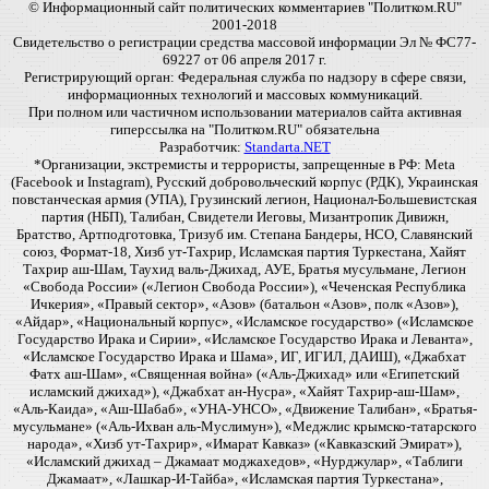
© Информационный сайт политических комментариев "Политком.RU"
2001-2018
Свидетельство о регистрации средства массовой информации Эл № ФС77-
69227 от 06 апреля 2017 г.
Регистрирующий орган: Федеральная служба по надзору в сфере связи,
информационных технологий и массовых коммуникаций.
При полном или частичном использовании материалов сайта активная
гиперссылка на "Политком.RU" обязательна
Разработчик:
Standarta.NET
*Организации, экстремисты и террористы, запрещенные в РФ: Meta
(Facebook и Instagram), Русский добровольческий корпус (РДК), Украинская
повстанческая армия (УПА), Грузинский легион, Национал-Большевистская
партия (НБП), Талибан, Свидетели Иеговы, Мизантропик Дивижн,
Братство, Артподготовка, Тризуб им. Степана Бандеры, НСО, Славянский
союз, Формат-18, Хизб ут-Тахрир, Исламская партия Туркестана, Хайят
Тахрир аш-Шам, Таухид валь-Джихад, АУЕ, Братья мусульмане, Легион
«Свобода России» («Легион Свобода России»), «Чеченская Республика
Ичкерия», «Правый сектор», «Азов» (батальон «Азов», полк «Азов»),
«Айдар», «Национальный корпус», «Исламское государство» («Исламское
Государство Ирака и Сирии», «Исламское Государство Ирака и Леванта»,
«Исламское Государство Ирака и Шама», ИГ, ИГИЛ, ДАИШ), «Джабхат
Фатх аш-Шам», «Священная война» («Аль-Джихад» или «Египетский
исламский джихад»), «Джабхат ан-Нусра», «Хайят Тахрир-аш-Шам»,
«Аль-Каида», «Аш-Шабаб», «УНА-УНСО», «Движение Талибан», «Братья-
мусульмане» («Аль-Ихван аль-Муслимун»), «Меджлис крымско-татарского
народа», «Хизб ут-Тахрир», «Имарат Кавказ» («Кавказский Эмират»),
«Исламский джихад – Джамаат моджахедов», «Нурджулар», «Таблиги
Джамаат», «Лашкар-И-Тайба», «Исламская партия Туркестана»,