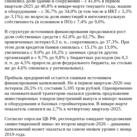
снизились доли зданий и сооружений – с 41,8% в первом
квартале-2025 до 40,8% в январе-марте текущего года, машин
и оборудования – с 36,7% до 34,0% (в том числе в ИКТ с 3,3%
до 3,1%); но возросла доля инвестиций в интеллектуальную
собственность (в основном в ПО) с 7,4% до 9,0%.
В структуре источников финансирования продолжился рост
доли собственных средств с 62,0% до 62,7%. Вес
привлеченных потерял 0,3 п. п., сократившись до 37,3%. При
этом доля кредитов банков снизилась с 15,1% до 13,9%,
увеличилась с 9,0% до 10,2% у заемных средств других
организаций и с 9,7% до 9,8% у бюджетных расходов (на 0,3
п. п. до 4,5% приросла доля федерального бюджета, на столько
же до 4,6% снизилась у региональных).
Прибыль предприятий остается главным источником
финансирования капвложений. Но в первом квартале-2026 она
потеряла 26,5% г/г, составив 5,185 трлн рублей. Одновременно
на понижательной траектории оказался уровень предложения
инвестиционных товаров (внутренний выпуск и импорт машин
и оборудования и базовых стройматериалов. В январе-марте
показатель снизился на 2,7% к четвертому кварталу-2025.
Согласно опросам ЦБ РФ, респонденты ожидают продолжение
«инвестиционной зимы» во втором квартале-2026 – динамика
капвложений может оказаться на самом низком уровне с конца
2019 года.