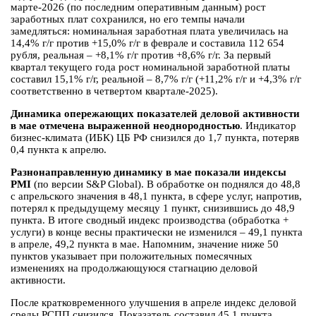
марте-2026 (по последним оперативным данным) рост
заработных плат сохранился, но его темпы начали
замедляться: номинальная заработная плата увеличилась на
14,4% г/г против +15,0% г/г в феврале и составила 112 654
рубля, реальная – +8,1% г/г против +8,6% г/г. За первый
квартал текущего года рост номинальной заработной платы
составил 15,1% г/г, реальной – 8,7% г/г (+11,2% г/г и +4,3% г/г
соответственно в четвертом квартале-2025).
Динамика опережающих показателей деловой активности
в мае отмечена выраженной неоднородностью
. Индикатор
бизнес-климата (ИБК) ЦБ РФ снизился до 1,7 пункта, потеряв
0,4 пункта к апрелю.
Разнонаправленную динамику в мае показали индексы
PMI
(по версии S&P Global). В обработке он поднялся до 48,8
с апрельского значения в 48,1 пункта, в сфере услуг, напротив,
потерял к предыдущему месяцу 1 пункт, снизившись до 48,9
пункта. В итоге сводный индекс производства (обработка +
услуги) в конце весны практически не изменился – 49,1 пункта
в апреле, 49,2 пункта в мае. Напомним, значение ниже 50
пунктов указывает при положительных помесячных
изменениях на продолжающуюся стагнацию деловой
активности.
После кратковременного улучшения в апреле индекс деловой
среды РСПП снизился. Показатель составил 45,1 пункта,