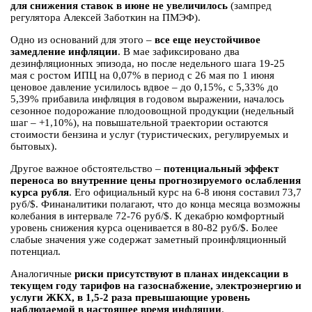
для снижения ставок в июне не увеличилось
(зампред
регулятора Алексей Заботкин на ПМЭФ).
Одно из оснований для этого –
все еще неустойчивое
замедление инфляции
. В мае зафиксировано два
дезинфляционных эпизода, но после недельного шага 19-25
мая с ростом ИПЦ на 0,07% в период с 26 мая по 1 июня
ценовое давление усилилось вдвое – до 0,15%, с 5,33% до
5,39% прибавила инфляция в годовом выражении, началось
сезонное подорожание плодоовощной продукции (недельный
шаг – +1,10%), на повышательной траектории остаются
стоимости бензина и услуг (туристических, регулируемых и
бытовых).
Другое важное обстоятельство –
потенциальный эффект
переноса во внутренние цены прогнозируемого ослабления
курса рубля
. Его официальный курс на 6-8 июня составил 73,7
руб/$. Финаналитики полагают, что до конца месяца возможны
колебания в интервале 72-76 руб/$. К декабрю комфортный
уровень снижения курса оценивается в 80-82 руб/$. Более
слабые значения уже содержат заметный проинфляционный
потенциал.
Аналогичные
риски присутствуют в планах индексации в
текущем году тарифов на газоснабжение, электроэнергию и
услуги ЖКХ, в 1,5-2 раза превышающие уровень
наблюдаемой в настоящее время инфляции
.