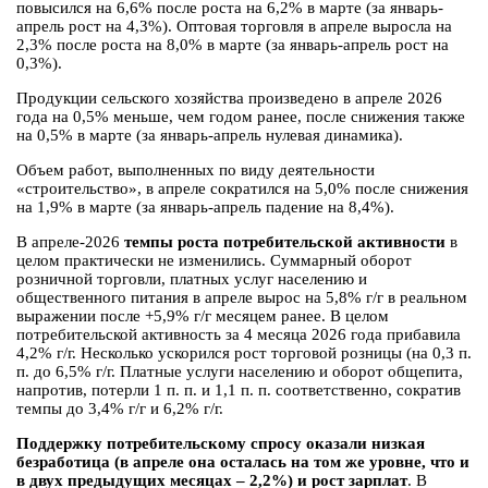
повысился на 6,6% после роста на 6,2% в марте (за январь-
апрель рост на 4,3%). Оптовая торговля в апреле выросла на
2,3% после роста на 8,0% в марте (за январь-апрель рост на
0,3%).
Продукции сельского хозяйства произведено в апреле 2026
года на 0,5% меньше, чем годом ранее, после снижения также
на 0,5% в марте (за январь-апрель нулевая динамика).
Объем работ, выполненных по виду деятельности
«строительство», в апреле сократился на 5,0% после снижения
на 1,9% в марте (за январь-апрель падение на 8,4%).
В апреле-2026
темпы роста потребительской активности
в
целом практически не изменились. Суммарный оборот
розничной торговли, платных услуг населению и
общественного питания в апреле вырос на 5,8% г/г в реальном
выражении после +5,9% г/г месяцем ранее. В целом
потребительской активность за 4 месяца 2026 года прибавила
4,2% г/г. Несколько ускорился рост торговой розницы (на 0,3 п.
п. до 6,5% г/г. Платные услуги населению и оборот общепита,
напротив, потерли 1 п. п. и 1,1 п. п. соответственно, сократив
темпы до 3,4% г/г и 6,2% г/г.
Поддержку потребительскому спросу оказали низкая
безработица (в апреле она осталась на том же уровне, что и
в двух предыдущих месяцах – 2,2%) и рост зарплат
. В