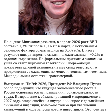
По оценке Минэкономразвития, в апреле-2026 рост ВВП
составил 1,3% г/г после 1,9% г/г в марте, с исключением
сезонного фактора сократившись на 0,5% м/м. В итоге
результат января-апреля оказался положительным – +0,2% в
годовом выражении. По формальным признакам экономика
ушла со стагфляционной траектории. Опережающие
показатели деловой активности в мае свидетельствуют о
продолжении ее оживления, но менее интенсивными темпами.
Макродинамика остается неравномерной.
Выступая на ПМЭФ-2026, Президент РФ Владимир Путин
особо подчеркнул, что будущее экономического роста в
России основывается на повышении производительности
труда. Возвращение к сбалансированной макродинамике в
2027 году, опирающейся на внутренний спрос с дальнейшим
снижением инфляции, возможно только при увеличении
капвложений в ходе запуска нового инвестцикла. Это, считает