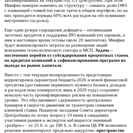
запланированных на текущий год 5,5 трлн рублей. При этом
Минфин намерен изменять их структуру – снижать долю ОФЗ
с плавающей ставкой (их около трети в общем портфеле, но на
них приходится порядка 60% всех расходов на обслуживание
внутреннего госдолга).
Еще один резерв сокращения дефицита – оптимизация
льготных кредитов и поддержка IPO компаний (по оценкам, к
ним в настоящее время готовы около 20 эмитентов). Минфин
будет компенсировать затраты на размещение акций
компаниям технологического сектора и МСП.
Задача –
постепенно перейти от субсидирования процентных ставок
по кредитам компаний к софинансированию программ их
выхода на рынок капитала
.
Вместе с тем текущая неопределенность предстоящих
корректировок параметров бюджета-2026 и новой финансовой
трехлетки (достижение первичного нулевого баланса доходов
и расходов пока планируется лишь в 2029 году) сохраняет
немалую часть проинфляционных рисков на повышенном
уровне. Это обуславливает сдержанность центральных
банкиров в скорости движения по траектории снижения
ключевой ставки. Накануне заседания Совета директоров
Центробанка по этому вопросу 19 июня в ожиданиях
участников рынков и экспертов наблюдается значимый
«разброс» - от 25 б. п. до 100 б. п. В самом ЦБ РФ возможное
решение комментируют предельно аккуратно:
пространство