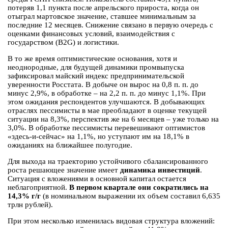
потеряв 1,1 пункта после апрельского прироста, когда он
отыграл мартовское значение, ставшее минимальным за
последние 12 месяцев. Снижение связано в первую очередь с
оценками финансовых условий, взаимодействия с
государством (B2G) и логистики.
В то же время оптимистические основания, хотя и
неоднородные, для будущей динамики промвыпуска
зафиксировал майский индекс предпринимательской
уверенности Росстата. В добыче он вырос на 0,8 п. п. до
минус 2,9%, в обработке – на 2,2 п. п. до минус 1,1%. При
этом ожидания респондентов улучшаются. В добывающих
отраслях пессимисты в мае преобладают в оценке текущей
ситуации на 8,3%, перспектив же на 6 месяцев – уже только на
3,0%. В обработке пессимисты перевешивают оптимистов
«здесь-и-сейчас» на 1,1%, но уступают им на 18,1% в
ожиданиях на ближайшее полугодие.
Для выхода на траекторию устойчивого сбалансированного
роста решающее значение имеет
динамика инвестиций
.
Ситуация с вложениями в основной капитал остается
неблагоприятной.
В первом квартале они сократились на
14,3% г/г
(в номинальном выражении их объем составил 6,635
трлн рублей).
При этом несколько изменилась видовая структура вложений: