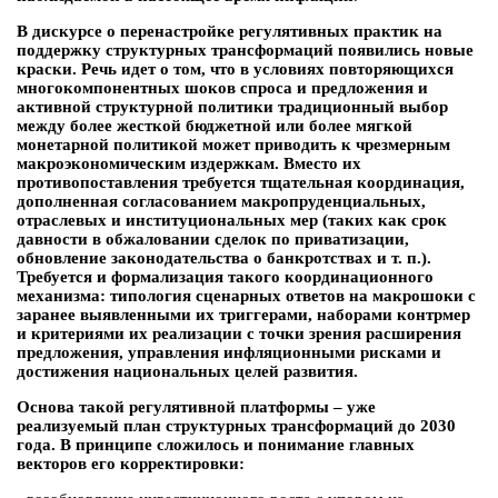
В дискурсе о перенастройке регулятивных практик на
поддержку структурных трансформаций появились новые
краски. Речь идет о том, что в условиях повторяющихся
многокомпонентных шоков спроса и предложения и
активной структурной политики традиционный выбор
между более жесткой бюджетной или более мягкой
монетарной политикой может приводить к чрезмерным
макроэкономическим издержкам. Вместо их
противопоставления требуется тщательная координация,
дополненная согласованием макропруденциальных,
отраслевых и институциональных мер (таких как срок
давности в обжаловании сделок по приватизации,
обновление законодательства о банкротствах и т. п.).
Требуется и формализация такого координационного
механизма: типология сценарных ответов на макрошоки с
заранее выявленными их триггерами, наборами контрмер
и критериями их реализации с точки зрения расширения
предложения, управления инфляционными рисками и
достижения национальных целей развития.
Основа такой регулятивной платформы – уже
реализуемый план структурных трансформаций до 2030
года. В принципе сложилось и понимание главных
векторов его корректировки: