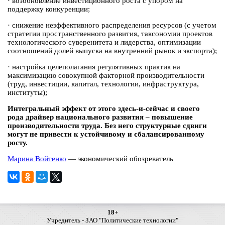
·
возобновление инвестиционного роста с упором на
поддержку конкуренции;
·
снижение неэффективного распределения ресурсов (с учетом
стратегии пространственного развития, таксономии проектов
технологического суверенитета и лидерства, оптимизации
соотношений долей выпуска на внутренний рынок и экспорта);
·
настройка целеполагания регулятивных практик на
максимизацию совокупной факторной производительности
(труд, инвестиции, капитал, технологии, инфраструктура,
институты);
Интегральный эффект от этого здесь-и-сейчас и своего
рода драйвер национального развития – повышение
производительности труда. Без него структурные сдвиги
могут не привести к устойчивому и сбалансированному
росту.
Марина Войтенко
— экономический обозреватель
18+
Учредитель - ЗАО "Политические технологии"