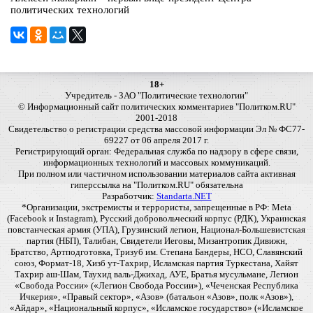
политических технологий
18+
Учредитель - ЗАО "Политические технологии"
© Информационный сайт политических комментариев "Политком.RU"
2001-2018
Свидетельство о регистрации средства массовой информации Эл № ФС77-
69227 от 06 апреля 2017 г.
Регистрирующий орган: Федеральная служба по надзору в сфере связи,
информационных технологий и массовых коммуникаций.
При полном или частичном использовании материалов сайта активная
гиперссылка на "Политком.RU" обязательна
Разработчик:
Standarta.NET
*Организации, экстремисты и террористы, запрещенные в РФ: Meta
(Facebook и Instagram), Русский добровольческий корпус (РДК), Украинская
повстанческая армия (УПА), Грузинский легион, Национал-Большевистская
партия (НБП), Талибан, Свидетели Иеговы, Мизантропик Дивижн,
Братство, Артподготовка, Тризуб им. Степана Бандеры, НСО, Славянский
союз, Формат-18, Хизб ут-Тахрир, Исламская партия Туркестана, Хайят
Тахрир аш-Шам, Таухид валь-Джихад, АУЕ, Братья мусульмане, Легион
«Свобода России» («Легион Свобода России»), «Чеченская Республика
Ичкерия», «Правый сектор», «Азов» (батальон «Азов», полк «Азов»),
«Айдар», «Национальный корпус», «Исламское государство» («Исламское