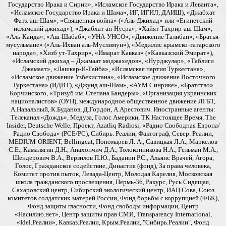
Государство Ирака и Сирии», «Исламское Государство Ирака и Леванта»,
«Исламское Государство Ирака и Шама», ИГ, ИГИЛ, ДАИШ), «Джабхат
Фатх аш-Шам», «Священная война» («Аль-Джихад» или «Египетский
исламский джихад»), «Джабхат ан-Нусра», «Хайят Тахрир-аш-Шам»,
«Аль-Каида», «Аш-Шабаб», «УНА-УНСО», «Движение Талибан», «Братья-
мусульмане» («Аль-Ихван аль-Муслимун»), «Меджлис крымско-татарского
народа», «Хизб ут-Тахрир», «Имарат Кавказ» («Кавказский Эмират»),
«Исламский джихад – Джамаат моджахедов», «Нурджулар», «Таблиги
Джамаат», «Лашкар-И-Тайба», «Исламская партия Туркестана»,
«Исламское движение Узбекистана», «Исламское движение Восточного
Туркестана» (ИДВТ), «Джунд аш-Шам», «АУМ Синрике», «Братство»
Корчинского, «Тризуб им. Степана Бандеры», «Организация украинских
националистов» (ОУН), международное общественное движение ЛГБТ,
А.Навальный, К.Буданов, Д.Гордон, А.Арестович. Иностранные агенты:
Телеканал «Дождь», Медуза, Голос Америки, ТК Настоящее Время, The
Insider, Deutsche Welle, Проект, Azatliq Radiosi, «Радио Свободная Европа/
Радио Свобода» (PCE/PC), Сибирь. Реалии, Фактограф, Север. Реалии,
MEDIUM-ORIENT, Bellingcat, Пономарев Л. А., Савицкая Л.А., Маркелов
С.Е., Камалягин Д.Н., Апахончич Д.А., Толоконникова Н.А., Гельман М.А.,
Шендерович В.А., Верзилов П.Ю., Баданин Р.С., Альянс Врачей, Агора,
Голос, Гражданское содействие, Династия (фонд), За права человека,
Комитет против пыток, Левада-Центр, Молодая Карелия, Московская
школа гражданского просвещения, Пермь-36, Ракурс, Русь Сидящая,
Сахаровский центр, Сибирский экологический центр, ИАЦ Сова, Союз
комитетов солдатских матерей России, Фонд борьбы с коррупцией (ФБК),
Фонд защиты гласности, Фонд свободы информации, Центр
«Насилию.нет», Центр защиты прав СМИ, Transparency International,
«Idel.Реалии», Кавказ.Реалии, Крым.Реалии, "Сибирь.Реалии", Фонд