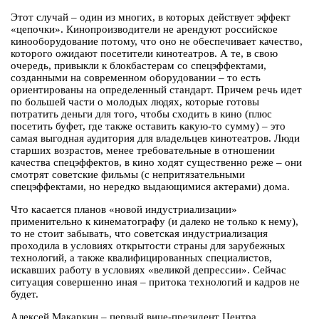
Этот случай – один из многих, в которых действует эффект
«цепочки». Кинопроизводители не арендуют российское
кинооборудование потому, что оно не обеспечивает качество,
которого ожидают посетители кинотеатров. А те, в свою
очередь, привыкли к блокбастерам со спецэффектами,
созданными на современном оборудовании – то есть
ориентированы на определенный стандарт. Причем речь идет
по большей части о молодых людях, которые готовы
потратить деньги для того, чтобы сходить в кино (плюс
посетить буфет, где также оставить какую-то сумму) – это
самая выгодная аудитория для владельцев кинотеатров. Люди
старших возрастов, менее требовательные в отношении
качества спецэффектов, в кино ходят существенно реже – они
смотрят советские фильмы (с непритязательными
спецэффектами, но нередко выдающимися актерами) дома.
Что касается планов «новой индустриализации»
применительно к кинематографу (и далеко не только к нему),
то не стоит забывать, что советская индустриализация
проходила в условиях открытости страны для зарубежных
технологий, а также квалифицированных специалистов,
искавших работу в условиях «великой депрессии». Сейчас
ситуация совершенно иная – притока технологий и кадров не
будет.
Алексей Макаркин – первый вице-президент Центра