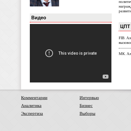
полити
награж
развит
Видео
ЦПТ 
FIB. А
вызово
МК. Ал
Комментарии
Интервью
Аналитика
Бизнес
Экспертиза
Выборы