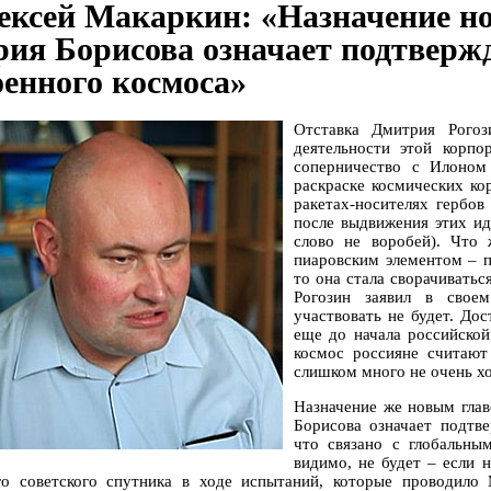
ексей Макаркин: «Назначение н
ия Борисова означает подтвержд
оенного космоса»
Отставка Дмитрия Рогоз
деятельности этой корпо
соперничество с Илоном
раскраске космических ко
ракетах-носителях гербов
после выдвижения этих ид
слово не воробей). Что 
пиаровским элементом – п
то она стала сворачиватьс
Рогозин заявил в своем
участвовать не будет. До
еще до начала российско
космос россияне считают
слишком много не очень хо
Назначение же новым гла
Борисова означает подтве
что связано с глобальны
видимо, не будет – если 
го советского спутника в ходе испытаний, которые проводил