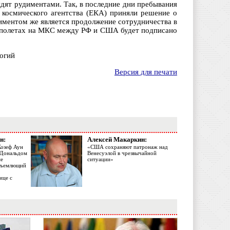
дят рудиментами. Так, в последние дни пребывания
о космического агентства (ЕКА) приняли решение о
иментом же является продолжение сотрудничества в
х полетах на МКС между РФ и США будет подписано
огий
Версия для печати
н:
Алексей Макаркин:
Жозеф Аун
«США сохраняют патронаж над
с Дональдом
Венесуэлой в чрезвычайной
ме
ситуации»
объемлющий
ице с