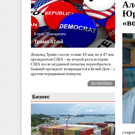
Ал
Юр
«в
Борис Макаренко
Трамп 47-ой
Дональд Трамп стал не только 45-ым, но и 47-ым
президентом США – во второй раз в истории
США после неудачной попытки переизбраться
бывший президент возвращается в Белый Дом – с
другим порядковым номером.
подробнее
Бизнес
старо