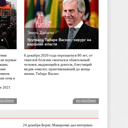
Эмиль Дабагян
 к
Уругваец Табаре Васкес: хирург на
вершине власти
ении
6 декабря 2020 года перешагнув 80 лет, от
сли первые
тяжелой болезни скончался обаятельный
кции,
человек, выдающийся деятель, блестящий
ание
медик онколог, практиковавший до конца
няном
жизни, Табаре Васкес.
ии огня в
ле 2021
дробнее
подробнее
24 декабря Борис Макаренко дал интервью