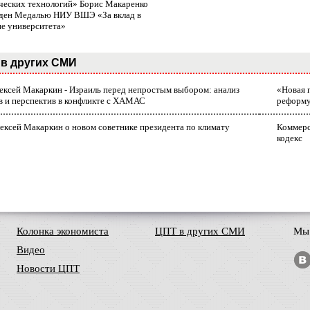
ческих технологий» Борис Макаренко
ден Медалью НИУ ВШЭ «За вклад в
ие университета»
в других СМИ
лексей Макаркин - Израиль перед непростым выбором: анализ
«Новая 
в и перспектив в конфликте с ХАМАС
реформ
ексей Макаркин о новом советнике президента по климату
Коммерс
кодекс
Колонка экономиста
ЦПТ в других СМИ
Мы 
Видео
Новости ЦПТ