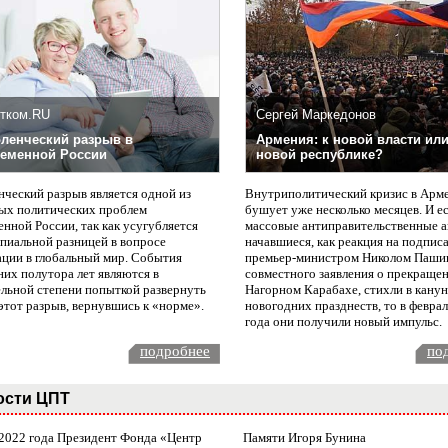
тком.RU
Сергей Маркедонов
ленческий разрыв в
Армения: к новой власти или
еменной России
новой республике?
нческий разрыв является одной из
Внутриполитический кризис в Арм
ых политических проблем
бушует уже несколько месяцев. И е
нной России, так как усугубляется
массовые антиправительственные а
пиальной разницей в вопросе
начавшиеся, как реакция на подпис
ации в глобальный мир. События
премьер-министром Николом Паши
них полутора лет являются в
совместного заявления о прекращен
ельной степени попыткой развернуть
Нагорном Карабахе, стихли в канун
этот разрыв, вернувшись к «норме».
новогодних празднеств, то в февра
года они получили новый импульс.
подробнее
по
ости ЦПТ
 2022 года Президент Фонда «Центр
Памяти Игоря Бунина