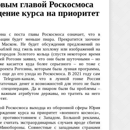
овым главой Роскосмоса
ение курса на приоритет
ина с поста главы Роскосмоса означает, что в
рации будет меньше пиара. Прекратится заочное
 Маском. Не будет обсуждения предложений по
раблей под гжель или хохлому или изображений на
 городов Золотого кольца (спустя некоторое время
ей Рогозин заявил, что они были шуточными – но
же касается куда более серьезного – но тоже с
роекта Рогозина, которым была лунная программа,
я еще до его ухода из Роскосмоса. В 2021 году сам
 Telegram-канале, что в лунной гонке Россия
статочных денег и возможностей для этого не было
й спецоперации. Да и пиаром были бы проблемы –
 важным атрибутом державы, но тратить на него
тят.
вой Роскосмоса выходца из оборонной сферы Юрия
рждение курса на приоритет «военного космоса»,
м противостоянием с Западом. Большой рекламы,
не считать экстраординарных случаев вроде сбития
о Минобороны. Совместные с западными странами