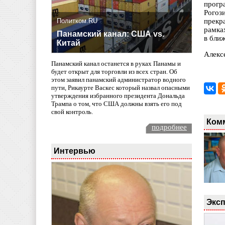
прогр
Рогоз
Политком.RU
прекр
рамка
Панамский канал: США vs.
в бли
Китай
Алекс
Панамский канал останется в руках Панамы и
будет открыт для торговли из всех стран. Об
этом заявил панамский администратор водного
пути, Рикаурте Васкес который назвал опасными
утверждения избранного президента Дональда
Трампа о том, что США должны взять его под
свой контроль.
Ком
подробнее
Интервью
Эксп