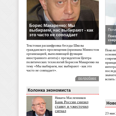
Борис Макаренко: Мы
Поли
выбираем, нас выбирают - как
это часто не совпадает
Поко
совр
Текстовая расшифровка беседы Школы
гражданского просвещения (признана Минюстом
Поколе
организацией, выполняющей функции
основн
иностранного агента) с президентом Центра
совреме
политических технологий Борисом Макаренко на
принци
тему «Мы выбираем, нас выбирают - как это
интегр
часто не совпадает».
послед
значит
подробнее
вспять 
Колонка экономиста
Никита Масленников
Банк России снизил
Нов
ставку и ужесточил
сигнал
23 мая