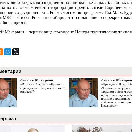
аммы либо закрываются (причем по инициативе Запада), либо выгля
ина во главе космической корпорации представители Европейског
ащении сотрудничества с Роскосмосом по программе ExoMars. Руд
х МКС – 6 июля Рогозин сообщил, что соглашение о перекрестны
жайшее время.
ей Макаркин – первый вице-президент Центра политических технол
ментарии
Алексей Макаркин:
Алексей Макарки
«В польской партии «Право и
«Президент Ливана 
справедливость» раскол. Что это
21 июля на встрече 
означает?»
Трампом в Белом до
представил ему все
план по укреплению
стабильности на гран
Израилем»
ертиза