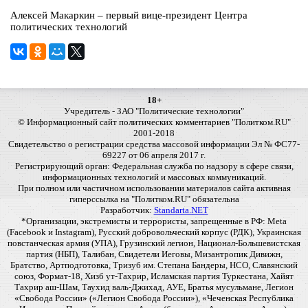
Алексей Макаркин – первый вице-президент Центра
политических технологий
18+
Учредитель - ЗАО "Политические технологии"
© Информационный сайт политических комментариев "Политком.RU"
2001-2018
Свидетельство о регистрации средства массовой информации Эл № ФС77-
69227 от 06 апреля 2017 г.
Регистрирующий орган: Федеральная служба по надзору в сфере связи,
информационных технологий и массовых коммуникаций.
При полном или частичном использовании материалов сайта активная
гиперссылка на "Политком.RU" обязательна
Разработчик:
Standarta.NET
*Организации, экстремисты и террористы, запрещенные в РФ: Meta
(Facebook и Instagram), Русский добровольческий корпус (РДК), Украинская
повстанческая армия (УПА), Грузинский легион, Национал-Большевистская
партия (НБП), Талибан, Свидетели Иеговы, Мизантропик Дивижн,
Братство, Артподготовка, Тризуб им. Степана Бандеры, НСО, Славянский
союз, Формат-18, Хизб ут-Тахрир, Исламская партия Туркестана, Хайят
Тахрир аш-Шам, Таухид валь-Джихад, АУЕ, Братья мусульмане, Легион
«Свобода России» («Легион Свобода России»), «Чеченская Республика