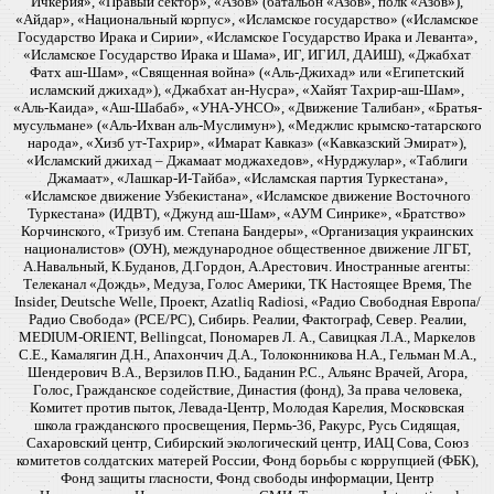
Ичкерия», «Правый сектор», «Азов» (батальон «Азов», полк «Азов»),
«Айдар», «Национальный корпус», «Исламское государство» («Исламское
Государство Ирака и Сирии», «Исламское Государство Ирака и Леванта»,
«Исламское Государство Ирака и Шама», ИГ, ИГИЛ, ДАИШ), «Джабхат
Фатх аш-Шам», «Священная война» («Аль-Джихад» или «Египетский
исламский джихад»), «Джабхат ан-Нусра», «Хайят Тахрир-аш-Шам»,
«Аль-Каида», «Аш-Шабаб», «УНА-УНСО», «Движение Талибан», «Братья-
мусульмане» («Аль-Ихван аль-Муслимун»), «Меджлис крымско-татарского
народа», «Хизб ут-Тахрир», «Имарат Кавказ» («Кавказский Эмират»),
«Исламский джихад – Джамаат моджахедов», «Нурджулар», «Таблиги
Джамаат», «Лашкар-И-Тайба», «Исламская партия Туркестана»,
«Исламское движение Узбекистана», «Исламское движение Восточного
Туркестана» (ИДВТ), «Джунд аш-Шам», «АУМ Синрике», «Братство»
Корчинского, «Тризуб им. Степана Бандеры», «Организация украинских
националистов» (ОУН), международное общественное движение ЛГБТ,
А.Навальный, К.Буданов, Д.Гордон, А.Арестович. Иностранные агенты:
Телеканал «Дождь», Медуза, Голос Америки, ТК Настоящее Время, The
Insider, Deutsche Welle, Проект, Azatliq Radiosi, «Радио Свободная Европа/
Радио Свобода» (PCE/PC), Сибирь. Реалии, Фактограф, Север. Реалии,
MEDIUM-ORIENT, Bellingcat, Пономарев Л. А., Савицкая Л.А., Маркелов
С.Е., Камалягин Д.Н., Апахончич Д.А., Толоконникова Н.А., Гельман М.А.,
Шендерович В.А., Верзилов П.Ю., Баданин Р.С., Альянс Врачей, Агора,
Голос, Гражданское содействие, Династия (фонд), За права человека,
Комитет против пыток, Левада-Центр, Молодая Карелия, Московская
школа гражданского просвещения, Пермь-36, Ракурс, Русь Сидящая,
Сахаровский центр, Сибирский экологический центр, ИАЦ Сова, Союз
комитетов солдатских матерей России, Фонд борьбы с коррупцией (ФБК),
Фонд защиты гласности, Фонд свободы информации, Центр