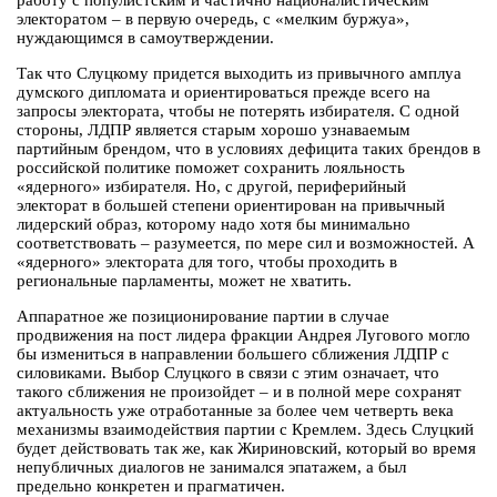
работу с популистским и частично националистическим
электоратом – в первую очередь, с «мелким буржуа»,
нуждающимся в самоутверждении.
Так что Слуцкому придется выходить из привычного амплуа
думского дипломата и ориентироваться прежде всего на
запросы электората, чтобы не потерять избирателя. С одной
стороны, ЛДПР является старым хорошо узнаваемым
партийным брендом, что в условиях дефицита таких брендов в
российской политике поможет сохранить лояльность
«ядерного» избирателя. Но, с другой, периферийный
электорат в большей степени ориентирован на привычный
лидерский образ, которому надо хотя бы минимально
соответствовать – разумеется, по мере сил и возможностей. А
«ядерного» электората для того, чтобы проходить в
региональные парламенты, может не хватить.
Аппаратное же позиционирование партии в случае
продвижения на пост лидера фракции Андрея Лугового могло
бы измениться в направлении большего сближения ЛДПР с
силовиками. Выбор Слуцкого в связи с этим означает, что
такого сближения не произойдет – и в полной мере сохранят
актуальность уже отработанные за более чем четверть века
механизмы взаимодействия партии с Кремлем. Здесь Слуцкий
будет действовать так же, как Жириновский, который во время
непубличных диалогов не занимался эпатажем, а был
предельно конкретен и прагматичен.