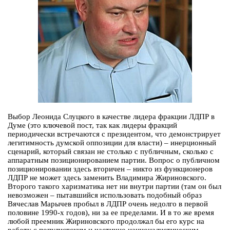
Выбор Леонида Слуцкого в качестве лидера фракции ЛДПР в
Думе (это ключевой пост, так как лидеры фракций
периодически встречаются с президентом, что демонстрирует
легитимность думской оппозиции для власти) – инерционный
сценарий, который связан не столько с публичным, сколько с
аппаратным позиционированием партии. Вопрос о публичном
позиционировании здесь вторичен – никто из функционеров
ЛДПР не может здесь заменить Владимира Жириновского.
Второго такого харизматика нет ни внутри партии (там он был
невозможен – пытавшийся использовать подобный образ
Вячеслав Марычев пробыл в ЛДПР очень недолго в первой
половине 1990-х годов), ни за ее пределами. И в то же время
любой преемник Жириновского продолжал бы его курс на