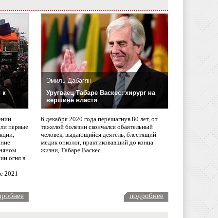
Эмиль Дабагян
 к
Уругваец Табаре Васкес: хирург на
вершине власти
ении
6 декабря 2020 года перешагнув 80 лет, от
сли первые
тяжелой болезни скончался обаятельный
кции,
человек, выдающийся деятель, блестящий
ание
медик онколог, практиковавший до конца
няном
жизни, Табаре Васкес.
ии огня в
ле 2021
дробнее
подробнее