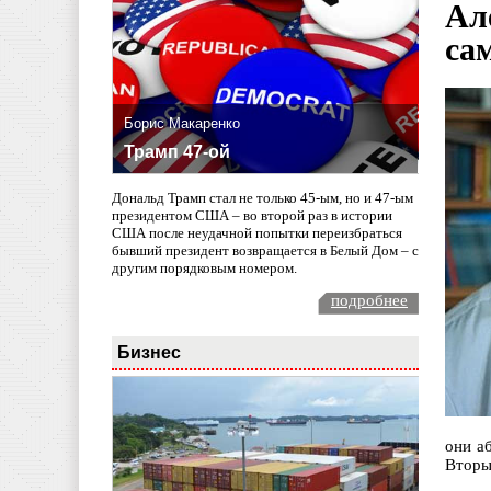
Ал
са
Борис Макаренко
Трамп 47-ой
Дональд Трамп стал не только 45-ым, но и 47-ым
президентом США – во второй раз в истории
США после неудачной попытки переизбраться
бывший президент возвращается в Белый Дом – с
другим порядковым номером.
подробнее
Бизнес
они а
Вторы