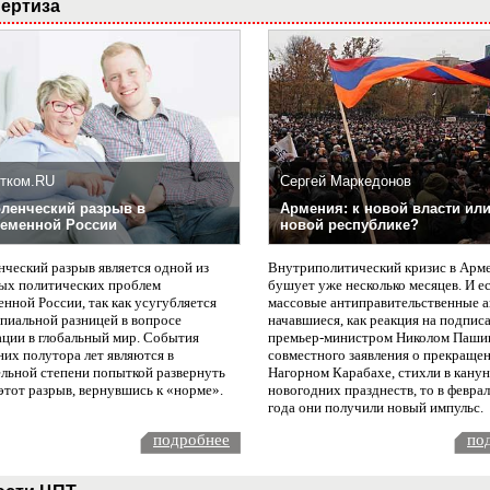
ертиза
тком.RU
Сергей Маркедонов
ленческий разрыв в
Армения: к новой власти или
еменной России
новой республике?
нческий разрыв является одной из
Внутриполитический кризис в Арм
ых политических проблем
бушует уже несколько месяцев. И е
нной России, так как усугубляется
массовые антиправительственные а
пиальной разницей в вопросе
начавшиеся, как реакция на подпис
ации в глобальный мир. События
премьер-министром Николом Паши
них полутора лет являются в
совместного заявления о прекращен
ельной степени попыткой развернуть
Нагорном Карабахе, стихли в канун
этот разрыв, вернувшись к «норме».
новогодних празднеств, то в февра
года они получили новый импульс.
подробнее
по