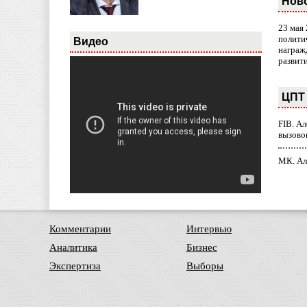
Нов
23 мая
полити
Видео
награж
развит
ЦПТ 
FIB. А
вызово
МК. Ал
Комментарии
Интервью
Аналитика
Бизнес
Экспертиза
Выборы