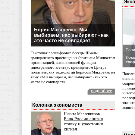
Эксп
Борис Макаренко: Мы
выбираем, нас выбирают - как
это часто не совпадает
Поли
Текстовая расшифровка беседы Школы
Поко
гражданского просвещения (признана Минюстом
совр
организацией, выполняющей функции
иностранного агента) с президентом Центра
политических технологий Борисом Макаренко на
Поколе
тему «Мы выбираем, нас выбирают - как это
основн
часто не совпадает».
совреме
принци
подробнее
интегр
послед
значит
Колонка экономиста
вспять 
Никита Масленников
Банк России снизил
ставку и ужесточил
сигнал