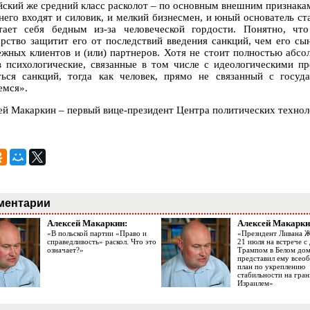
йский же средний класс расколот – по основным внешним признака
 него входят и силовик, и мелкий бизнесмен, и юный основатель ст
тает себя бедным из-за человеческой гордости. Понятно, чт
арство защитит его от последствий введения санкций, чем его с
ежных клиентов и (или) партнеров. Хотя не стоит полностью абс
в психологические, связанные в том числе с идеологическими п
ться санкций, тогда как человек, прямо не связанный с госуд
емся».
ей Макаркин – первый вице-президент Центра политических технол
ментарии
Алексей Макаркин:
Алексей Макарки
«В польской партии «Право и
«Президент Ливана 
справедливость» раскол. Что это
21 июля на встрече 
означает?»
Трампом в Белом до
представил ему все
план по укреплению
стабильности на гран
Израилем»