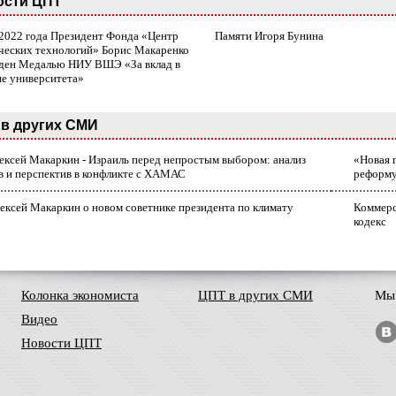
ости ЦПТ
 2022 года Президент Фонда «Центр
Памяти Игоря Бунина
ческих технологий» Борис Макаренко
ден Медалью НИУ ВШЭ «За вклад в
ие университета»
в других СМИ
лексей Макаркин - Израиль перед непростым выбором: анализ
«Новая 
в и перспектив в конфликте с ХАМАС
реформ
ексей Макаркин о новом советнике президента по климату
Коммерс
кодекс
Колонка экономиста
ЦПТ в других СМИ
Мы 
Видео
Новости ЦПТ