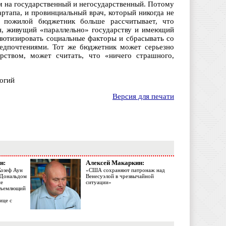
м на государственный и негосударственный. Потому
артапа, и провинциальный врач, который никогда не
о пожилой бюджетник больше рассчитывает, что
ын, живущий «параллельно» государству и имеющий
олютизировать социальные факторы и сбрасывать со
редпочтениями. Тот же бюджетник может серьезно
арством, может считать, что «ничего страшного,
огий
Версия для печати
н:
Алексей Макаркин:
Жозеф Аун
«США сохраняют патронаж над
с Дональдом
Венесуэлой в чрезвычайной
ме
ситуации»
объемлющий
ице с