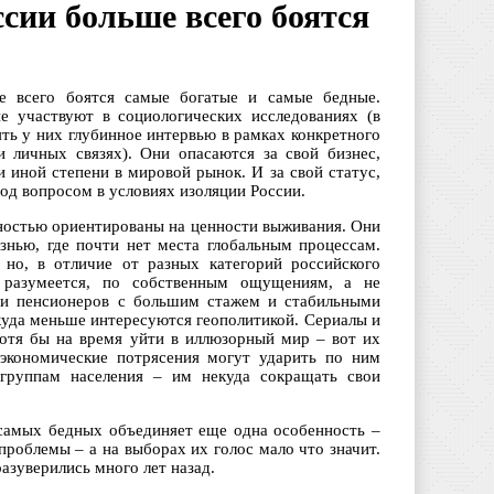
сии больше всего боятся
е всего боятся самые богатые и самые бедные.
е участвуют в социологических исследованиях (в
ять у них глубинное интервью в рамках конкретного
 личных связях). Они опасаются за свой бизнес,
 иной степени в мировой рынок. И за свой статус,
од вопросом в условиях изоляции России.
ностью ориентированы на ценности выживания. Они
знью, где почти нет места глобальным процессам.
 но, в отличие от разных категорий российского
а, разумеется, по собственным ощущениям, а не
 и пенсионеров с большим стажем и стабильными
уда меньше интересуются геополитикой. Сериалы и
хотя бы на время уйти в иллюзорный мир – вот их
экономические потрясения могут ударить по ним
 группам населения – им некуда сокращать свои
самых бедных объединяет еще одна особенность –
проблемы – а на выборах их голос мало что значит.
азуверились много лет назад.