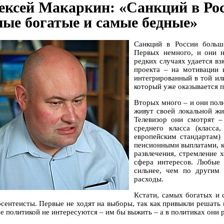
ексей Макаркин: «Санкций в Рос
мые богатые и самые бедные»
Санкций в России больш
Первых немного, и они н
редких случаях удается вз
проекта – на мотивации и
интегрированный в той или
который уже оказывается п
Вторых много – и они пол
живут своей локальной жи
Телевизор они смотрят –
среднего класса (класс
европейским стандартам)
пенсионными выплатами, к
развлечения, стремление 
сфера интересов. Любые 
сильнее, чем по другим
расходы.
Кстати, самых богатых и 
бсентеисты. Первые не ходят на выборы, так как привыкли решать 
е политикой не интересуются – им бы выжить – а в политиках они р