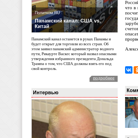
Росси
что в
Политком.RU
посчи
госуд
Панамский канал: США vs.
заруб
Китай
счето
опаса
прорв
Панамский канал останется в руках Панамы и
будет открыт для торговли из всех стран. Об
Алекс
этом заявил панамский администратор водного
пути, Рикаурте Васкес который назвал опасными
утверждения избранного президента Дональда
Трампа о том, что США должны взять его под
свой контроль.
подробнее
Ком
Интервью