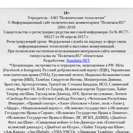
18+
Учредитель - ЗАО "Политические технологии"
© Информационный сайт политических комментариев "Политком.RU"
2001-2018
Свидетельство о регистрации средства массовой информации Эл № ФС77-
69227 от 06 апреля 2017 г.
Регистрирующий орган: Федеральная служба по надзору в сфере связи,
информационных технологий и массовых коммуникаций.
При полном или частичном использовании материалов сайта активная
гиперссылка на "Политком.RU" обязательна
Разработчик:
Standarta.NET
*Организации, экстремисты и террористы, запрещенные в РФ: Meta
(Facebook и Instagram), Русский добровольческий корпус (РДК), Украинская
повстанческая армия (УПА), Грузинский легион, Национал-Большевистская
партия (НБП), Талибан, Свидетели Иеговы, Мизантропик Дивижн,
Братство, Артподготовка, Тризуб им. Степана Бандеры, НСО, Славянский
союз, Формат-18, Хизб ут-Тахрир, Исламская партия Туркестана, Хайят
Тахрир аш-Шам, Таухид валь-Джихад, АУЕ, Братья мусульмане, Легион
«Свобода России» («Легион Свобода России»), «Чеченская Республика
Ичкерия», «Правый сектор», «Азов» (батальон «Азов», полк «Азов»),
«Айдар», «Национальный корпус», «Исламское государство» («Исламское
Государство Ирака и Сирии», «Исламское Государство Ирака и Леванта»,
«Исламское Государство Ирака и Шама», ИГ, ИГИЛ, ДАИШ), «Джабхат
Фатх аш-Шам», «Священная война» («Аль-Джихад» или «Египетский
исламский джихад»), «Джабхат ан-Нусра», «Хайят Тахрир-аш-Шам»,
«Аль-Каида», «Аш-Шабаб», «УНА-УНСО», «Движение Талибан», «Братья-