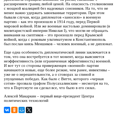
расширением границ любой ценой. На опасность столкновения
с мощной коалицией без надежных союзников. На то, что не
менее важно удержать завоеванные территории. При этом
бывали случаи, когда дипломатов «заносило» в военную
партию – как это произошло в 1914 году, перед Первой
мировой войной. Или же военные настолько доминировали (в
милитаристской империи Николая I), что могли не обращать
внимания на скептиков – это произошло перед Крымской
войной, когда с роковым ультиматумом в Константинополь
был послан князь Меншиков – человек военный, а не дипломат.
Еще одна особенность дипломатической линии заключается в
том, что она востребуется в тот момент, когда выясняется
неэффективность (или ограниченная эффективность) военной.
И вот тут со стороны приверженцев «военной» партии
начинаются новые, еще более резкие, чем ранее, инвективы –
уже не о нерешительности, а о сговорах за спиной и
упущенных победах. Как было с Витте, которого «черная
сотня» прозвала графом Полусахалинским – несмотря на то,
что в Портсмуте он сделал все, что было в его силах.
Алексей Макаркин – первый вице-президент Центра
политических технологий