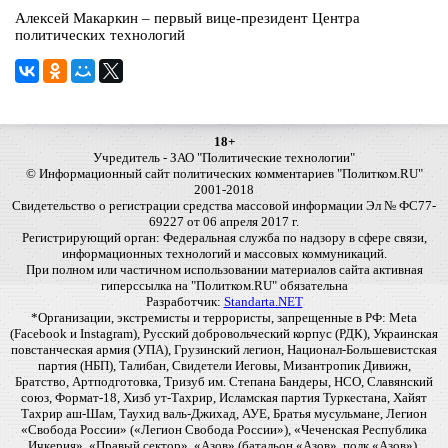
Алексей Макаркин – первый вице-президент Центра
политических технологий
18+
Учредитель - ЗАО "Политические технологии"
© Информационный сайт политических комментариев "Политком.RU"
2001-2018
Свидетельство о регистрации средства массовой информации Эл № ФС77-
69227 от 06 апреля 2017 г.
Регистрирующий орган: Федеральная служба по надзору в сфере связи,
информационных технологий и массовых коммуникаций.
При полном или частичном использовании материалов сайта активная
гиперссылка на "Политком.RU" обязательна
Разработчик:
Standarta.NET
*Организации, экстремисты и террористы, запрещенные в РФ: Meta
(Facebook и Instagram), Русский добровольческий корпус (РДК), Украинская
повстанческая армия (УПА), Грузинский легион, Национал-Большевистская
партия (НБП), Талибан, Свидетели Иеговы, Мизантропик Дивижн,
Братство, Артподготовка, Тризуб им. Степана Бандеры, НСО, Славянский
союз, Формат-18, Хизб ут-Тахрир, Исламская партия Туркестана, Хайят
Тахрир аш-Шам, Таухид валь-Джихад, АУЕ, Братья мусульмане, Легион
«Свобода России» («Легион Свобода России»), «Чеченская Республика
Ичкерия», «Правый сектор», «Азов» (батальон «Азов», полк «Азов»),