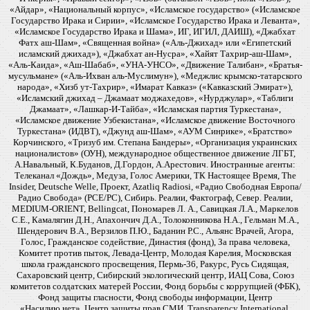
«Айдар», «Национальный корпус», «Исламское государство» («Исламское
Государство Ирака и Сирии», «Исламское Государство Ирака и Леванта»,
«Исламское Государство Ирака и Шама», ИГ, ИГИЛ, ДАИШ), «Джабхат
Фатх аш-Шам», «Священная война» («Аль-Джихад» или «Египетский
исламский джихад»), «Джабхат ан-Нусра», «Хайят Тахрир-аш-Шам»,
«Аль-Каида», «Аш-Шабаб», «УНА-УНСО», «Движение Талибан», «Братья-
мусульмане» («Аль-Ихван аль-Муслимун»), «Меджлис крымско-татарского
народа», «Хизб ут-Тахрир», «Имарат Кавказ» («Кавказский Эмират»),
«Исламский джихад – Джамаат моджахедов», «Нурджулар», «Таблиги
Джамаат», «Лашкар-И-Тайба», «Исламская партия Туркестана»,
«Исламское движение Узбекистана», «Исламское движение Восточного
Туркестана» (ИДВТ), «Джунд аш-Шам», «АУМ Синрике», «Братство»
Корчинского, «Тризуб им. Степана Бандеры», «Организация украинских
националистов» (ОУН), международное общественное движение ЛГБТ,
А.Навальный, К.Буданов, Д.Гордон, А.Арестович. Иностранные агенты:
Телеканал «Дождь», Медуза, Голос Америки, ТК Настоящее Время, The
Insider, Deutsche Welle, Проект, Azatliq Radiosi, «Радио Свободная Европа/
Радио Свобода» (PCE/PC), Сибирь. Реалии, Фактограф, Север. Реалии,
MEDIUM-ORIENT, Bellingcat, Пономарев Л. А., Савицкая Л.А., Маркелов
С.Е., Камалягин Д.Н., Апахончич Д.А., Толоконникова Н.А., Гельман М.А.,
Шендерович В.А., Верзилов П.Ю., Баданин Р.С., Альянс Врачей, Агора,
Голос, Гражданское содействие, Династия (фонд), За права человека,
Комитет против пыток, Левада-Центр, Молодая Карелия, Московская
школа гражданского просвещения, Пермь-36, Ракурс, Русь Сидящая,
Сахаровский центр, Сибирский экологический центр, ИАЦ Сова, Союз
комитетов солдатских матерей России, Фонд борьбы с коррупцией (ФБК),
Фонд защиты гласности, Фонд свободы информации, Центр
«Насилию.нет», Центр защиты прав СМИ, Transparency International,