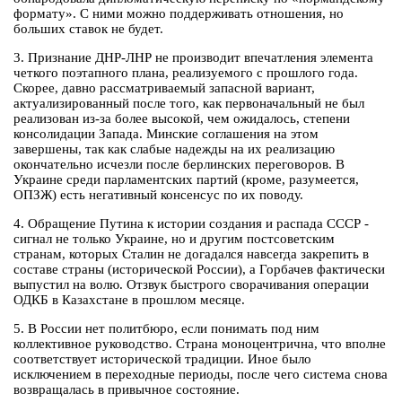
формату». С ними можно поддерживать отношения, но
больших ставок не будет.
3. Признание ДНР-ЛНР не производит впечатления элемента
четкого поэтапного плана, реализуемого с прошлого года.
Скорее, давно рассматриваемый запасной вариант,
актуализированный после того, как первоначальный не был
реализован из-за более высокой, чем ожидалось, степени
консолидации Запада. Минские соглашения на этом
завершены, так как слабые надежды на их реализацию
окончательно исчезли после берлинских переговоров. В
Украине среди парламентских партий (кроме, разумеется,
ОПЗЖ) есть негативный консенсус по их поводу.
4. Обращение Путина к истории создания и распада СССР -
сигнал не только Украине, но и другим постсоветским
странам, которых Сталин не догадался навсегда закрепить в
составе страны (исторической России), а Горбачев фактически
выпустил на волю. Отзвук быстрого сворачивания операции
ОДКБ в Казахстане в прошлом месяце.
5. В России нет политбюро, если понимать под ним
коллективное руководство. Страна моноцентрична, что вполне
соответствует исторической традиции. Иное было
исключением в переходные периоды, после чего система снова
возвращалась в привычное состояние.