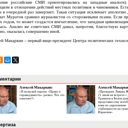
шние российские СМИ ориентировались на западные аналоги).
ицизм в отношении действий местных политиков и чиновников. Есть
а в очередной раз замерзнет. Такая ситуация исключает апологию 
иат Муратов сравнил журналистов со сторожевыми псами. Если пр
х годов, то может создастся впечатление, что западная цивилизация
ась. Анализ же советских СМИ давал, напротив, благостную карт
тно, оказалась совершенно иной.
ей Макаркин – первый вице-президент Центра политических технол
ментарии
Алексей Макаркин:
Алексей Макарки
«В польской партии «Право и
«Президент Ливана 
справедливость» раскол. Что это
21 июля на встрече 
означает?»
Трампом в Белом до
представил ему все
план по укреплению
стабильности на гран
Израилем»
ертиза