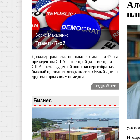
Ал
пл
Борис Макаренко
Трамп 47-ой
Дональд Трамп стал не только 45-ым, но и 47-ым
президентом США – во второй раз в истории
США после неудачной попытки переизбраться
бывший президент возвращается в Белый Дом – с
другим порядковым номером.
подробнее
Бизнес
уйти в
И еще