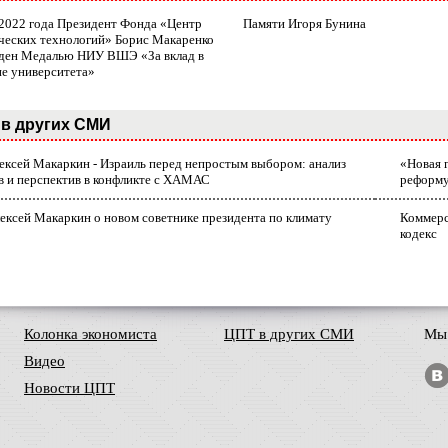
 2022 года Президент Фонда «Центр
Памяти Игоря Бунина
ческих технологий» Борис Макаренко
ден Медалью НИУ ВШЭ «За вклад в
ие университета»
в других СМИ
лексей Макаркин - Израиль перед непростым выбором: анализ
«Новая 
в и перспектив в конфликте с ХАМАС
реформ
ексей Макаркин о новом советнике президента по климату
Коммерс
кодекс
Колонка экономиста
ЦПТ в других СМИ
Мы 
Видео
Новости ЦПТ