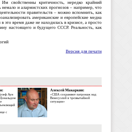
 Им свойственны критичность, нередко крайний
 немало и алармистских прогнозов – например, что
деятельности правительств – можно вспомнить, как
оанализировать американские и европейские медиа
 в это время даже не находилась в кризисе, а просто
ину настоящего и будущего СССР. Реальность, как
огий
Версия для печати
н:
Алексей Макаркин:
Жозеф Аун
«США сохраняют патронаж над
с Дональдом
Венесуэлой в чрезвычайной
ме
ситуации»
объемлющий
ице с