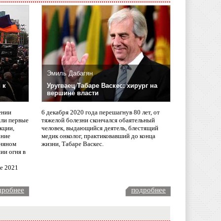
Эмиль Дабагян
 к
Уругваец Табаре Васкес: хирург на
вершине власти
ении
6 декабря 2020 года перешагнув 80 лет, от
сли первые
тяжелой болезни скончался обаятельный
кции,
человек, выдающийся деятель, блестящий
ание
медик онколог, практиковавший до конца
няном
жизни, Табаре Васкес.
ии огня в
ле 2021
дробнее
подробнее