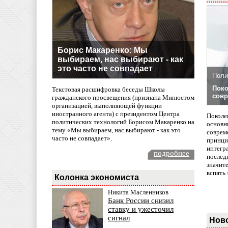
Борис Макаренко: Мы
выбираем, нас выбирают - как
это часто не совпадает
Поли
Поко
Текстовая расшифровка беседы Школы
совр
гражданского просвещения (признана Минюстом
организацией, выполняющей функции
иностранного агента) с президентом Центра
Поколе
политических технологий Борисом Макаренко на
основн
тему «Мы выбираем, нас выбирают - как это
совреме
часто не совпадает».
принци
интегр
подробнее
послед
значит
вспять 
Колонка экономиста
Никита Масленников
Банк России снизил
ставку и ужесточил
сигнал
Нов