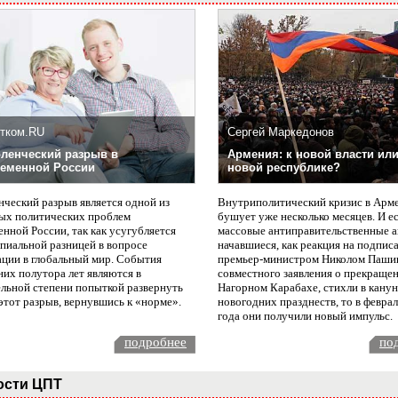
тком.RU
Сергей Маркедонов
ленческий разрыв в
Армения: к новой власти или
еменной России
новой республике?
нческий разрыв является одной из
Внутриполитический кризис в Арм
ых политических проблем
бушует уже несколько месяцев. И е
нной России, так как усугубляется
массовые антиправительственные а
пиальной разницей в вопросе
начавшиеся, как реакция на подпис
ации в глобальный мир. События
премьер-министром Николом Паши
них полутора лет являются в
совместного заявления о прекращен
ельной степени попыткой развернуть
Нагорном Карабахе, стихли в канун
этот разрыв, вернувшись к «норме».
новогодних празднеств, то в февра
года они получили новый импульс.
подробнее
по
ости ЦПТ