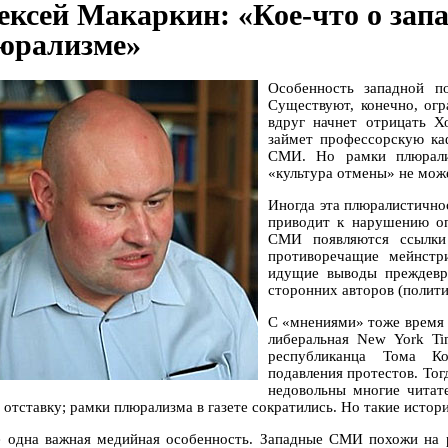
ексей Макаркин: «Кое-что о зап
юрализме»
Особенность западной п
Существуют, конечно, огр
вдруг начнет отрицать Х
займет профессорскую ка
СМИ. Но рамки плюрали
«культура отмены» не може
Иногда эта плюралистично
приводит к нарушению оп
СМИ появляются ссылки
противоречащие мейнстр
идущие выводы преждевр
сторонних авторов (полити
С «мнениями» тоже время 
либеральная New York Ti
республиканца Тома Ко
подавления протестов. Тог
недовольны многие читат
 отставку; рамки плюрализма в газете сократились. Но такие истори
 одна важная медийная особенность. Западные СМИ похожи на ро