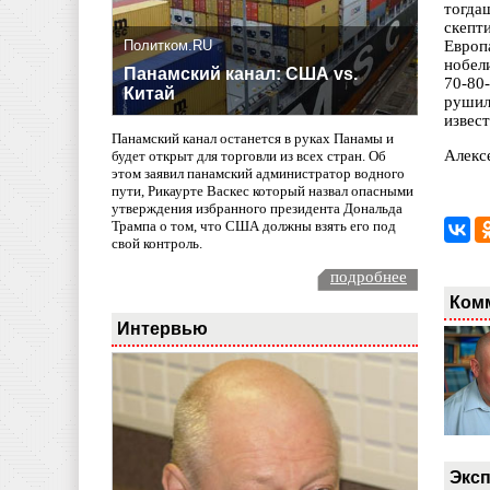
тогда
скепт
Политком.RU
Европ
нобел
Панамский канал: США vs.
70-80-
Китай
рушил
извес
Панамский канал останется в руках Панамы и
Алекс
будет открыт для торговли из всех стран. Об
этом заявил панамский администратор водного
пути, Рикаурте Васкес который назвал опасными
утверждения избранного президента Дональда
Трампа о том, что США должны взять его под
свой контроль.
подробнее
Ком
Интервью
Эксп