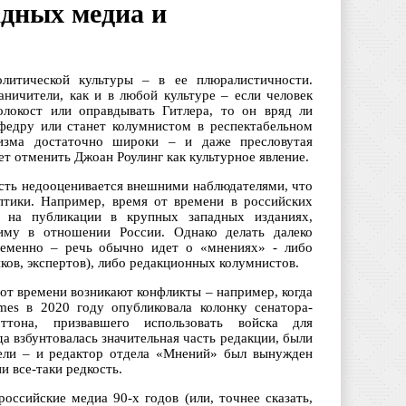
адных медиа и
олитической культуры – в ее плюралистичности.
аничители, как и в любой культуре – если человек
олокост или оправдывать Гитлера, то он вряд ли
федру или станет колумнистом в респектабельном
зма достаточно широки – и даже пресловутая
т отменить Джоан Роулинг как культурное явление.
сть недооценивается внешними наблюдателями, что
тики. Например, время от времени в российских
 на публикации в крупных западных изданиях,
иму в отношении России. Однако делать далеко
еменно – речь обычно идет о «мнениях» - либо
ков, экспертов), либо редакционных колумнистов.
от времени возникают конфликты – например, когда
mes в 2020 году опубликовала колонку сенатора-
ттона, призвавшего использовать войска для
да взбунтовалась значительная часть редакции, были
ели – и редактор отдела «Мнений» был вынужден
и все-таки редкость.
ссийские медиа 90-х годов (или, точнее сказать,