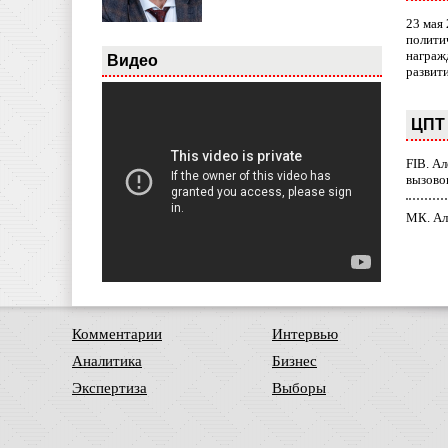
23 мая
полити
награж
Видео
развит
ЦПТ 
FIB. А
вызово
МК. Ал
Комментарии
Интервью
Аналитика
Бизнес
Экспертиза
Выборы