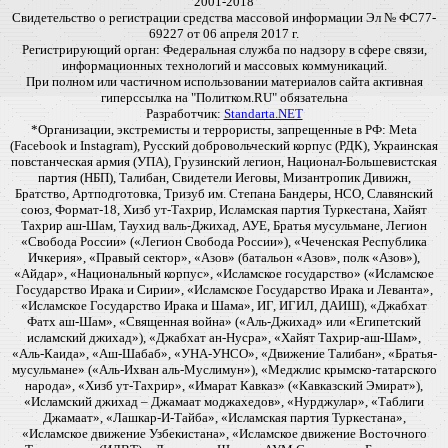
2001-2018
Свидетельство о регистрации средства массовой информации Эл № ФС77-
69227 от 06 апреля 2017 г.
Регистрирующий орган: Федеральная служба по надзору в сфере связи,
информационных технологий и массовых коммуникаций.
При полном или частичном использовании материалов сайта активная
гиперссылка на "Политком.RU" обязательна
Разработчик:
Standarta.NET
*Организации, экстремисты и террористы, запрещенные в РФ: Meta
(Facebook и Instagram), Русский добровольческий корпус (РДК), Украинская
повстанческая армия (УПА), Грузинский легион, Национал-Большевистская
партия (НБП), Талибан, Свидетели Иеговы, Мизантропик Дивижн,
Братство, Артподготовка, Тризуб им. Степана Бандеры, НСО, Славянский
союз, Формат-18, Хизб ут-Тахрир, Исламская партия Туркестана, Хайят
Тахрир аш-Шам, Таухид валь-Джихад, АУЕ, Братья мусульмане, Легион
«Свобода России» («Легион Свобода России»), «Чеченская Республика
Ичкерия», «Правый сектор», «Азов» (батальон «Азов», полк «Азов»),
«Айдар», «Национальный корпус», «Исламское государство» («Исламское
Государство Ирака и Сирии», «Исламское Государство Ирака и Леванта»,
«Исламское Государство Ирака и Шама», ИГ, ИГИЛ, ДАИШ), «Джабхат
Фатх аш-Шам», «Священная война» («Аль-Джихад» или «Египетский
исламский джихад»), «Джабхат ан-Нусра», «Хайят Тахрир-аш-Шам»,
«Аль-Каида», «Аш-Шабаб», «УНА-УНСО», «Движение Талибан», «Братья-
мусульмане» («Аль-Ихван аль-Муслимун»), «Меджлис крымско-татарского
народа», «Хизб ут-Тахрир», «Имарат Кавказ» («Кавказский Эмират»),
«Исламский джихад – Джамаат моджахедов», «Нурджулар», «Таблиги
Джамаат», «Лашкар-И-Тайба», «Исламская партия Туркестана»,
«Исламское движение Узбекистана», «Исламское движение Восточного