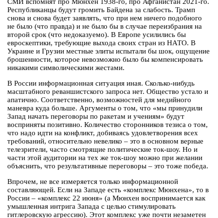
СМИ вспомнят про Мюнхен 1938-го, про Афганистан 2021-го.
Республиканцы будут громить Байдена за слабость. Трамп
снова и снова будет заявлять, что при нем ничего подобного
не было (что правда) и не было бы в случае переизбрания на
второй срок (что недоказуемо). В Европе усилились бы
евроскептики, требующие выхода своих стран из НАТО. В
Украине и Грузии местные элиты испытали бы шок, ощущение
брошенности, которое невозможно было бы компенсировать
никакими символическими жестами.
В России информационная ситуация иная. Сколько-нибудь
масштабного реваншистского запроса нет. Общество устало и
апатично. Соответственно, возможностей для медийного
маневра куда больше. Аргументы о том, что «мы принудили
Запад начать переговоры по ракетам и учениям» будут
восприняты позитивно. Количество сторонников тезиса о том,
что надо идти на конфликт, добиваясь удовлетворения всех
требований, относительно невелико – это в основном верные
телезрители, часто смотрящие политические ток-шоу. Но и
части этой аудитории на тех же ток-шоу можно при желании
объяснить, что результативные переговоры – это тоже победа.
Впрочем, не все измеряется только информационной
составляющей. Если на Западе есть «комплекс Мюнхена», то в
России – «комплекс 22 июня» (а Мюнхен воспринимается как
умышленная интрига Запада с целью стимулировать
гитлеровскую агрессию). Этот комплекс уже почти незаметен