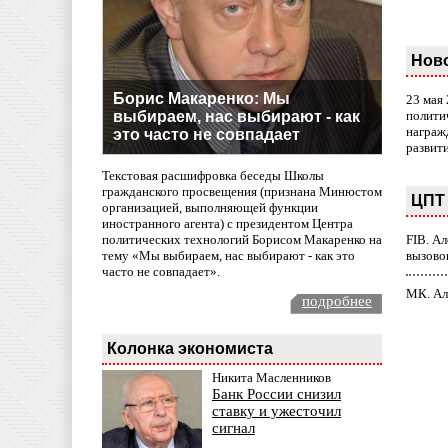
Нов
Борис Макаренко: Мы
23 мая
выбираем, нас выбирают - как
полити
награж
это часто не совпадает
развит
Текстовая расшифровка беседы Школы
гражданского просвещения (признана Минюстом
ЦПТ 
организацией, выполняющей функции
иностранного агента) с президентом Центра
политических технологий Борисом Макаренко на
FIB. А
тему «Мы выбираем, нас выбирают - как это
вызово
часто не совпадает».
МК. Ал
подробнее
Колонка экономиста
Никита Масленников
Банк России снизил
ставку и ужесточил
сигнал