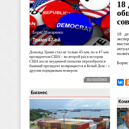
18
об
со
Борис Макаренко
18 де
экспе
Трамп 47-ой
инсти
актуа
Дональд Трамп стал не только 45-ым, но и 47-ым
полит
президентом США – во второй раз в истории
США после неудачной попытки переизбраться
Борис
бывший президент возвращается в Белый Дом – с
другим порядковым номером.
подробнее
Бизнес
Ком