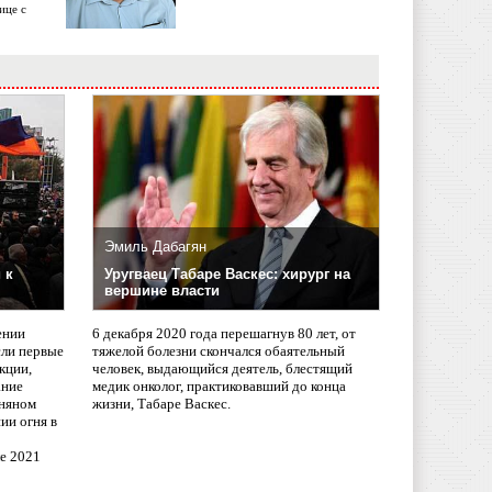
ице с
Эмиль Дабагян
 к
Уругваец Табаре Васкес: хирург на
вершине власти
ении
6 декабря 2020 года перешагнув 80 лет, от
сли первые
тяжелой болезни скончался обаятельный
кции,
человек, выдающийся деятель, блестящий
ание
медик онколог, практиковавший до конца
няном
жизни, Табаре Васкес.
ии огня в
ле 2021