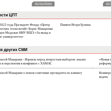
подробнее
по
ости ЦПТ
 2022 года Президент Фонда «Центр
Памяти Игоря Бунина
ческих технологий» Борис Макаренко
ден Медалью НИУ ВШЭ «За вклад в
ие университета»
в других СМИ
лексей Макаркин - Израиль перед непростым выбором: анализ
«Новая 
в и перспектив в конфликте с ХАМАС
реформ
ексей Макаркин о новом советнике президента по климату
Коммерс
кодекс