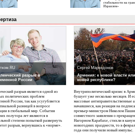
стабильности на гран
Израилем»
ертиза
тком.RU
Сергей Маркедонов
ленческий разрыв в
Армения: к новой власти или
еменной России
новой республике?
нческий разрыв является одной из
Внутриполитический кризис в Арм
ых политических проблем
бушует уже несколько месяцев. И е
нной России, так как усугубляется
массовые антиправительственные а
пиальной разницей в вопросе
начавшиеся, как реакция на подпис
ации в глобальный мир. События
премьер-министром Николом Паши
них полутора лет являются в
совместного заявления о прекращен
ельной степени попыткой развернуть
Нагорном Карабахе, стихли в канун
этот разрыв, вернувшись к «норме».
новогодних празднеств, то в февра
года они получили новый импульс.