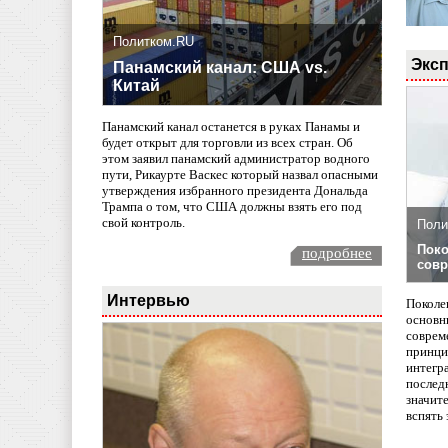
Политком.RU
Эксп
Панамский канал: США vs.
Китай
Панамский канал останется в руках Панамы и
будет открыт для торговли из всех стран. Об
этом заявил панамский администратор водного
пути, Рикаурте Васкес который назвал опасными
утверждения избранного президента Дональда
Трампа о том, что США должны взять его под
свой контроль.
Поли
Поко
подробнее
совр
Интервью
Поколе
основн
совреме
принци
интегр
послед
значит
вспять 