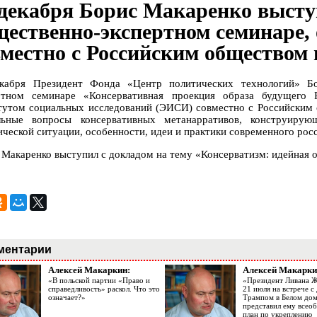
 декабря Борис Макаренко высту
щественно-экспертном семинаре
вместно с Российским обществом
кабря Президент Фонда «Центр политических технологий» Бо
ртном семинаре «Консервативная проекция образа будущего 
тутом социальных исследований (ЭИСИ) совместно с Российским 
льные вопросы консервативных метанарративов, конструирую
ической ситуации, особенности, идеи и практики современного рос
 Макаренко выступил с докладом на тему «Консерватизм: идейная о
ментарии
Алексей Макаркин:
Алексей Макарки
«В польской партии «Право и
«Президент Ливана 
справедливость» раскол. Что это
21 июля на встрече 
означает?»
Трампом в Белом до
представил ему все
план по укреплению