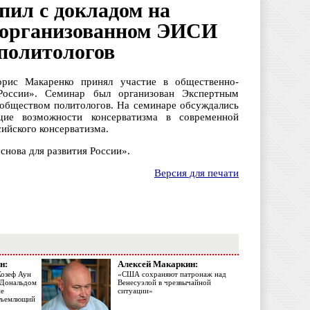
пил с докладом на
, организованном ЭИСИ
 политологов
рис Макаренко принял участие в общественно-
России». Семинар был организован Экспертным
обществом политологов. На семинаре обсуждались
щие возможности консерватизма в современной
сийского консерватизма.
снова для развития России».
Версия для печати
н:
Алексей Макаркин:
Жозеф Аун
«США сохраняют патронаж над
с Дональдом
Венесуэлой в чрезвычайной
ме
ситуации»
объемлющий