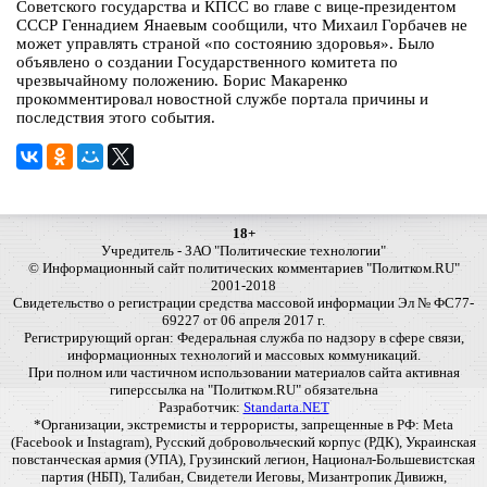
Советского государства и КПСС во главе с вице-президентом
СССР Геннадием Янаевым сообщили, что Михаил Горбачев не
может управлять страной «по состоянию здоровья». Было
объявлено о создании Государственного комитета по
чрезвычайному положению. Борис Макаренко
прокомментировал новостной службе портала причины и
последствия этого события.
18+
Учредитель - ЗАО "Политические технологии"
© Информационный сайт политических комментариев "Политком.RU"
2001-2018
Свидетельство о регистрации средства массовой информации Эл № ФС77-
69227 от 06 апреля 2017 г.
Регистрирующий орган: Федеральная служба по надзору в сфере связи,
информационных технологий и массовых коммуникаций.
При полном или частичном использовании материалов сайта активная
гиперссылка на "Политком.RU" обязательна
Разработчик:
Standarta.NET
*Организации, экстремисты и террористы, запрещенные в РФ: Meta
(Facebook и Instagram), Русский добровольческий корпус (РДК), Украинская
повстанческая армия (УПА), Грузинский легион, Национал-Большевистская
партия (НБП), Талибан, Свидетели Иеговы, Мизантропик Дивижн,