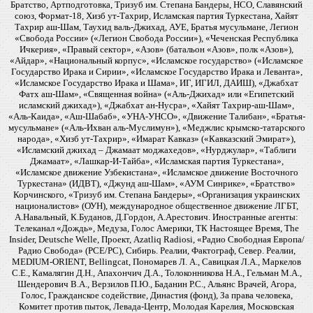
Братство, Артподготовка, Тризуб им. Степана Бандеры, НСО, Славянский
союз, Формат-18, Хизб ут-Тахрир, Исламская партия Туркестана, Хайят
Тахрир аш-Шам, Таухид валь-Джихад, АУЕ, Братья мусульмане, Легион
«Свобода России» («Легион Свобода России»), «Чеченская Республика
Ичкерия», «Правый сектор», «Азов» (батальон «Азов», полк «Азов»),
«Айдар», «Национальный корпус», «Исламское государство» («Исламское
Государство Ирака и Сирии», «Исламское Государство Ирака и Леванта»,
«Исламское Государство Ирака и Шама», ИГ, ИГИЛ, ДАИШ), «Джабхат
Фатх аш-Шам», «Священная война» («Аль-Джихад» или «Египетский
исламский джихад»), «Джабхат ан-Нусра», «Хайят Тахрир-аш-Шам»,
«Аль-Каида», «Аш-Шабаб», «УНА-УНСО», «Движение Талибан», «Братья-
мусульмане» («Аль-Ихван аль-Муслимун»), «Меджлис крымско-татарского
народа», «Хизб ут-Тахрир», «Имарат Кавказ» («Кавказский Эмират»),
«Исламский джихад – Джамаат моджахедов», «Нурджулар», «Таблиги
Джамаат», «Лашкар-И-Тайба», «Исламская партия Туркестана»,
«Исламское движение Узбекистана», «Исламское движение Восточного
Туркестана» (ИДВТ), «Джунд аш-Шам», «АУМ Синрике», «Братство»
Корчинского, «Тризуб им. Степана Бандеры», «Организация украинских
националистов» (ОУН), международное общественное движение ЛГБТ,
А.Навальный, К.Буданов, Д.Гордон, А.Арестович. Иностранные агенты:
Телеканал «Дождь», Медуза, Голос Америки, ТК Настоящее Время, The
Insider, Deutsche Welle, Проект, Azatliq Radiosi, «Радио Свободная Европа/
Радио Свобода» (PCE/PC), Сибирь. Реалии, Фактограф, Север. Реалии,
MEDIUM-ORIENT, Bellingcat, Пономарев Л. А., Савицкая Л.А., Маркелов
С.Е., Камалягин Д.Н., Апахончич Д.А., Толоконникова Н.А., Гельман М.А.,
Шендерович В.А., Верзилов П.Ю., Баданин Р.С., Альянс Врачей, Агора,
Голос, Гражданское содействие, Династия (фонд), За права человека,
Комитет против пыток, Левада-Центр, Молодая Карелия, Московская