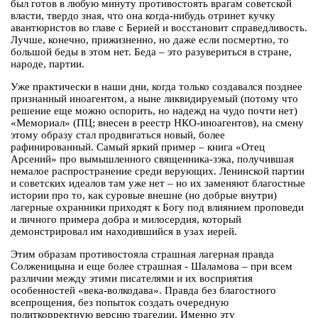
был готов в любую минуту противостоять врагам советской
власти, твердо зная, что она когда-нибудь отринет кучку
авантюристов во главе с Берией и восстановит справедливость.
Лучше, конечно, прижизненно, но даже если посмертно, то
большой беды в этом нет. Беда – это разувериться в стране,
народе, партии.
Уже практически в наши дни, когда только создавался позднее
признанный иноагентом, а ныне ликвидируемый (потому что
решение еще можно оспорить, но надежд на чудо почти нет)
«Мемориал» (ПЦ; внесен в реестр НКО-иноагентов), на смену
этому образу стал продвигаться новый, более
рафинированный. Самый яркий пример – книга «Отец
Арсений» про вымышленного священника-зэка, получившая
немалое распространение среди верующих. Ленинской партии
и советских идеалов там уже нет – но их заменяют благостные
истории про то, как суровые внешне (но добрые внутри)
лагерные охранники приходят к Богу под влиянием проповеди
и личного примера добра и милосердия, который
демонстрировал им находившийся в узах иерей.
Этим образам противостояла страшная лагерная правда
Солженицына и еще более страшная - Шаламова – при всем
различии между этими писателями и их восприятия
особенностей «века-волкодава». Правда без благостного
всепрощения, без попыток создать очередную
политкорректную версию трагедии. Именно эту