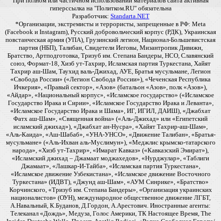
При полном или частичном использовании материалов сайта активная
гиперссылка на "Политком.RU" обязательна
Разработчик:
Standarta.NET
*Организации, экстремисты и террористы, запрещенные в РФ: Meta
(Facebook и Instagram), Русский добровольческий корпус (РДК), Украинская
повстанческая армия (УПА), Грузинский легион, Национал-Большевистская
партия (НБП), Талибан, Свидетели Иеговы, Мизантропик Дивижн,
Братство, Артподготовка, Тризуб им. Степана Бандеры, НСО, Славянский
союз, Формат-18, Хизб ут-Тахрир, Исламская партия Туркестана, Хайят
Тахрир аш-Шам, Таухид валь-Джихад, АУЕ, Братья мусульмане, Легион
«Свобода России» («Легион Свобода России»), «Чеченская Республика
Ичкерия», «Правый сектор», «Азов» (батальон «Азов», полк «Азов»),
«Айдар», «Национальный корпус», «Исламское государство» («Исламское
Государство Ирака и Сирии», «Исламское Государство Ирака и Леванта»,
«Исламское Государство Ирака и Шама», ИГ, ИГИЛ, ДАИШ), «Джабхат
Фатх аш-Шам», «Священная война» («Аль-Джихад» или «Египетский
исламский джихад»), «Джабхат ан-Нусра», «Хайят Тахрир-аш-Шам»,
«Аль-Каида», «Аш-Шабаб», «УНА-УНСО», «Движение Талибан», «Братья-
мусульмане» («Аль-Ихван аль-Муслимун»), «Меджлис крымско-татарского
народа», «Хизб ут-Тахрир», «Имарат Кавказ» («Кавказский Эмират»),
«Исламский джихад – Джамаат моджахедов», «Нурджулар», «Таблиги
Джамаат», «Лашкар-И-Тайба», «Исламская партия Туркестана»,
«Исламское движение Узбекистана», «Исламское движение Восточного
Туркестана» (ИДВТ), «Джунд аш-Шам», «АУМ Синрике», «Братство»
Корчинского, «Тризуб им. Степана Бандеры», «Организация украинских
националистов» (ОУН), международное общественное движение ЛГБТ,
А.Навальный, К.Буданов, Д.Гордон, А.Арестович. Иностранные агенты:
Телеканал «Дождь», Медуза, Голос Америки, ТК Настоящее Время, The