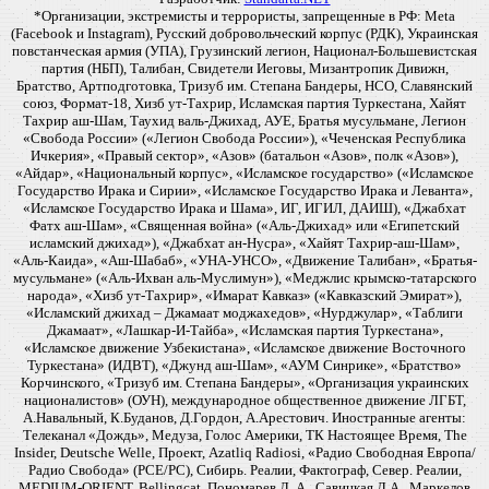
*Организации, экстремисты и террористы, запрещенные в РФ: Meta
(Facebook и Instagram), Русский добровольческий корпус (РДК), Украинская
повстанческая армия (УПА), Грузинский легион, Национал-Большевистская
партия (НБП), Талибан, Свидетели Иеговы, Мизантропик Дивижн,
Братство, Артподготовка, Тризуб им. Степана Бандеры, НСО, Славянский
союз, Формат-18, Хизб ут-Тахрир, Исламская партия Туркестана, Хайят
Тахрир аш-Шам, Таухид валь-Джихад, АУЕ, Братья мусульмане, Легион
«Свобода России» («Легион Свобода России»), «Чеченская Республика
Ичкерия», «Правый сектор», «Азов» (батальон «Азов», полк «Азов»),
«Айдар», «Национальный корпус», «Исламское государство» («Исламское
Государство Ирака и Сирии», «Исламское Государство Ирака и Леванта»,
«Исламское Государство Ирака и Шама», ИГ, ИГИЛ, ДАИШ), «Джабхат
Фатх аш-Шам», «Священная война» («Аль-Джихад» или «Египетский
исламский джихад»), «Джабхат ан-Нусра», «Хайят Тахрир-аш-Шам»,
«Аль-Каида», «Аш-Шабаб», «УНА-УНСО», «Движение Талибан», «Братья-
мусульмане» («Аль-Ихван аль-Муслимун»), «Меджлис крымско-татарского
народа», «Хизб ут-Тахрир», «Имарат Кавказ» («Кавказский Эмират»),
«Исламский джихад – Джамаат моджахедов», «Нурджулар», «Таблиги
Джамаат», «Лашкар-И-Тайба», «Исламская партия Туркестана»,
«Исламское движение Узбекистана», «Исламское движение Восточного
Туркестана» (ИДВТ), «Джунд аш-Шам», «АУМ Синрике», «Братство»
Корчинского, «Тризуб им. Степана Бандеры», «Организация украинских
националистов» (ОУН), международное общественное движение ЛГБТ,
А.Навальный, К.Буданов, Д.Гордон, А.Арестович. Иностранные агенты:
Телеканал «Дождь», Медуза, Голос Америки, ТК Настоящее Время, The
Insider, Deutsche Welle, Проект, Azatliq Radiosi, «Радио Свободная Европа/
Радио Свобода» (PCE/PC), Сибирь. Реалии, Фактограф, Север. Реалии,
MEDIUM-ORIENT, Bellingcat, Пономарев Л. А., Савицкая Л.А., Маркелов