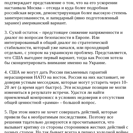
подтверждает представление о том, что на его ускорении
настаивала Москва – отсюда и куда более подробная
российская версия, демонстрирующая более высокую степень
заинтересованности, и лапидарный (явно подготовленный
заранее) американский вариант.
3. Сухой остаток – предстоящее снижение напряженности и
диалог по вопросам безопасности в Европе. Или
интегрированный в общий диалог по стратегической
стабильности, который уже начался, или проходящий
отдельно, с упором на украинскую проблему. Представляется,
что США выгоднее первый вариант, тогда как Россия хотела
бы сконцентрировать внимание именно на Украине.
4. США не могут дать России письменных гарантий
нерасширения НАТО на восток. Россия на них настаивает, не
доверяя устным месседжам, которые могут устареть через 10-
20 лет (а время идет быстро). Эти исходные позиции не могли
измениться в результате встречи. Удастся ли найти
приемлемый компромисс в условиях недоверия и отсутствия
общей ценностной «рамки» - большой вопрос.
5. При этом никто не хочет совершать действий, которые
привели бы к необратимым последствиям. Поэтому все
решения тщательно дозируются и просчитываются, что
вызывает критику со стороны сторонников жестких действий с
разных сторон. Но так бывает всегда в период холодной войны