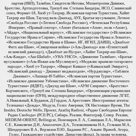
партия (НБП), Талибан, Свидетели Иеговы, Мизантропик Дивижн,
Братство, Артподготовка, Тризуб им. Степана Бандеры, НСО, Славянский
союз, Формат-18, Хизб ут-Тахрир, Исламская партия Туркестана, Хайят
Тахрир аш-Шам, Таухид валь-Джихад, АУЕ, Братья мусульмане, Легион
«Свобода России» («Легион Свобода России»), «Чеченская Республика
Ичкерия», «Правый сектор», «Азов» (батальон «Азов», полк «Азов»),
«Айдар», «Национальный корпус», «Исламское государство» («Исламское
Государство Ирака и Сирии», «Исламское Государство Ирака и Леванта»,
«Исламское Государство Ирака и Шама», ИГ, ИГИЛ, ДАИШ), «Джабхат
Фатх аш-Шам», «Священная война» («Аль-Джихад» или «Египетский
исламский джихад»), «Джабхат ан-Нусра», «Хайят Тахрир-аш-Шам»,
«Аль-Каида», «Аш-Шабаб», «УНА-УНСО», «Движение Талибан», «Братья-
мусульмане» («Аль-Ихван аль-Муслимун»), «Меджлис крымско-татарского
народа», «Хизб ут-Тахрир», «Имарат Кавказ» («Кавказский Эмират»),
«Исламский джихад – Джамаат моджахедов», «Нурджулар», «Таблиги
Джамаат», «Лашкар-И-Тайба», «Исламская партия Туркестана»,
«Исламское движение Узбекистана», «Исламское движение Восточного
Туркестана» (ИДВТ), «Джунд аш-Шам», «АУМ Синрике», «Братство»
Корчинского, «Тризуб им. Степана Бандеры», «Организация украинских
националистов» (ОУН), международное общественное движение ЛГБТ,
А.Навальный, К.Буданов, Д.Гордон, А.Арестович. Иностранные агенты:
Телеканал «Дождь», Медуза, Голос Америки, ТК Настоящее Время, The
Insider, Deutsche Welle, Проект, Azatliq Radiosi, «Радио Свободная Европа/
Радио Свобода» (PCE/PC), Сибирь. Реалии, Фактограф, Север. Реалии,
MEDIUM-ORIENT, Bellingcat, Пономарев Л. А., Савицкая Л.А., Маркелов
С.Е., Камалягин Д.Н., Апахончич Д.А., Толоконникова Н.А., Гельман М.А.,
Шендерович В.А., Верзилов П.Ю., Баданин Р.С., Альянс Врачей, Агора,
Голос, Гражданское содействие, Династия (фонд), За права человека,