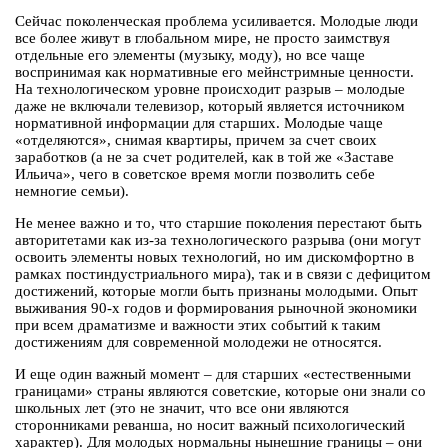
Сейчас поколенческая проблема усиливается. Молодые люди
все более живут в глобальном мире, не просто заимствуя
отдельные его элементы (музыку, моду), но все чаще
воспринимая как нормативные его мейнстримные ценности.
На технологическом уровне происходит разрыв – молодые
даже не включали телевизор, который является источником
нормативной информации для старших. Молодые чаще
«отделяются», снимая квартиры, причем за счет своих
заработков (а не за счет родителей, как в той же «Заставе
Ильича», чего в советское время могли позволить себе
немногие семьи).
Не менее важно и то, что старшие поколения перестают быть
авторитетами как из-за технологического разрыва (они могут
освоить элементы новых технологий, но им дискомфортно в
рамках постиндустриального мира), так и в связи с дефицитом
достижений, которые могли быть признаны молодыми. Опыт
выживания 90-х годов и формирования рыночной экономики
при всем драматизме и важности этих событий к таким
достижениям для современной молодежи не относятся.
И еще один важный момент – для старших «естественными
границами» страны являются советские, которые они знали со
школьных лет (это не значит, что все они являются
сторонниками реванша, но носит важный психологический
характер). Для молодых нормальны нынешние границы – они