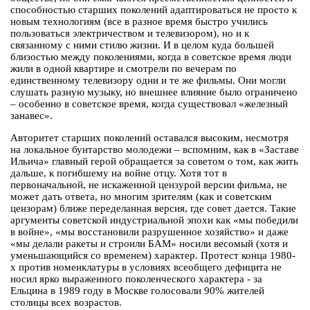
способностью старших поколений адаптироваться не просто к
новым технологиям (все в разное время быстро учились
пользоваться электричеством и телевизором), но и к
связанному с ними стилю жизни. И в целом куда большей
близостью между поколениями, когда в советское время люди
жили в одной квартире и смотрели по вечерам по
единственному телевизору одни и те же фильмы. Они могли
слушать разную музыку, но внешнее влияние было ограничено
– особенно в советское время, когда существовал «железный
занавес».
Авторитет старших поколений оставался высоким, несмотря
на локальное бунтарство молодежи – вспомним, как в «Заставе
Ильича» главный герой обращается за советом о том, как жить
дальше, к погибшему на войне отцу. Хотя тот в
первоначальной, не искаженной цензурой версии фильма, не
может дать ответа, но многим зрителям (как и советским
цензорам) ближе переделанная версия, где совет дается. Такие
аргументы советской индустриальной эпохи как «мы победили
в войне», «мы восстановили разрушенное хозяйство» и даже
«мы делали ракеты и строили БАМ» носили весомый (хотя и
уменьшающийся со временем) характер. Протест конца 1980-
х против номенклатуры в условиях всеобщего дефицита не
носил ярко выраженного поколенческого характера - за
Ельцина в 1989 году в Москве голосовали 90% жителей
столицы всех возрастов.