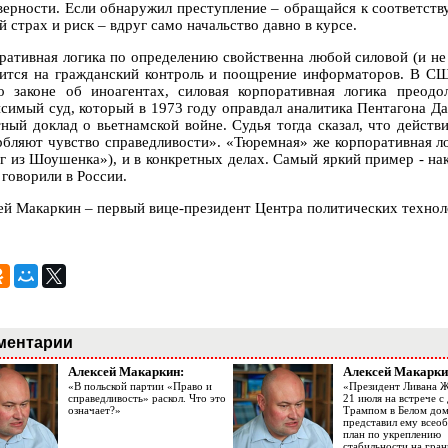
верности. Если обнаружил преступление – обращайся к соответств
й страх и риск – вдруг само начальство давно в курсе.
ративная логика по определению свойственна любой силовой (и не 
сится на гражданский контроль и поощрение информаторов. В СШ
о законе об иноагентах, силовая корпоративная логика преодо
исимый суд, который в 1973 году оправдал аналитика Пентагона Д
тный доклад о вьетнамской войне. Судья тогда сказал, что действ
рбляют чувство справедливости». «Тюремная» же корпоративная ло
г из Шоушенка»), и в конкретных делах. Самый яркий пример - на
 говорили в России.
ей Макаркин – первый вице-президент Центра политических технол
ментарии
Алексей Макаркин:
Алексей Макарки
«В польской партии «Право и
«Президент Ливана 
справедливость» раскол. Что это
21 июля на встрече 
означает?»
Трампом в Белом до
представил ему все
план по укреплению
стабильности на гран