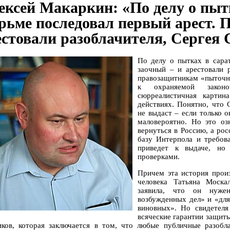
ексей Макаркин: «По делу о пыт
рьме последовал первый арест. П
естовали разоблачителя, Сергея 
По делу о пытках в сарат
заочный – и арестовали р
правозащитникам «пыточны
к охраняемой законо
сюрреалистичная карти
действиях. Понятно, что 
не выдаст – если только о
маловероятно. Но это о
вернуться в Россию, а рос
базу Интерпола и требова
приведет к выдаче, но
проверками.
Причем эта история прои
человека Татьяна Моска
заявила, что он нужен
возбужденных дел» и «для 
виновных». Но свидетеля
всяческие гарантии защиты
иков, которая заключается в том, что любые публичные разобл