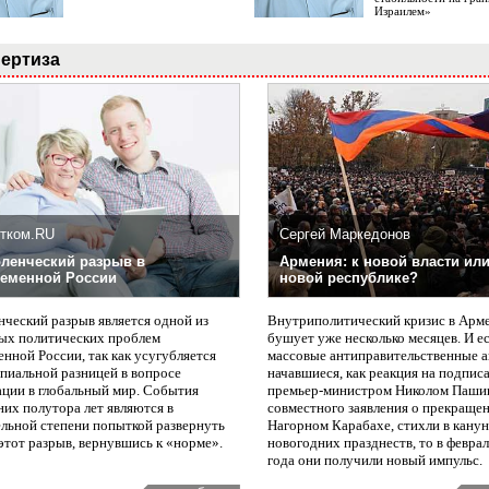
Израилем»
ертиза
тком.RU
Сергей Маркедонов
ленческий разрыв в
Армения: к новой власти или
еменной России
новой республике?
нческий разрыв является одной из
Внутриполитический кризис в Арм
ых политических проблем
бушует уже несколько месяцев. И е
нной России, так как усугубляется
массовые антиправительственные а
пиальной разницей в вопросе
начавшиеся, как реакция на подпис
ации в глобальный мир. События
премьер-министром Николом Паши
них полутора лет являются в
совместного заявления о прекращен
ельной степени попыткой развернуть
Нагорном Карабахе, стихли в канун
этот разрыв, вернувшись к «норме».
новогодних празднеств, то в февра
года они получили новый импульс.