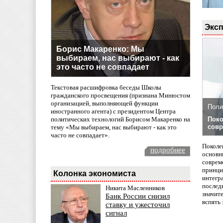
Эксп
Борис Макаренко: Мы
выбираем, нас выбирают - как
это часто не совпадает
Текстовая расшифровка беседы Школы
гражданского просвещения (признана Минюстом
организацией, выполняющей функции
Поли
иностранного агента) с президентом Центра
политических технологий Борисом Макаренко на
Поко
совр
тему «Мы выбираем, нас выбирают - как это
часто не совпадает».
Поколе
подробнее
основн
совреме
принци
Колонка экономиста
интегр
послед
Никита Масленников
значит
Банк России снизил
вспять 
ставку и ужесточил
сигнал