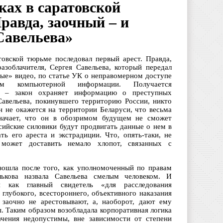
ках в саратовской
равда, заочный – и
Савельева»
овской тюрьме последовал первый арест. Правда,
азоблачителя, Сергея Савельева, который передал
е» видео, по статье УК о неправомерном доступе
м компьютерной информации. Получается
на – закон охраняет информацию о преступных
Савельева, покинувшего территорию России, никто
н не окажется на территории Беларуси, что весьма
значает, что он в обозримом будущем не сможет
сийские силовики будут продвигать данные о нем в
ть его ареста и экстрадиции. Что, опять-таки, не
 может доставить немало хлопот, связанных с
зошла после того, как уполномоченный по правам
лькова назвала Савельева смелым человеком. И
 как главный свидетель «для расследования
глубокого, всестороннего, объективного наказания
 заочно не арестовывают, а, наоборот, дают ему
. Таким образом возобладала корпоративная логика
ачения недопустимы, вне зависимости от степени