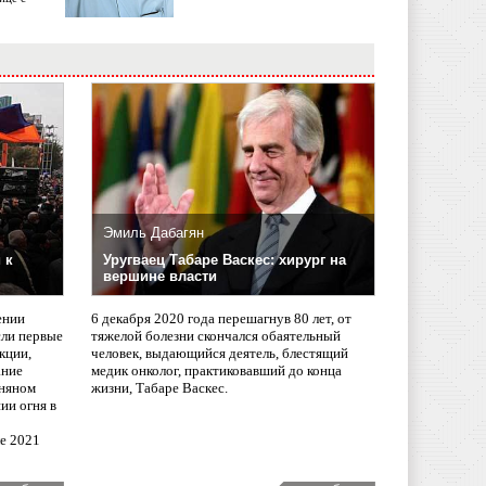
Эмиль Дабагян
 к
Уругваец Табаре Васкес: хирург на
вершине власти
ении
6 декабря 2020 года перешагнув 80 лет, от
сли первые
тяжелой болезни скончался обаятельный
кции,
человек, выдающийся деятель, блестящий
ание
медик онколог, практиковавший до конца
няном
жизни, Табаре Васкес.
ии огня в
ле 2021