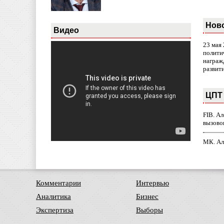
Нов
Видео
23 мая
полити
награж
развит
ЦПТ 
FIB. А
вызово
МК. Ал
Комментарии
Интервью
Аналитика
Бизнес
Экспертиза
Выборы