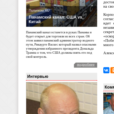
досто
на сво
Политком.RU
Корпо
Панамский канал: США vs.
согла
Китай
идет 
незав
секре
Панамский канал останется в руках Панамы и
«оско
будет открыт для торговли из всех стран. Об
«Побе
этом заявил панамский администратор водного
пути, Рикаурте Васкес который назвал опасными
много
утверждения избранного президента Дональда
Трампа о том, что США должны взять его под
Алекс
свой контроль.
подробнее
Интервью
Ком