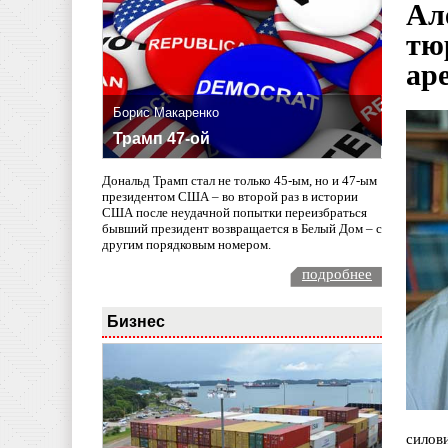
Ал
тю
ар
Борис Макаренко
Трамп 47-ой
Дональд Трамп стал не только 45-ым, но и 47-ым
президентом США – во второй раз в истории
США после неудачной попытки переизбраться
бывший президент возвращается в Белый Дом – с
другим порядковым номером.
подробнее
Бизнес
силов