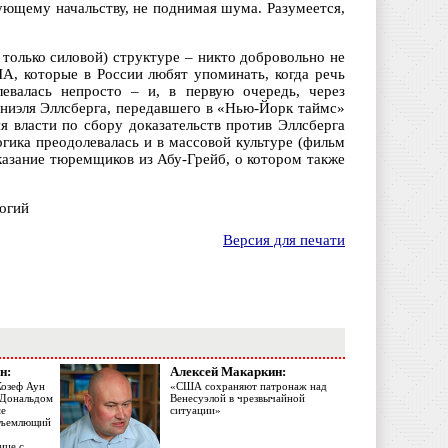
ующему начальству, не поднимая шума. Разумеется,
только силовой) структуре – никто добровольно не
А, которые в России любят упоминать, когда речь
левалась непросто – и, в первую очередь, через
аниэля Эллсберга, передавшего в «Нью-Йорк таймс»
ия власти по сбору доказательств против Эллсберга
гика преодолевалась и в массовой культуре (фильм
казание тюремщиков из Абу-Грейб, о котором также
огий
Версия для печати
н:
Алексей Макаркин:
Жозеф Аун
«США сохраняют патронаж над
с Дональдом
Венесуэлой в чрезвычайной
ме
ситуации»
объемлющий
ице с