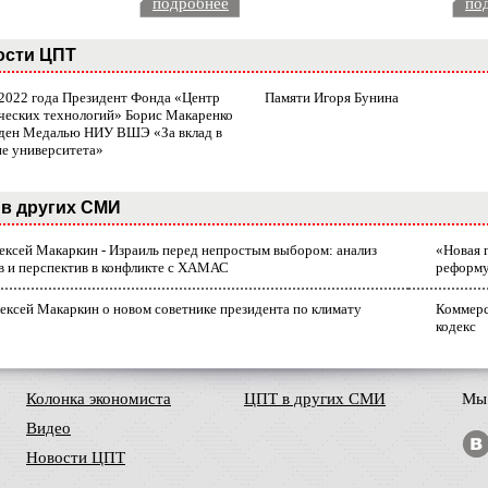
подробнее
по
ости ЦПТ
 2022 года Президент Фонда «Центр
Памяти Игоря Бунина
ческих технологий» Борис Макаренко
ден Медалью НИУ ВШЭ «За вклад в
ие университета»
в других СМИ
лексей Макаркин - Израиль перед непростым выбором: анализ
«Новая 
в и перспектив в конфликте с ХАМАС
реформ
ексей Макаркин о новом советнике президента по климату
Коммерс
кодекс
Колонка экономиста
ЦПТ в других СМИ
Мы 
Видео
Новости ЦПТ