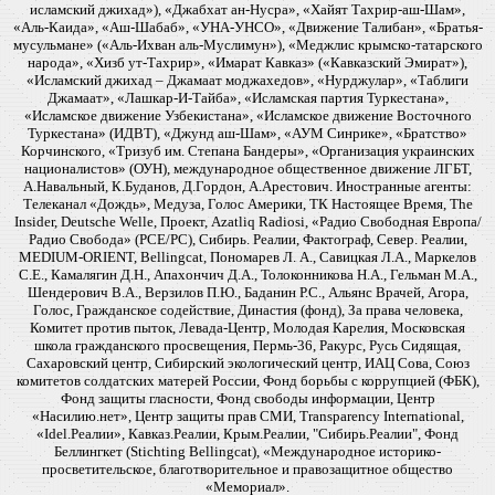
исламский джихад»), «Джабхат ан-Нусра», «Хайят Тахрир-аш-Шам»,
«Аль-Каида», «Аш-Шабаб», «УНА-УНСО», «Движение Талибан», «Братья-
мусульмане» («Аль-Ихван аль-Муслимун»), «Меджлис крымско-татарского
народа», «Хизб ут-Тахрир», «Имарат Кавказ» («Кавказский Эмират»),
«Исламский джихад – Джамаат моджахедов», «Нурджулар», «Таблиги
Джамаат», «Лашкар-И-Тайба», «Исламская партия Туркестана»,
«Исламское движение Узбекистана», «Исламское движение Восточного
Туркестана» (ИДВТ), «Джунд аш-Шам», «АУМ Синрике», «Братство»
Корчинского, «Тризуб им. Степана Бандеры», «Организация украинских
националистов» (ОУН), международное общественное движение ЛГБТ,
А.Навальный, К.Буданов, Д.Гордон, А.Арестович. Иностранные агенты:
Телеканал «Дождь», Медуза, Голос Америки, ТК Настоящее Время, The
Insider, Deutsche Welle, Проект, Azatliq Radiosi, «Радио Свободная Европа/
Радио Свобода» (PCE/PC), Сибирь. Реалии, Фактограф, Север. Реалии,
MEDIUM-ORIENT, Bellingcat, Пономарев Л. А., Савицкая Л.А., Маркелов
С.Е., Камалягин Д.Н., Апахончич Д.А., Толоконникова Н.А., Гельман М.А.,
Шендерович В.А., Верзилов П.Ю., Баданин Р.С., Альянс Врачей, Агора,
Голос, Гражданское содействие, Династия (фонд), За права человека,
Комитет против пыток, Левада-Центр, Молодая Карелия, Московская
школа гражданского просвещения, Пермь-36, Ракурс, Русь Сидящая,
Сахаровский центр, Сибирский экологический центр, ИАЦ Сова, Союз
комитетов солдатских матерей России, Фонд борьбы с коррупцией (ФБК),
Фонд защиты гласности, Фонд свободы информации, Центр
«Насилию.нет», Центр защиты прав СМИ, Transparency International,
«Idel.Реалии», Кавказ.Реалии, Крым.Реалии, "Сибирь.Реалии", Фонд
Беллингкет (Stichting Bellingcat), «Международное историко-
просветительское, благотворительное и правозащитное общество
«Мемориал».