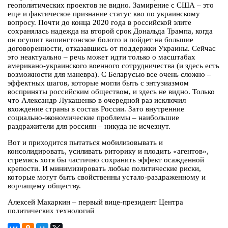
геополитических проектов не видно. Замирение с США – это
еще и фактическое признание статус кво по украинскому
вопросу. Почти до конца 2020 года в российской элите
сохранялась надежда на второй срок Дональда Трампа, когда
он осушит вашингтонское болото и пойдет на большие
договоренности, отказавшись от поддержки Украины. Сейчас
это неактуально – речь может идти только о масштабах
американо-украинского военного сотрудничества (и здесь есть
возможности для маневра). С Беларусью все очень сложно –
эффектных шагов, которые могли быть с энтузиазмом
восприняты российским обществом, и здесь не видно. Только
что Александр Лукашенко в очередной раз исключил
вхождение страны в состав России. Зато внутренние
социально-экономические проблемы – наибольшие
раздражители для россиян – никуда не исчезнут.
Вот и приходится пытаться мобилизовывать и
консолидировать, усиливать риторику и плодить «агентов»,
стремясь хотя бы частично сохранить эффект осажденной
крепости. И минимизировать любые политические риски,
которые могут быть свойственны устало-раздраженному и
ворчащему обществу.
Алексей Макаркин – первый вице-президент Центра
политических технологий