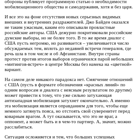
обороны публикует программную статью о необходимости
мобилизационного общества и самодержавия, хотя и без царя.
И все это на фоне отсутствия новых серьезных видимых
внешних и внутренних раздражителей. Джо Байден оказался
не таким ужасным, каким его описывали провластные
российские авторы. США дежурно покритиковали российские
думские выборы, но не более того. В то же время диалог с
США пусть негромко, но развивается – увеличивается число
обсуждаемых тем, вплоть до недавней встречи генералов, где
речь шла в том числе и об Афганистане. Внутри страны
протест против итогов выборов ограничился парой небольших
«митингов-встреч» в центре Москвы без намека на «цветной»
вариант.
На самом деле никакого парадокса нет. Смягчение отношений
с США (пусть в формате обозначения «красных линий» по
одним вопросам и диалога с неясным результатом по другим)
может привести к тому, что уже сильно затухающая
антизападная мобилизация затухнет окончательно. А именно
эта мобилизация является оправданием для того, чтобы еще
немного затянуть пояса, но отстоять свой суверенитет перед
коварным врагом. А тут оказывается, что это не враг, а
оппонент, а может быть и в чем-то партнер. А, значит, можно
расслабиться.
Ситуация осложняется и тем, что больших успешных