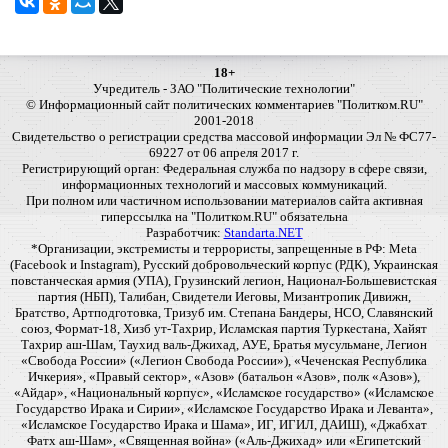
18+
Учредитель - ЗАО "Политические технологии"
© Информационный сайт политических комментариев "Политком.RU"
2001-2018
Свидетельство о регистрации средства массовой информации Эл № ФС77-
69227 от 06 апреля 2017 г.
Регистрирующий орган: Федеральная служба по надзору в сфере связи,
информационных технологий и массовых коммуникаций.
При полном или частичном использовании материалов сайта активная
гиперссылка на "Политком.RU" обязательна
Разработчик:
Standarta.NET
*Организации, экстремисты и террористы, запрещенные в РФ: Meta
(Facebook и Instagram), Русский добровольческий корпус (РДК), Украинская
повстанческая армия (УПА), Грузинский легион, Национал-Большевистская
партия (НБП), Талибан, Свидетели Иеговы, Мизантропик Дивижн,
Братство, Артподготовка, Тризуб им. Степана Бандеры, НСО, Славянский
союз, Формат-18, Хизб ут-Тахрир, Исламская партия Туркестана, Хайят
Тахрир аш-Шам, Таухид валь-Джихад, АУЕ, Братья мусульмане, Легион
«Свобода России» («Легион Свобода России»), «Чеченская Республика
Ичкерия», «Правый сектор», «Азов» (батальон «Азов», полк «Азов»),
«Айдар», «Национальный корпус», «Исламское государство» («Исламское
Государство Ирака и Сирии», «Исламское Государство Ирака и Леванта»,
«Исламское Государство Ирака и Шама», ИГ, ИГИЛ, ДАИШ), «Джабхат
Фатх аш-Шам», «Священная война» («Аль-Джихад» или «Египетский