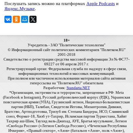
Послушать запись можно на платформах
Apple Podcasts
и
Яндекс.Музыке
.
18+
Учредитель - ЗАО "Политические технологии"
© Информационный сайт политических комментариев "Политком.RU"
2001-2018
Свидетельство о регистрации средства массовой информации Эл № ФС77-
69227 от 06 апреля 2017 г.
Регистрирующий орган: Федеральная служба по надзору в сфере связи,
информационных технологий и массовых коммуникаций.
При полном или частичном использовании материалов сайта активная
гиперссылка на "Политком.RU" обязательна
Разработчик:
Standarta.NET
*Организации, экстремисты и террористы, запрещенные в РФ: Meta
(Facebook и Instagram), Русский добровольческий корпус (РДК), Украинская
повстанческая армия (УПА), Грузинский легион, Национал-Большевистская
партия (НБП), Талибан, Свидетели Иеговы, Мизантропик Дивижн,
Братство, Артподготовка, Тризуб им. Степана Бандеры, НСО, Славянский
союз, Формат-18, Хизб ут-Тахрир, Исламская партия Туркестана, Хайят
Тахрир аш-Шам, Таухид валь-Джихад, АУЕ, Братья мусульмане, Легион
«Свобода России» («Легион Свобода России»), «Чеченская Республика
Ичкерия», «Правый сектор», «Азов» (батальон «Азов», полк «Азов»),