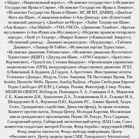
«Айдар», «Национальный корпус», «Исламское государство» («Исламское
Государство Ирака и Сирии», «Исламское Государство Ирака и Леванта»,
«Исламское Государство Ирака и Шама», ИГ, ИГИЛ, ДАИШ), «Джабхат
Фатх аш-Шам», «Священная война» («Аль-Джихад» или «Египетский
исламский джихад»), «Джабхат ан-Нусра», «Хайят Тахрир-аш-Шам»,
«Аль-Каида», «Аш-Шабаб», «УНА-УНСО», «Движение Талибан», «Братья-
мусульмане» («Аль-Ихван аль-Муслимун»), «Меджлис крымско-татарского
народа», «Хизб ут-Тахрир», «Имарат Кавказ» («Кавказский Эмират»),
«Исламский джихад – Джамаат моджахедов», «Нурджулар», «Таблиги
Джамаат», «Лашкар-И-Тайба», «Исламская партия Туркестана»,
«Исламское движение Узбекистана», «Исламское движение Восточного
Туркестана» (ИДВТ), «Джунд аш-Шам», «АУМ Синрике», «Братство»
Корчинского, «Тризуб им. Степана Бандеры», «Организация украинских
националистов» (ОУН), международное общественное движение ЛГБТ,
А.Навальный, К.Буданов, Д.Гордон, А.Арестович. Иностранные агенты:
Телеканал «Дождь», Медуза, Голос Америки, ТК Настоящее Время, The
Insider, Deutsche Welle, Проект, Azatliq Radiosi, «Радио Свободная Европа/
Радио Свобода» (PCE/PC), Сибирь. Реалии, Фактограф, Север. Реалии,
MEDIUM-ORIENT, Bellingcat, Пономарев Л. А., Савицкая Л.А., Маркелов
С.Е., Камалягин Д.Н., Апахончич Д.А., Толоконникова Н.А., Гельман М.А.,
Шендерович В.А., Верзилов П.Ю., Баданин Р.С., Альянс Врачей, Агора,
Голос, Гражданское содействие, Династия (фонд), За права человека,
Комитет против пыток, Левада-Центр, Молодая Карелия, Московская
школа гражданского просвещения, Пермь-36, Ракурс, Русь Сидящая,
Сахаровский центр, Сибирский экологический центр, ИАЦ Сова, Союз
комитетов солдатских матерей России, Фонд борьбы с коррупцией (ФБК),
Фонд защиты гласности, Фонд свободы информации, Центр
«Насилию.нет», Центр защиты прав СМИ, Transparency International,