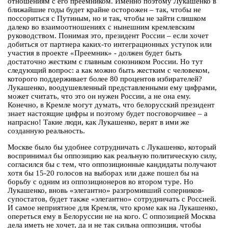
отношениям с его преемником. Именно поэтому Лукашенко в
ближайшие годы будет крайне осторожен – так, чтобы не
поссориться с Путиным, но и так, чтобы не зайти слишком
далеко во взаимоотношениях с нынешним кремлевским
руководством. Понимая это, президент России – если хочет
добиться от партнера каких-то интеграционных уступок или
участия в проекте «Преемник» - должен будет быть
достаточно жестким с главным союзником России. Но тут
следующий вопрос: а как можно быть жестким с человеком,
которого поддерживает более 80 процентов избирателей?
Лукашенко, воодушевленный представленными ему цифрами,
может считать, что это он нужен России, а не она ему.
Конечно, в Кремле могут думать, что белорусский президент
знает настоящие цифры и поэтому будет посговорчивее – а
напрасно! Такие люди, как Лукашенко, верят в ими же
созданную реальность.
Москве было бы удобнее сотрудничать с Лукашенко, который
воспринимал бы оппозицию как реальную политическую силу,
согласился бы с тем, что оппозиционные кандидаты получают
хотя бы 15-20 голосов на выборах или даже пошел бы на
борьбу с одним из оппозиционеров во втором туре. Но
Лукашенко, вновь «элегантно» разгромивший соперников-
супостатов, будет также «элегантно» сотрудничать с Россией.
И самое неприятное для Кремля, что кроме как на Лукашенко,
опереться ему в Белоруссии не на кого. С оппозицией Москва
дела иметь не хочет, да и не так сильна оппозиция, чтобы