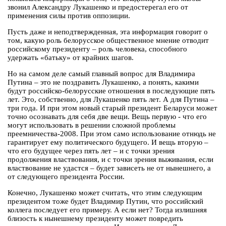
звонил Александру Лукашенко и предостерегал его от
применения силы против оппозиции.
Пусть даже и неподтвержденная, эта информация говорит о
том, какую роль белорусское общественное мнение отводит
российскому президенту – роль человека, способного
удержать «батьку» от крайних шагов.
Но на самом деле самый главный вопрос для Владимира
Путина – это не поздравить Лукашенко, а понять, какими
будут российско-белорусские отношения в последующие пять
лет. Это, собственно, для Лукашенко пять лет. А для Путина –
три года. И при этом новый старый президент Беларуси может
точно осознавать для себя две вещи. Вещь первую - что его
могут использовать в решении сложной проблемы
преемничества-2008. При этом само использование отнюдь не
гарантирует ему политического будущего. И вещь вторую –
что его будущее через пять лет – и с точки зрения
продолжения властвования, и с точки зрения выживания, если
властвование не удастся – будет зависеть не от нынешнего, а
от следующего президента России.
Конечно, Лукашенко может считать, что этим следующим
президентом тоже будет Владимир Путин, что российский
коллега последует его примеру. А если нет? Тогда излишняя
близость к нынешнему президенту может повредить