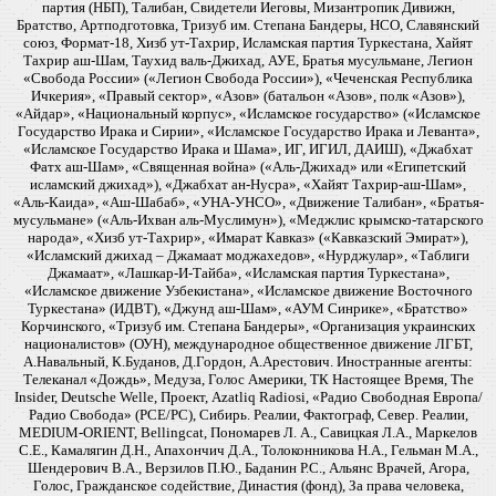
партия (НБП), Талибан, Свидетели Иеговы, Мизантропик Дивижн,
Братство, Артподготовка, Тризуб им. Степана Бандеры, НСО, Славянский
союз, Формат-18, Хизб ут-Тахрир, Исламская партия Туркестана, Хайят
Тахрир аш-Шам, Таухид валь-Джихад, АУЕ, Братья мусульмане, Легион
«Свобода России» («Легион Свобода России»), «Чеченская Республика
Ичкерия», «Правый сектор», «Азов» (батальон «Азов», полк «Азов»),
«Айдар», «Национальный корпус», «Исламское государство» («Исламское
Государство Ирака и Сирии», «Исламское Государство Ирака и Леванта»,
«Исламское Государство Ирака и Шама», ИГ, ИГИЛ, ДАИШ), «Джабхат
Фатх аш-Шам», «Священная война» («Аль-Джихад» или «Египетский
исламский джихад»), «Джабхат ан-Нусра», «Хайят Тахрир-аш-Шам»,
«Аль-Каида», «Аш-Шабаб», «УНА-УНСО», «Движение Талибан», «Братья-
мусульмане» («Аль-Ихван аль-Муслимун»), «Меджлис крымско-татарского
народа», «Хизб ут-Тахрир», «Имарат Кавказ» («Кавказский Эмират»),
«Исламский джихад – Джамаат моджахедов», «Нурджулар», «Таблиги
Джамаат», «Лашкар-И-Тайба», «Исламская партия Туркестана»,
«Исламское движение Узбекистана», «Исламское движение Восточного
Туркестана» (ИДВТ), «Джунд аш-Шам», «АУМ Синрике», «Братство»
Корчинского, «Тризуб им. Степана Бандеры», «Организация украинских
националистов» (ОУН), международное общественное движение ЛГБТ,
А.Навальный, К.Буданов, Д.Гордон, А.Арестович. Иностранные агенты:
Телеканал «Дождь», Медуза, Голос Америки, ТК Настоящее Время, The
Insider, Deutsche Welle, Проект, Azatliq Radiosi, «Радио Свободная Европа/
Радио Свобода» (PCE/PC), Сибирь. Реалии, Фактограф, Север. Реалии,
MEDIUM-ORIENT, Bellingcat, Пономарев Л. А., Савицкая Л.А., Маркелов
С.Е., Камалягин Д.Н., Апахончич Д.А., Толоконникова Н.А., Гельман М.А.,
Шендерович В.А., Верзилов П.Ю., Баданин Р.С., Альянс Врачей, Агора,
Голос, Гражданское содействие, Династия (фонд), За права человека,