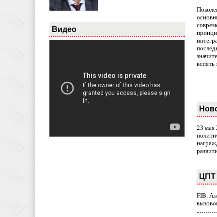
Поколе
основн
совреме
Видео
принци
интегр
послед
значит
вспять 
Нов
23 мая
полити
награж
развит
ЦПТ 
FIB. А
вызово