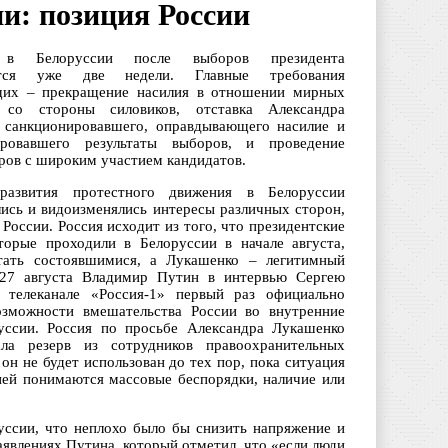
и: позиция России
 в Белоруссии после выборов президента
ются уже две недели. Главные требования
щих – прекращение насилия в отношении мирных
в со стороны силовиков, отставка Александра
 санкционировавшего, оправдывающего насилие и
ировавшего результаты выборов, и проведение
ров с широким участием кандидатов.
азвития протестного движения в Белоруссии
ись и видоизменялись интересы различных сторон,
 России. Россия исходит из того, что президентские
торые проходили в Белоруссии в начале августа,
тать состоявшимися, а Лукашенко – легитимный
 27 августа Владимир Путин в интервью Сергею
 телеканале «Россия-1» первый раз официально
озможности вмешательства России во внутренние
уссии. Россия по просьбе Александра Лукашенко
ала резерв из сотрудников правоохранительных
 он не будет использован до тех пор, пока ситуация
цией понимаются массовые беспорядки, наличие или
ссии, что неплохо было бы снизить напряжение и
явлениях Путина, который отметил, что «если люди