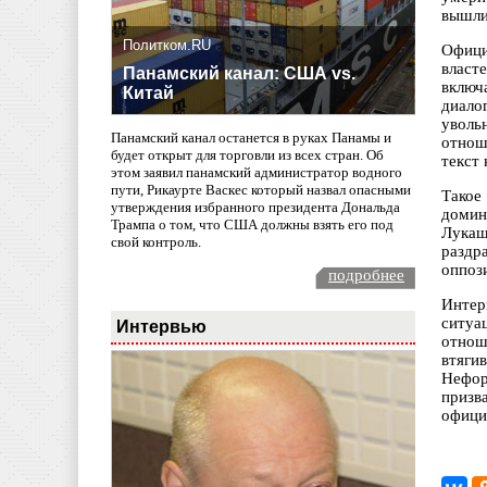
вышли
Политком.RU
Офици
власт
Панамский канал: США vs.
включ
Китай
диало
уволь
Панамский канал останется в руках Панамы и
отнош
будет открыт для торговли из всех стран. Об
текст
этом заявил панамский администратор водного
пути, Рикаурте Васкес который назвал опасными
Такое
утверждения избранного президента Дональда
домин
Трампа о том, что США должны взять его под
Лукаш
свой контроль.
раздр
оппоз
подробнее
Интер
ситуа
Интервью
отнош
втяги
Нефор
призв
офици