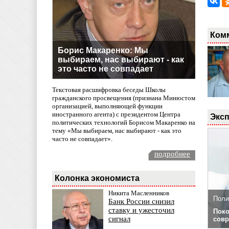
Ком
Борис Макаренко: Мы
выбираем, нас выбирают - как
это часто не совпадает
Текстовая расшифровка беседы Школы
гражданского просвещения (признана Минюстом
организацией, выполняющей функции
иностранного агента) с президентом Центра
Эксп
политических технологий Борисом Макаренко на
тему «Мы выбираем, нас выбирают - как это
часто не совпадает».
подробнее
Колонка экономиста
Никита Масленников
Поли
Банк России снизил
ставку и ужесточил
Поко
сигнал
совр