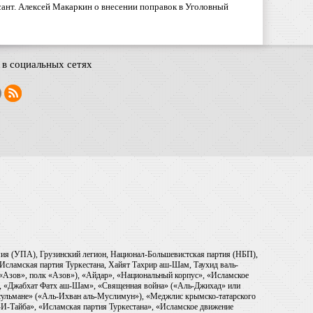
ант. Алексей Макаркин о внесении поправок в Уголовный
в социальных сетях
рмия (УПА), Грузинский легион, Национал-Большевистская партия (НБП),
Исламская партия Туркестана, Хайят Тахрир аш-Шам, Таухид валь-
 «Азов», полк «Азов»), «Айдар», «Национальный корпус», «Исламское
), «Джабхат Фатх аш-Шам», «Священная война» («Аль-Джихад» или
ульмане» («Аль-Ихван аль-Муслимун»), «Меджлис крымско-татарского
И-Тайба», «Исламская партия Туркестана», «Исламское движение