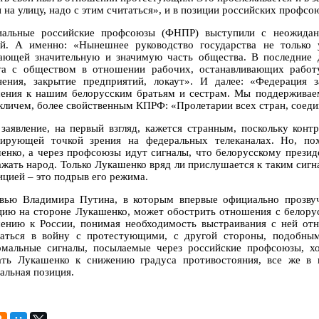
 на улицу, надо с этим считаться», и в позиции российских профсо
альные российские профсоюзы (ФНПР) выступили с неожиданн
ей. А именно: «Нынешнее руководство государства не только
ающей значительную и значимую часть общества. В последние
га с обществом в отношении рабочих, останавливающих работ
нения, закрытие предприятий, локаут». И далее: «Федерация 
ения к нашим белорусским братьям и сестрам. Мы поддерживаем
 кличем, более свойственным КПРФ: «Пролетарии всех стран, соеди
 заявление, на первый взгляд, кажется странным, поскольку кон
ирующей точкой зрения на федеральных телеканалах. Но, пох
енко, а через профсоюзы идут сигналы, что белорусскому презид
ажать народ. Только Лукашенко вряд ли прислушается к таким сигн
ицией – это подрыв его режима.
вью Владимира Путина, в которым впервые официально прозвуч
цию на стороне Лукашенко, может обострить отношения с белорус
ению к России, понимая необходимость выстраивания с ней от
ваться в войну с протестующими, с другой стороны, подобным
мальные сигналы, посылаемые через российские профсоюзы, хо
ать Лукашенко к снижению градуса противостояния, все же в 
альная позиция.