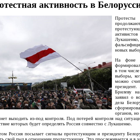
отестная активность в Белорусси
Протесты
продолжа
протестую
активисто
Лукашенко,
фальсифиц
новых выбо
На фоне р
формировал
в том числе
выборы, ко
можно счи
президент.
Брилеву на
заявил о в
дела Белор
сформиров
органов, но
чнет выходить из-под контроля. Под потерей контроля над ситуа
ствие которых будет определять Россия совместно с Лукашенко.
том Россия посылает сигналы протестующим и президенту Белору
ть свой пыл в отношении протестующих. Это прослеживается и в за