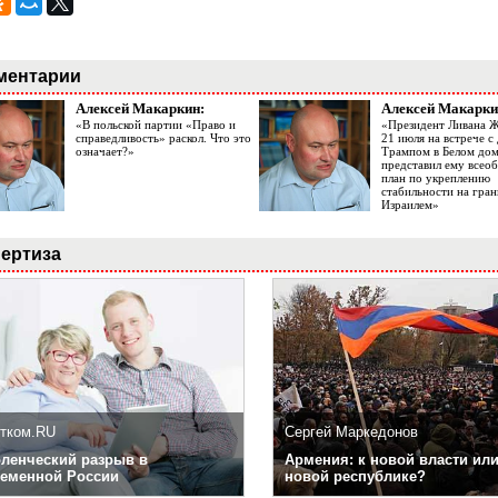
ментарии
Алексей Макаркин:
Алексей Макарки
«В польской партии «Право и
«Президент Ливана 
справедливость» раскол. Что это
21 июля на встрече 
означает?»
Трампом в Белом до
представил ему все
план по укреплению
стабильности на гран
Израилем»
ертиза
тком.RU
Сергей Маркедонов
ленческий разрыв в
Армения: к новой власти или
еменной России
новой республике?