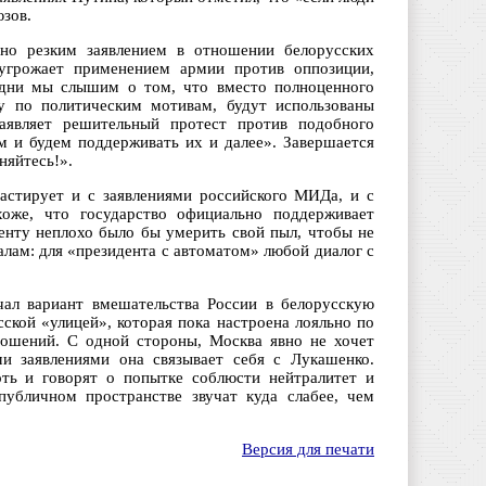
юзов.
о резким заявлением в отношении белорусских
 угрожает применением армии против оппозиции,
 дни мы слышим о том, что вместо полноценного
у по политическим мотивам, будут использованы
заявляет решительный протест против подобного
 и будем поддерживать их и далее». Завершается
няйтесь!».
трастирует и с заявлениями российского МИДа, и с
оже, что государство официально поддерживает
енту неплохо было бы умерить свой пыл, чтобы не
алам: для «президента с автоматом» любой диалог с
ал вариант вмешательства России в белорусскую
ской «улицей», которая пока настроена лояльно по
ношений. С одной стороны, Москва явно не хочет
и заявлениями она связывает себя с Лукашенко.
ть и говорят о попытке соблюсти нейтралитет и
публичном пространстве звучат куда слабее, чем
Версия для печати