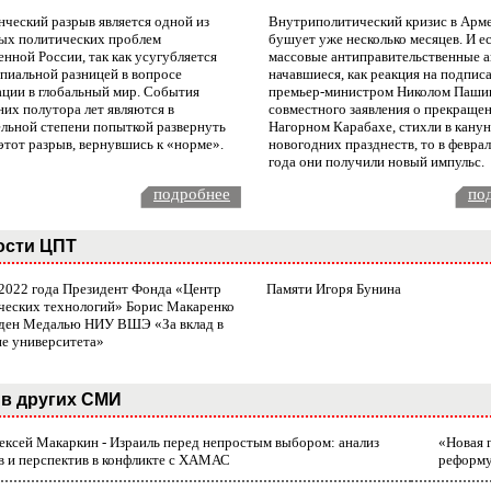
нческий разрыв является одной из
Внутриполитический кризис в Арм
ых политических проблем
бушует уже несколько месяцев. И е
нной России, так как усугубляется
массовые антиправительственные а
пиальной разницей в вопросе
начавшиеся, как реакция на подпис
ации в глобальный мир. События
премьер-министром Николом Паши
них полутора лет являются в
совместного заявления о прекращен
ельной степени попыткой развернуть
Нагорном Карабахе, стихли в канун
этот разрыв, вернувшись к «норме».
новогодних празднеств, то в февра
года они получили новый импульс.
подробнее
по
ости ЦПТ
 2022 года Президент Фонда «Центр
Памяти Игоря Бунина
ческих технологий» Борис Макаренко
ден Медалью НИУ ВШЭ «За вклад в
ие университета»
в других СМИ
лексей Макаркин - Израиль перед непростым выбором: анализ
«Новая 
в и перспектив в конфликте с ХАМАС
реформ