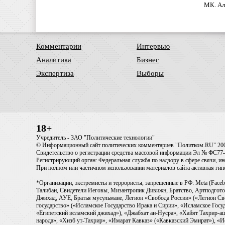
МК. Ал
Комментарии
Интервью
Аналитика
Бизнес
Экспертиза
Выборы
18+
Учредитель - ЗАО "Политические технологии"
© Информационный сайт политических комментариев "Политком.RU" 20
Свидетельство о регистрации средства массовой информации Эл № ФС77-6
Регистрирующий орган: Федеральная служба по надзору в сфере связи, 
При полном или частичном использовании материалов сайта активная ги
*Организации, экстремисты и террористы, запрещенные в РФ: Meta (Faceb
Талибан, Свидетели Иеговы, Мизантропик Дивижн, Братство, Артподготов
Джихад, АУЕ, Братья мусульмане, Легион «Свобода России» («Легион Св
государство» («Исламское Государство Ирака и Сирии», «Исламское Го
«Египетский исламский джихад»), «Джабхат ан-Нусра», «Хайят Тахрир
народа», «Хизб ут-Тахрир», «Имарат Кавказ» («Кавказский Эмират»), «