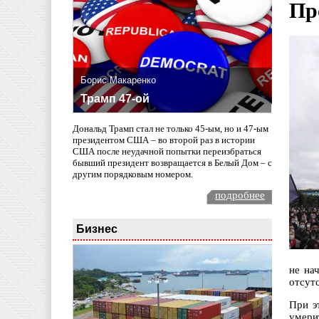
Пр
Борис Макаренко
Трамп 47-ой
Дональд Трамп стал не только 45-ым, но и 47-ым
президентом США – во второй раз в истории
США после неудачной попытки переизбраться
бывший президент возвращается в Белый Дом – с
другим порядковым номером.
подробнее
Бизнес
не на
отсут
При э
умери