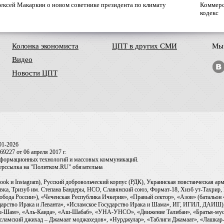
ексей Макаркин о новом советнике президента по климату
Коммерс
кодекс
Колонка экономиста
ЦПТ в других СМИ
Мы 
Видео
Новости ЦПТ
01-2026
9227 от 06 апреля 2017 г.
информационных технологий и массовых коммуникаций.
перссылка на "Политком.RU" обязательна
ook и Instagram), Русский добровольческий корпус (РДК), Украинская повстанческая а
ка, Тризуб им. Степана Бандеры, НСО, Славянский союз, Формат-18, Хизб ут-Тахрир, 
обода России»), «Чеченская Республика Ичкерия», «Правый сектор», «Азов» (батальон
сударство Ирака и Леванта», «Исламское Государство Ирака и Шама», ИГ, ИГИЛ, ДАИШ
-аш-Шам», «Аль-Каида», «Аш-Шабаб», «УНА-УНСО», «Движение Талибан», «Братья-мус
Исламский джихад – Джамаат моджахедов», «Нурджулар», «Таблиги Джамаат», «Лашкар-