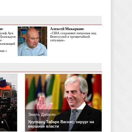
н:
Алексей Макаркин:
Жозеф Аун
«США сохраняют патронаж над
с Дональдом
Венесуэлой в чрезвычайной
ме
ситуации»
объемлющий
ице с
Эмиль Дабагян
 к
Уругваец Табаре Васкес: хирург на
вершине власти