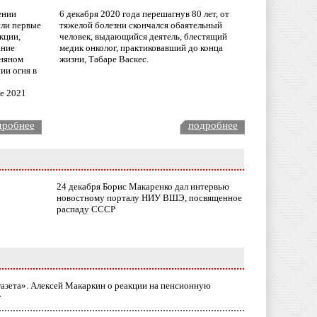
ении
6 декабря 2020 года перешагнув 80 лет, от
сли первые
тяжелой болезни скончался обаятельный
кции,
человек, выдающийся деятель, блестящий
ание
медик онколог, практиковавший до конца
няном
жизни, Табаре Васкес.
ии огня в
ле 2021
дробнее
подробнее
24 декабря Борис Макаренко дал интервью
новостному порталу НИУ ВШЭ, посвященное
распаду СССР
газета». Алексей Макаркин о реакции на пенсионную
у